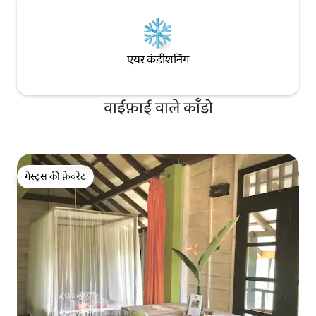
एयर कंडीशनिंग
वाईफ़ाई वाले काँडो
गेस्ट्स की फ़ेवरेट
गेस्ट्स की फ़ेवरेट