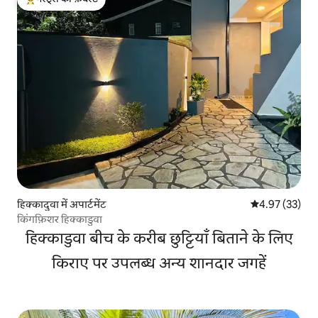
गेस्ट्स का टॉप फ़ेवरेट
हिक्कादुवा में अपार्टमेंट
औसत रेटिंग 5 में 
4.97 (33)
किंगफ़िशर हिक्काडुवा
हिक्काडुवा बीच के करीब छुट्टियाँ बिताने के लिए
किराए पर उपलब्ध अन्य शानदार जगहें