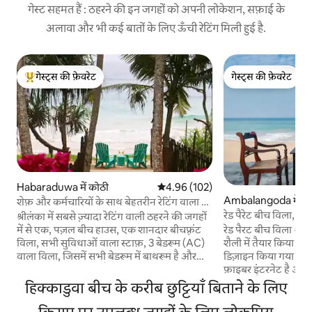
गेस्ट सहमत हैं : ठहरने की इन जगहों को अपनी लोकेशन, सफ़ाई के
अलावा और भी कई बातों के लिए ऊँची रेटिंग मिली हुई है.
गेस्ट्स की फ़ेवरेट
गेस्ट्स की फ़ेवरेट
गेस्ट्स का टॉप फ़ेवरेट
गेस्ट्स की फ़ेवरेट
Habaraduwa में कोठी
औसत रेटिंग 5 में से 4.96, 102 समीक्षाएँ
4.96 (102)
Ambalangoda में क
शेफ़ और कर्मचारियों के साथ बेहतरीन रेटिंग वाला 3
- BR बीच फ़्रंट विला
रेड पैरेट बीच विला, निज
श्रीलंका में सबसे ज़्यादा रेटिंग वाली ठहरने की जगहों
में से एक, पज़ल बीच हाउस, एक शानदार बीचफ़्रंट
रेड पैरट बीच विला श्रील
विला, सभी सुविधाओं वाला स्टाफ़, 3 बेडरूम (AC)
शैली में तैयार किया गय
वाला विला, जिसमें सभी बेडरूम में बाथरूम है और
डिज़ाइन किया गया विला 
मुफ़्त नाश्ता भी मिलता है दुनिया भर में मौजूद
फ़ाइबर इंटरनेट है और 
Airbnb के सबसे बेहतरीन घरों में से यह अनमोल घर
के कमरे हैं, जिनमें बेड 
हिक्काडुवा बीच के करीब छुट्टियाँ बिताने के लिए
उष्णकटिबंधीय सुंदरता, बेमिसाल सेवा और निजता
आपके इस्तेमाल के लिए
का संगम है। उन परिवारों, दोस्तों या जोड़ों के लिए
किचन तैयार है। विला क