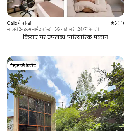
Galle में कॉन्डो
औसत रेटिंग 5 
5 (11)
लग्ज़री 2बेडरूम नोमैड कॉन्डो | 5G वाईफ़ाई | 24/7 बिजली
किराए पर उपलब्ध पारिवारिक मकान
गेस्ट्स की फ़ेवरेट
गेस्ट्स की फ़ेवरेट