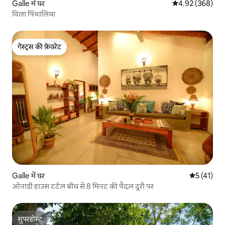
Galle में घर
औसत रेटिंग 5 में स
4.92 (368)
विला पिंथालिया
गेस्ट्स की फ़ेवरेट
गेस्ट्स की फ़ेवरेट
Galle में घर
औसत रेटिंग 5 
5 (41)
ओनाडी हाउस टर्टल बीच से 8 मिनट की पैदल दूरी पर
सुपरहोस्ट
सुपरहोस्ट