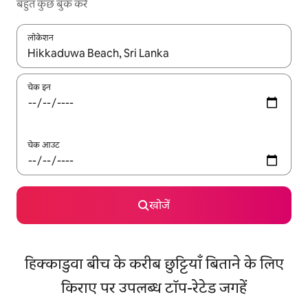
बहुत कुछ बुक करें
लोकेशन
नतीजों के उपलब्ध होने पर, अप और डाउन 'ऐरो की' का इस्तेमाल करके नेविगेट करें
चेक इन
चेक आउट
खोजें
हिक्काडुवा बीच के करीब छुट्टियाँ बिताने के लिए
किराए पर उपलब्ध टॉप-रेटेड जगहें