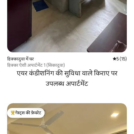
हिक्कादुवा में घर
औसत रेटिंग 5 
5 (15)
हिक्का ऐशी अपार्टमेंट 1 (सिकादुवा)
एयर कंडीशनिंग की सुविधा वाले किराए पर
उपलब्ध अपार्टमेंट
गेस्ट्स की फ़ेवरेट
गेस्ट्स का टॉप फ़ेवरेट