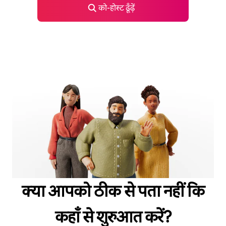
को-होस्ट ढूँढ़ें
क्या आपको ठीक से पता नहीं कि
कहाँ से शुरुआत करें?