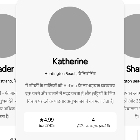
Katherine
ader
Sha
Huntington Beach, कैलिफ़ोर्निया
trano, कैलिफ़ोर्निया
Huntington Beach
मैं प्रॉपर्टी के मालिकों को Airbnb के लाभदायक व्यवसाय
मेज़बान होने के नाते, मैं अपने
मेरी प्रोफ़ाइल में आपका स्वाग
शुरू करने और चलाने में मदद करता हूँ और छुट्टियों के लिए
भव देने पर ध्यान केंद्रित करता
समय से मेज़बानी करने और 350 
किराए पर देने के यादगार अनुभव बनाने का मज़ा लेता हूँ!
ाने और अधिक आय के लिए अनुवाद
मैं एक लाइसेंसशुदा रियाल्टार 
ता है।
है।
4.99
4
गेस्ट की रेटिंग
होस्टिंग का अनुभव (सालों में)
5
4.96
होस्टिंग का अनुभव (सालों में)
गेस्ट की रेटिंग