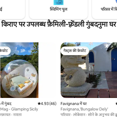
ाई
स्विमिंग पूल
परिसर में ब
किराए पर उपलब्ध फ़ैमिली-फ़्रेंडली गुंबदनुमा घर
फ़ेवरेट
गेस्ट्स की फ़ेवरेट
फ़ेवरेट
गेस्ट्स की फ़ेवरेट
 समीक्षाएँ
ें गुंबद
औसत रेटिंग 5 में से 4.93, 46 समीक्षाएँ
4.93 (46)
Favignana में घर
औ
i Mag - Glamping Sicily
Favignana,'Bungalow Dely'
िफ़ायत
·
नाश्ता
परिवार
·
लोकेशन
·
सोने के अनुभव की क