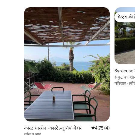
गेस्ट्स की 
गेस्ट्स की 
Syracuse में
समुद्र का श
परिवार
·
लो
कोस्टासारसेना-कास्टेल्लुचियो में घर
औसत रेटिंग 5 में से 4.75, 
4.75 (4)
तांबू ए मारे