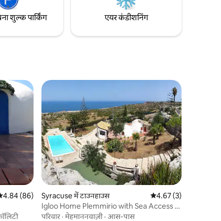
िना शुल्क पार्किंग
एयर कंडीशनिंग
सत रेटिंग 5 में से 4.84, 86 समीक्षाएँ
4.84 (86)
Syracuse में टाउनहाउस
औसत रेटिंग 5 में से 4.67, 
4.67 (3)
Igloo Home Plemmirio with Sea Access &
Pool
्वॉलिटी
परिवार
·
मेहमाननवाज़ी
·
आस-पास