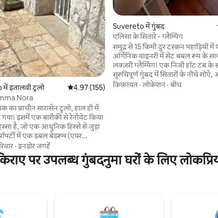
 समीक्षाएँ
Suvereto में गुंबद
एलिसा के सितारे - ग्लैम्पिंग
समुद्र से 15 किमी दूर टस्कन पहाड़ियों मे
ऑर्गेनिक वाइनरी में सेट बबल रूम के सा
लक्ज़री ग्लैम्पिंग। एक निजी हॉट टब क
सुरुचिपूर्ण गुंबद में सितारों के नीचे सोएँ, 
बगीचों को देख रहे हैं, स्थानीय उत्पादों क
किफ़ायत
·
लोकेशन
·
बीच
ें इतालवी ट्रुलो
औसत रेटिंग 5 में से 4.97, 155 समीक्षाएँ
4.97 (155)
वाइन और स्थानीय ट्रफ़ल। हर गुंबद की
amma Nora
होती है, जो प्रकृति और इतिहास से प्रेरित 
का प्राचीन सारासेन ट्रुलो, हाल ही में
एलिसा बोनापार्ट द्वारा पसंद की जाने वा
ा गया। इसमें एक बारीकी से रेनोवेट किया
जादू को धीमा करने, फिर से जुड़ने और 
िस्सा है, जो एक आधुनिक हिस्से से जुड़ा
के लिए एक आदर्श रिट्रीट।
्रॉपर्टी में एक डबल बेडरूम (एयर
के साथ), शावर और वॉशिंग मशीन वाला
रिवार
·
इनडोर जगहें
 एक पूरी तरह से सुसज्जित किचन
किराए पर उपलब्ध गुंबदनुमा घरों के लिए लोकप्रि
 साथ) है, जिसके सामने गज़ेबो वाला
सोफ़ा बेड वाला एक लिविंग रूम है और
ूम है, जिसमें 2 सिंगल बेड हैं, जिन्हें
बेड बनाया जा सकता है। हर कमरे में