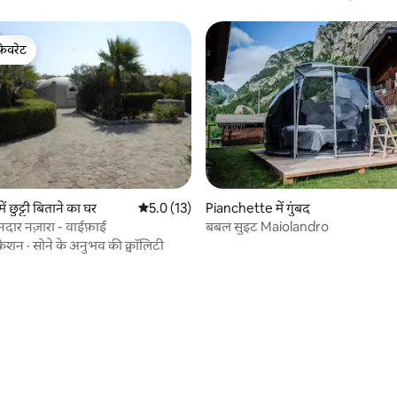
फ़ेवरेट
फ़ेवरेट
 छुट्टी बिताने का घर
औसत रेटिंग 5 में से 5.0, 13 समीक्षाएँ
5.0 (13)
Pianchette में गुंबद
ानदार नज़ारा - वाईफ़ाई
बबल सुइट Maiolandro
केशन
·
सोने के अनुभव की क्वॉलिटी
4 समीक्षाएँ