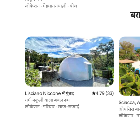
लोकेशन
·
मेहमाननवाज़ी
·
बीच
बरा
Lisciano Niccone में गुंबद
औसत रेटिंग 5 में से 4.79, 33
4.79 (33)
गर्म जकूज़ी वाला बबल रूम
लोकेशन
·
परिवार
·
साफ़-सफ़ाई
ओएसिस बाय 
बंगला
लोकेशन
·
प