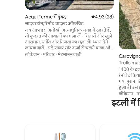
Acqui Terme में गुंबद
औसत रेटिंग 5 में से 4.93, 28
4.93 (28)
साइबरडोम;रिमोट वाइल्ड ऑफ़ग्रिड
जब आप इस अनोखी अत्याधुनिक जगह में ठहरते हैं,
तो कुदरत की आवाज़ों का मज़ा लें - सितारों और खुले
आसमान, शांति और निजता का मज़ा लें। ध्यान देने
लायक बातें...पढ़ें शावर सौर ऊर्जा से चलने वाला और
पोर्टेबल एयर कंडीशनिंग है। यह गुंबद में गर्म हो सकता
लोकेशन
·
परिवार
·
मेहमाननवाज़ी
Carovigno म
है क्योंकि कोई छाया नहीं है। अगर मौसम ठंडा/बादल
Trullo m
छाए हुए हैं, तो गर्म पानी की उपलब्धता पर असर पड़
1400 के दशक 
सकता है। शौचालय एक सूखा इको टॉयलेट है, जिसमें
रेनोवेट किय
कूड़े की सामग्री नहीं है। पूल Verdmont के सभी
गया पुराना ह
मेहमानों के साथ शेयर किया जाता है। पूल का समय 10
हुआ है। इस प
-19 के लिए सख्त है
कंडीशनिंग 
लोकेशन
·
प
एक बाथरूम,
इटली में 
(डिशवॉशर के
बरामदा है, 
एक दूसरा बेडर
जोड़कर डबल 
एक टीवी है।