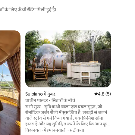
के लिए ऊँची रेटिंग मिली हुई है।
Ziano Piac
बबल रूम में
प्रकृति से 
आपको अवाक छोड़ देगी
ऐसा नखलिस्त
है, जिन पर 
प्यार और जु
साफ़-सफ़ा
बबल ग्लैम्पिंग। हमारे बुलबुले वाले कमर
पहाड़ियों 
नमून उस ध्
Sulpiano में गुंबद
औसत रेटिंग 5 में से 4.8, 
4.8 (5)
करने के लिए
प्राचीन पाल्टर - सितारों के नीचे
सभी सुख - सुविधाओं वाला एक बबल सुइट, जो
रोमांटिक जर्जर शैली में सुसज्जित है, लकड़ी से जलने
वाले स्टोव से गर्म किया गया है, एक फ़िनिश सॉना
हाउस है और यह सुनिश्चित करने के लिए कि आप कुछ
भी याद न करें...यहां तक कि एक छोटा सा रेस्तरां जहाँ
किफ़ायत
·
मेहमाननवाज़ी
·
सटीकता