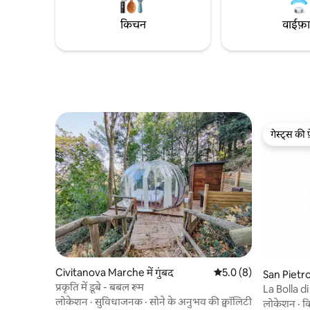
किचन
वाईफ़
गेस्ट्स की 
गेस्ट्स की 
Civitanova Marche में गुंबद
औसत रेटिंग 5 में से 5.0, 8
5.0 (8)
San Pietro म
प्रकृति में डूबे - बबल रूम
La Bolla d
लोकेशन
·
सुविधाजनक
·
सोने के अनुभव की क्वॉलिटी
लोकेशन
·
क