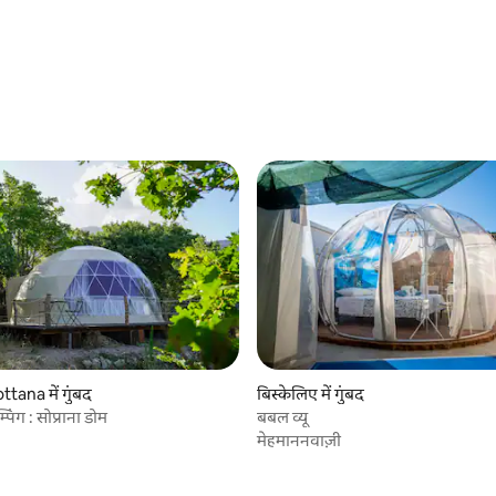
ttana में गुंबद
बिस्केलिए में गुंबद
ैम्पिंग : सोप्राना डोम
बबल व्यू
मेहमाननवाज़ी