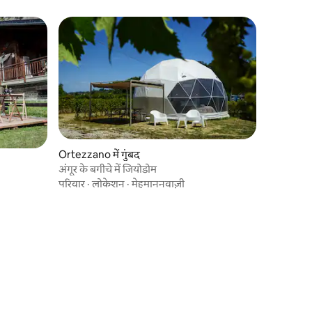
Ortezzano में गुंबद
अंगूर के बगीचे में जियोडोम
परिवार
·
लोकेशन
·
मेहमाननवाज़ी