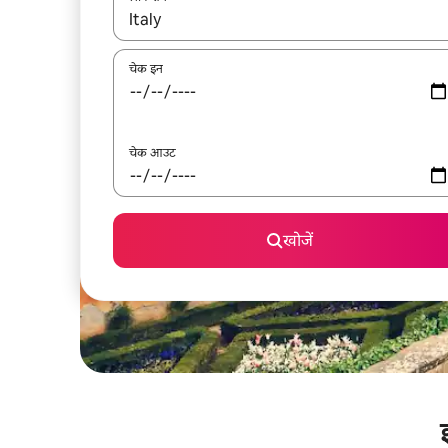
नतीजों के उपलब्ध होने पर, अप और डाउन 'ऐरो की' का इस्तेमाल 
चेक इन
चेक आउट
खोजें