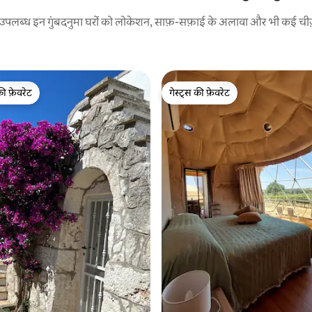
पर उपलब्ध इन गुंबदनुमा घरों को लोकेशन, साफ़-सफ़ाई के अलावा और भी कई चीज़ों 
की फ़ेवरेट
गेस्ट्स की फ़ेवरेट
टॉप फ़ेवरेट
गेस्ट्स की फ़ेवरेट