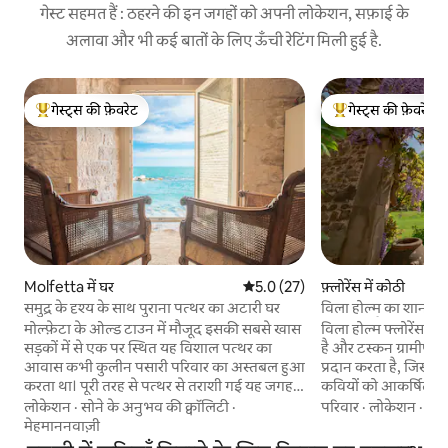
गेस्ट सहमत हैं : ठहरने की इन जगहों को अपनी लोकेशन, सफ़ाई के
अलावा और भी कई बातों के लिए ऊँची रेटिंग मिली हुई है.
गेस्ट्स की फ़ेवरेट
गेस्ट्स की फ़ेवरेट
गेस्ट्स का टॉप फ़ेवरेट
गेस्ट्स का टॉप फ़ेवरेट
Molfetta में घर
औसत रेटिंग 5 में से 5.0, 27 समीक्षाएँ
5.0 (27)
फ़्लोरेंस में कोठी
समुद्र के दृश्य के साथ पुराना पत्थर का अटारी घर
विला होल्म का शानदार नज
मिनट की पैदल दूरी पर
मोल्फ़ेटा के ओल्ड टाउन में मौजूद इसकी सबसे खास
विला होल्म फ्लोरेंस से
सड़कों में से एक पर स्थित यह विशाल पत्थर का
है और टस्कन ग्रामीण 
आवास कभी कुलीन पसारी परिवार का अस्तबल हुआ
प्रदान करता है, जिसने
करता था। पूरी तरह से पत्थर से तराशी गई यह जगह,
कवियों को आकर्षित कि
सदियों पुराने इतिहास को आधुनिक सुविधाओं के
केंद्र केवल 10-15 मिनट
लोकेशन
·
सोने के अनुभव की क्वॉलिटी
·
परिवार
·
लोकेशन
·
मेह
साथ जोड़ती है। एक शानदार नज़ारे वाली खिड़की से
स्थान का अपना एक समृ
मेहमाननवाज़ी
एड्रियाटिक सागर के खूबसूरत नज़ारे दिखाई देते हैं,
भव्य पुराने निवास, विला