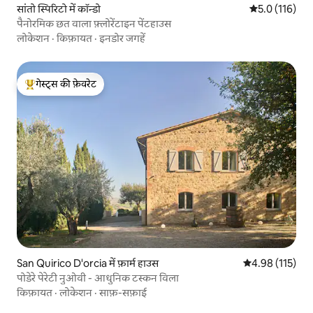
सांतो स्पिरिटो में कॉन्डो
औसत रेटिंग 5 में
5.0 (116)
पैनोरमिक छत वाला फ़्लोरेंटाइन पेंटहाउस
लोकेशन
·
किफ़ायत
·
इनडोर जगहें
गेस्ट्स की फ़ेवरेट
गेस्ट्स का टॉप फ़ेवरेट
San Quirico D'orcia में फ़ार्म हाउस
औसत रेटिंग 5 में स
4.98 (115)
पोडेरे पेरेटी नुओवी - आधुनिक टस्कन विला
किफ़ायत
·
लोकेशन
·
साफ़-सफ़ाई