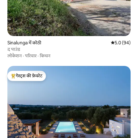
Sinalunga में कोठी
औसत रेटिंग 5 में
5.0 (94)
द पाउंड
लोकेशन
·
परिवार
·
किचन
गेस्ट्स की फ़ेवरेट
गेस्ट्स का टॉप फ़ेवरेट