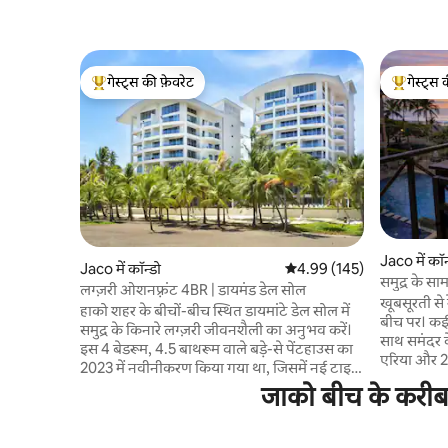
गेस्ट्स की फ़ेवरेट
गेस्ट्स 
गेस्ट्स का टॉप फ़ेवरेट
गेस्ट्स का 
Jaco में कॉन
Jaco में कॉन्डो
औसत रेटिंग 5 में से 4.99, 145
4.99 (145)
समुद्र के सा
लग्ज़री ओशनफ़्रंट 4BR | डायमंड डेल सोल
निजी रूफ़ट
खूबसूरती से
हाको शहर के बीचों-बीच स्थित डायमांटे डेल सोल में
बीच पर। कई
समुद्र के किनारे लग्ज़री जीवनशैली का अनुभव करें।
साथ समंदर क
इस 4 बेडरूम, 4.5 बाथरूम वाले बड़े-से पेंटहाउस का
एरिया और 2 
2023 में नवीनीकरण किया गया था, जिसमें नई टाइल
से बस कुछ क
लगाई गई, किचन को अपडेट किया गया, बाथरूमों को
जाको बीच के करीब क
दुकानों से 1
नया रूप दिया गया और नया पेंट किया गया। 9वीं
सभी दिन सुरक
मंज़िल पर मौजूद इस जगह में आप समुद्र के मनमोहक
और उसके आस
नज़ारों, तीन बालकनी, पूल टेबल, BBQ और हाई-