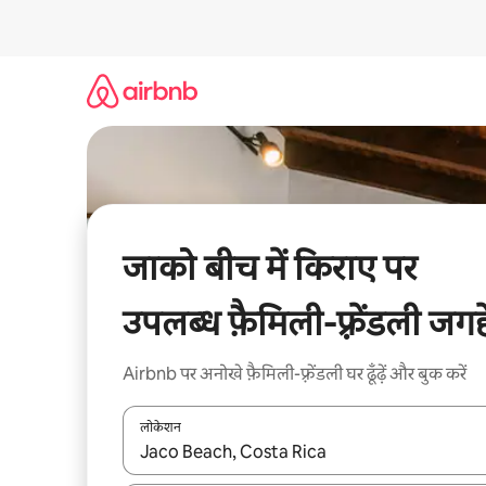
इसे
छोड़कर
सीधा
कॉन्टेंट
पर
जाएँ
जाको बीच में किराए पर
उपलब्ध फ़ैमिली-फ़्रेंडली जगहे
Airbnb पर अनोखे फ़ैमिली-फ़्रेंडली घर ढूँढ़ें और बुक करें
लोकेशन
नतीजों के उपलब्ध होने पर, अप और डाउन 'ऐरो की' का इस्तेमाल 