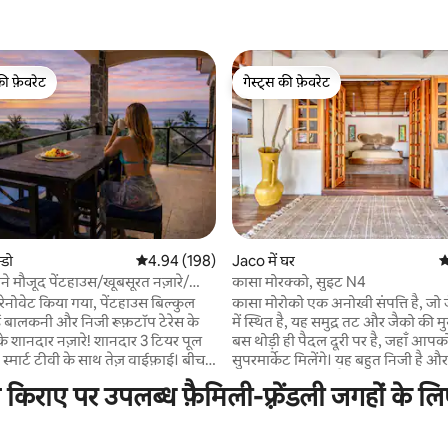
की फ़ेवरेट
गेस्ट्स की फ़ेवरेट
टॉप फ़ेवरेट
गेस्ट्स की फ़ेवरेट
्डो
औसत रेटिंग 5 में से 4.94, 198 समीक्षाएँ
4.94 (198)
Jaco में घर
औ
 समीक्षाएँ
मने मौजूद पेंटहाउस/खूबसूरत नज़ारे/
कासा मोरक्को, सुइट N4
ॉप/पूल
 रेनोवेट किया गया, पेंटहाउस बिल्कुल
कासा मोरोको एक अनोखी संपत्ति है, जो जै
 बालकनी और निजी रूफ़टॉप टेरेस के
में स्थित है, यह समुद्र तट और जैको की म
े शानदार नज़ारे! शानदार 3 टियर पूल
बस थोड़ी ही पैदल दूरी पर है, जहाँ आपको र
स्मार्ट टीवी के साथ तेज़ वाईफ़ाई। बीच
सुपरमार्केट मिलेंगे। यह बहुत निजी है और 
दम की दूरी पर और दर्जनों रेस्टोरेंट और
बगीचों से घिरा हुआ है। सुइट पूरी तरह से सुसज्जित है
िराए पर उपलब्ध फ़ैमिली-फ़्रेंडली जगहों के लि
0-15 मिनट की पैदल दूरी पर! 24 घंटे,
और आराम से आपकी मेज़बानी करने के 
्षा के साथ गेट वाला कॉम्प्लेक्स। जैको में
है। तीन अन्य सुइट के साथ साझा किए गए स्विमि
-पास करने के लिए बहुत कुछ है, विश्व
पूल, सामाजिक क्षेत्र और सुंदर बगीचों का