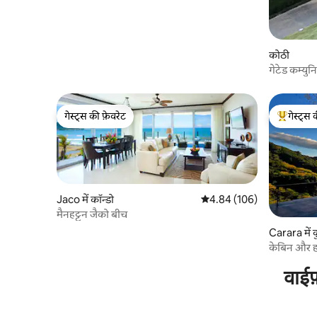
कोठी
गेटेड कम्युन
गेस्ट्स की फ़ेवरेट
गेस्ट्स 
गेस्ट्स की फ़ेवरेट
गेस्ट्स का 
Jaco में कॉन्डो
औसत रेटिंग 5 में से 4.84, 106
4.84 (106)
मैनहट्टन जैको बीच
Carara में 
केबिन और ह
वाईफ