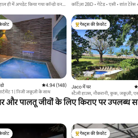
 हाल ही में अपडेट किया गया कॉन्डो वन
कॉर्टेज़ा 2BD • गेटेड • एसी • शांत टेरेस
फ़ेवरेट
गेस्ट्स की फ़ेवरेट
फ़ेवरेट
गेस्ट्स का टॉप फ़ेवरेट
 समीक्षाएँ
्डो
औसत रेटिंग 5 में से 4.94, 148 समीक्षाएँ
4.94 (148)
Jaco में घर
औस
पार्टमेंट 1 | निजी जकूज़ी के साथ
स्टैली हाउस, नौकरानी, कुक, जकूज़ी, ए
कयाक
ार और पालतू जीवों के लिए किराए पर उपलब्ध स
फ़ेवरेट
गेस्ट्स की फ़ेवरेट
फ़ेवरेट
गेस्ट्स का टॉप फ़ेवरेट