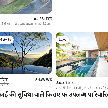
औसत रेटिंग 5 में से 4.85, 137 समीक्षाएँ
4.85 (137)
िटी में सागर के नज़ारे वाला लग्ज़री विला
की फ़ेवरेट
Luxe
टॉप फ़ेवरेट
Luxe
 समीक्षाएँ
कुटिया
औसत रेटिंग 5 में से 4.98, 81 समीक्षाएँ
4.98 (81)
Jaco में कोठी
ाइकिंग
लग्ज़री विला, निजी पूल, स्टीम रूम औ
़ाई की सुविधा वाले किराए पर उपलब्ध पारिवार