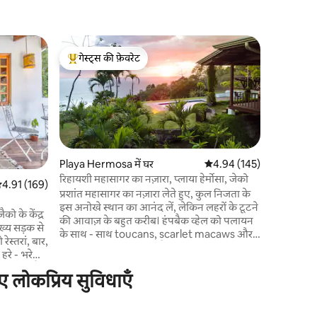
Jaco में अपा
गेस्ट्स की फ़ेवरेट
गेस्ट्स
आधुनिक लक्
गेस्ट्स का टॉप फ़ेवरेट
गेस्ट्स का
जैको बीच क
बेडरूम वाले 
मज़ा लें। 
बेडरूम में
बालकनियों स
का मज़ा ले सकते हैं। रेस्
नाइटलाइफ़ 
Playa Hermosa में घर
औसत रेटिंग 5 में से 4.94, 14
4.94 (145)
पार्किंग और
रिहायशी महासागर का नज़ारा, प्लाया हेर्मोसा, जेको
सत रेटिंग 5 में से 4.91, 169 समीक्षाएँ
4.91 (169)
2300 वर्ग फ
प्रशांत महासागर का नज़ारा लेते हुए, कुल निजता के
के लिए एकदम सही है।
इस अनोखे स्थान का आनंद लें, लेकिन लहरों के टूटने
को के केंद्र
बनाने में म
की आवाज़ के बहुत करीब। हंपबैक व्हेल को पलायन
ुख्य सड़क से
के साथ - साथ toucans, scarlet macaws और
ेस्तरां, बार,
बंदरों द्वारा देखा जा सकता है। एक बड़ी खुली रसोई की
हरे - भरे
जगह दोस्तों के साथ रात्रिभोज पकाने और आराम
करने के लिए एकदम सही जगह है। पास का जाको
ए लोकप्रिय सुविधाएँ
लिए तैयार
बीच एक उत्कृष्ट शुरुआती सर्फ स्थान और पर्यटन के
ंग
लिए एक शानदार केंद्रीय स्थान है। जेको बीच के लिए
 आनंद लें।
10 मिनट की ड्राइव 20 मिनट की ड्राइव लॉस सुएनस