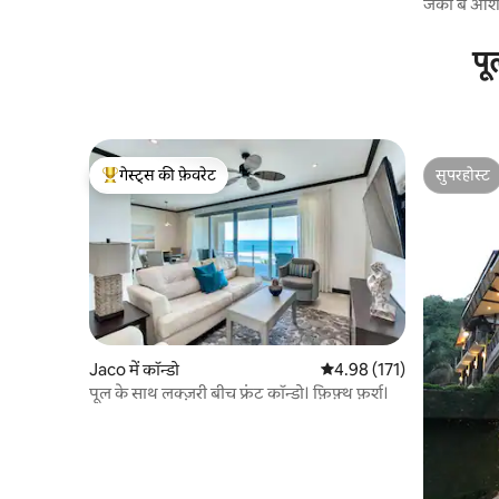
जैको बे ओशन
पू
गेस्ट्स की फ़ेवरेट
सुपरहोस्ट
गेस्ट्स का टॉप फ़ेवरेट
सुपरहोस्ट
Jaco में कॉन्डो
औसत रेटिंग 5 में से 4.98, 171
4.98 (171)
पूल के साथ लक्ज़री बीच फ्रंट कॉन्डो। फ़िफ़्थ फ़र्श।