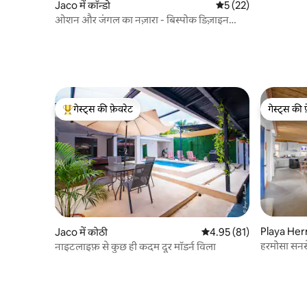
Jaco में कॉन्डो
औसत रेटिंग 5 में से 5, 22
5 (22)
ओशन और जंगल का नज़ारा - बिस्पोक डिज़ाइन
पेंटहाउस।
गेस्ट्स की फ़ेवरेट
गेस्ट्स की 
गेस्ट्स का टॉप फ़ेवरेट
गेस्ट्स की 
Playa Herm
Jaco में कोठी
औसत रेटिंग 5 में से 4.95, 81
4.95 (81)
हरमोसा सनसे
नाइटलाइफ़ से कुछ ही कदम दूर मॉडर्न विला