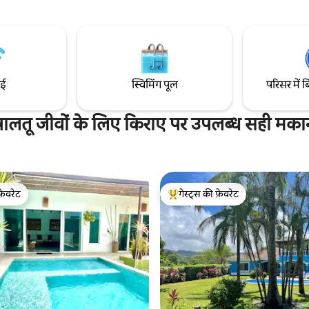
 क्षेत्र और सुंदर बगीचों का आनंद लें।
स्थित है, समुद्र तट से बस 3 मिनट की ड्राइ
र किए गए मेहमानों को ही उस प्रॉपर्टी में
किराने की दुकानों और जैको से 10 मिनट 
ज़त दी जाती है, जहाँ आपकी निजता
साथ, खरीदारी, फार्मेसियों, डॉक्टरों औ
के लिए किसी भी मेहमान को आने की
के साथ।
ाई
स्विमिंग पूल
परिसर में ब
पालतू जीवों के लिए किराए पर उपलब्ध सही मका
फ़ेवरेट
गेस्ट्स की फ़ेवरेट
फ़ेवरेट
गेस्ट्स का टॉप फ़ेवरेट