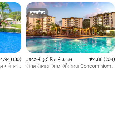
सुपरहोस्ट
सुपरहोस्ट
सत रेटिंग 5 में से 4.94, 130 समीक्षाएँ
4.94 (130)
Jaco में छुट्टी बिताने का घर
औसत रेटिंग 5 में से 4.88, 20
4.88 (204)
पूल + जंगल
अच्छा आवास, अच्छा और सस्ता Condominium
Jacó