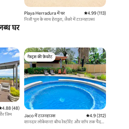
Playa Herradura में घर
औसत रेटिंग 5 में से 4.99, 11
4.99 (113)
निजी पूल के साथ हेराडुरा, जैको में टाउनहाउस।
लब्ध घर
गेस्ट्स की फ़ेवरेट
गेस्ट्स की फ़ेवरेट
औसत रेटिंग 5 में से 4.88, 48 समीक्षाएँ
4.88 (48)
 और जिम
Jaco में टाउनहाउस
औसत रेटिंग 5 में से 4.9, 31
4.9 (312)
शानदार लोकेशन!! बीच रेस्टोरेंट और शॉप तक पैदल
चलें