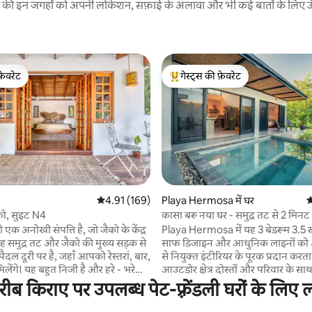
रने की इन जगहों को अपनी लोकेशन, सफ़ाई के अलावा और भी कई बातों के लिए ऊँची
फ़ेवरेट
गेस्ट्स की फ़ेवरेट
फ़ेवरेट
गेस्ट्स का टॉप फ़ेवरेट
 समीक्षाएँ
औसत रेटिंग 5 में से 4.91, 169 समीक्षाएँ
4.91 (169)
Playa Hermosa में घर
औ
को, सुइट N4
कासा बरू नया घर - समुद्र तट से 2 मिनट
एक अनोखी संपत्ति है, जो जैको के केंद्र
Playa Hermosa में यह 3 बेडरूम 3.5 स
, यह समुद्र तट और जैको की मुख्य सड़क से
साफ डिजाइन और आधुनिक लाइनों को 
पैदल दूरी पर है, जहाँ आपको रेस्तरां, बार,
से नियुक्त इंटीरियर के पूरक प्रदान करता ह
मिलेंगे। यह बहुत निजी है और हरे - भरे
आउटडोर क्षेत्र दोस्तों और परिवार के स
पूरी तरह से सुसज्जित है
करने की अनुमति देते हैं, और स्विमिंग पूल
ब किराए पर उपलब्ध पेट-फ़्रेंडली घरों के लिए ल
 आपकी मेज़बानी करने के लिए तैयार
रिकान सूरज का आनंद लेने के लिए एक 
सुइट के साथ साझा किए गए स्विमिंग
बिस्तर क्षेत्र है! कासा बारू एक गेटेड समुदाय के अंदर