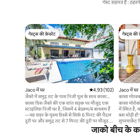
गेस्ट सहमत हैं : ठह
गेस्ट्स की फ़ेवरेट
गेस्ट्स की 
गेस्ट्स की फ़ेवरेट
गेस्ट्स की 
Jaco में घर
औसत रेटिंग 5 में से 4.93, 102
4.93 (102)
Jaco में घर
जैको में समुद्र तट के पास निजी पूल के साथ कासा
कासा मोरक्
ग्रिस
कासा ग्रिस जैको की एक शांत सड़क पर मौजूद एक
कासा मोरोको 
स्टाइलिश निजी घर है, जिसमें 4 बेडरूम/4 बाथरूम हैं
में स्थित है
—यह शहर के मुख्य हिस्से से सिर्फ़ 6 मिनट की पैदल
बस थोड़ी ही 
दूरी पर और समुद्र तट से 7 मिनट की दूरी पर मौजूद है।
सुपरमार्केट 
एक बड़े, पूरी तरह से निजी पूल, 10 लोगों के लिए
बगीचों से घिरा हुआ है। सुइट 
जाको बीच के करी
डाइनिंग व्यवस्था वाली कवर्ड टेरेस, बारबेक्यू और
और आराम से
लाउंजर का मज़ा लें। इस प्रॉपर्टी में 2 बेडरूम वाला
है। तीन अन्य 