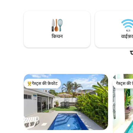
मुख्य घर और 2 निजी स्टूडियो सुईट शामिल हैं, जिनमें
पूल, सामाजिक
सभी में अटैच बाथरूम और टीवी हैं। सुरक्षित, दीवार से
सिर्फ़ रजिस्ट
घिरा हुआ, समूहों के लिए बिलकुल सही। अधिकतम
आने की इजा
13 वयस्कों + 2 बच्चों के ठहरने की जगह। पालतू
और सुरक्षा 
जानवरों के लिए अनुकूल (1 कुत्ता, शुल्क लागू)।
इजाज़त नहीं
किचन
वाईफ़
गेस्ट्स की फ़ेवरेट
गेस्ट्स की 
गेस्ट्स का टॉप फ़ेवरेट
गेस्ट्स की 