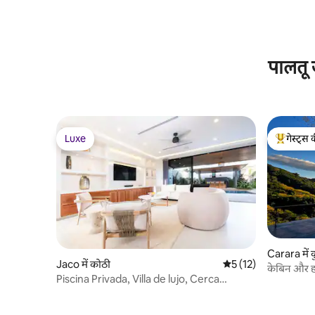
पालतू 
Luxe
गेस्ट्स 
Luxe
गेस्ट्स का 
Carara में 
Jaco में कोठी
औसत रेटिंग 5 में से 5, 1
5 (12)
केबिन और ह
Piscina Privada, Villa de lujo, Cerca
Playa/Centro