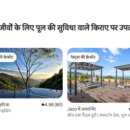
जीवों के लिए पूल की सुविधा वाले किराए पर उप
की फ़ेवरेट
गेस्ट्स की फ़ेवरेट
टॉप फ़ेवरेट
गेस्ट्स की फ़ेवरेट
कुटिया
औसत रेटिंग 5 में से 4.98, 80 समीक्षाएँ
4.98 (80)
2 समीक्षाएँ
Jaco में अपार्टमेंट
ाइकिंग
बीच तक पैदल दूरी | रूफ़टॉप डेक, पूल