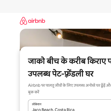
इसे
छोड़कर
सीधा
कॉन्टेंट
पर
जाएँ
जाको बीच के करीब किराए 
उपलब्ध पेट-फ़्रेंडली घर
Airbnb पर पालतू जीवों के लिए उपलब्ध अनोखे घर ढूँढ़ें औ
बुक करें
लोकेशन
नतीजों के उपलब्ध होने पर, अप और डाउन 'ऐरो की' का इस्तेमाल 