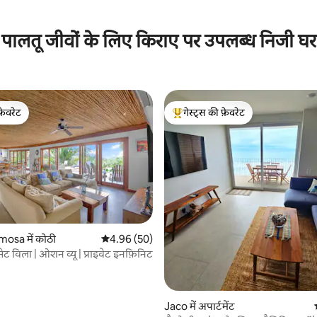
 समीक्षाएँ
पालतू जीवों के लिए किराए पर उपलब्ध निजी घर
फ़ेवरेट
गेस्ट्स की फ़ेवरेट
फ़ेवरेट
गेस्ट्स का टॉप फ़ेवरेट
osa में कोठी
औसत रेटिंग 5 में से 4.96, 50 समीक्षाएँ
4.96 (50)
 समीक्षाएँ
ट विला | ओशन व्यू | प्राइवेट इनफ़िनिट
Jaco में अपार्टमेंट