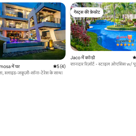
गेस्ट्स की फ़ेवरेट
गेस्ट्स की फ़ेवरेट
Jaco में कॉन्डो
औ
शानदार रिज़ॉर्ट - स्टाइल ओएसिस w/ 
osa में घर
औसत रेटिंग 5 में से 5, 4 समीक्षाएँ
5 (4)
का नज़ारा
ला, स्लाइड-जकूज़ी-सॉना-टेरेस के साथ।