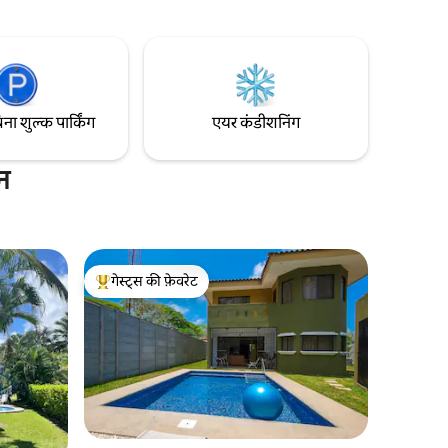
व पर रेस्तरां,
आउटडोर डाइनिंग एरिया सभी सुविधाओं वाला किचन
की ड्राइव के
बारबेक्यू (गैस) 1 आउटडोर शॉवर 65" 4K फ़्लैट
र नाइटलाइफ़
स्क्रीन स्मार्ट टीवी 1 सेफ़्टी डिपॉज़िट बॉक्स इनडोर
पार्किंग
िना शुल्क पार्किंग
एयर कंडीशनिंग
न
गेस्ट्स की फ़ेवरेट
गेस्ट्स का टॉप फ़ेवरेट