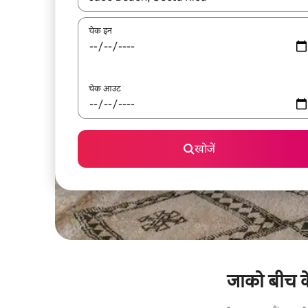
चेक इन
चेक आउट
खोजें
जाको बीच के