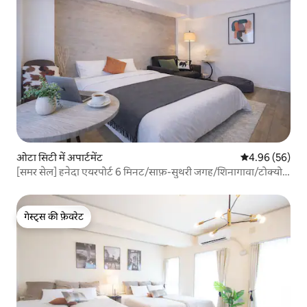
ओटा सिटी में अपार्टमेंट
औसत रेटिंग 5 में 
4.96 (56)
[समर सेल] हनेदा एयरपोर्ट 6 मिनट/साफ़-सुथरी जगह/शिनागावा/टोक्यो
के केंद्र तक बेहतरीन पहुँच/अधिकतम 3 लोग
गेस्ट्स की फ़ेवरेट
गेस्ट्स की फ़ेवरेट