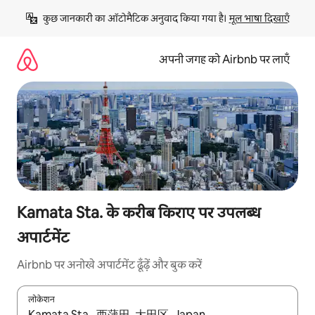
इसे
कुछ जानकारी का ऑटोमैटिक अनुवाद किया गया है। 
मूल भाषा दिखाएँ
छोड़कर
सीधा
कॉन्टेंट
अपनी जगह को Airbnb पर लाएँ
पर
जाएँ
Kamata Sta. के करीब किराए पर उपलब्ध
अपार्टमेंट
Airbnb पर अनोखे अपार्टमेंट ढूँढ़ें और बुक करें
लोकेशन
नतीजों के उपलब्ध होने पर, अप और डाउन 'ऐरो की' का इस्तेमाल करके नेविगेट करें