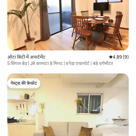
ओटा सिटी में अपार्टमेंट
औसत रेटिंग 5 में
4.89 (9)
5 सिंगल बेड | JR कामाटा 8 मिनट | हनेडा एयरपोर्ट | 48 वर्गमीटर
गेस्ट्स की फ़ेवरेट
गेस्ट्स की फ़ेवरेट