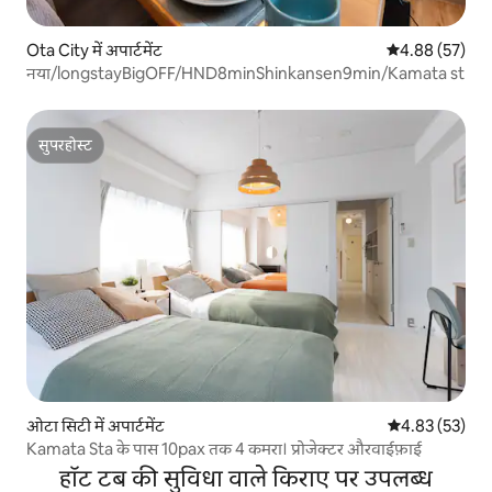
Ota City में अपार्टमेंट
औसत रेटिंग 5 में 
4.88 (57)
नया/longstayBigOFF/HND8minShinkansen9min/Kamata st
सुपरहोस्ट
सुपरहोस्ट
ओटा सिटी में अपार्टमेंट
औसत रेटिंग 5 में 
4.83 (53)
Kamata Sta के पास 10pax तक 4 कमरा। प्रोजेक्टर औरवाईफ़ाई
हॉट टब की सुविधा वाले किराए पर उपलब्ध