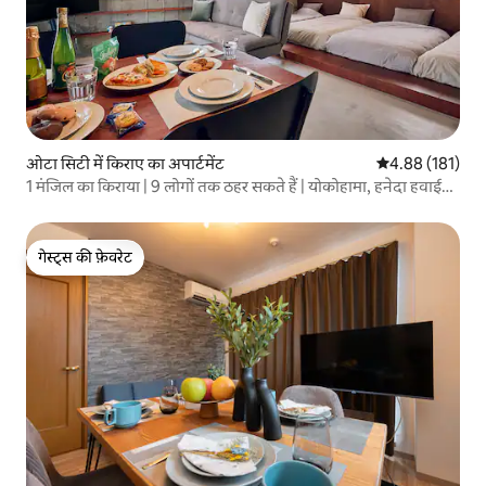
ओटा सिटी में किराए का अपार्टमेंट
औसत रेटिंग 5 में स
4.88 (181)
1 मंजिल का किराया | 9 लोगों तक ठहर सकते हैं | योकोहामा, हनेदा हवाई
अड्डा, असाकुसा के लिए बिना बदलाव | पुराने कारखाने का नवीनीकरण! ,
3...
गेस्ट्स की फ़ेवरेट
गेस्ट्स की फ़ेवरेट