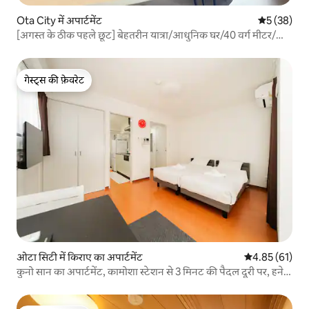
Ota City में अपार्टमेंट
औसत रेटिंग 5 
5 (38)
[अगस्त के ठीक पहले छूट] बेहतरीन यात्रा/आधुनिक घर/40 वर्ग मीटर/
रोशन कोने वाला कमरा/जोड़े/हनेडा हवाई अड्डा 15 मिनट/लंबी अवधि के
लिए किफायती
गेस्ट्स की फ़ेवरेट
गेस्ट्स की फ़ेवरेट
ओटा सिटी में किराए का अपार्टमेंट
औसत रेटिंग 5 में 
4.85 (61)
कुनो सान का अपार्टमेंट, कामोशा स्टेशन से 3 मिनट की पैदल दूरी पर, हनेदा
हवाई अड्डे से बस से 20 मिनट की दूरी पर, घरेलू उपकरणों और रसोई के
बर्तनों से सुसज्जित, सिंगल।