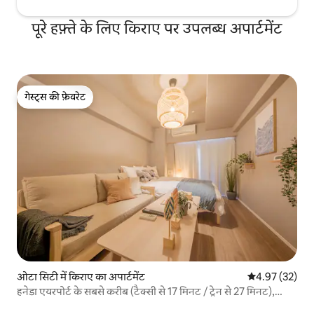
पूरे हफ़्ते के लिए किराए पर उपलब्ध अपार्टमेंट
गेस्ट्स की फ़ेवरेट
गेस्ट्स की फ़ेवरेट
ओटा सिटी में किराए का अपार्टमेंट
औसत रेटिंग 5 में 
4.97 (32)
हनेडा एयरपोर्ट के सबसे करीब (टैक्सी से 17 मिनट / ट्रेन से 27 मिनट),
शिनागावा / गिन्ज़ा / शिबुया 30 मिनट से कम दूरी पर, डबल बेड / सोफा