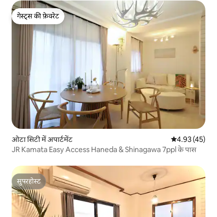
बेड।
गेस्ट्स की फ़ेवरेट
गेस्ट्स की फ़ेवरेट
ओटा सिटी में अपार्टमेंट
औसत रेटिंग 5 में 
4.93 (45)
JR Kamata Easy Access Haneda & Shinagawa 7ppl के पास
सुपरहोस्ट
सुपरहोस्ट