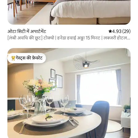
ओटा सिटी में अपार्टमेंट
औसत रेटिंग 5 में 
4.93 (29)
[लंबी अवधि की छूट] टोक्यो | हनेडा हवाई अड्डा 15 मिनट | लक्जरी होटल |
साइमंड्स किंग | शिनागावा और शिबुया 25 मिनट | जोड़े | पहली मंजिल
गेस्ट्स की फ़ेवरेट
गेस्ट्स का टॉप फ़ेवरेट