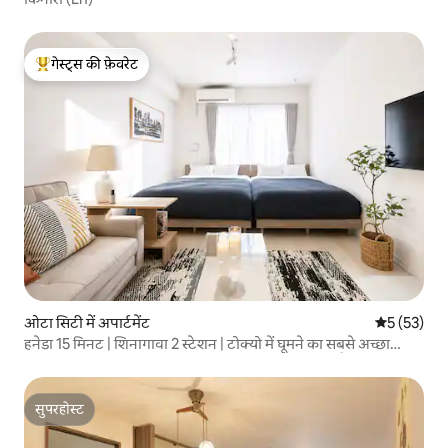
गेस्ट्स की फ़ेवरेट
गेस्ट्स का टॉप फ़ेवरेट
ओटा सिटी में अपार्टमेंट
औसत रेटिंग 5 
5 (53)
हनेडा 15 मिनट | शिनागावा 2 स्टेशन | टोक्यो में घूमने का सबसे अच्छा
ठिकाना | किराने की दुकान और सुपरमार्केट 1 मिनट | डोंकी पैदल दूरी के
भीतर
सुपरहोस्ट
सुपरहोस्ट