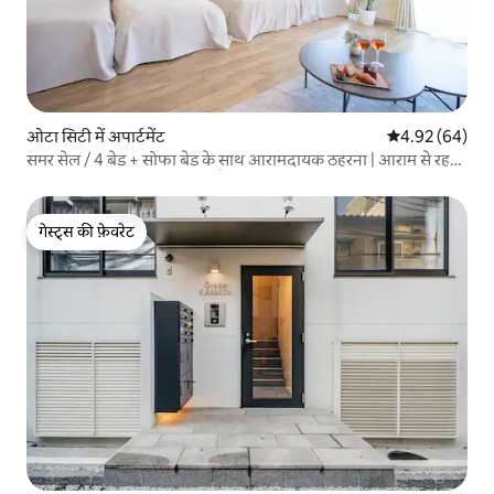
ओटा सिटी में अपार्टमेंट
औसत रेटिंग 5 में 
4.92 (64)
समर सेल / 4 बेड + सोफा बेड के साथ आरामदायक ठहरना | आराम से रहने
की जगह | स्टेशन से 3 मिनट की पैदल दूरी | हनेडा और शिनागावा तक पहुँच
गेस्ट्स की फ़ेवरेट
गेस्ट्स की फ़ेवरेट