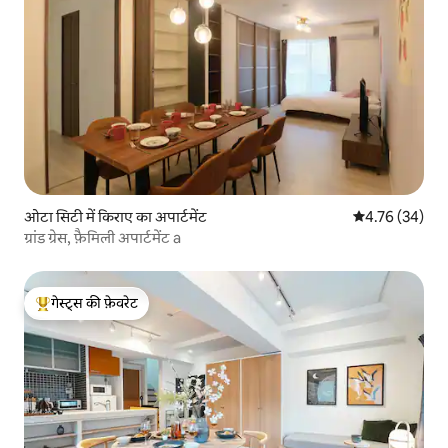
ओटा सिटी में किराए का अपार्टमेंट
औसत रेटिंग 5 में 
4.76 (34)
ग्रांड ग्रेस, फ़ैमिली अपार्टमेंट a
गेस्ट्स की फ़ेवरेट
गेस्ट्स का टॉप फ़ेवरेट