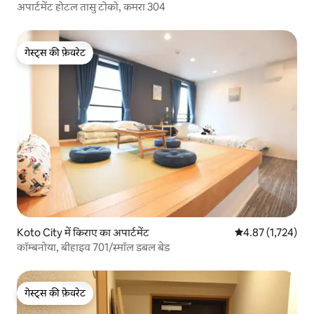
अपार्टमेंट होटल तासु टोको, कमरा 304
गेस्ट्स की फ़ेवरेट
गेस्ट्स की फ़ेवरेट
Koto City में किराए का अपार्टमेंट
औसत रेटिंग 5 में से 
4.87 (1,724)
कॉम्बनोया, बीहाइव 701/स्मॉल डबल बेड
गेस्ट्स की फ़ेवरेट
गेस्ट्स की फ़ेवरेट