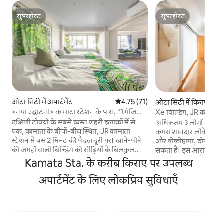
सुपरहोस्ट
सुपरहोस्ट
सुपरहोस्ट
सुपरहोस्ट
ओटा सिटी में अपार्टमेंट
औसत रेटिंग 5 में से 4.75, 71 समीक्षाएँ
4.75 (71)
ओटा सिटी में किराए का 
<नया उद्घाटन!> कामाटा स्टेशन के पास, "1 मंजिला
Xe बिल्डिंग, JR कामात
निजी" सुविधा। साफ़ और विशाल (76 वर्ग मीटर /
शिनागावा ट्रेन से 7 मिन
दक्षिणी टोक्यो के सबसे व्यस्त शहरी इलाकों में से
अधिकतम 3 लोगों के ल
तीसरी मंजिल), सभी सुविधाएँ उपलब्ध हैं!
हनेदा एयरपोर्ट तक सीधी
एक, कामाता के बीचों-बीच स्थित, JR कामाता
कमरा शानदार लोकेशन में
योकोहामा और उएनो तक
स्टेशन से बस 2 मिनट की पैदल दूरी पर। खाने-पीने
और योकोहामा, दोनों जग
की जगहों वाली बिल्डिंग की सीढ़ियों के बिलकुल
सकता है। इस आरामदाय
ऊपर शहर में छिपा हुआ एक रिज़ॉर्ट है। पहली मंज़िल
4 लोग रह सकते हैं। कम
Kamata Sta. के करीब किराए पर उपलब्ध
की पूरी जगह (76 वर्गमीटर) एक निजी सुविधा है,
सुथरा डिज़ाइन है। इसक
जिसे नया रूप दिया गया है, सुंदर है और पूरी तरह से
अपार्टमेंट के लिए लोकप्रिय सुविधाएँ
आधुनिक डिज़ाइन वाला
सुसज्जित है। लिविंग रूम को बीच थीम के साथ
दोस्तों के समूहों के लि
डिज़ाइन किया गया है, बेडरूम को फ़ॉरेस्ट थीम के
दोस्तों के लिए बिल्कु
साथ और रूफ़टॉप पर एक खुली रूफ़ बालकनी है।
का मज़ा ले सकते हैं। कुल
पूर्व और दक्षिण की ओर बड़ी-बड़ी खिड़कियाँ हैं, जो
मीटर (पूरे घर का किरा