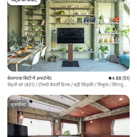
गेस्ट्स की फ़ेवरेट
सेतागाया सिटी में अपार्टमेंट
औसत रेटिंग 5 में 
4.88 (51)
सेइजो 4F (401) / टोक्यो बेवर्ली हिल्स / बड़ी खिड़की / शिबुया / शिनजुकु /
सेलिब्रिटी / सुंदर दृश्य / आकाश / कला
सुपरहोस्ट
सुपरहोस्ट