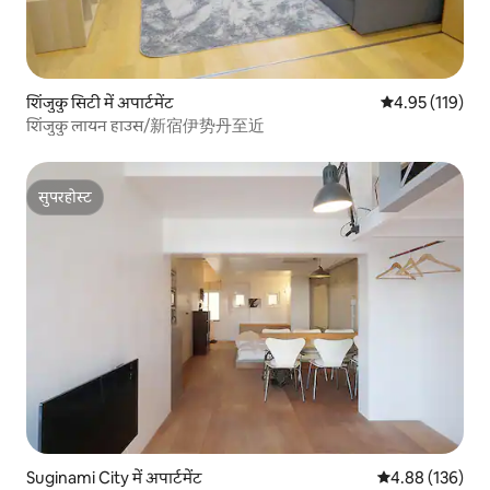
शिंजुकु सिटी में अपार्टमेंट
औसत रेटिंग 5 में स
4.95 (119)
शिंजुकु लायन हाउस/新宿伊势丹至近
सुपरहोस्ट
सुपरहोस्ट
Suginami City में अपार्टमेंट
औसत रेटिंग 5 में स
4.88 (136)