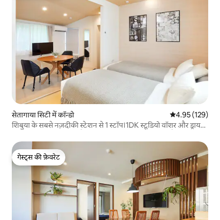
सेतागाया सिटी में कॉन्डो
औसत रेटिंग 5 में स
4.95 (129)
शिबुया के सबसे नज़दीकी स्टेशन से 1 स्टॉप।1DK स्टूडियो वॉशर और ड्रायर
30 ㎡ 02, जिसमें ओमोट्सैंडो और स्काईट्री का सीधा ऐक्सेस है
गेस्ट्स की फ़ेवरेट
गेस्ट्स की फ़ेवरेट