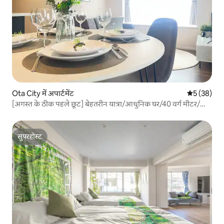
Ota City में अपार्टमेंट
औसत रेटिंग 5 
5 (38)
[अगस्त के ठीक पहले छूट] बेहतरीन यात्रा/आधुनिक घर/40 वर्ग मीटर/
रोशन कोने वाला कमरा/जोड़े/हनेडा हवाई अड्डा 15 मिनट/लंबी अवधि के
लिए किफायती
सुपरहोस्ट
सुपरहोस्ट