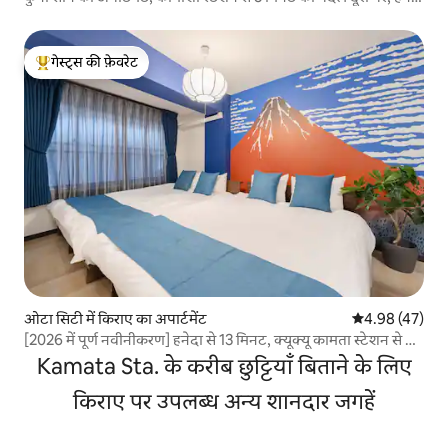
हवाई अड्डे से बस से 20 मिनट की दूरी पर, घरेलू उपकरणों और रसोई के
बर्तनों से सुसज्जित, सिंगल।
गेस्ट्स की फ़ेवरेट
गेस्ट्स का टॉप फ़ेवरेट
ओटा सिटी में किराए का अपार्टमेंट
औसत रेटिंग 5 में 
4.98 (47)
[2026 में पूर्ण नवीनीकरण] हनेदा से 13 मिनट, क्यूक्यू कामता स्टेशन से 4
मिनट, जापानी पारंपरिक 1LDK, VOD और Switch2 पूर्ण।
Kamata Sta. के करीब छुट्टियाँ बिताने के लिए
किराए पर उपलब्ध अन्य शानदार जगहें