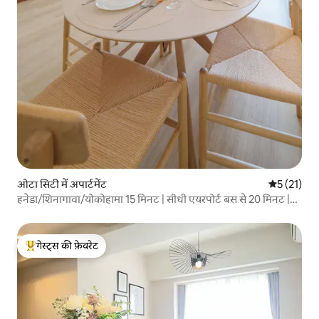
ओटा सिटी में अपार्टमेंट
औसत रेटिंग 5 
5 (21)
हनेडा/शिनागावा/योकोहामा 15 मिनट | सीधी एयरपोर्ट बस से 20 मिनट |
लंबे समय तक ठहरना | विशाल लिविंग रूम टोक्यो स्टे | 7 लोग | किराने की
दुकान 0 मिनट
गेस्ट्स की फ़ेवरेट
गेस्ट्स का टॉप फ़ेवरेट