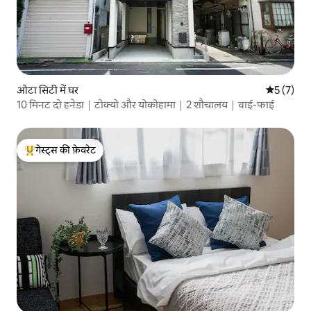
ओटा सिटी में घर
औसत रेटिंग 5
5 (7)
10 मिनट दो हनेडा｜टोक्यो और योकोहामा｜2 शौचालय｜वाई-फाई
गेस्ट्स की फ़ेवरेट
गेस्ट्स का टॉप फ़ेवरेट