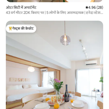
ओटा सिटी में अपार्टमेंट
औसत रेटिंग 5 में 
4.96 (28)
43 वर्ग मीटर 2DK किराए पर | 5 लोगों के लिए आरामदायक | हनेदा स्टेशन
के पास 15 मिनट | सुपरमार्केट 30 सेकंड
गेस्ट्स की फ़ेवरेट
गेस्ट्स का टॉप फ़ेवरेट