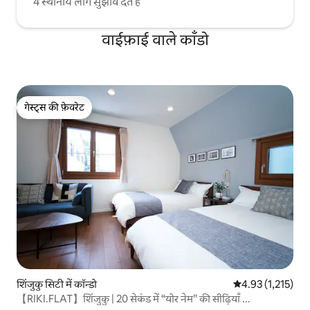
4 स्थानीय लोग सुझाव देते हैं
वाईफ़ाई वाले काँडो
गेस्ट्स की फ़ेवरेट
गेस्ट्स की फ़ेवरेट
शिंजुकु सिटी में कॉन्डो
औसत रेटिंग 5 में से 
4.93 (1,215)
【RIKI.FLAT】शिंजुकु | 20 सेकंड में “योर नेम” की सीढ़ियाँ ...