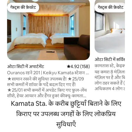
गेस्ट्स की फ़ेवरेट
गेस्ट्स की फ़ेवरेट
गेस्ट्स की फ़ेवरेट
गेस्ट्स की फ़ेवरेट
ओटा सिटी में सर्विस अपा
कामतास स्टे, केइक्यू 
ओटा सिटी में अपार्टमेंट
औसत रेटिंग 5 में से 4.92, 158 समीक्षाएँ
4.92 (158)
पैदल दूरी पर, मुफ़्त हा
यह कमरा 8 मंज़िला अपार
Ouranos रहने 201 | Keikyu Kamata स्टेशन से
साइज़ बेड, सोफ़ा बेड...
मंज़िल पर है और बिल्डि
पैर पर 4 मिनट | प्रीमियम गद्दे | नि: शुल्क उच्च गति
★सामान रखने की सुविधा उपलब्ध है! ★25/09
लोग ठहर सकते हैं (अध
वाईफ़ाई
सभी कमरों में शॉवर के पर्दे बदल दिए गए हैं!
अधिकतम 4 लोग ठहर सक
★25/01 सभी कमरों में अपडेट किए गए फ़ुल-लेंथ
बिस्तर के कॉन्फ़िगरेशन 
शीशे, हेयर आयरन और हैंगर हुक! कीक्यू-कामता
8 कमरे हैं, जिनके नंबर 
स्टेशन 350 मीटर और बेहतरीन पहुँच।शॉपिंग स्ट्रीट,
Kamata Sta. के करीब छुट्टियाँ बिताने के लिए
पर सिर्फ़ एक कमरा ह
सुपरमार्केट, सुविधा स्टोर के पास बहुत सुविधाजनक
चाहिए या दूसरी मंज़िल
लोकेशन यह एक नवनिर्मित 5 - मंजिला इमारत है
किराए पर उपलब्ध जगहों के लिए लोकप्रिय
किसी दूसरी लिस्टिंग से
जिसमें एक लिफ्ट और एक निजी आवास सुविधा है।
आकार 28 वर्गमीटर है। कम
सुविधाएँ
201 एक ऐसा कमरा है, जहाँ ज़्यादा-से-ज़्यादा 6 लोग
और 1 सिंगल साइज़ का 
ठहर सकते हैं। हम बिस्तर में हाई-एंड होटल गद्दे