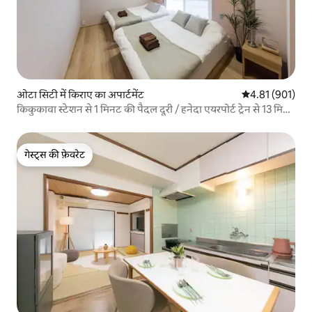
ओटा सिटी में किराए का अपार्टमेंट
औसत रेटिंग 5 में स
4.81 (901)
किकुकावा स्टेशन से 1 मिनट की पैदल दूरी / हनेदा एयरपोर्ट ट्रेन से 13 मिनट
/ कल्चर विला हनेदा साकुरा
गेस्ट्स की फ़ेवरेट
गेस्ट्स की फ़ेवरेट