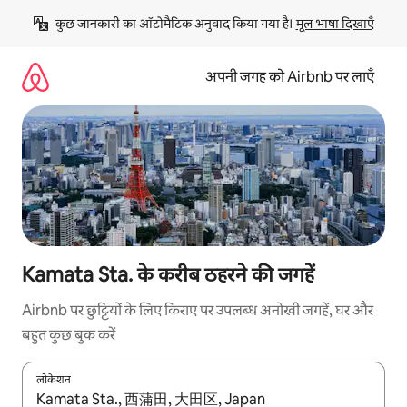
इसे
कुछ जानकारी का ऑटोमैटिक अनुवाद किया गया है। 
मूल भाषा दिखाएँ
छोड़कर
सीधा
कॉन्टेंट
अपनी जगह को Airbnb पर लाएँ
पर
जाएँ
Kamata Sta. के करीब ठहरने की जगहें
Airbnb पर छुट्टियों के लिए किराए पर उपलब्ध अनोखी जगहें, घर और
बहुत कुछ बुक करें
लोकेशन
नतीजों के उपलब्ध होने पर, अप और डाउन 'ऐरो की' का इस्तेमाल करके नेविगेट करें