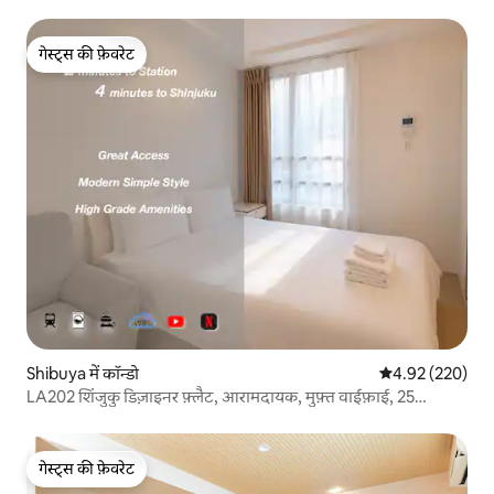
गेस्ट्स की फ़ेवरेट
गेस्ट्स की फ़ेवरेट
Shibuya में कॉन्डो
औसत रेटिंग 5 में स
4.92 (220)
LA202 शिंजुकु डिज़ाइनर फ़्लैट, आरामदायक, मुफ़्त वाईफ़ाई, 25
वर्गमीटर
गेस्ट्स की फ़ेवरेट
गेस्ट्स की फ़ेवरेट