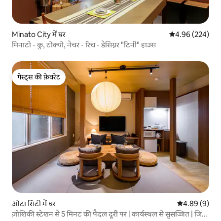
Minato City में घर
औसत रेटिंग 5 में स
4.96 (224)
मिनाटो - कु, टोक्यो, नेचर - रिच - डेसिग्नर "टिनी" हाउस
गेस्ट्स की फ़ेवरेट
गेस्ट्स की फ़ेवरेट
ओटा सिटी में घर
औसत रेटिंग 5 में
4.89 (9)
ज़ोशिकी स्टेशन से 5 मिनट की पैदल दूरी पर | कार्यस्थल से सुसज्जित | जिम