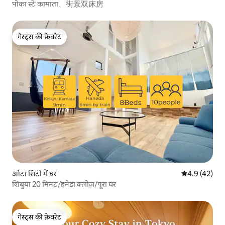
पोका स्टे कामाता、街景双床房
गेस्ट्स की फ़ेवरेट
गेस्ट्स की फ़ेवरेट
ओटा सिटी में घर
औसत रेटिंग 5 में
4.9 (42)
शिबुया 20 मिनट/हनेडा क्लोज़/पूरा घर
गेस्ट्स की फ़ेवरेट
गेस्ट्स की फ़ेवरेट