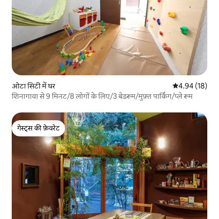
ओटा सिटी में घर
औसत रेटिंग 5 में 
4.94 (18)
शिनागावा से 9 मिनट/8 लोगों के लिए/3 बेडरूम/मुफ़्त पार्किंग/प्ले रूम
गेस्ट्स की फ़ेवरेट
गेस्ट्स की फ़ेवरेट