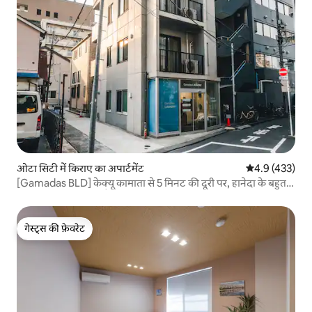
ओटा सिटी में किराए का अपार्टमेंट
औसत रेटिंग 5 में 
4.9 (433)
[Gamadas BLD] केक्यू कामाता से 5 मिनट की दूरी पर, हानेदा के बहुत
करीब | EV से पूरी तरह लैस | 1 मंज़िल, 1 कमरा, निजी जगह, लंबी बुकिंग के
लिए आरामदायक
गेस्ट्स की फ़ेवरेट
गेस्ट्स की फ़ेवरेट