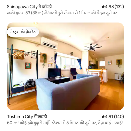
Shinagawa City में कॉन्डो
औसत रेटिंग 5 में स
4.93 (132)
लकी हाउस 53 (36㎡) जेआर मेगुरो स्टेशन से 1 मिनट की पैदल दूरी पर
वेस्ट एग्ज़िट
गेस्ट्स की फ़ेवरेट
गेस्ट्स की फ़ेवरेट
Toshima City में कॉन्डो
औसत रेटिंग 5 में स
4.91 (140)
60 ㎡! कोई इकेबुकुरो नहीं! स्टेशन से 5 मिनट की दूरी पर, तेज़ वाई - फ़ाई!