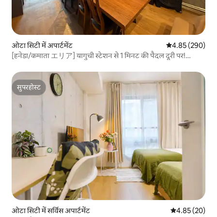
ओटा सिटी में अपार्टमेंट
औसत रेटिंग 5 में स
4.85 (290)
[हनेडा/कमाता エリア] यागुची स्टेशन से 1 मिनट की पैदल दूरी पर!
अधिकतम 22 लोगों के लिए · 100 वर्ग मीटर की फर्श की जगह का किराया /
रूफटॉप BBQ · PS4 · बड़ा टीवी उपलब्ध है
सुपरहोस्ट
सुपरहोस्ट
ओटा सिटी में सर्विस अपार्टमेंट
औसत रेटिंग 5 में 
4.85 (20)