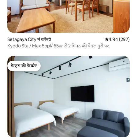
Setagaya City में कॉन्डो
औसत रेटिंग 5 में स
4.94 (297)
Kyodo Sta / Max 5ppl/ 65㎡ से 2 मिनट की पैदल दूरी पर
गेस्ट्स की फ़ेवरेट
गेस्ट्स की फ़ेवरेट