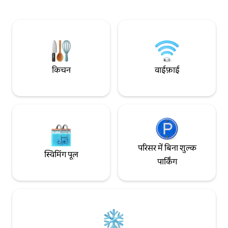
लोगों के लिए एक क्वीन
(सीमन्स, सर्टा, फ़्रेंच बेड वगैरह) का इस्तेमाल करते हैं।
लेकिन अगर आप 2 लोगो
आप 4K 65v-टाइप टीवी पर "मुफ़्त" में Netflix का
सिंगल साइज़ सोफ़ा बेड 
मज़ा ले सकते हैं।अन्य वीडियो स्ट्रीमिंग (VOD) भी
कृपया बुकिंग के समय 
आपकी अपनी आईडी के साथ उपलब्ध है। हमारे यहाँ
पर नीचे दिए गए अन्य 
हाई-स्पीड वाला मुफ़्त वाईफ़ाई उपलब्ध है, ताकि दूर
आनंद ले सकते हैं। आप 
रहकर काम करने वाले मेहमानों को कोई परेशानी न
मुफ़्त में Netflix देख
हो।यह 5GHz बैंड में लगभग 300Mbps डाउन है।
किचन
वाईफ़ाई
Youtube और Amazon
इमारत में कुल 11 कमरे हैं।अगर आपको किसी समूह
ऐप्स और साथ ही बच्चों 
के लिए एक से ज़्यादा कमरे चाहिए, तो कृपया किसी
सकते हैं। इसमें एक P
दूसरी लिस्टिंग से बुक करें। ◆लंबी अवधि की बुकिंग
ऑप्टिकल कम्युनिकेशन 
का स्वागत है◆ यहाँ अत्याधुनिक कॉइन-ऑपरेटेड
फ़ाई की सुविधा है, ताक
लॉन्ड्री की सुविधा उपलब्ध है हम सफ़ाई के उपकरण,
(जैसा कि नीचे बताया ग
उपभोग्य सामग्रियों वगैरह को फिर से भर सकते हैं।
टीवी मॉनिटर और किरा
◆ऐक्सेस◆ कीक्यू कामाता स्टेशन 4 मिनट की
निजी PC मॉनिटर है।
पैदल दूरी पर है, जेआर कामाता स्टेशन 8 मिनट की
परिसर में बिना शुल्क
पैदल दूरी पर है और आप 5 लाइनों का इस्तेमाल कर
स्विमिंग पूल
सकते हैं शिनजुकु, शिबुया, असाकुसा ट्रेन से 25-35
पार्किंग
मिनट