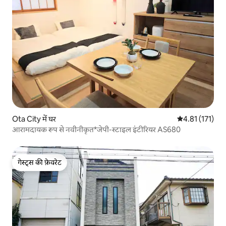
Ota City में घर
औसत रेटिंग 5 में स
4.81 (171)
आरामदायक रूप से नवीनीकृत*जेपी-स्टाइल इंटीरियर AS680
गेस्ट्स की फ़ेवरेट
गेस्ट्स की फ़ेवरेट