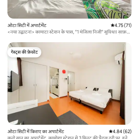
ओटा सिटी में अपार्टमेंट
औसत रेटिंग 5 में
4.75 (71)
<नया उद्घाटन!> कामाटा स्टेशन के पास, "1 मंजिला निजी" सुविधा। साफ़
और विशाल (76 वर्ग मीटर / तीसरी मंजिल), सभी सुविधाएँ उपलब्ध हैं!
गेस्ट्स की फ़ेवरेट
गेस्ट्स की फ़ेवरेट
ओटा सिटी में किराए का अपार्टमेंट
औसत रेटिंग 5 में 
4.84 (62)
कुनो सान का अपार्टमेंट, कामोशा स्टेशन से 3 मिनट की पैदल दूरी पर, हनेदा