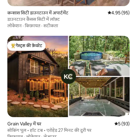
कन्सास सिटी डाउनटाउन में अपार्टमेंट
औसत रेटिंग 5 में 
4.95 (95)
डाउनटाउन कैंसस सिटी में लॉफ़्ट
लोकेशन
·
किफ़ायत
·
सटीकता
गेस्ट्स की फ़ेवरेट
गेस्ट्स का टॉप फ़ेवरेट
Grain Valley में घर
औसत रेटिंग 5 
5 (93)
सोकिंग पूल • हॉट टब • एरोहेड 27 मिनट की दूरी पर
किफ़ायत
·
लोकेशन
·
लेआउट