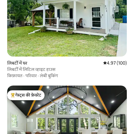
लिबर्टी में घर
औसत रेटिंग 5 में स
4.97 (100)
लिबर्टी में लिटिल व्हाइट हाउस
किफ़ायत
·
परिवार
·
लंबी बुकिंग
गेस्ट्स की फ़ेवरेट
गेस्ट्स का टॉप फ़ेवरेट