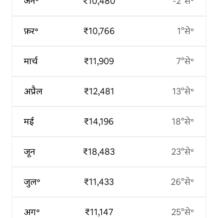
जन॰
₹10,480
-2°से॰
फ़र॰
₹10,766
1°से॰
मार्च
₹11,909
7°से॰
अप्रैल
₹12,481
13°से॰
मई
₹14,196
18°से॰
जून
₹18,483
23°से॰
जुल॰
₹11,433
26°से॰
अग॰
₹11,147
25°से॰