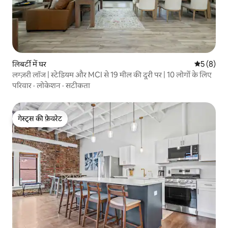
लिबर्टी में घर
औसत रेटिंग 5
5 (8)
लग्ज़री लॉज | स्टेडियम और MCI से 19 मील की दूरी पर | 10 लोगों के लिए
परिवार
·
लोकेशन
·
सटीकता
गेस्ट्स की फ़ेवरेट
गेस्ट्स की फ़ेवरेट