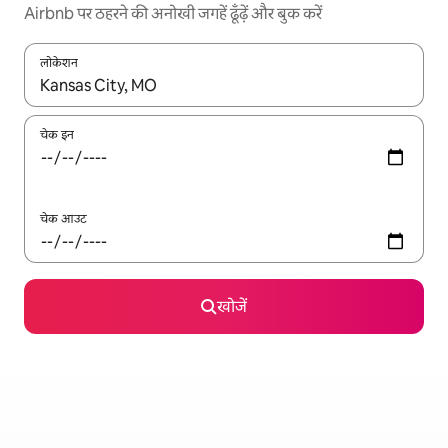
Airbnb पर ठहरने की अनोखी जगहें ढूँढ़ें और बुक करें
लोकेशन
नतीजों के उपलब्ध होने पर, अप और डाउन 'ऐरो की' का इस्तेमाल करके नेविगेट करें
चेक इन
चेक आउट
खोजें