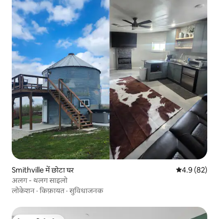
Smithville में छोटा घर
औसत रेटिंग 5 में
4.9 (82)
अलग - थलग साइलो
लोकेशन
·
किफ़ायत
·
सुविधाजनक