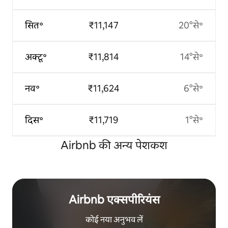
सित॰
₹11,147
20°से॰
अक्टू॰
₹11,814
14°से॰
नव॰
₹11,624
6°से॰
दिस॰
₹11,719
1°से॰
Airbnb की अन्य पेशकश
Airbnb एक्सपीरियंस
कोई नया अनुभव लें