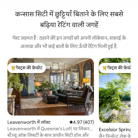
कन्सास सिटी में छुट्टियाँ बिताने के लिए सबसे
बढ़िया रेटिंग वाली जगहें
गेस्ट सहमत हैं : ठहरने की इन जगहों को अपनी लोकेशन, सफ़ाई के
अलावा और भी कई बातों के लिए ऊँची रेटिंग मिली हुई है.
गेस्ट्स की फ़ेवरेट
गेस्ट्स की फ़ेवरेट
गेस्ट्स का टॉप फ़ेवरेट
गेस्ट्स का टॉप फ़ेवरेट
Leavenworth में लॉफ़्ट
औसत रेटिंग 5 में से 4.97, 407 समीक्षाएँ
4.97 (407)
Leavenworth में Queenie's Loft पर लिंकन
Excelsior Springs में
के चरणों का पालन करें
स्टैच्यू ऑफ़ लिबर्टी के साथ प्राचीन सिटी हॉल और
सैन विन्सेन्ट लेक केब