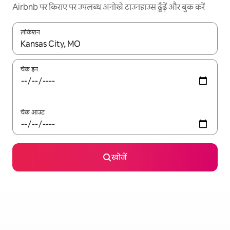
Airbnb पर किराए पर उपलब्ध अनोखे टाउनहाउस ढूँढ़ें और बुक करें
लोकेशन
नतीजों के उपलब्ध होने पर, अप और डाउन 'ऐरो की' का इस्तेमाल करके नेविगेट करें
चेक इन
चेक आउट
खोजें