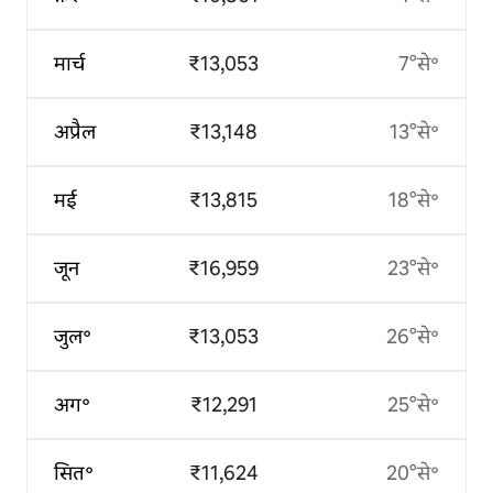
मार्च
₹13,053
7°से॰
अप्रैल
₹13,148
13°से॰
मई
₹13,815
18°से॰
जून
₹16,959
23°से॰
जुल॰
₹13,053
26°से॰
अग॰
₹12,291
25°से॰
सित॰
₹11,624
20°से॰