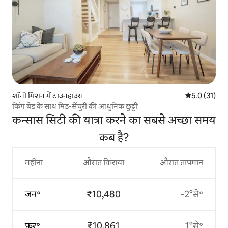
शॉनी मिशन में टाउनहाउस
औसत रेटिंग 5 मे
5.0 (31)
किंग बेड के साथ मिड-सेंचुरी की आधुनिक छुट्टी
कन्सास सिटी की यात्रा करने का सबसे अच्छा समय
कब है?
महीना
औसत किराया
औसत तापमान
जन॰
₹10,480
-2°से॰
फ़र॰
₹10,861
1°से॰