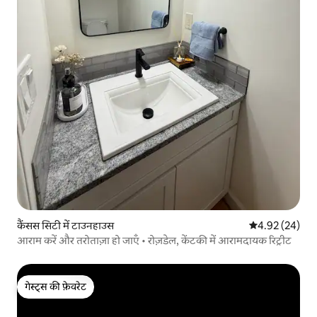
कैंसस सिटी में टाउनहाउस
औसत रेटिंग 5 में 
4.92 (24)
आराम करें और तरोताज़ा हो जाएँ • रोज़डेल, केंटकी में आरामदायक रिट्रीट
गेस्ट्स की फ़ेवरेट
गेस्ट्स की फ़ेवरेट