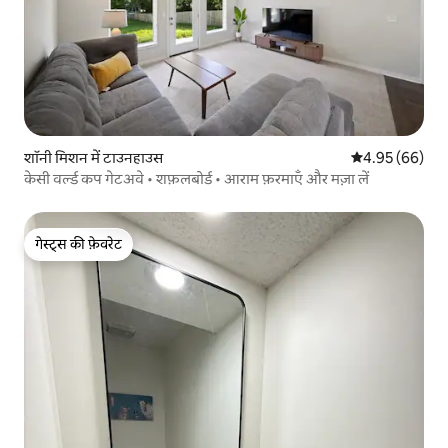
शॉनी मिशन में टाउनहाउस
औसत रेटिंग 5 में 
4.95 (66)
केसी वर्ल्ड कप गेटअवे • शफ़लबोर्ड • आराम फ़रमाएँ और मज़ा लें
गेस्ट्स की फ़ेवरेट
गेस्ट्स की फ़ेवरेट