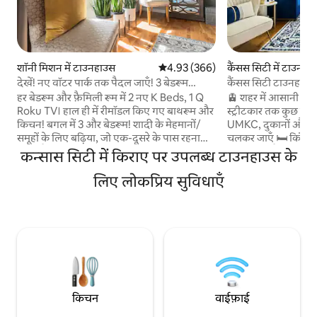
शॉनी मिशन में टाउनहाउस
औसत रेटिंग 5 में से 4.93, 366 समीक्षाएँ
4.93 (366)
कैंसस सिटी में टाउनहा
देखें! नए वॉटर पार्क तक पैदल जाएँ! 3 बेडरूम
कैंसस सिटी टाउनहाउस, 
2K~1Q~2.5 बाथरूम~
स्ट्रीटकार 1006
हर बेडरूम और फ़ैमिली रूम में 2 नए K Beds, 1 Q
🚊 शहर में आसानी से घ
Roku TV। हाल ही में रीमॉडल किए गए बाथरूम और
स्ट्रीटकार तक कुछ ही कद
किचन! बगल में 3 और बेडरूम! शादी के मेहमानों/
UMKC, दुकानों और डा
समूहों के लिए बढ़िया, जो एक-दूसरे के पास रहना
चलकर जाएँ 🛏️ किंग + 
चाहते हैं। एक सुंदर और शांत इलाके में स्थित!!!
से सो सकते हैं 🛋️ आर
कन्सास सिटी में किराए पर उपलब्ध टाउनहाउस के
कैंसस/मिज़ूरी में हर चीज़ के पास हाईवे। किचन अच्छी
जगह के तौर पर दो लिविंग 
तरह से सुसज्जित है। एक पूर्व संध्या कॉकटेल के साथ
लिए लोकप्रिय सुविधाएँ
में स्मार्ट टीवी कॉफ़ी ब
डेक का आनंद लें। इसके पीछे 50+ एकड़ का पार्क है,
सुसज्जित किचन 1 वाहन 
जहाँ शानदार पैदल रास्ते हैं और गर्मियों में सिटी पूल
पार्किंग 🧺 घर में वॉशर
होता है। बच्चों के सामान उपलब्ध हैं।***15/9/2026
लिए ठहरने की जगहों 
से मेज़बान प्लैटफ़ॉर्म शुल्क लेंगे, मेहमान सिर्फ़ टैक्स
जगह 🧼 पेशेवर तरीके 
देंगे***
हालत में
किचन
वाईफ़ाई