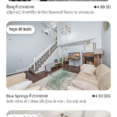
ग्रैंडव्यू में टाउनहाउस
औसत रेटिंग 5 में
4.88 (8)
दक्षिण KC में कॉर्पोरेट के लिए किफ़ायती किराए पर उपलब्ध घर
गेस्ट्स की फ़ेवरेट
गेस्ट्स की फ़ेवरेट
Blue Springs में टाउनहाउस
औसत रेटिंग 5 में 
4.92 (65)
केसी-एरिया स्टे | लेक्स और ट्रेल्स के पास • तेज़ वाई-फ़ाई