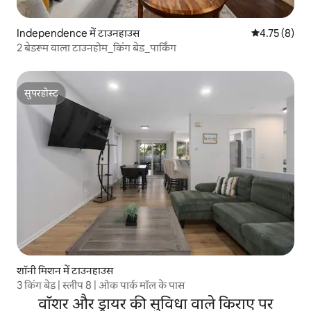
Independence में टाउनहाउस
औसत रेटिंग 5 मे
4.75 (8)
2 बेडरूम वाला टाउनहोम_किंग बेड_पार्किंग
सुपरहोस्ट
सुपरहोस्ट
शॉनी मिशन में टाउनहाउस
3 किंग बेड | स्लीप 8 | ओक पार्क मॉल के पास
वॉशर और ड्रायर की सुविधा वाले किराए पर