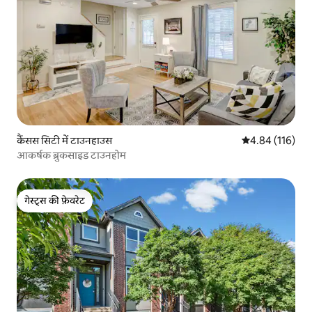
कैंसस सिटी में टाउनहाउस
औसत रेटिंग 5 में स
4.84 (116)
आकर्षक ब्रुकसाइड टाउनहोम
गेस्ट्स की फ़ेवरेट
गेस्ट्स की फ़ेवरेट