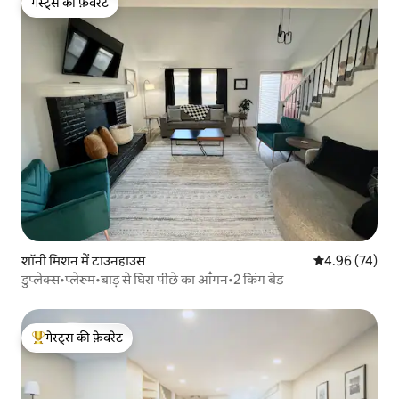
गेस्ट्स की फ़ेवरेट
गेस्ट्स की फ़ेवरेट
शॉनी मिशन में टाउनहाउस
औसत रेटिंग 5 में 
4.96 (74)
डुप्लेक्स•प्लेरूम•बाड़ से घिरा पीछे का आँगन•2 किंग बेड
गेस्ट्स की फ़ेवरेट
गेस्ट्स का टॉप फ़ेवरेट