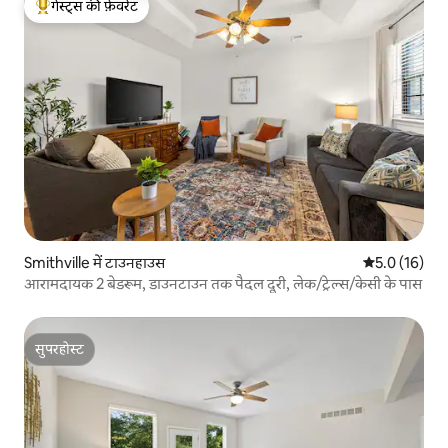
गेस्ट्स की फ़ेवरेट
गेस्ट्स का टॉप फ़ेवरेट
Smithville में टाउनहाउस
औसत रेटिंग 5 मे
5.0 (16)
आरामदायक 2 बेडरूम, डाउनटाउन तक पैदल दूरी, लेक/ट्रेल्स/केसी के पास
सुपरहोस्ट
सुपरहोस्ट