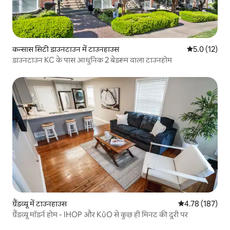
कन्सास सिटी डाउनटाउन में टाउनहाउस
औसत रेटिंग 5 मे
5.0 (12)
डाउनटाउन KC के पास आधुनिक 2 बेडरूम वाला टाउनहोम
ग्रैंडव्यू में टाउनहाउस
औसत रेटिंग 5 में स
4.78 (187)
ग्रैंडव्यू मॉडर्न होम - IHOP और KůO से कुछ ही मिनट की दूरी पर