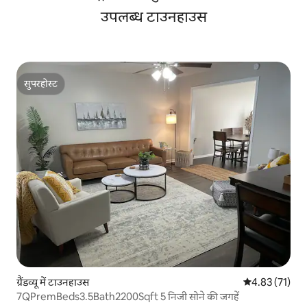
उपलब्ध टाउनहाउस
सुपरहोस्ट
सुपरहोस्ट
ग्रैंडव्यू में टाउनहाउस
औसत रेटिंग 5 में 
4.83 (71)
7QPremBeds3.5Bath2200Sqft 5 निजी सोने की जगहें