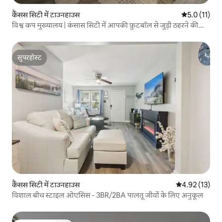
कैंसस सिटी में टाउनहाउस
औसत रेटिंग 5 मे
5.0 (11)
विश्व कप मुख्यालय | कंसास सिटी में आपकी फ़ुटबॉल से जुड़ी ठहरने की
जगह
सुपरहोस्ट
सुपरहोस्ट
कैंसस सिटी में टाउनहाउस
औसत रेटिंग 5 में 
4.92 (13)
विशाल बीच स्टाइल ओएसिस - 3BR/2BA पालतू जीवों के लिए अनुकूल