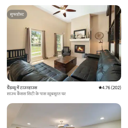
सुपरहोस्ट
सुपरहोस्ट
ग्रैंडव्यू में टाउनहाउस
औसत रेटिंग 5 में स
4.76 (202)
साउथ कैंसस सिटी के पास खूबसूरत घर