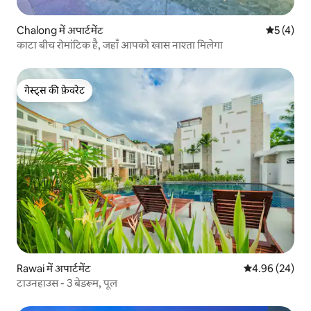
Chalong में अपार्टमेंट
औसत रेटिंग 5
5 (4)
काटा बीच रोमांटिक है, जहाँ आपको खास नाश्ता मिलेगा
गेस्ट्स की फ़ेवरेट
गेस्ट्स की फ़ेवरेट
Rawai में अपार्टमेंट
औसत रेटिंग 5 में 
4.96 (24)
टाउनहाउस - 3 बेडरूम, पूल