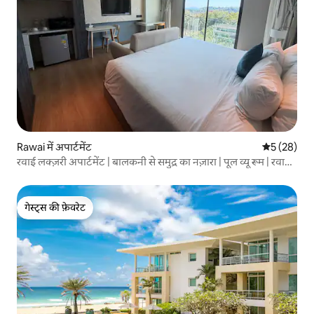
Rawai में अपार्टमेंट
औसत रेटिंग 5 
5 (28)
रवाई लक्ज़री अपार्टमेंट | बालकनी से समुद्र का नज़ारा | पूल व्यू रूम | रवाई
सीफ़ूड मार्केट और पेनिनसुला सनसेट के पास
गेस्ट्स की फ़ेवरेट
गेस्ट्स की फ़ेवरेट