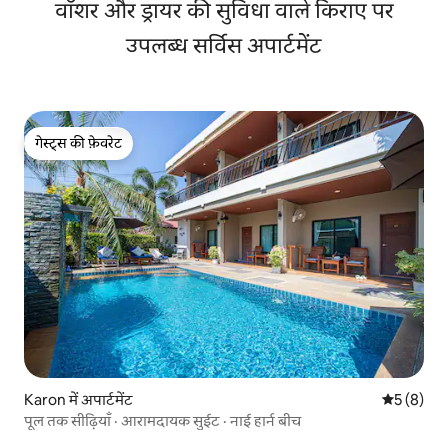
वॉशर और ड्रायर की सुविधा वाले किराए पर
उपलब्ध सर्विस अपार्टमेंट
गेस्ट्स की फ़ेवरेट
गेस्ट्स की फ़ेवरेट
Karon में अपार्टमेंट
औसत रेटिंग 5
5 (8)
पूल तक सीढ़ियाँ · आरामदायक सुईट · नाई हार्न बीच