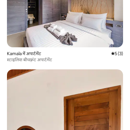
Kamala में अपार्टमेंट
औसत रेटिंग 5
5 (3)
स्टाइलिश बीचफ़्रंट अपार्टमेंट