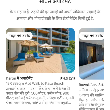
सर्विस अपार्टमेंट
गेस्ट सहमत हैं : ठहरने की इन जगहों को अपनी लोकेशन, सफ़ाई के
अलावा और भी कई बातों के लिए ऊँची रेटिंग मिली हुई है.
गेस्ट्स की फ़ेवरेट
गेस्ट्स की फ़ेवरेट
गेस्ट्स की फ़ेवरेट
गेस्ट्स की फ़ेवरेट
Karon में अपार्टमेंट
औसत रेटिंग 5 में से 4.9, 21 समीक्षाएँ
4.9 (21)
1BR 38sqm Apt Walk to Kata Beach
Rawai में अपार्टमेंट
अपार्टमेंट काटा नाइट मार्केट के बगल में स्थित है।
लविता का सुंदर अपार्टम
काटा बीच की दूरी: 500 मीटर; करोन बीच: 900
✨ जगह की खासियतें ✨ •
मीटर; यहाँ कई पर्यटक दुकानें, एटीएम एटीएम, मनी
डिज़ाइन: ओपन लेआउट 
चेंजर, कार किराया, मालिश सेवा, स्थानीय समुद्री
और सावधानीपूर्वक चुन
भोजन बाज़ार और 24 घंटे 711 हैं। डाइनिंग: आस -
सीमित जगह में आरामद