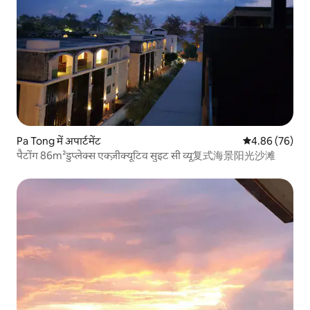
Pa Tong में अपार्टमेंट
औसत रेटिंग 5 में 
4.86 (76)
पैटोंग 86m²डुप्लेक्स एक्ज़ीक्यूटिव सुइट सी व्यू复式海景阳光沙滩