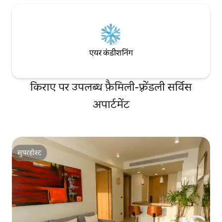
केतली, बुनियादी किच
कॉन्फ़िगरेशन: * मुफ़्त कार पार्किंग * दो इनफ़िनिटी
जो नाश्ते, हल्के भोजन 
स्विमिंग, स्काई डेक इन्फ़िनिटी पूल * रूफ़टॉप जिम *
आपकी ज़रूरतों को पूरा
किड प्ले रूम * इन - ग्राउंड पूल बार * ग्राउंड फ़्लोर पर
अलग वेट और ड्राई बाथर
24 घंटे रिसेप्शन लॉबी * 24 घंटे सुरक्षा सेवाएँ
ड्रायर और बुनियादी टॉ
एयर कंडीशनिंग
किराए पर उपलब्ध फ़ैमिली-फ़्रेंडली सर्विस
अपार्टमेंट
सुपरहोस्ट
सुपरहोस्ट