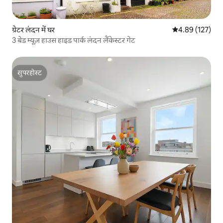
ग्रेटर लंदन में घर
औसत रेटिंग 5 में स
4.89 (127)
3 बेड म्यूज़ हाउस हाइड पार्क लंदन लैंकेस्टर गेट
सुपरहोस्ट
सुपरहोस्ट