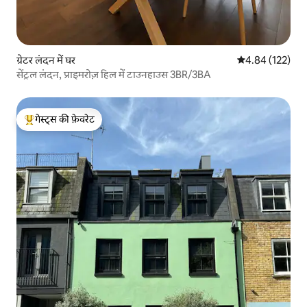
ग्रेटर लंदन में घर
औसत रेटिंग 5 में स
4.84 (122)
सेंट्रल लंदन, प्राइमरोज़ हिल में टाउनहाउस 3BR/3BA
गेस्ट्स की फ़ेवरेट
गेस्ट्स का टॉप फ़ेवरेट