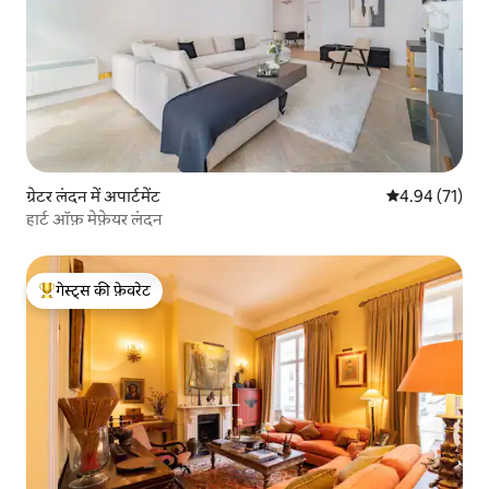
ग्रेटर लंदन में अपार्टमेंट
औसत रेटिंग 5 में 
4.94 (71)
हार्ट ऑफ़ मेफ़ेयर लंदन
गेस्ट्स की फ़ेवरेट
गेस्ट्स का टॉप फ़ेवरेट