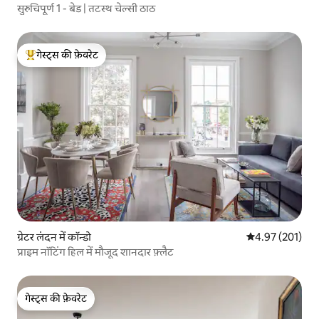
सुरुचिपूर्ण 1 - बेड | तटस्थ चेल्सी ठाठ
गेस्ट्स की फ़ेवरेट
गेस्ट्स का टॉप फ़ेवरेट
ग्रेटर लंदन में कॉन्डो
औसत रेटिंग 5 में स
4.97 (201)
प्राइम नॉटिंग हिल में मौजूद शानदार फ़्लैट
गेस्ट्स की फ़ेवरेट
गेस्ट्स की फ़ेवरेट