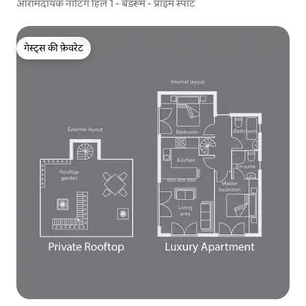
आरामदायक नॉटिंग हिल 1 - बेडरूम - प्राइम स्पॉट
गेस्ट्स की फ़ेवरेट
गेस्ट्स की फ़ेवरेट