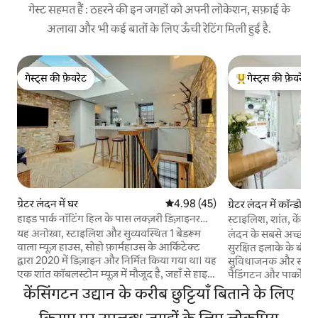
गेस्ट सहमत हैं : ठहरने की इन जगहों को अपनी लोकेशन, सफ़ाई के
अलावा और भी कई बातों के लिए ऊँची रेटिंग मिली हुई है.
गेस्ट्स की फ़ेवरेट
गेस्ट्स की फ़ेवरेट
गेस्ट्स की फ़ेवरेट
गेस्ट्स का टॉप फ़ेवरेट
ग्रेटर लंदन में घर
औसत रेटिंग 5 में से 4.98, 45 समीक्षाएँ
4.98 (45)
ग्रेटर लंदन में कॉन्डो
हाइड पार्क नॉटिंग हिल के पास लक्ज़री डिज़ाइनर
स्टाइलिश, शांत, केंद्र मे
म्यूज़ अपार्टमेंट
पैडिंगटन
यह अनोखा, स्टाइलिश और सुव्यवस्थित 1 बेडरूम
लंदन के सबसे अच्छी स
वाला म्यूज़ हाउस, सोहो फ़ार्महाउस के आर्किटेक्ट
सुरक्षित इलाके के बी
द्वारा 2020 में डिज़ाइन और निर्मित किया गया था। यह
सुविधाजनक और स्टाइ
एक शांत कॉबलस्टोन म्यूज़ में मौजूद है, जहाँ से हाइड
पैडिंगटन और पार्कों से
पार्क 2 मिनट की पैदल दूरी पर है और नॉटिंग हिल में
के बीचों-बीच सीधे पै
केंसिंगटन उद्यान के करीब छुट्टियाँ बिताने के लिए
मौजूद पोर्टोबेलो मार्केट 15 मिनट की दूरी पर है। यहाँ
और सुंदर है, जिसमें 2 ब
एक आधुनिक, रोशन लिविंग एरिया है और एक शांत
पूरी तरह सुसज्जित रसोई