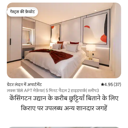
गेस्ट्स की फ़ेवरेट
गेस्ट्स की फ़ेवरेट
ग्रेटर लंदन में अपार्टमेंट
औसत रेटिंग 5 में 
4.95 (37)
लक्स 1BR APT मेफ़ेयर| 5 मिनट पैदल 2 हाइडपार्क| स्लीप3
केंसिंगटन उद्यान के करीब छुट्टियाँ बिताने के लिए
किराए पर उपलब्ध अन्य शानदार जगहें