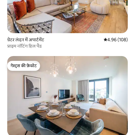
ग्रेटर लंदन में अपार्टमेंट
औसत रेटिंग 5 में स
4.96 (108)
प्राइम नॉटिंग हिल पैड
गेस्ट्स की फ़ेवरेट
गेस्ट्स की फ़ेवरेट