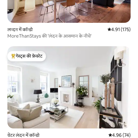
लन्दन में कॉन्डो
औसत रेटिंग 5 में स
4.91 (175)
MoreThanStays की 'लंदन के आसमान के नीचे'
गेस्ट्स की फ़ेवरेट
गेस्ट्स का टॉप फ़ेवरेट
ग्रेटर लंदन में कॉन्डो
औसत रेटिंग 5 में 
4.96 (74)