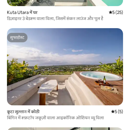
Kuta Utara में घर
औसत रेटिंग 5 
5 (25)
डिज़ाइनर 3 बेडरूम वाला विला, जिसमें संकन लाउंज और पूल है
सुपरहोस्ट
सुपरहोस्ट
कूटा सुल्तान में कोठी
औसत रेटिंग 5
5 (5)
बिंगिन में रूफ़टॉप जकूज़ी वाला आइकॉनिक ओशियन व्यू विला