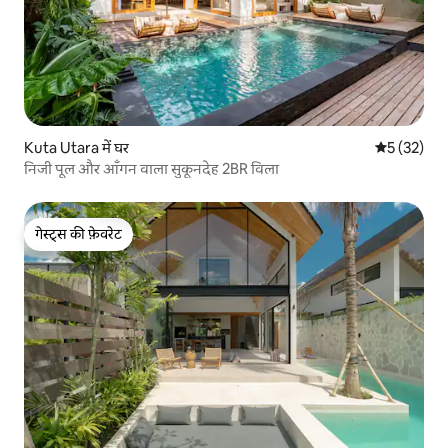
Kuta Utara में घर
औसत रेटिंग 5 
5 (32)
निजी पूल और आँगन वाला सुकूनदेह 2BR विला
गेस्ट्स की फ़ेवरेट
गेस्ट्स की फ़ेवरेट