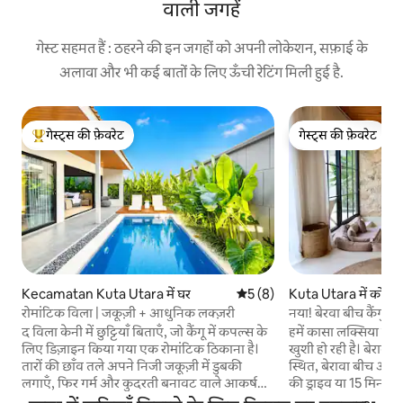
वाली जगहें
गेस्ट सहमत हैं : ठहरने की इन जगहों को अपनी लोकेशन, सफ़ाई के
अलावा और भी कई बातों के लिए ऊँची रेटिंग मिली हुई है.
गेस्ट्स की फ़ेवरेट
गेस्ट्स की फ़ेवरेट
गेस्ट्स का टॉप फ़ेवरेट
गेस्ट्स की फ़ेवरेट
Kecamatan Kuta Utara में घर
औसत रेटिंग 5 में से 5, 8 समीक्षाएँ
5 (8)
Kuta Utara में कोठी
रोमांटिक विला | जकूज़ी + आधुनिक लक्ज़री
नया! बेरवा बीच कैंगु क
द विला केनी में छुट्टियाँ बिताएँ, जो कैंगू में कपल्स के
हमें कासा लक्सिया विल
लिए डिज़ाइन किया गया एक रोमांटिक ठिकाना है।
खुशी हो रही है। बेरावा, का
तारों की छाँव तले अपने निजी जकूज़ी में डुबकी
स्थित, बेरावा बीच और 
लगाएँ, फिर गर्म और कुदरती बनावट वाले आकर्षक,
की ड्राइव या 15 मिनट क
आधुनिक इंटीरियर में आराम फ़रमाएँ। 2 बेडरूम, 2
कोठी एक निजी गली में 