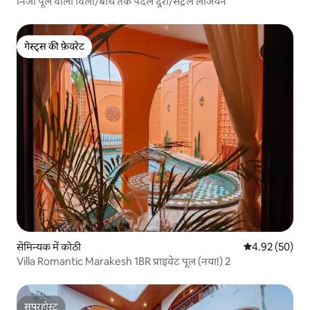
निजी पूल वाला विला/बीच तक पैदल दूरी/सेंट्रल लेजियन
गेस्ट्स की फ़ेवरेट
गेस्ट्स की फ़ेवरेट
सेमिन्यक में कोठी
औसत रेटिंग 5 में 
4.92 (50)
Villa Romantic Marakesh 1BR प्राइवेट पूल (नया!) 2
सुपरहोस्ट