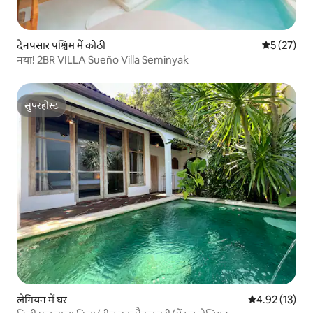
देनपसार पश्चिम में कोठी
औसत रेटिंग 5 
5 (27)
नया! 2BR VILLA Sueño Villa Seminyak
सुपरहोस्ट
सुपरहोस्ट
लेगियन में घर
औसत रेटिंग 5 में 
4.92 (13)