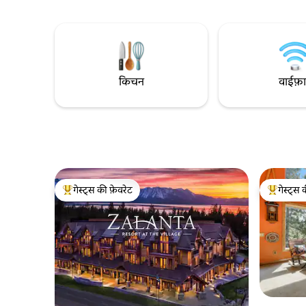
ताहो/कैसीनो कॉरिडोर 7 मिनट की दूरी पर अगर आप
चलें! समुद्र त
लाइट को दाईं ओर मारते हैं। इस दृश्य को प्राप्त करने
परमिट: WSTR
के लिए कई सीढ़ियां हैं, लेकिन परेशान नहीं होने के
लाइसेंस: W
लिए, मेरे पास कोई ऐसा व्यक्ति है जो उन बर्फीले दिनों
बेडरूम: 3 बे
में सीढ़ियों को फावड़ा देता है।
स्ट्रीट पार्क
किचन
वाईफ़
गेस्ट्स की फ़ेवरेट
गेस्ट्स 
गेस्ट्स का टॉप फ़ेवरेट
गेस्ट्स का 