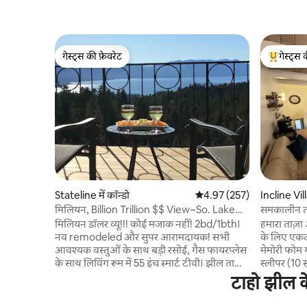
गेस्ट्स की फ़ेवरेट
गेस्ट्स 
गेस्ट्स की फ़ेवरेट
गेस्ट्स का 
Stateline में कॉन्डो
औसत रेटिंग 5 में से 4.97, 257
4.97 (257)
Incline Vill
मिलियन, Billion Trillion $$ View~So. Lake
समकालीन ताह
Tahoe
मिलियन डॉलर व्यू!!! कोई मजाक नहीं! 2bd/1bth।
हमारा ताज़ा
नव remodeled और सुपर आरामदायक! सभी
के लिए एकदम सही है। सभ
आवश्यक वस्तुओं के साथ बड़ी रसोई, गैस फायरप्लेस
मेमोरी फोम गद्
के साथ लिविंग रूम में 55 इंच स्मार्ट टीवी। झील ताहो
स्लीपर (10 
और स्वर्गीय स्की रिज़ॉर्ट के दृश्यों के साथ विशाल
प्ले। सभी कम
टाहो झील क
आँगन डेक। बोल्डर या स्टेज कोच स्की लिफ्ट के लिए
ज़रूरत की हर
5 मिनट से भी कम ड्राइव। डाउनटाउन साउथ लेक
और पालतू जानवरों से