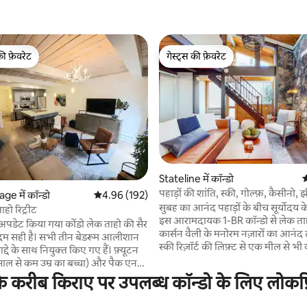
की फ़ेवरेट
गेस्ट्स की फ़ेवरेट
टॉप फ़ेवरेट
गेस्ट्स की फ़ेवरेट
Stateline में कॉन्डो
औ
पहाड़ों की शांति, स्की, गोल्फ़, कैसीनो,
 समीक्षाएँ
age में कॉन्डो
औसत रेटिंग 5 में से 4.96, 192 समीक्षाएँ
4.96 (192)
सुबह का आनंद पहाड़ों के बीच सूर्योदय के
ो रिट्रीट
इस आरामदायक 1-BR कॉन्डो से लेक त
 अपडेट किया गया कोंडो लेक ताहो की सैर
कार्सन वैली के मनोरम नज़ारों का आनंद ल
ी तीन बेडरूम आलीशान
स्की रिज़ॉर्ट की लिफ़्ट से एक मील से भी
दे के साथ नियुक्त किए गए हैं। फ़्यूटन
(10,000+ फ़ुट, 5,000 एकड़) शानदार स
साल से कम उम्र का बच्चा) और पैक एन
लिए। साल भर : हाइकिंग, बाइकिंग, बोटिंग, कैसीनो,
रों में स्मार्ट टीवी यह कॉन्डो आपकी
े करीब किराए पर उपलब्ध कॉन्डो के लिए लोकप्र
गोल्फ़। पत्थर की फ़ायरप्लेस के पास आर
 चीज़ से भरा हुआ है। हमारा घर धूम्रपान
बालकनी में मौजूद BBQ पर ग्रिल करें या 
 मुक्त है। सबकुछ के लिए पैदल