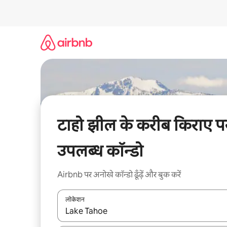
इसे
छोड़कर
सीधा
कॉन्टेंट
पर
जाएँ
टाहो झील के करीब किराए प
उपलब्ध कॉन्डो
Airbnb पर अनोखे कॉन्डो ढूँढ़ें और बुक करें
लोकेशन
नतीजों के उपलब्ध होने पर, अप और डाउन 'ऐरो की' का इस्तेमाल 