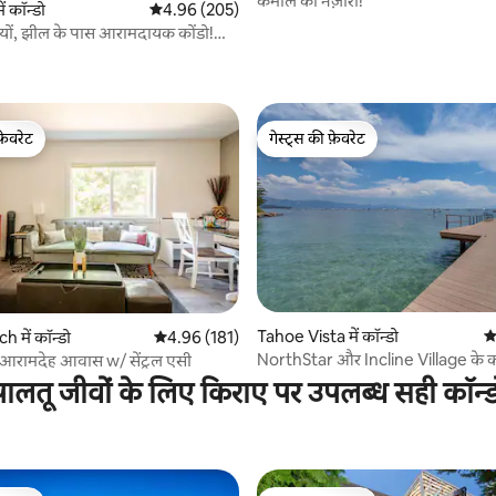
कमाल का नज़ारा!
ं कॉन्डो
औसत रेटिंग 5 में से 4.96, 205 समीक्षाएँ
4.96 (205)
ियों, झील के पास आरामदायक कोंडो!
 समीक्षाएँ
 ppl)
फ़ेवरेट
गेस्ट्स की फ़ेवरेट
फ़ेवरेट
गेस्ट्स की फ़ेवरेट
 समीक्षाएँ
Tahoe Vista में कॉन्डो
औस
 में कॉन्डो
औसत रेटिंग 5 में से 4.96, 181 समीक्षाएँ
4.96 (181)
NorthStar और Incline Village के 
 आरामदेह आवास w/ सेंट्रल एसी
आरामदायक स्टूडियो
पालतू जीवों के लिए किराए पर उपलब्ध सही कॉन्ड