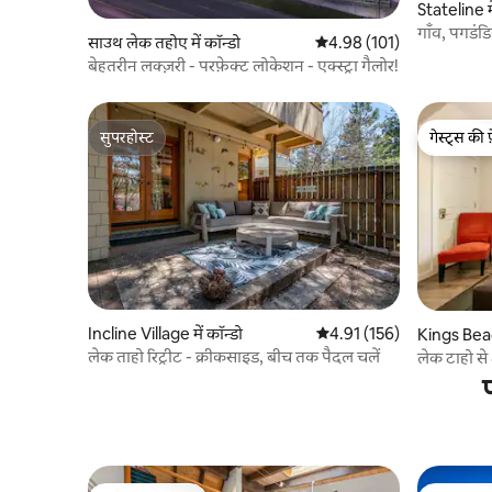
Stateline मे
गाँव, पगडंड
साउथ लेक तहोए में कॉन्डो
औसत रेटिंग 5 में से 4.98, 101
4.98 (101)
(अधिकतम 6
बेहतरीन लक्ज़री - परफ़ेक्ट लोकेशन - एक्स्ट्रा गैलोर!
सुपरहोस्ट
गेस्ट्स की 
सुपरहोस्ट
गेस्ट्स की 
Incline Village में कॉन्डो
औसत रेटिंग 5 में से 4.91, 156
4.91 (156)
Kings Beach
लेक ताहो रिट्रीट - क्रीकसाइड, बीच तक पैदल चलें
लेक टाहो से