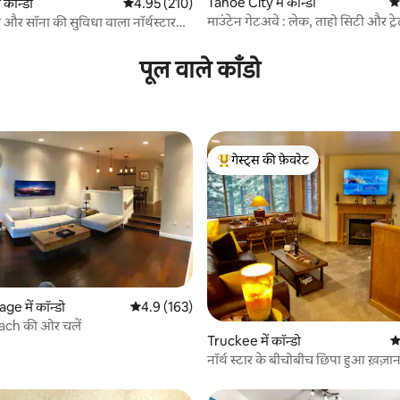
Tahoe City में कॉन्डो
औस
 कॉन्डो
औसत रेटिंग 5 में से 4.95, 210 समीक्षाएँ
4.95 (210)
माउंटेन गेटअवे : लेक, ताहो सिटी और ट्रे
 और सॉना की सुविधा वाला नॉर्थस्टार
 समीक्षाएँ
ही मिनटों की दूरी पर
पूल वाले काँडो
गेस्ट्स की फ़ेवरेट
गेस्ट्स का टॉप फ़ेवरेट
age में कॉन्डो
औसत रेटिंग 5 में से 4.9, 163 समीक्षाएँ
4.9 (163)
 समीक्षाएँ
ach की ओर चलें
Truckee में कॉन्डो
औ
नॉर्थ स्टार के बीचोबीच छिपा हुआ ख़ज़ान