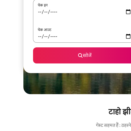
चेक इन
चेक आउट
खोजें
टाहो झी
गेस्ट सहमत हैं : ठह