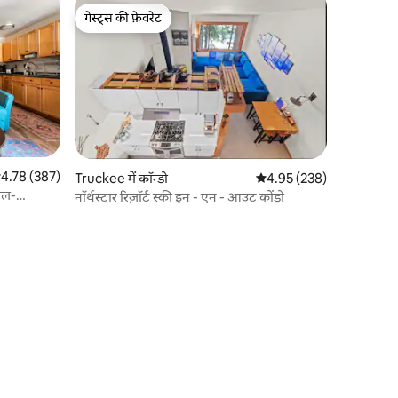
गेस्ट्स की फ़ेवरेट
गेस्ट्स की फ़ेवरेट
सत रेटिंग 5 में से 4.78, 387 समीक्षाएँ
4.78 (387)
Truckee में कॉन्डो
औसत रेटिंग 5 में से 4.95, 23
4.95 (238)
ील-
नॉर्थस्टार रिज़ॉर्ट स्की इन - एन - आउट कोंडो