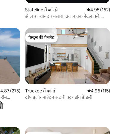
Stateline में कॉन्डो
औसत रेटिंग 5 में से 4.95, 16
4.95 (162)
झील का शानदार नज़ारा! ढलान तक पैदल चलें,
आधुनिक, अनोखा रत्न!
गेस्ट्स की फ़ेवरेट
गेस्ट्स की फ़ेवरेट
त रेटिंग 5 में से 4.87, 275 समीक्षाएँ
4.87 (275)
Truckee में कॉन्डो
औसत रेटिंग 5 में से 4.96, 11
4.96 (115)
करीब
टॉप फ़्लोर माउंटेन अटारी घर - डॉग फ्रेंडली!
ो