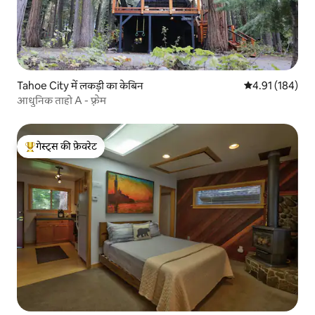
Tahoe City में लकड़ी का केबिन
औसत रेटिंग 5 में स
4.91 (184)
आधुनिक ताहो A - फ़्रेम
गेस्ट्स की फ़ेवरेट
गेस्ट्स का टॉप फ़ेवरेट