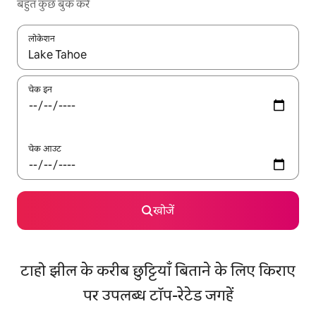
बहुत कुछ बुक करें
लोकेशन
नतीजों के उपलब्ध होने पर, अप और डाउन 'ऐरो की' का इस्तेमाल करके नेविगेट करें
चेक इन
चेक आउट
खोजें
टाहो झील के करीब छुट्टियाँ बिताने के लिए किराए
पर उपलब्ध टॉप-रेटेड जगहें