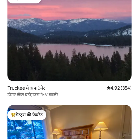
गेस्ट्स की फ़ेवरेट
Truckee में अपार्टमेंट
औसत रेटिंग 5 में स
4.92 (354)
डोनर लेक बर्डहाउस *EV चार्जर
गेस्ट्स की फ़ेवरेट
गेस्ट्स का टॉप फ़ेवरेट