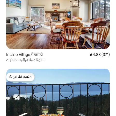
Incline Village में कॉन्डो
औसत रेटिंग 5 में स
4.88 (371)
टाहो का लज़ीज़ बेयर रिट्रीट
गेस्ट्स की फ़ेवरेट
गेस्ट्स की फ़ेवरेट