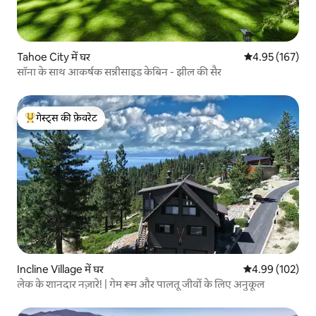
Tahoe City में घर
औसत रेटिंग 5 में स
4.95 (167)
सॉना के साथ आकर्षक सन्नीसाइड केबिन - झील की सैर
गेस्ट्स की फ़ेवरेट
गेस्ट्स का टॉप फ़ेवरेट
Incline Village में घर
औसत रेटिंग 5 में स
4.99 (102)
लेक के शानदार नज़ारे! | गेम रूम और पालतू जीवों के लिए अनुकूल