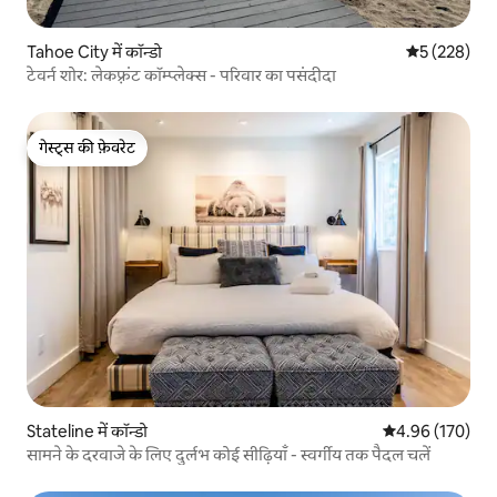
Tahoe City में कॉन्डो
औसत रेटिंग 5 मे
5 (228)
टेवर्न शोर: लेकफ़्रंट कॉम्प्लेक्स - परिवार का पसंदीदा
गेस्ट्स की फ़ेवरेट
गेस्ट्स की फ़ेवरेट
Stateline में कॉन्डो
औसत रेटिंग 5 में स
4.96 (170)
सामने के दरवाजे के लिए दुर्लभ कोई सीढ़ियाँ - स्वर्गीय तक पैदल चलें