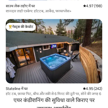
साउथ लेक तहोए में घर
औसत रेटिंग 5 में स
4.97 (198)
शानदार ताहो एस्केप: हॉटटब, आर्केड, फायरप्लेस+
गेस्ट्स की फ़ेवरेट
गेस्ट्स का टॉप फ़ेवरेट
Stateline में घर
औसत रेटिंग 5 में स
4.95 (242)
हॉट टब, फ़ायर पिट, बीच और स्की से 6 मिनट की दूरी पर, सोने की जगह 6
एयर कंडीशनिंग की सुविधा वाले किराए पर