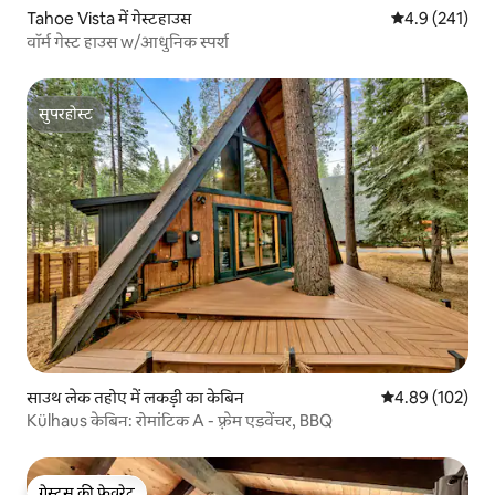
Tahoe Vista में गेस्टहाउस
औसत रेटिंग 5 में 
4.9 (241)
वॉर्म गेस्ट हाउस w/आधुनिक स्पर्श
सुपरहोस्ट
सुपरहोस्ट
साउथ लेक तहोए में लकड़ी का केबिन
औसत रेटिंग 5 में स
4.89 (102)
Külhaus केबिन: रोमांटिक A - फ़्रेम एडवेंचर, BBQ
गेस्ट्स की फ़ेवरेट