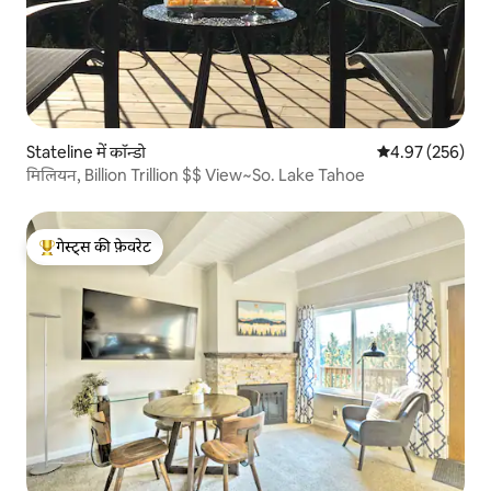
Stateline में कॉन्डो
औसत रेटिंग 5 में स
4.97 (256)
मिलियन, Billion Trillion $$ View~So. Lake Tahoe
गेस्ट्स की फ़ेवरेट
गेस्ट्स का टॉप फ़ेवरेट