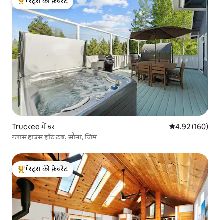
गेस्ट्स की फ़ेवरेट
गेस्ट्स का टॉप फ़ेवरेट
Truckee में घर
औसत रेटिंग 5 में स
4.92 (160)
ग्लास हाउस हॉट टब, सौना, जिम
गेस्ट्स की फ़ेवरेट
गेस्ट्स का टॉप फ़ेवरेट