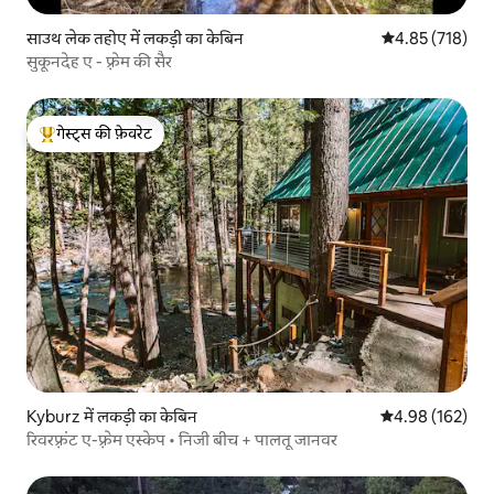
साउथ लेक तहोए में लकड़ी का केबिन
औसत रेटिंग 5 में स
4.85 (718)
सुकूनदेह ए - फ़्रेम की सैर
गेस्ट्स की फ़ेवरेट
गेस्ट्स का टॉप फ़ेवरेट
Kyburz में लकड़ी का केबिन
औसत रेटिंग 5 में स
4.98 (162)
रिवरफ़्रंट ए-फ़्रेम एस्केप • निजी बीच + पालतू जानवर