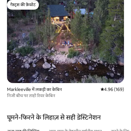
गेस्ट्स की फ़ेवरेट
गेस्ट्स की फ़ेवरेट
Markleeville में लकड़ी का केबिन
औसत रेटिंग 5 में स
4.96 (169)
निजी बीच पर ताहो रिवर केबिन
घूमने-फिरने के लिहाज़ से सही डेस्टिनेशन