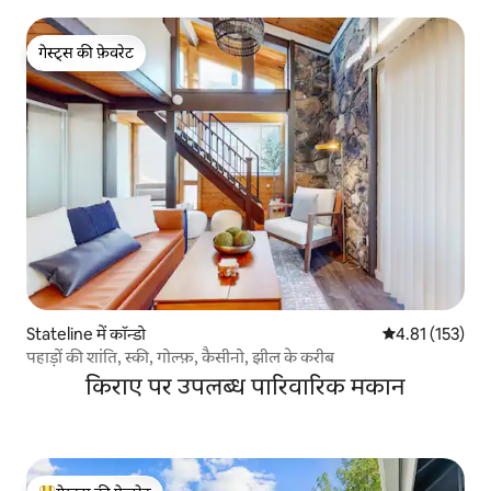
गेस्ट्स की फ़ेवरेट
गेस्ट्स की फ़ेवरेट
Stateline में कॉन्डो
औसत रेटिंग 5 में स
4.81 (153)
पहाड़ों की शांति, स्की, गोल्फ़, कैसीनो, झील के करीब
किराए पर उपलब्ध पारिवारिक मकान