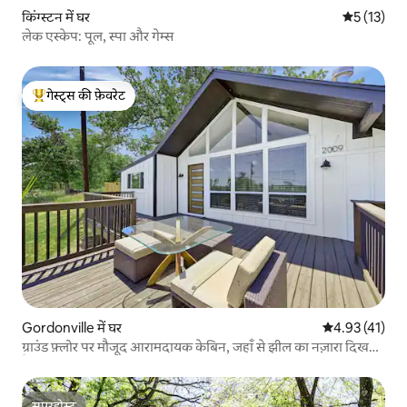
किंग्स्टन में घर
औसत रेटिंग 5 
5 (13)
लेक एस्केप: पूल, स्पा और गेम्स
गेस्ट्स की फ़ेवरेट
गेस्ट्स का टॉप फ़ेवरेट
Gordonville में घर
औसत रेटिंग 5 में 
4.93 (41)
ग्राउंड फ़्लोर पर मौजूद आरामदायक केबिन, जहाँ से झील का नज़ारा दिखता
है
सुपरहोस्ट