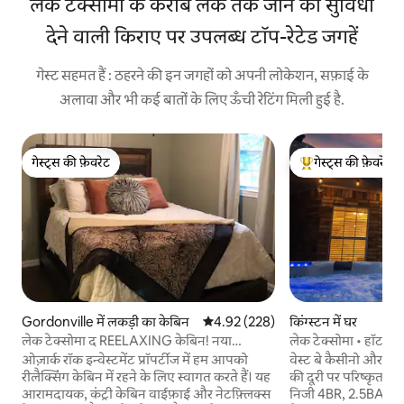
लेक टेक्सोमा के करीब लेक तक जाने की सुविधा
देने वाली किराए पर उपलब्ध टॉप-रेटेड जगहें
गेस्ट सहमत हैं : ठहरने की इन जगहों को अपनी लोकेशन, सफ़ाई के
अलावा और भी कई बातों के लिए ऊँची रेटिंग मिली हुई है.
गेस्ट्स की फ़ेवरेट
गेस्ट्स की फ़ेवरेट
गेस्ट्स की फ़ेवरेट
गेस्ट्स का टॉप फ़ेवरेट
Gordonville में लकड़ी का केबिन
औसत रेटिंग 5 में से 4.92, 228 समीक्षाएँ
4.92 (228)
किंग्स्टन में घर
लेक टेक्सोमा द REELAXING केबिन! नया
लेक टेक्सोमा • हॉट टब 
नवीनीकरण!
सोने की जगह
ओज़ार्क रॉक इन्वेस्टमेंट प्रॉपर्टीज में हम आपको
वेस्ट बे कैसीनो और लेक
रीलैक्सिंग केबिन में रहने के लिए स्वागत करते हैं। यह
की दूरी पर परिष्कृत लक
आरामदायक, कंट्री केबिन वाईफ़ाई और नेटफ़्लिक्स
निजी 4BR, 2.5BA रिट्री