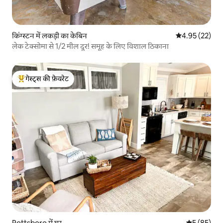
किंग्स्टन में लकड़ी का केबिन
औसत रेटिंग 5 में 
4.95 (22)
लेक टेक्सोमा से 1/2 मील दूर! समूह के लिए विशाल ठिकाना
गेस्ट्स की फ़ेवरेट
गेस्ट्स का टॉप फ़ेवरेट
Pottsboro में घर
औसत रेटिंग 5 
5 (85)