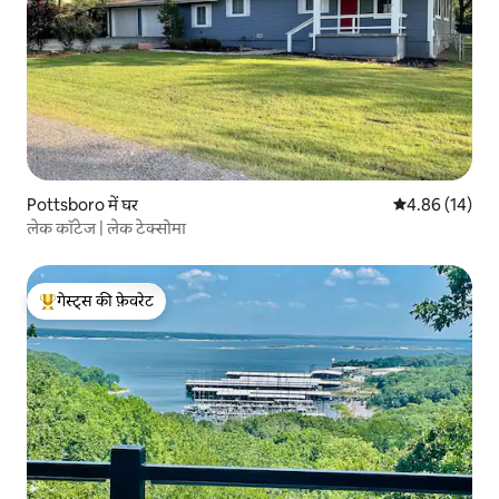
Pottsboro में घर
औसत रेटिंग 5 में 
4.86 (14)
लेक कॉटेज | लेक टेक्सोमा
गेस्ट्स की फ़ेवरेट
गेस्ट्स का टॉप फ़ेवरेट