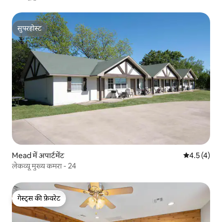
सुपरहोस्ट
सुपरहोस्ट
Mead में अपार्टमेंट
औसत रेटिंग 5 म
4.5 (4)
लेकव्यू मुख्य कमरा - 24
गेस्ट्स की फ़ेवरेट
गेस्ट्स की फ़ेवरेट