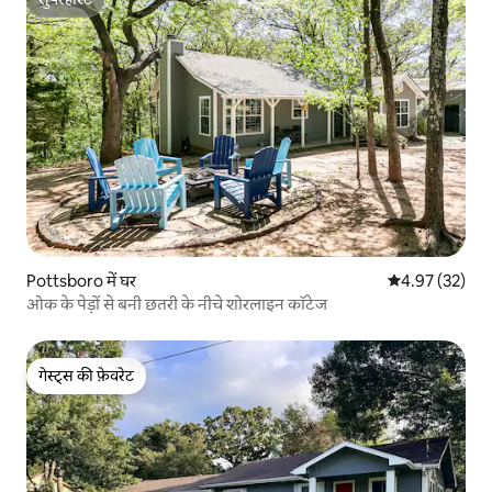
सुपरहोस्ट
Pottsboro में घर
औसत रेटिंग 5 में 
4.97 (32)
ओक के पेड़ों से बनी छतरी के नीचे शोरलाइन कॉटेज
गेस्ट्स की फ़ेवरेट
गेस्ट्स की फ़ेवरेट