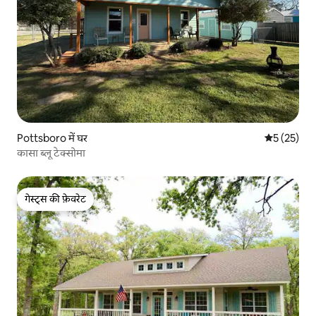
Pottsboro में घर
औसत रेटिंग 5 
5 (25)
कासा ब्लू टेक्सोमा
गेस्ट्स की फ़ेवरेट
गेस्ट्स की फ़ेवरेट