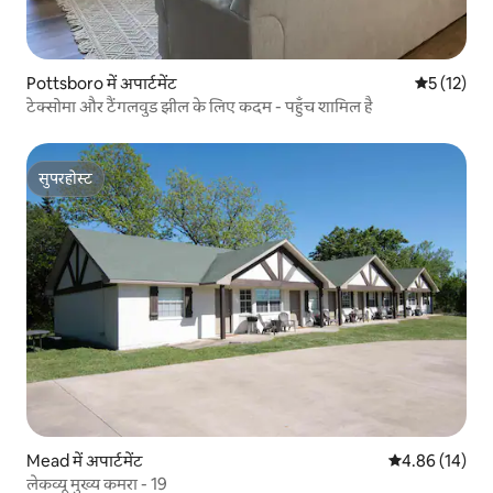
Pottsboro में अपार्टमेंट
औसत रेटिंग 5 
5 (12)
टेक्सोमा और टैंगलवुड झील के लिए कदम - पहुँच शामिल है
सुपरहोस्ट
सुपरहोस्ट
Mead में अपार्टमेंट
औसत रेटिंग 5 में 
4.86 (14)
लेकव्यू मुख्य कमरा - 19