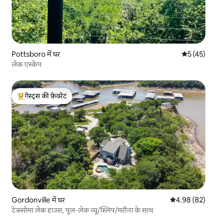
Pottsboro में घर
औसत रेटिंग 5 
5 (45)
लेक एस्केप
गेस्ट्स की फ़ेवरेट
गेस्ट्स का टॉप फ़ेवरेट
Gordonville में घर
औसत रेटिंग 5 में 
4.98 (82)
टेक्सोमा लेक हाउस, पूल-लेक व्यू/स्लिप/मरीना के साथ