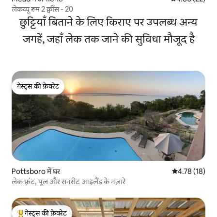
लेकव्यू रूम 2 क्वींस - 20
छुट्टियाँ बिताने के लिए किराए पर उपलब्ध अन्य
जगहें, जहाँ लेक तक जाने की सुविधा मौजूद है
गेस्ट्स की फ़ेवरेट
गेस्ट्स की फ़ेवरेट
Pottsboro में घर
औसत रेटिंग 5 में 
4.78 (18)
लेक फ़्रंट, पूल और सनसेट आइलैंड के नज़ारे
गेस्ट्स की फ़ेवरेट