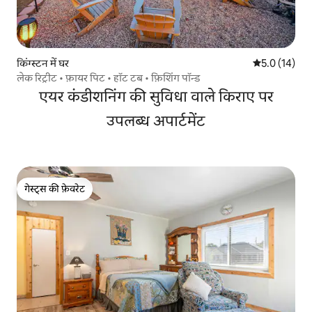
किंग्स्टन में घर
औसत रेटिंग 5 मे
5.0 (14)
लेक रिट्रीट • फ़ायर पिट • हॉट टब • फ़िशिंग पॉन्ड
एयर कंडीशनिंग की सुविधा वाले किराए पर
उपलब्ध अपार्टमेंट
गेस्ट्स की फ़ेवरेट
गेस्ट्स की फ़ेवरेट