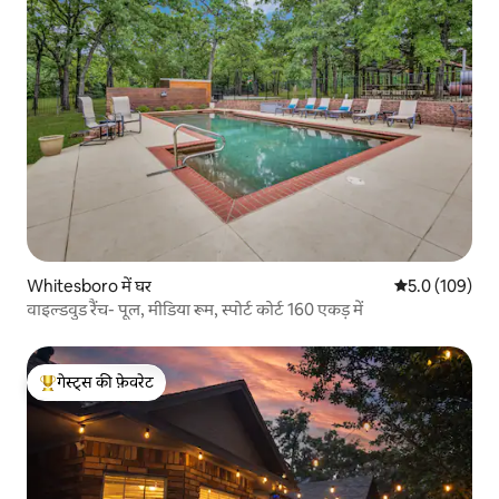
Whitesboro में घर
औसत रेटिंग 5 में 
5.0 (109)
वाइल्डवुड रैंच- पूल, मीडिया रूम, स्पोर्ट कोर्ट 160 एकड़ में
गेस्ट्स की फ़ेवरेट
गेस्ट्स का टॉप फ़ेवरेट