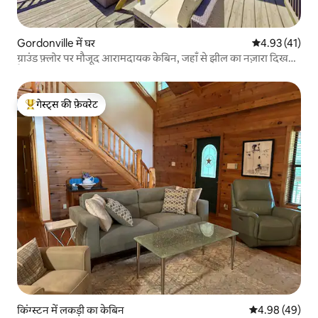
Gordonville में घर
औसत रेटिंग 5 में 
4.93 (41)
ग्राउंड फ़्लोर पर मौजूद आरामदायक केबिन, जहाँ से झील का नज़ारा दिखता
है
गेस्ट्स की फ़ेवरेट
गेस्ट्स का टॉप फ़ेवरेट
किंग्स्टन में लकड़ी का केबिन
औसत रेटिंग 5 में 
4.98 (49)