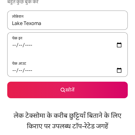
बहुत कुछ बुक करें
लोकेशन
नतीजों के उपलब्ध होने पर, अप और डाउन 'ऐरो की' का इस्तेमाल करके नेविगेट करें
चेक इन
चेक आउट
खोजें
लेक टेक्सोमा के करीब छुट्टियाँ बिताने के लिए
किराए पर उपलब्ध टॉप-रेटेड जगहें