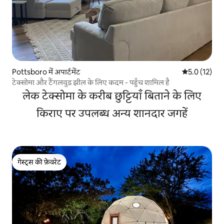
Pottsboro में अपार्टमेंट
औसत रेटिंग 5 मे
5.0 (12)
टेक्सोमा और टैंगलवुड झील के लिए कदम - पहुँच शामिल है
लेक टेक्सोमा के करीब छुट्टियाँ बिताने के लिए
किराए पर उपलब्ध अन्य शानदार जगहें
गेस्ट्स की फ़ेवरेट
गेस्ट्स की फ़ेवरेट