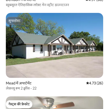
खूबसूरत ऐतिहासिक लॉफ़्ट मेन स्ट्रीट डाउनटाउन
सुपरहोस्ट
सुपरहोस्ट
Mead में अपार्टमेंट
औसत रेटिंग 5 में 
4.73 (26)
लेकव्यू रूम 2 क्वींस - 22
गेस्ट्स की फ़ेवरेट
गेस्ट्स की फ़ेवरेट