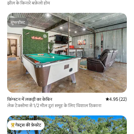
झील के किनारे बफ़ेलो होम
सुपरहोस्ट
सुपरहोस्ट
किंग्स्टन में लकड़ी का केबिन
औसत रेटिंग 5 में 
4.95 (22)
लेक टेक्सोमा से 1/2 मील दूर! समूह के लिए विशाल ठिकाना
गेस्ट्स की फ़ेवरेट
गेस्ट्स का टॉप फ़ेवरेट