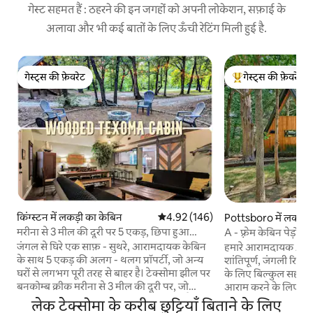
गेस्ट सहमत हैं : ठहरने की इन जगहों को अपनी लोकेशन, सफ़ाई के
अलावा और भी कई बातों के लिए ऊँची रेटिंग मिली हुई है.
गेस्ट्स की फ़ेवरेट
गेस्ट्स की फ़ेवरेट
गेस्ट्स की फ़ेवरेट
गेस्ट्स का टॉप फ़ेवरेट
किंग्स्टन में लकड़ी का केबिन
औसत रेटिंग 5 में से 4.92, 146 समीक्षाएँ
4.92 (146)
Pottsboro में लकड़ी 
मरीना से 3 मील की दूरी पर 5 एकड़, छिपा हुआ
A - फ़्रेम केबिन पेड़ों म
केबिन!
जंगल से घिरे एक साफ़ - सुथरे, आरामदायक केबिन
हमारे आरामदायक A - फ़्
के साथ 5 एकड़ की अलग - थलग प्रॉपर्टी, जो अन्य
शांतिपूर्ण, जंगली रिट्र
घरों से लगभग पूरी तरह से बाहर है। टेक्सोमा झील पर
के लिए बिल्कुल सही है
बनकोम्ब क्रीक मरीना से 3 मील की दूरी पर, जो
आराम करने के लिए डिज़
वॉल्यूम के हिसाब से राज्य की सबसे बड़ी झील है और
मौजूद रॉकिंग कुर्सियों
लेक टेक्सोमा के करीब छुट्टियाँ बिताने के लिए
स्ट्रिपर फ़िशिंग के लिए एक शीर्ष स्थान है। झील के