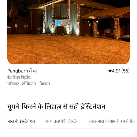
Pangburn में घर
औसत रेटिंग 5 में 
4.91 (56)
रेड रिवर रिट्रीट
परिवार
·
लोकेशन
·
किचन
घूमने-फिरने के लिहाज़ से सही डेस्टिनेशन
पास के डेस्टिनेशन
अन्य तरह की लिस्टिंग
आस-पास के बेहतरीन दर्शनीय स