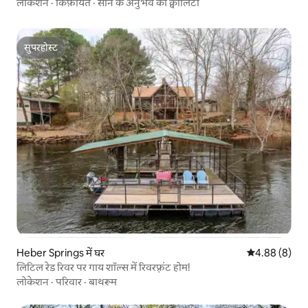
लोकेशन
·
किफ़ायत
·
सोने के अनुभव की क्वॉलिटी
सुपरहोस्ट
सुपरहोस्ट
Heber Springs में घर
औसत रेटिंग 5 में
4.88 (8)
लिटिल रेड रिवर पर गाय शॉल्स में रिवरफ़्रंट होम!
लोकेशन
·
परिवार
·
बाथरूम