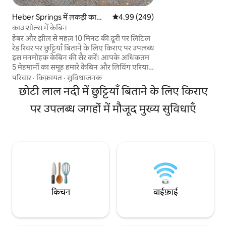
तत्काल बोट एक्सेस प्रदान करता है
●बोट ●वेड आस - पास के शॉल खूबस
Heber Springs में लकड़ी का
औसत रेटिंग 5 में से 4.99, 249 समीक्षाएँ
4.99 (249)
●सैर करें आग के पास या गर्म पानी के टब में डेक पर
केबिन
काउ शोल्स में केबिन
●आराम करें 58" स्मार्
हेबर और झील से महज़ 10 मिनट की दूरी पर लिटिल
●स्ट्रीम करें एंगलर्स, जोड़ों और परिवारों के लिए
रेड रिवर पर छुट्टियाँ बिताने के लिए किराए पर उपलब्ध
आदर्श
इस मनमोहक केबिन की सैर करें। आपके अधिकतम
5 मेहमानों का समूह हमारे केबिन और लिविंग एरिया,
पूरी तरह से सुसज्जित किचन और डबल डेक को पसंद
परिवार
·
किफ़ायत
·
सुविधाजनक
करेगा। हमारा मछली पकड़ने का डेक आपका उपयोग
छोटी लाल नदी में छुट्टियाँ बिताने के लिए किराए
करने के लिए है। एक हल्की जैकेट लें क्योंकि यह शाम
को अच्छी तरह से काम कर सकती है। हम नदी के
पर उपलब्ध जगहों में मौजूद मुख्य सुविधाएँ
सामने वाले केबिन के पीछे एक कवर किया गया
आँगन भी प्रदान करते हैं जिसमें एक चारकोल ग्रिल
और गैस फ़ायर पिट होता है। इसे अपने बाहर निकलने
के लिए करें। ड्राई काउंटी। पालतू जानवर रखने की
इजाज़त नहीं है।
किचन
वाईफ़ाई