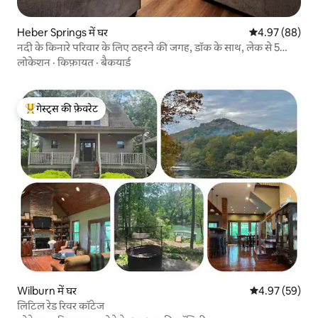
Heber Springs में घर
औसत रेटिंग 5 में 
4.97 (88)
नदी के किनारे परिवार के लिए ठहरने की जगह, डॉक के साथ, लेक से 5
मिनट की दूरी पर
लोकेशन
·
किफ़ायत
·
बैकयार्ड
गेस्ट्स की फ़ेवरेट
गेस्ट्स का टॉप फ़ेवरेट
Wilburn में घर
औसत रेटिंग 5 में 
4.97 (59)
लिटिल रेड रिवर कॉटेज