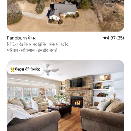
Pangburn में घर
औसत रेटिंग 5 में 
4.97 (35)
लिटिल रेड रिवर पर ड्रिपिंग स्प्रिंग्स रिट्रीट
परिवार
·
लोकेशन
·
इनडोर जगहें
गेस्ट्स की फ़ेवरेट
गेस्ट्स का टॉप फ़ेवरेट