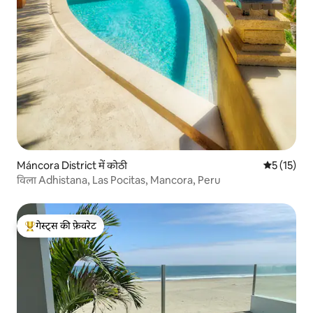
Máncora District में कोठी
औसत रेटिंग 5 
5 (15)
विला Adhistana, Las Pocitas, Mancora, Peru
गेस्ट्स की फ़ेवरेट
गेस्ट्स का टॉप फ़ेवरेट