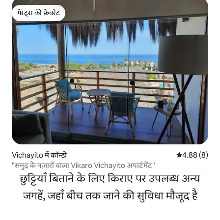
गेस्ट्स की फ़ेवरेट
गेस्ट्स की फ़ेवरेट
Vichayito में कॉन्डो
औसत रेटिंग 5 में
4.88 (8)
"समुद्र के नज़ारों वाला Vikaro Vichayito अपार्टमेंट"
छुट्टियाँ बिताने के लिए किराए पर उपलब्ध अन्य
जगहें, जहाँ बीच तक जाने की सुविधा मौजूद है