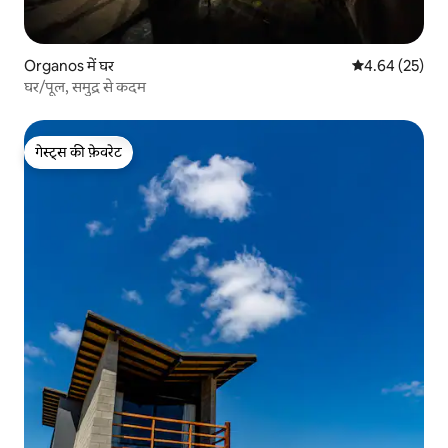
Organos में घर
औसत रेटिंग 5 में 
4.64 (25)
घर/पूल, समुद्र से कदम
गेस्ट्स की फ़ेवरेट
गेस्ट्स की फ़ेवरेट