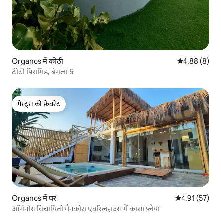
Organos में कोठी
औसत रेटिंग 5 में
4.88 (8)
टीटी पिरामिड, बंगला 5
गेस्ट्स की फ़ेवरेट
गेस्ट्स की फ़ेवरेट
Organos में घर
औसत रेटिंग 5 में 
4.91 (57)
ऑर्गनोस विचायितो मैनकोरा एवरिलहाउस में कासा प्लेया