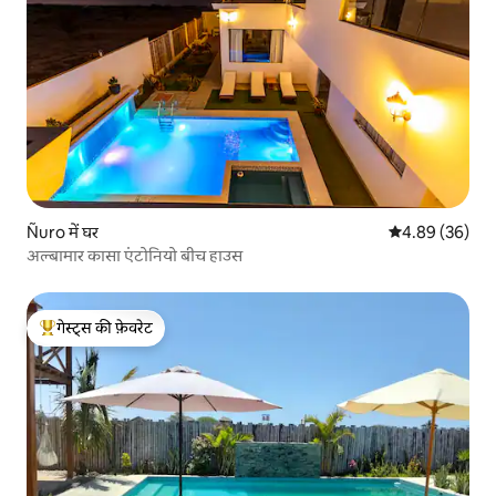
Ñuro में घर
औसत रेटिंग 5 में 
4.89 (36)
अल्बामार कासा एंटोनियो बीच हाउस
गेस्ट्स की फ़ेवरेट
गेस्ट्स का टॉप फ़ेवरेट