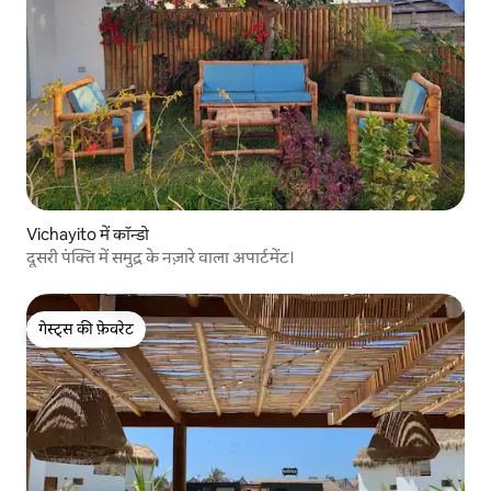
Vichayito में कॉन्डो
दूसरी पंक्ति में समुद्र के नज़ारे वाला अपार्टमेंट।
गेस्ट्स की फ़ेवरेट
गेस्ट्स की फ़ेवरेट