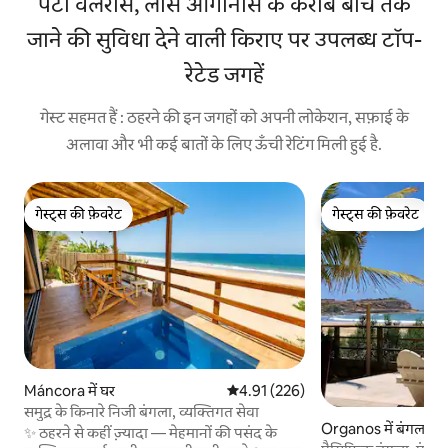
पंटा वेलेरोस, लॉस ऑर्गानोस के करीब बीच तक
जाने की सुविधा देने वाली किराए पर उपलब्ध टॉप-
रेटेड जगहें
गेस्ट सहमत हैं : ठहरने की इन जगहों को अपनी लोकेशन, सफ़ाई के
अलावा और भी कई बातों के लिए ऊँची रेटिंग मिली हुई है.
गेस्ट्स की फ़ेवरेट
गेस्ट्स की फ़ेवरेट
गेस्ट्स की फ़ेवरेट
गेस्ट्स की फ़ेवरेट
Máncora में घर
औसत रेटिंग 5 में से 4.91, 226 समीक्षाएँ
4.91 (226)
समुद्र के किनारे निजी बंगला, व्यक्तिगत सेवा
Organos में बंगला
✨ ठहरने से कहीं ज़्यादा — मेहमानों की पसंद के