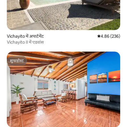
Vichayito में अपार्टमेंट
औसत रेटिंग 5 में स
4.86 (236)
Vichayito II में एडवांस
सुपरहोस्ट
सुपरहोस्ट