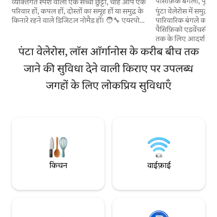
पैसिफ़िक बंगला, पुंटा व
व्यक्तिगत स्पर्श वाली एक सच्ची छुट्टी, चाहे आप एक
पुंटा वेलेरोस में समुद्
परिवार हों, कपल हों, दोस्तों का समूह हों या समुद्र के
पारिवारिक बंगले का मज़ा 
किनारे रहने वाले डिजिटल नोमैड हों। 🧑‍🔧 एयरपोर्ट
पैसिफ़िको एडवेंचर्स के अंदर म
से जुड़ी मदद, स्थानीय सुझाव, तेज़ सहायता — और
तक के लिए आदर्श है। 
जब चाहें पूरी निजता 🌴 विचायितो में समुद्र तट पर
एक पूरा बाथरूम और लिव
बना बंगला, मैनकोरा से 15 मिनट की दूरी पर 🌅 समुद्र
पंटा वेलेरोस, लॉस ऑर्गानोस के करीब बीच तक
रूम, ग्रिल, हरे-भरे इ
और सूर्यास्त के नज़ारे, रेत से कुछ ही कदम दूर 🏊
जाने की सुविधा देने वाली किराए पर उपलब्ध
यहाँ से सीधे बीच तक पहुँचा जा
निजी पूल | ❄️ एयर कंडीशनर | 💻 तेज़ Starlink
वाला एक पूरी तरह सु
वाई-फ़ाई 🛏️ 5 लोगों के सोने की जगह | गर्म पानी |
जगहों के लिए लोकप्रिय सुविधाएँ
है। इसके अलावा, आप 
वॉशर | 📺 DirecTV
म्यूज़ियो मारिनो की छतों
का मज़ा ले सकते हैं।
किचन
वाईफ़ाई