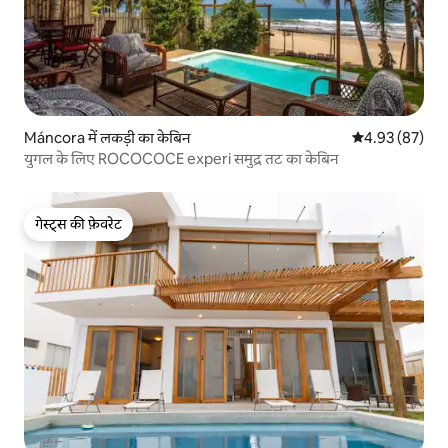
Máncora में लकड़ी का केबिन
औसत रेटिंग 5 में 
4.93 (87)
युगल के लिए ROCOCOCE experi समुद्र तट का केबिन
गेस्ट्स की फ़ेवरेट
गेस्ट्स की फ़ेवरेट