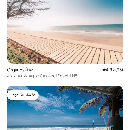
Organos में घर
औसत रेटिंग 5 में 
4.92 (25)
बीचसाइड पैराडाइज़: Casa del Enact LN5
गेस्ट्स की फ़ेवरेट
गेस्ट्स की फ़ेवरेट