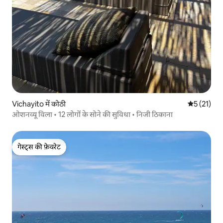
Vichayito में कोठी
औसत रेटिंग 5 
5 (21)
ओशनव्यू विला • 12 लोगों के सोने की सुविधा • निजी ठिकाना
गेस्ट्स की फ़ेवरेट
गेस्ट्स की फ़ेवरेट