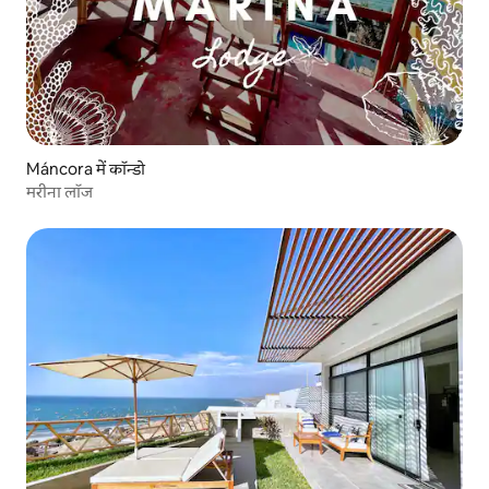
Máncora में कॉन्डो
मरीना लॉज