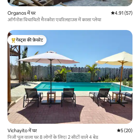
Organos में घर
औसत रेटिंग 5 में 
4.91 (57)
ऑर्गनोस विचायितो मैनकोरा एवरिलहाउस में कासा प्लेया
गेस्ट्स की फ़ेवरेट
गेस्ट्स का टॉप फ़ेवरेट
Vichayito में घर
औसत रेटिंग 5 
5 (20)
निजी पूल वाला घर 8 लोगों के लिए। 2 सीटों वाले 4 बेड