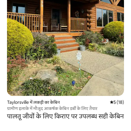
Taylorsville में लकड़ी का केबिन
औसत रेटिंग 5 
5 (18)
ग्रामीण इलाके में मौजूद आकर्षक केबिन डर्बी के लिए तैयार
पालतू जीवों के लिए किराए पर उपलब्ध सही केबिन