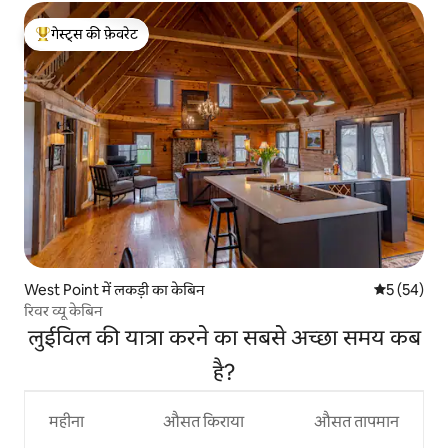
गेस्ट्स की फ़ेवरेट
गेस्ट्स का टॉप फ़ेवरेट
West Point में लकड़ी का केबिन
औसत रेटिंग 5 
5 (54)
रिवर व्यू केबिन
लुईविल की यात्रा करने का सबसे अच्छा समय कब
है?
महीना
औसत किराया
औसत तापमान