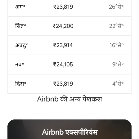
अग॰
₹23,819
26°से॰
सित॰
₹24,200
22°से॰
अक्टू॰
₹23,914
16°से॰
नव॰
₹24,105
9°से॰
दिस॰
₹23,819
4°से॰
Airbnb की अन्य पेशकश
Airbnb एक्सपीरियंस