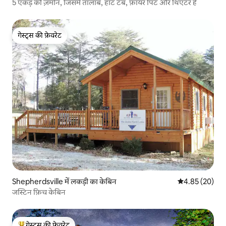
5 एकड़ की ज़मीन, जिसमें तालाब, हॉट टब, फ़ायर पिट और थिएटर है
गेस्ट्स की फ़ेवरेट
गेस्ट्स की फ़ेवरेट
Shepherdsville में लकड़ी का केबिन
औसत रेटिंग 5 में 
4.85 (20)
जस्टिन फ़िच केबिन
गेस्ट्स की फ़ेवरेट