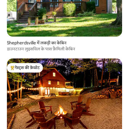
Shepherdsville में लकड़ी का केबिन
डाउनटाउन लुइसविल के पास फ़ैमिली केबिन
गेस्ट्स की फ़ेवरेट
गेस्ट्स का टॉप फ़ेवरेट