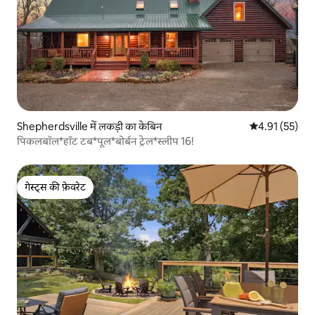
Shepherdsville में लकड़ी का केबिन
औसत रेटिंग 5 में 
4.91 (55)
पिकलबॉल*हॉट टब*पूल*बोर्बन ट्रेल*स्लीप 16!
गेस्ट्स की फ़ेवरेट
गेस्ट्स की फ़ेवरेट