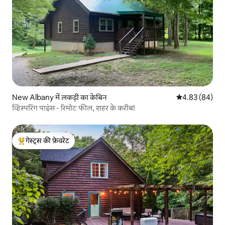
New Albany में लकड़ी का केबिन
औसत रेटिंग 5 में 
4.83 (84)
व्हिस्परिंग पाइंस - रिमोट फील, शहर के करीब!
गेस्ट्स की फ़ेवरेट
गेस्ट्स का टॉप फ़ेवरेट