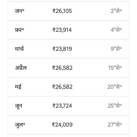
जन॰
₹26,105
2°से॰
फ़र॰
₹23,914
4°से॰
मार्च
₹23,819
9°से॰
अप्रैल
₹26,582
15°से॰
मई
₹26,582
20°से॰
जून
₹23,724
25°से॰
जुल॰
₹24,009
27°से॰