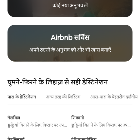
कोई नया अनुभव लें
Airbnb सर्विस
अपने ठहरने के अनुभव को और भी खास बनाएँ
घूमने-फिरने के लिहाज़ से सही डेस्टिनेशन
पास के डेस्टिनेशन
अन्य तरह की लिस्टिंग
आस-पास के बेहतरीन दर्शनीय स
नैशविल
शिकागो
छुट्टियाँ बिताने के लिए किराए पर उपलब्ध जगहें
छुट्टियाँ बिताने के लिए किराए पर उपलब्ध जगहें
गैटलिनबर्ग
इंडियानापोलिस