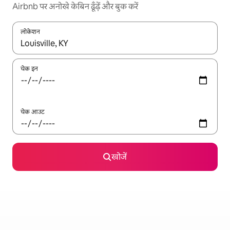
Airbnb पर अनोखे केबिन ढूँढ़ें और बुक करें
लोकेशन
नतीजों के उपलब्ध होने पर, अप और डाउन 'ऐरो की' का इस्तेमाल करके नेविगेट करें
चेक इन
चेक आउट
खोजें