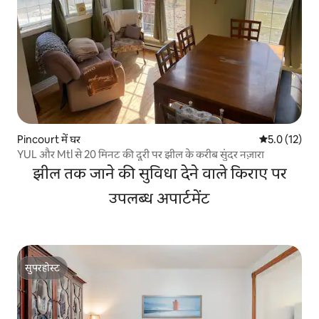
Pincourt में घर
औसत रेटिंग 5 मे
5.0 (12)
YUL और Mtl से 20 मिनट की दूरी पर झील के करीब सुंदर नज़ारा
झील तक जाने की सुविधा देने वाले किराए पर
उपलब्ध अपार्टमेंट
सुपरहोस्ट
सुपरहोस्ट