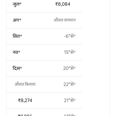
जुल॰
₹8,084
अग॰
औसत तापमान
सित॰
-6°से॰
नव॰
15°से॰
दिस॰
20°से॰
22°से॰
औसत किराया
₹8,274
21°से॰