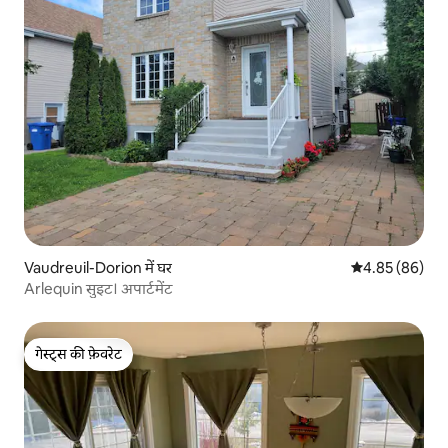
Vaudreuil-Dorion में घर
औसत रेटिंग 5 में 
4.85 (86)
Arlequin सुइट। अपार्टमेंट
गेस्ट्स की फ़ेवरेट
गेस्ट्स की फ़ेवरेट