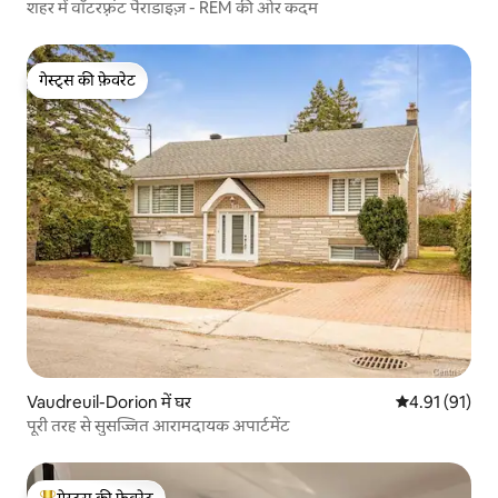
शहर में वॉटरफ़्रंट पैराडाइज़ - REM की ओर कदम
गेस्ट्स की फ़ेवरेट
गेस्ट्स की फ़ेवरेट
Vaudreuil-Dorion में घर
औसत रेटिंग 5 में 
4.91 (91)
पूरी तरह से सुसज्जित आरामदायक अपार्टमेंट
गेस्ट्स की फ़ेवरेट