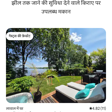
झील तक जाने की सुविधा देने वाले किराए पर
उपलब्ध मकान
गेस्ट्स की फ़ेवरेट
गेस्ट्स की फ़ेवरेट
लावाल में घर
औसत रेटिंग 5 में
4.82 (11)