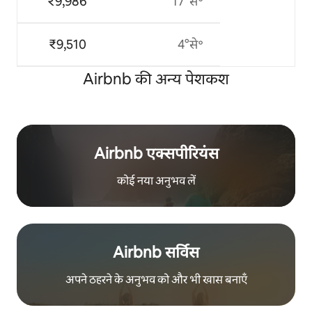
₹9,986
17°से॰
₹9,510
4°से॰
Airbnb की अन्य पेशकश
Airbnb एक्सपीरियंस
कोई नया अनुभव लें
Airbnb सर्विस
अपने ठहरने के अनुभव को और भी खास बनाएँ