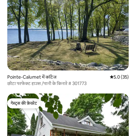
Pointe-Calumet में कॉटेज
औसत रेटिंग 5 मे
5.0 (35)
छोटा परफेक्ट हाउस /पानी के किनारे # 301773
गेस्ट्स की फ़ेवरेट
गेस्ट्स की फ़ेवरेट