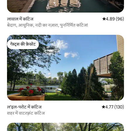
लावाल में कॉटेज
औसत रेटिंग 5 में 
4.89 (96)
बेदाग, आधुनिक, नदी का नज़ारा, पुनर्निर्मित कॉटेज!
गेस्ट्स की फ़ेवरेट
गेस्ट्स की फ़ेवरेट
ल'इल-परोट में कॉटेज
औसत रेटिंग 5 में स
4.77 (130)
शहर में वाटरफ़्रंट कॉटेज