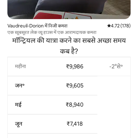
Vaudreuil-Dorion में निजी कमरा
औसत रेटिंग 5 में स
4.72 (178)
एक खूबसूरत लेक व्यू हाउस में एक आरामदायक कमरा
मॉन्ट्रियल की यात्रा करने का सबसे अच्छा समय
कब है?
₹9,986
-2°से॰
महीना
जन॰
₹9,605
मई
₹8,940
जून
₹7,418