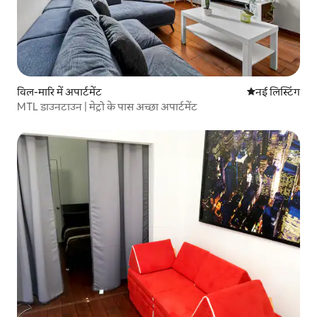
विल-मारि में अपार्टमेंट
ठहरने की नई जग
नई लिस्टिंग
MTL डाउनटाउन | मेट्रो के पास अच्छा अपार्टमेंट