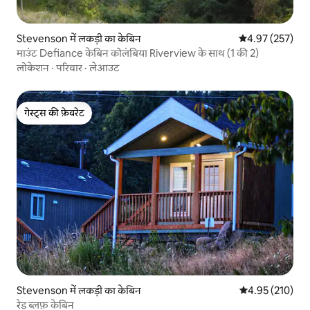
Stevenson में लकड़ी का केबिन
औसत रेटिंग 5 में स
4.97 (257)
माउंट Defiance केबिन कोलंबिया Riverview के साथ (1 की 2)
लोकेशन
·
परिवार
·
लेआउट
गेस्ट्स की फ़ेवरेट
गेस्ट्स की फ़ेवरेट
Stevenson में लकड़ी का केबिन
औसत रेटिंग 5 में स
4.95 (210)
रेड ब्लफ़ केबिन