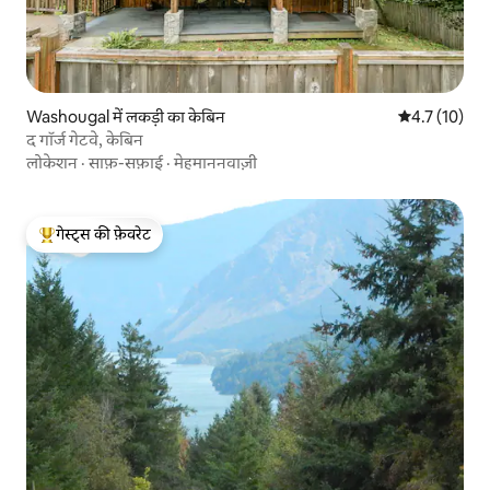
Washougal में लकड़ी का केबिन
औसत रेटिंग 5 मे
4.7 (10)
द गॉर्ज गेटवे, केबिन
लोकेशन
·
साफ़-सफ़ाई
·
मेहमाननवाज़ी
गेस्ट्स की फ़ेवरेट
गेस्ट्स का टॉप फ़ेवरेट