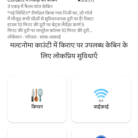
आपके लिए सब्र से काम 
3 एकड़ में फैला शांत केबिन
जगह है। आउटडोर शावर म
*नई लिस्टिंग* रीमॉडल किया गया निजी घर, जो गॉर्ज
से बने हॉट टब में डुबकी
में मौजूद सभी चीज़ों से सुविधाजनक दूरी पर है! विस्टा
में आराम फ़रमाएँ। एक अनोखी ठहरने की जगह, जो
हाउस 10 मिनट की दूरी पर बेट्स लैवेंडर फ़ार्म 5
पोर्टलैंड की भावना को द
मिनट की दूरी पर लातूरेल फ़ॉल्स 10 मिनट की दूरी
पर मल्टनोमा फ़ॉल्स 15 मिनट की दूरी पर हाइकिंग
लोकेशन
·
परिवार
·
साफ़-सफ़ाई
ट्रेल्स 5 मिनट की दूरी पर इसे गॉर्ज में बाइकिंग और
मल्टनोमा काउंटी में किराए पर उपलब्ध केबिन के
हाइकिंग के शुरुआती बिंदु के रूप में इस्तेमाल करें या
फिर बस हमारी 3+ एकड़ की जगह में मौजूद नाले,
लिए लोकप्रिय सुविधाएँ
तालाब, योग यर्ट, गेम रूम, फ़ायरपिट और मौज-मस्ती
व खेलों के लिए विशाल आँगन में समय बिताएँ।
केबिन में लकड़ी की छत और फ़र्श, लकड़ी जलाने
वाला स्टोव और पेंडलटन की शैली के साथ
आरामदायक माहौल है।
किचन
वाईफ़ाई