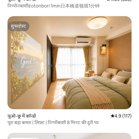
निप्पोनबाशीέotonbori 1min日本橋道顿堀1分钟
सुपरहोस्ट
सुपरहोस्ट
चुओ-कू में कॉन्डो
औसत रेटिंग 5 में
4.9 (117)
पूरा बड़ा कमरा | लिफ़्ट | निप्पोंबाशी 8 मिनट की दूरी पर