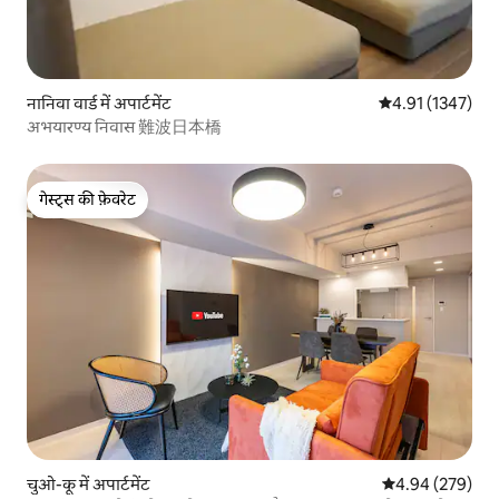
नानिवा वार्ड में अपार्टमेंट
औसत रेटिंग 5 में से
4.91 (1347)
अभयारण्य निवास 難波日本橋
गेस्ट्स की फ़ेवरेट
गेस्ट्स की फ़ेवरेट
चुओ-कू में अपार्टमेंट
औसत रेटिंग 5 में स
4.94 (279)