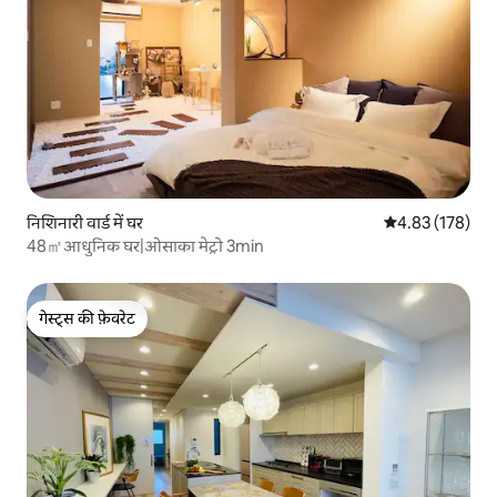
निशिनारी वार्ड में घर
औसत रेटिंग 5 में स
4.83 (178)
48㎡आधुनिक घर|ओसाका मेट्रो 3min
गेस्ट्स की फ़ेवरेट
गेस्ट्स की फ़ेवरेट