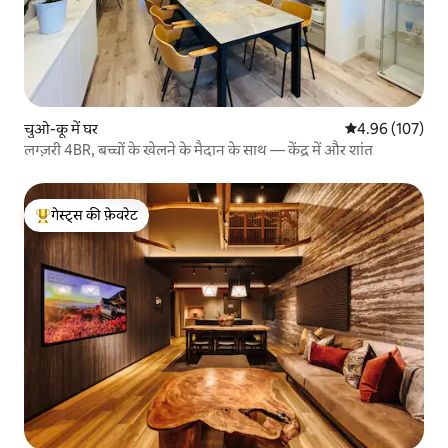
चुओ-कू में घर
औसत रेटिंग 5 में स
4.96 (107)
लग्ज़री 4BR, बच्चों के खेलने के मैदान के साथ — केंद्र में और शांत
गेस्ट्स की फ़ेवरेट
गेस्ट्स का टॉप फ़ेवरेट