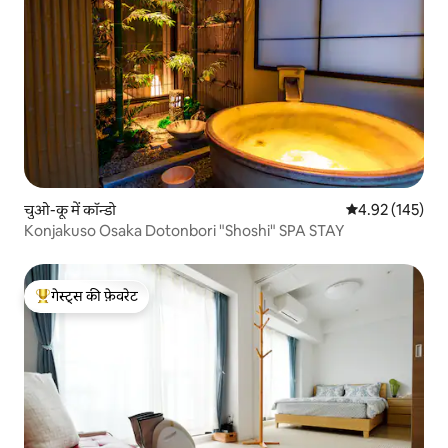
चुओ-कू में कॉन्डो
औसत रेटिंग 5 में स
4.92 (145)
Konjakuso Osaka Dotonbori "Shoshi" SPA STAY
गेस्ट्स की फ़ेवरेट
गेस्ट्स का टॉप फ़ेवरेट