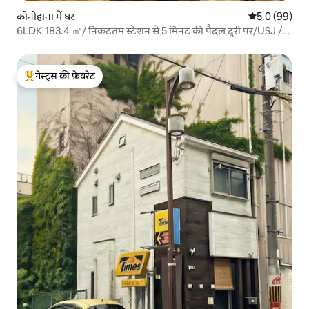
कोनोहाना में घर
औसत रेटिंग 5 में
5.0 (99)
6LDK 183.4 ㎡/ निकटतम स्टेशन से 5 मिनट की पैदल दूरी पर/USJ /"
En "तक 15 मिनट की ट्रेन की सवारी
गेस्ट्स की फ़ेवरेट
गेस्ट्स का टॉप फ़ेवरेट