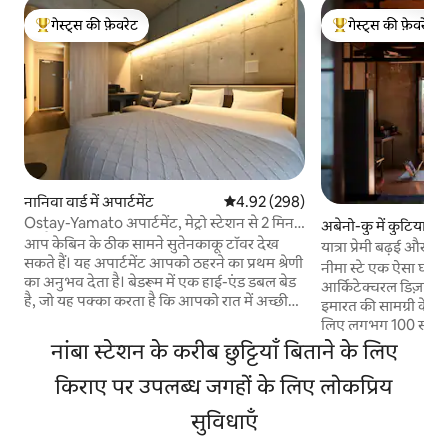
गेस्ट्स की फ़ेवरेट
गेस्ट्स की फ़ेवरेट
गेस्ट्स का टॉप फ़ेवरेट
गेस्ट्स का टॉप फ़ेवरेट
नानिवा वार्ड में अपार्टमेंट
औसत रेटिंग 5 में से 4.92, 298 समीक्षाएँ
4.92 (298)
Ostay-Yamato अपार्टमेंट, मेट्रो स्टेशन से 2 मिनट
अबेनो-कु में कुटिया
की पैदल दूरी पर! नांबा/शिंसाइबाशी/दोतोनबोरी/
आप केबिन के ठीक सामने सुतेनकाकू टॉवर देख
यात्रा प्रेमी बढ़ई और डि
कुरुमोन मार्केट/टेन्नोजी/त्सुतेन के पास।
सकते हैं। यह अपार्टमेंट आपको ठहरने का प्रथम श्रेणी
घर
नीमा स्टे एक ऐसा घर है
का अनुभव देता है। बेडरूम में एक हाई-एंड डबल बेड
आर्किटेक्चरल डिज़ाइनर 
है, जो यह पक्का करता है कि आपको रात में अच्छी
इमारत की सामग्री के आ
नींद आए। [कमरा] 1 डबल बेड (1.4 मी x 2 मी)।
लिए लगभग 100 साल प
लिविंग रूम को सोफ़े और फ़्लैट स्क्रीन टीवी के साथ
किया था। आप मूल लकड़ी, दरवाज़े वगैरह को
नांबा स्टेशन के करीब छुट्टियाँ बिताने के लिए
आधुनिक ढंग से सजाया गया है, जिससे यह आराम
पॉलिश करके उनका दोबा
करने के लिए एक बेहतरीन जगह बन जाता है।
किराए पर उपलब्ध जगहों के लिए लोकप्रिय
हम कुदरती निर्माण सामग
बाथरूम में 24 घंटे गर्म पानी, टॉयलेट का सामान और
प्रतिबद्ध हैं। सुबह, दिन और रात में धूप और छाया,
हेयरड्रायर की सुविधा है, ताकि आप घूमने-फिरने के
सुविधाएँ
और एक आरामदायक जगह
बाद आराम से नहा सकें। बाथरूम में बॉडी सोप, शैम्पू
सीज़न आराम से मिलते 