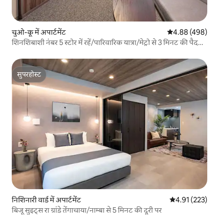
चुओ-कू में अपार्टमेंट
औसत रेटिंग 5 में स
4.88 (498)
शिनशिबाशी नंबर 5 स्टोर में रहें/पारिवारिक यात्रा/मेट्रो से 3 मिनट की पैदल
दूरी/केआईएक्स/शिनशिबाशी/दाइमारु/दोतोनबोरी/नाम्बा/नागाहोरीबाशी,
डबल बेड वाला अपार्टमेंट
सुपरहोस्ट
सुपरहोस्ट
निशिनारी वार्ड में अपार्टमेंट
औसत रेटिंग 5 में स
4.91 (223)
बिजू सुइट्स रा ग्रांडे तेंगाचाया/नाम्बा से 5 मिनट की दूरी पर