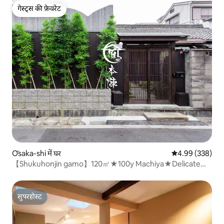
गेस्ट्स की फ़ेवरेट
गेस्ट्स की फ़ेवरेट
Ōsaka-shi में घर
औसत रेटिंग 5 में स
4.99 (338)
【Shukuhonjin gamo】120㎡★100y Machiya★Delicate
Yard
सुपरहोस्ट
सुपरहोस्ट