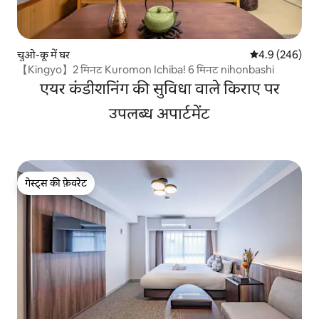
चुओ-कू में घर
औसत रेटिंग 5 में 
4.9 (246)
【Kingyo】2 मिनट Kuromon Ichiba! 6 मिनट nihonbashi
एयर कंडीशनिंग की सुविधा वाले किराए पर
उपलब्ध अपार्टमेंट
गेस्ट्स की फ़ेवरेट
गेस्ट्स की फ़ेवरेट