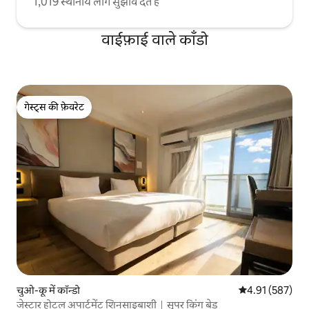
1,019 स्थानीय लोग सुझाव देते हैं
वाईफ़ाई वाले काँडो
गेस्ट्स की फ़ेवरेट
गेस्ट्स की फ़ेवरेट
चुओ-कू में कॉन्डो
औसत रेटिंग 5 में स
4.91 (587)
जेस्टार होटल अपार्टमेंट शिनसाइबाशी｜सुपर किंग बेड