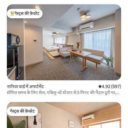
गेस्ट्स की फ़ेवरेट
गेस्ट्स का टॉप फ़ेवरेट
नानिवा वार्ड में अपार्टमेंट
औसत रेटिंग 5 में स
4.92 (597)
सीमित समय के लिए सेल, एबिसु-चो स्टेशन से 5 मिनट की पैदल दूरी पर,
परिवारों के लिए, ओसाका नाम्बा, त्सुतेनकाकु, तेन्नोजी, शिंसाइबाशी,
दोतोनबोरी, USJ, हवाई अड्डा...
गेस्ट्स की फ़ेवरेट
गेस्ट्स की फ़ेवरेट