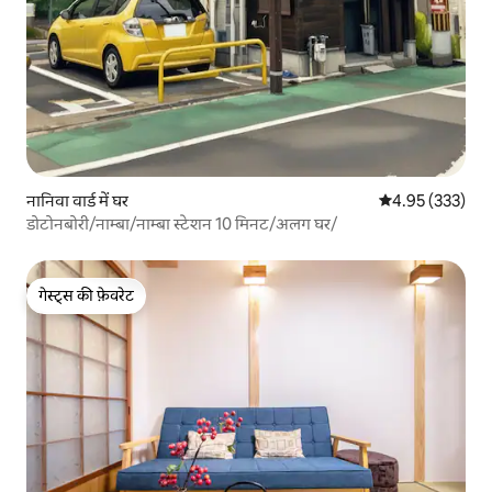
नानिवा वार्ड में घर
औसत रेटिंग 5 में स
4.95 (333)
डोटोनबोरी/नाम्बा/नाम्बा स्टेशन 10 मिनट/अलग घर/
गेस्ट्स की फ़ेवरेट
गेस्ट्स की फ़ेवरेट