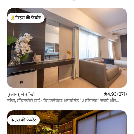
गेस्ट्स की फ़ेवरेट
गेस्ट्स का टॉप फ़ेवरेट
चुओ-कू में कॉन्डो
औसत रेटिंग 5 में स
4.93 (271)
नांबा, डॉटनबोरी हाई - एंड एलेवेटर अपार्टमेंट "2 टॉयलेट" सबवे और
कुरोमोन मार्केट से 1 मिनट की पैदल दूरी पर 3 मिनट और शिनसाइबाशी 5
मिनट,
गेस्ट्स की फ़ेवरेट
गेस्ट्स की फ़ेवरेट