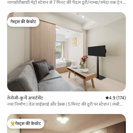
नागाहोरीबाशी मेट्रो स्टेशन से 7 मिनट की पैदल दूरी/नाम्बा/उमेदा तक ट्रेन
से 10 मिनट/FDS ऑरा, 2 बेडरूम वाला अपार्टमेंट
गेस्ट्स की फ़ेवरेट
गेस्ट्स की फ़ेवरेट
तेनोजी-कु में अपार्टमेंट
औसत रेटिंग 5 में 
4.9 (174)
नया निर्माण | तेज़ वाईफ़ाई और डेस्क | 5 मिनट की दूरी पर स्टेशन | लंबी
बुकिंग
गेस्ट्स की फ़ेवरेट
गेस्ट्स का टॉप फ़ेवरेट