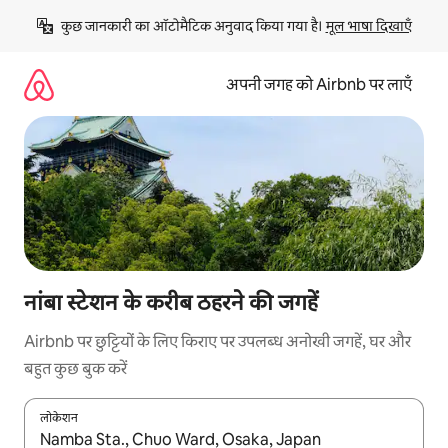
इसे
कुछ जानकारी का ऑटोमैटिक अनुवाद किया गया है। 
मूल भाषा दिखाएँ
छोड़कर
सीधा
कॉन्टेंट
अपनी जगह को Airbnb पर लाएँ
पर
जाएँ
नांबा स्टेशन के करीब ठहरने की जगहें
Airbnb पर छुट्टियों के लिए किराए पर उपलब्ध अनोखी जगहें, घर और
बहुत कुछ बुक करें
लोकेशन
नतीजों के उपलब्ध होने पर, अप और डाउन 'ऐरो की' का इस्तेमाल करके नेविगेट करें