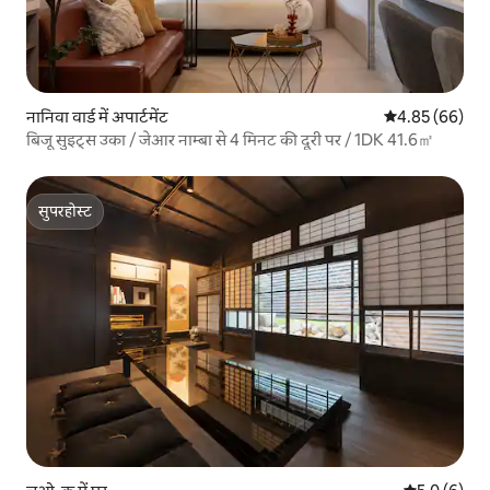
नानिवा वार्ड में अपार्टमेंट
औसत रेटिंग 5 में 
4.85 (66)
बिजू सुइट्स उका / जेआर नाम्बा से 4 मिनट की दूरी पर / 1DK 41.6㎡
सुपरहोस्ट
सुपरहोस्ट