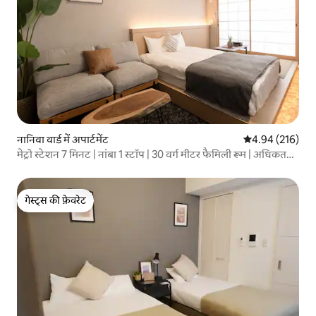
नानिवा वार्ड में अपार्टमेंट
औसत रेटिंग 5 में स
4.94 (216)
मेट्रो स्टेशन 7 मिनट | नांबा 1 स्टॉप | 30 वर्ग मीटर फैमिली रूम | अधिकतम
4 लोग | दोतोंबोरी शिनसाईबाशी तक आसान पहुँच
गेस्ट्स की फ़ेवरेट
गेस्ट्स की फ़ेवरेट