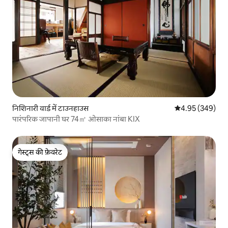
निशिनारी वार्ड में टाउनहाउस
औसत रेटिंग 5 में स
4.95 (349)
पारंपरिक जापानी घर 74㎡ ओसाका नांबा KIX
गेस्ट्स की फ़ेवरेट
गेस्ट्स की फ़ेवरेट