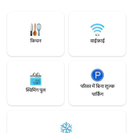
और कंडीशनर के साथ एक बाथटब मौजूद है। बाथरूम
प्यार से बनाई गई जगह का आन
वॉशलेट स्मार्ट टॉयलेट। आपकी जीवनशैली से जुड़ी
कंडीशनिंग, किचन, टॉ
सभी ज़रूरतों को पूरा करने के लिए तेज़ स्पीड वाले
सुविधाओं को अपडेट कर 
मुफ़्त वाई-फ़ाई, एयर कंडीशनिंग, वॉशिंग मशीन
आकार को कवर करती है
(ड्रायर के साथ) जैसी सभी सुविधाएँ मौजूद हैं। अन्य
सकें। बाथरूम में हीटिंग की स
टीवी, वॉशिंग मशीन, वाई - फ़ाई, रेफ़्रिजरेटर,
द्वारा भी हम सराहना करत
माइक्रोवेव। 2 लोगों के लिए उपयुक्त। आस - पड़ोस
सजावट और काम, "!!" प्
किचन
वाईफ़ाई
के सामंजस्यपूर्ण सह - अस्तित्व के लिए, कृपया अपने
अपने कुछ पसंदीदा लोगों
ठहरने के दौरान चुप रहें। अगर आपको किसी भी तरह
और इमारत की पुरानी 
की मदद चाहिए, तो बेझिझक मुझसे संपर्क करें।
और सामग्री की सुंदरता
किराए में ओसाका आवास टैक्स शामिल नहीं है।
परिसर में बिना शुल्क
स्विमिंग पूल
पार्किंग