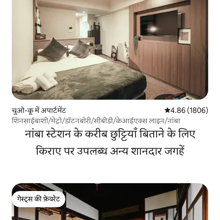
चुओ-कू में अपार्टमेंट
औसत रेटिंग 5 में से 
4.86 (1806)
शिनसाईबाशी/मेट्रो/डॉटनबोरी/सीबीडी/केआईएक्स लाइन/नांबा
नांबा स्टेशन के करीब छुट्टियाँ बिताने के लिए
किराए पर उपलब्ध अन्य शानदार जगहें
गेस्ट्स की फ़ेवरेट
गेस्ट्स की फ़ेवरेट