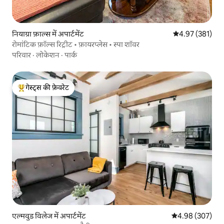
नियाग्रा फ़ाल्स में अपार्टमेंट
औसत रेटिंग 5 में स
4.97 (381)
रोमांटिक फ़ॉल्स रिट्रीट • फ़ायरप्लेस • स्पा शॉवर
परिवार
·
लोकेशन
·
पार्क
गेस्ट्स की फ़ेवरेट
गेस्ट्स का टॉप फ़ेवरेट
एल्मवुड विलेज में अपार्टमेंट
औसत रेटिंग 5 में स
4.98 (307)