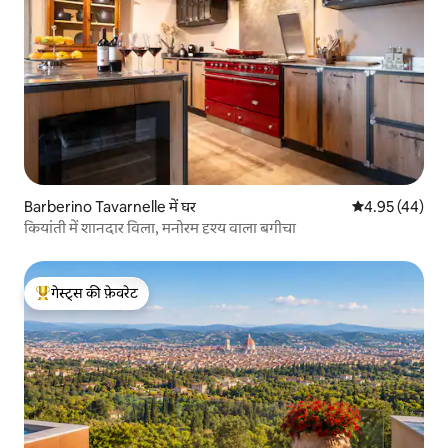
Barberino Tavarnelle में घर
औसत रेटिंग 5 में 
4.95 (44)
कियांती में शानदार विला, मनोरम दृश्य वाला बगीचा
गेस्ट्स की फ़ेवरेट
गेस्ट्स का टॉप फ़ेवरेट