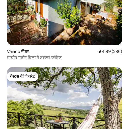
Vaiano में घर
औसत रेटिंग 5 में स
4.99 (286)
प्राचीन गार्डन विला में टस्कन कॉटेज
गेस्ट्स की फ़ेवरेट
गेस्ट्स की फ़ेवरेट