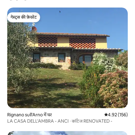
गेस्ट्स की फ़ेवरेट
गेस्ट्स की फ़ेवरेट
Rignano sull'Arno में घर
औसत रेटिंग 5 में स
4.92 (156)
LA CASA DELL'AMBRA - ANCI ∙ कॉटेज RENOVATED -