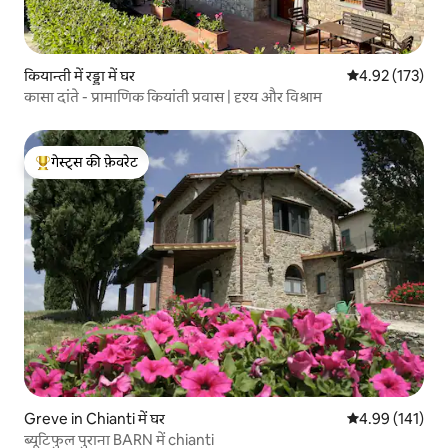
कियान्ती में रड्डा में घर
औसत रेटिंग 5 में स
4.92 (173)
कासा दांते - प्रामाणिक कियांती प्रवास | दृश्य और विश्राम
गेस्ट्स की फ़ेवरेट
गेस्ट्स का टॉप फ़ेवरेट
Greve in Chianti में घर
औसत रेटिंग 5 में स
4.99 (141)
ब्यूटिफुल पुराना BARN में chianti