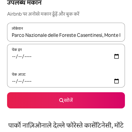
उपलब्ध मकान
Airbnb पर अनोखे मकान ढूँढ़ें और बुक करें
लोकेशन
नतीजों के उपलब्ध होने पर, अप और डाउन 'ऐरो की' का इस्तेमाल करके नेविगेट करें
चेक इन
चेक आउट
खोजें
पार्को नाज़िओनाले देल्ले फोरेस्ते कासेंटिनेसी, मोंटे