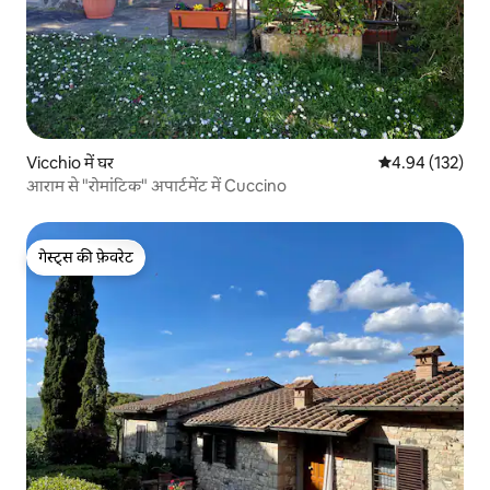
Vicchio में घर
औसत रेटिंग 5 में स
4.94 (132)
आराम से "रोमांटिक" अपार्टमेंट में Cuccino
गेस्ट्स की फ़ेवरेट
गेस्ट्स की फ़ेवरेट