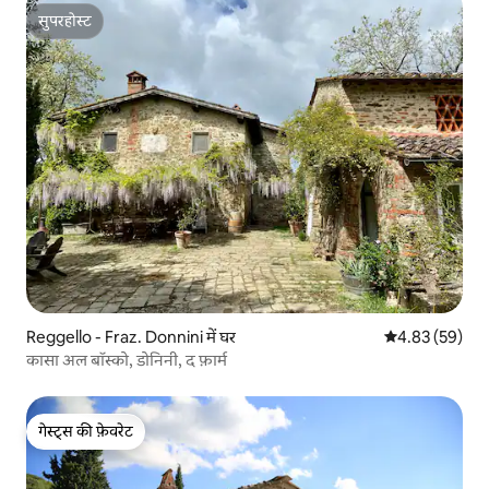
सुपरहोस्ट
सुपरहोस्ट
Reggello - Fraz. Donnini में घर
औसत रेटिंग 5 में 
4.83 (59)
कासा अल बॉस्को, डोनिनी, द फ़ार्म
गेस्ट्स की फ़ेवरेट
गेस्ट्स की फ़ेवरेट