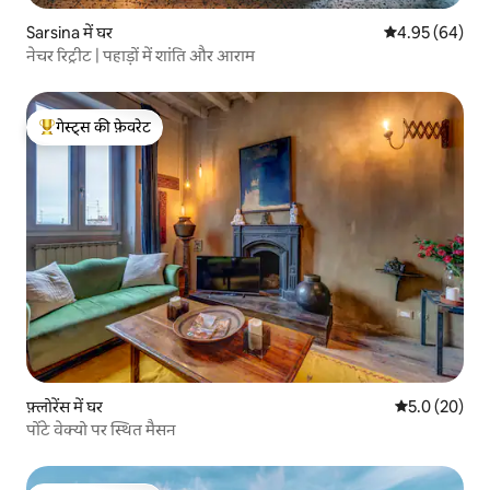
Sarsina में घर
औसत रेटिंग 5 में 
4.95 (64)
नेचर रिट्रीट | पहाड़ों में शांति और आराम
गेस्ट्स की फ़ेवरेट
गेस्ट्स का टॉप फ़ेवरेट
फ़्लोरेंस में घर
औसत रेटिंग 5 में
5.0 (20)
पोंटे वेक्यो पर स्थित मैसन