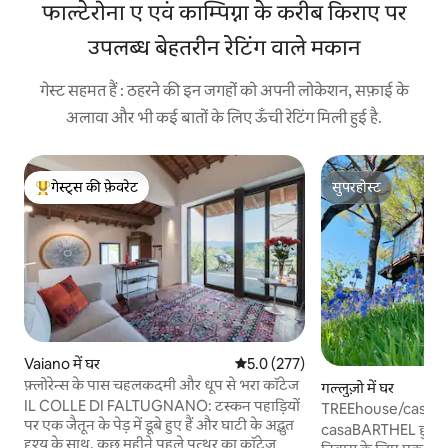
फाल्टेरोना ए एवं काम्पिग्ना के करीब किराए पर
उपलब्ध बेहतरीन रेटिंग वाले मकान
गेस्ट सहमत हैं : ठहरने की इन जगहों को अपनी लोकेशन, सफ़ाई के
अलावा और भी कई बातों के लिए ऊँची रेटिंग मिली हुई है.
गेस्ट्स की फ़ेवरेट
सुपरहोस्ट
गेस्ट्स का टॉप फ़ेवरेट
सुपरहोस्ट
Vaiano में घर
औसत रेटिंग 5 में से 5.0, 277 समीक्षाएँ
5.0 (277)
फ़्लोरेन्स के पास चहलकदमी और धूप से भरा कॉटेज
गल्लुज़ो में घर
IL COLLE DI FALTUGNANO: टस्कन पहाड़ियों
TREEhouse/casaB
पर एक जैतून के पेड़ में डूबे हुए हैं और घाटी के अद्भुत
casaBARTHEL छुट्टि
दृश्य के साथ, कुछ महीने पहले पत्थर का कॉटेज