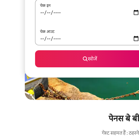
चेक इन
चेक आउट
खोजें
पेनस बे ब
गेस्ट सहमत हैं : ठह