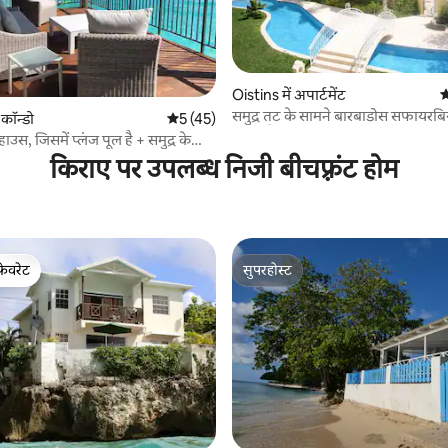
 समीक्षाएँ
Oistins में अपार्टमेंट
औ
समुद्र तट के सामने बारबाडोस सफायरबि
 कॉन्डो
औसत रेटिंग 5 में से 5, 45 समीक्षाएँ
5 (45)
लॉरेंस गैप
टहाउस, जिसमें प्लंज पूल है + समुद्र के
किराए पर उपलब्ध निजी बीचफ़्रंट होम
फ़ेवरेट
सुपरहोस्ट
फ़ेवरेट
सुपरहोस्ट