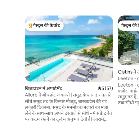
गेस्ट्स की फ़ेवरेट
गेस्ट्स की 
गेस्ट्स का टॉप फ़ेवरेट
गेस्ट्स की 
Oistins में अ
Leeton - on
Leeton - on
ब्रिज़टाउन में अपार्टमेंट
औसत रेटिंग 5 में से 5, 57
5 (57)
फ्लोर, गार्डन
Allure में बीचफ़्रंट लक्ज़री | समुद्र के शानदार नज़ारे
समुद्र तट है
सीधे समुद्र तट के किनारे मौजूद, बारबाडोस की यह
तक सीधी पहु
लग्ज़री ठिकाना, समुद्र के मनमोहक नज़ारों का मज़ा
स्थित हैं। स्टूडियो 2 के बगल में स्टूडियो 3 है, जो
लेने के साथ-साथ अपने दरवाज़े से सीधे नर्म सफ़ेद रेत
Airbnb के म
पर कदम रखने का दुर्लभ अनुभव देती है। आराम,
में कनेक्टिंग
स्टाइल और सुकून के लिए डिज़ाइन किया गया। यह
पर लेने पर ख
जगह 2 बेडरूम और 2 1/2 बाथरूम वाला एक कोंडो है,
रूप से बंद है
जो द्वीप के सबसे खूबसूरत तटीय इलाकों में से एक में
हवाई अड्डे स