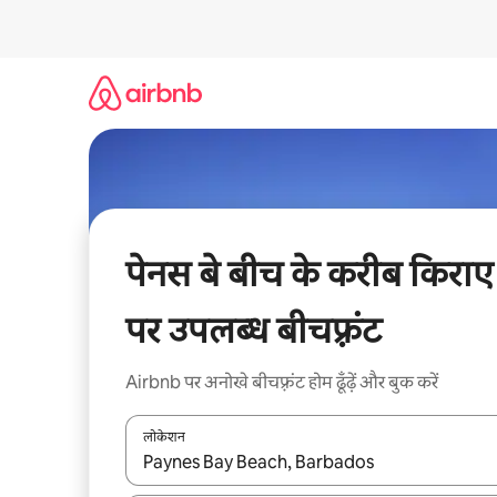
इसे
छोड़कर
सीधा
कॉन्टेंट
पर
जाएँ
पेनस बे बीच के करीब किराए
पर उपलब्ध बीचफ़्रंट
Airbnb पर अनोखे बीचफ़्रंट होम ढूँढ़ें और बुक करें
लोकेशन
नतीजों के उपलब्ध होने पर, अप और डाउन 'ऐरो की' का इस्तेमाल 