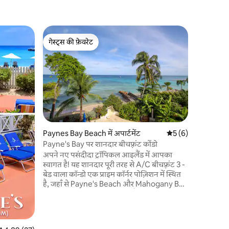
Fitts Villa
गेस्ट्स की फ़ेवरेट
गेस्ट्स
समुद्र तट प
गेस्ट्स की फ़ेवरेट
गेस्ट्स का
बीचसाइड क
पारंपरिक ब
फ़र्निशिंग 
ठीक ऊपर एक 
सीढ़ियों पर
क्षेत्र में स
और अन्य स
है। कार किर
Paynes Bay Beach में अपार्टमेंट
औसत रेटिंग 5 में से 5, 
5 (6)
रोमांच का अ
Payne's Bay पर शानदार बीचफ़्रंट कोंडो
दूरी पर हैं
अपने नए पसंदीदा ट्रॉपिकल आइलैंड में आपका
स्वागत है! यह शानदार पूरी तरह से A/C बीचफ़्रंट 3 -
बेड वाला कॉन्डो एक प्राइम कॉर्नर पोज़िशन में स्थित
है, जहाँ से Payne's Beach और Mahogany Bay
का अंतहीन बीच व्यू नज़र आ रहा है। समुद्र तट के
नज़ारों से भी बेहतर है, आराम के मौके अनंत हैं - बार,
खाने के विकल्प, वॉटरस्पोर्ट और लाउंजर सभी किराए
पर उपलब्ध हैं। जब आप समुद्र तट पर नहीं जा रहे होंगे,