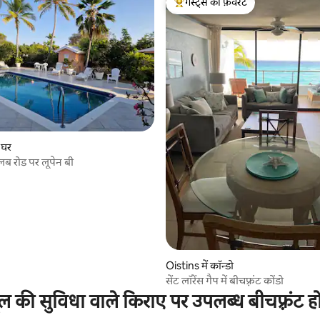
गेस्ट्स की फ़ेवरेट
गेस्ट्स का टॉप फ़ेवरेट
4 समीक्षाएँ
ं घर
्लब रोड पर लूपेन बी
Oistins में कॉन्डो
सेंट लॉरेंस गैप में बीचफ़्रंट कोंडो
ूल की सुविधा वाले किराए पर उपलब्ध बीचफ़्रंट ह