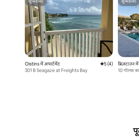
सुपरहोस्ट
सुपरहोस्ट
सुपरहोस्ट
सुपरहोस्ट
Oistins में अपार्टमेंट
औसत रेटिंग 5 में से 5, 
5 (4)
ब्रिज़टाउन मे
301 B Seagaze at Freights Bay
10 गोल्फ़ क
प