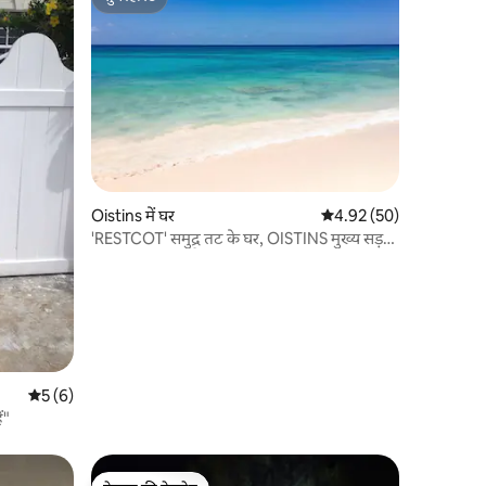
सुपरहोस्ट
Oistins में घर
औसत रेटिंग 5 में से 4.92, 5
4.92 (50)
'RESTCOT' समुद्र तट के घर, OISTINS मुख्य सड़क
का स्वागत करता है
औसत रेटिंग 5 में से 5, 6 समीक्षाएँ
5 (6)
ं"