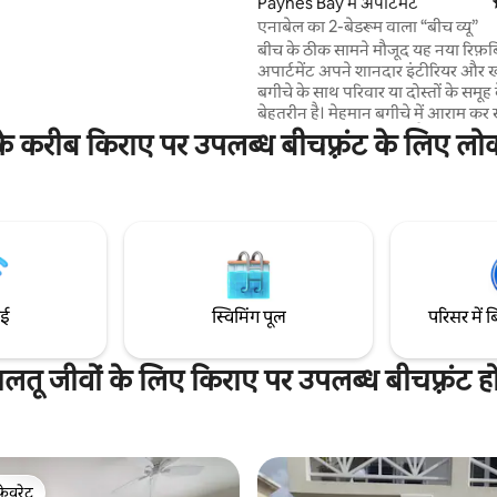
Paynes Bay में अपार्टमेंट
स्वागत है।
एनाबेल का 2-बेडरूम वाला “बीच व्यू”
बीच के ठीक सामने मौजूद यह नया रिफ़र्ब
अपार्टमेंट अपने शानदार इंटीरियर और 
बगीचे के साथ परिवार या दोस्तों के समूह
बेहतरीन है। मेहमान बगीचे में आराम कर सकते हैं और
बारबेक्यू का मज़ा ले सकते हैं या बरामदे 
े करीब किराए पर उपलब्ध बीचफ़्रंट के लिए लोक
डूबने का नज़ारा देख सकते हैं। कछुओं के स
बीच लाउंजर पर बैठकर किताबें पढ़ें। दो बेडरूम वाले
इस अपार्टमेंट में समुद्र तट के लिए एक 
प्रवेशद्वार है और साथ ही पार्किंग लॉट औ
हैं, ताकि वयस्क और छोटे बच्चे परिसर में 
सकें।
ाई
स्विमिंग पूल
परिसर में ब
ालतू जीवों के लिए किराए पर उपलब्ध बीचफ़्रंट ह
फ़ेवरेट