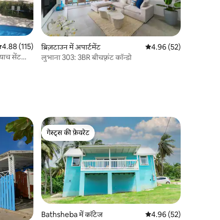
सत रेटिंग 5 में से 4.88, 115 समीक्षाएँ
4.88 (115)
ब्रिज़टाउन में अपार्टमेंट
औसत रेटिंग 5 में से 4.96, 5
4.96 (52)
याच सेंट
लुभाना 303: 3BR बीचफ़्रंट कॉन्डो
गेस्ट्स की फ़ेवरेट
गेस्ट्स की फ़ेवरेट
Bathsheba में कॉटेज
औसत रेटिंग 5 में से 4.96, 5
4.96 (52)