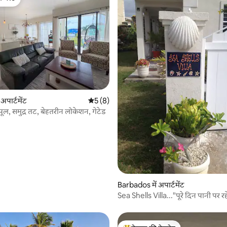
फ़ेवरेट
 समीक्षाएँ
 अपार्टमेंट
औसत रेटिंग 5 में से 5, 8 समीक्षाएँ
5 (8)
पूल, समुद्र तट, बेहतरीन लोकेशन, गेटेड
Barbados में अपार्टमेंट
Sea Shells Villa..."पूरे दिन पानी पर रहे