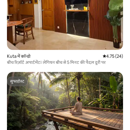
Kuta में कॉन्डो
औसत रेटिंग 5 में 
4.75 (24)
बीच रिज़ॉर्ट अपार्टमेंट। लेगियन बीच से 5 मिनट की पैदल दूरी पर
सुपरहोस्ट
सुपरहोस्ट