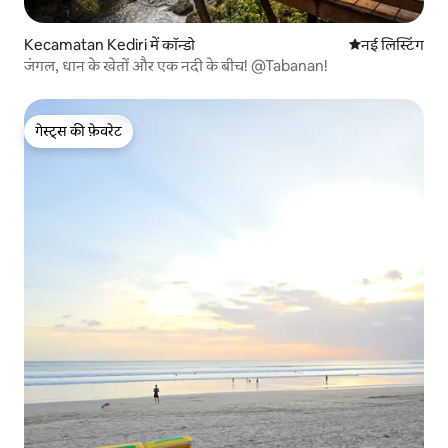
Kecamatan Kediri में कॉन्डो
ठहरने की नई जग
नई लिस्टिंग
जंगल, धान के खेतों और एक नदी के बीच! @Tabanan!
गेस्ट्स की फ़ेवरेट
गेस्ट्स की फ़ेवरेट