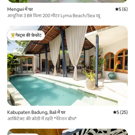
Mengwi में घर
औसत रेटिंग 5
5 (6)
आधुनिक 3 BR विला 200 मीटर Lyma Beach/Sea व्यू
गेस्ट्स की फ़ेवरेट
गेस्ट्स का टॉप फ़ेवरेट
Kabupaten Badung, Bali में घर
औसत रेटिंग 5 
5 (25)
आर्किटेक्ट की कोठी में ठहरें! *पेरेनान बीच*