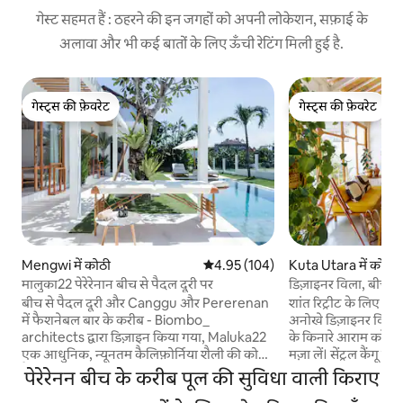
गेस्ट सहमत हैं : ठहरने की इन जगहों को अपनी लोकेशन, सफ़ाई के
अलावा और भी कई बातों के लिए ऊँची रेटिंग मिली हुई है.
गेस्ट्स की फ़ेवरेट
गेस्ट्स की फ़ेवरेट
गेस्ट्स की फ़ेवरेट
गेस्ट्स की फ़ेवरेट
Mengwi में कोठी
औसत रेटिंग 5 में से 4.95, 104 समीक्षाएँ
4.95 (104)
Kuta Utara में कोठी
मालुका22 पेरेरेनान बीच से पैदल दूरी पर
डिज़ाइनर विला, बीच तक
बीच से पैदल दूरी और Canggu और Pererenan
शांत रिट्रीट के लिए का
में फैशनेबल बार के करीब - Biombo_
अनोखे डिज़ाइनर विला में ठहरें। ताज़गी 
architects द्वारा डिज़ाइन किया गया, Maluka22
के किनारे आराम करें, 
एक आधुनिक, न्यूनतम कैलिफ़ोर्निया शैली की कोठी
मज़ा लें। सेंट्रल कैंगू 
है जो आपको पूलसाइड मालिश में शामिल होने के
एयर-कंडिशंड बंद लिविं
पेरेरेनन बीच के करीब पूल की सुविधा वाली किराए
लिए आमंत्रित करती है और शाम को एक सुखदायक
वाई-फ़ाई और एक शांत 