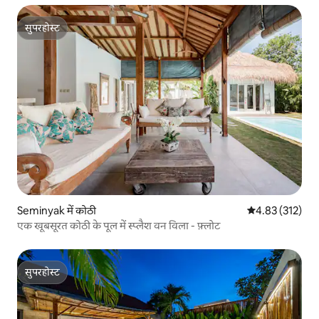
सुपरहोस्ट
सुपरहोस्ट
Seminyak में कोठी
औसत रेटिंग 5 में स
4.83 (312)
एक खूबसूरत कोठी के पूल में स्प्लैश वन विला - फ़्लोट
सुपरहोस्ट
सुपरहोस्ट