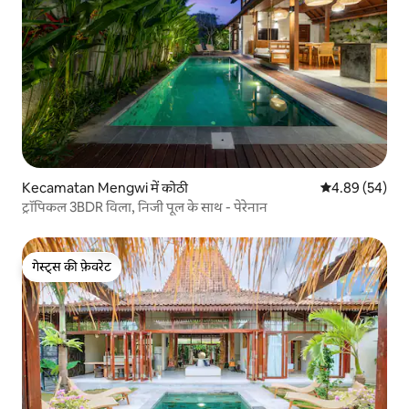
Kecamatan Mengwi में कोठी
औसत रेटिंग 5 में 
4.89 (54)
ट्रॉपिकल 3BDR विला, निजी पूल के साथ - पेरेनान
गेस्ट्स की फ़ेवरेट
गेस्ट्स की फ़ेवरेट