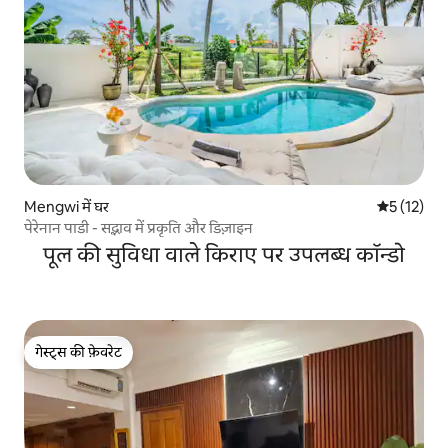
Mengwi में घर
औसत रेटिंग 5 
5 (12)
पेरेनान पाडी - सद्भाव में प्रकृति और डिज़ाइन
पूल की सुविधा वाले किराए पर उपलब्ध कॉन्डो
गेस्ट्स की फ़ेवरेट
गेस्ट्स की फ़ेवरेट