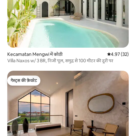
Kecamatan Mengwi में कोठी
औसत रेटिंग 5 में 
4.97 (32)
Villa Naxos w/ 3 BR, निजी पूल, समुद्र से 100 मीटर की दूरी पर
गेस्ट्स की फ़ेवरेट
गेस्ट्स की फ़ेवरेट