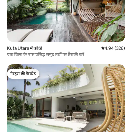
Kuta Utara में कोठी
औसत रेटिंग 5 में स
4.94 (326)
एक विला के पास प्रसिद्ध समुद्र तटों पर तैराकी करें
गेस्ट्स की फ़ेवरेट
गेस्ट्स की फ़ेवरेट