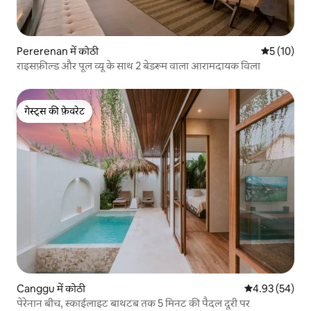
Pererenan में कोठी
औसत रेटिंग 5 
5 (10)
राइसफ़ील्ड और पूल व्यू के साथ 2 बेडरूम वाला आरामदायक विला
गेस्ट्स की फ़ेवरेट
गेस्ट्स की फ़ेवरेट
Canggu में कोठी
औसत रेटिंग 5 में 
4.93 (54)
पेरेनान बीच, स्काईलाइट बाथटब तक 5 मिनट की पैदल दूरी पर