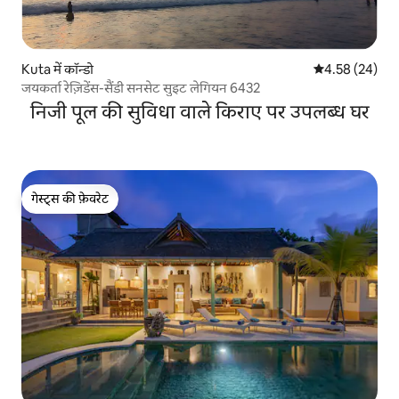
Kuta में कॉन्डो
औसत रेटिंग 5 में 
4.58 (24)
जयकर्ता रेज़िडेंस-सैंडी सनसेट सुइट लेगियन 6432
निजी पूल की सुविधा वाले किराए पर उपलब्ध घर
गेस्ट्स की फ़ेवरेट
गेस्ट्स की फ़ेवरेट