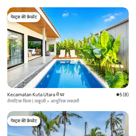
गेस्ट्स की फ़ेवरेट
गेस्ट्स की फ़ेवरेट
Kecamatan Kuta Utara में घर
औसत रेटिंग 5
5 (8)
रोमांटिक विला | जकूज़ी + आधुनिक लक्ज़री
गेस्ट्स की फ़ेवरेट
गेस्ट्स की फ़ेवरेट