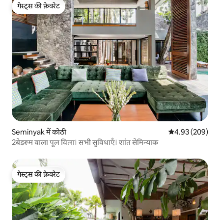
गेस्ट्स की फ़ेवरेट
गेस्ट्स की फ़ेवरेट
Seminyak में कोठी
औसत रेटिंग 5 में स
4.93 (209)
2बेडरूम वाला पूल विला। सभी सुविधाएँ। शांत सेमिन्याक
गेस्ट्स की फ़ेवरेट
गेस्ट्स की फ़ेवरेट