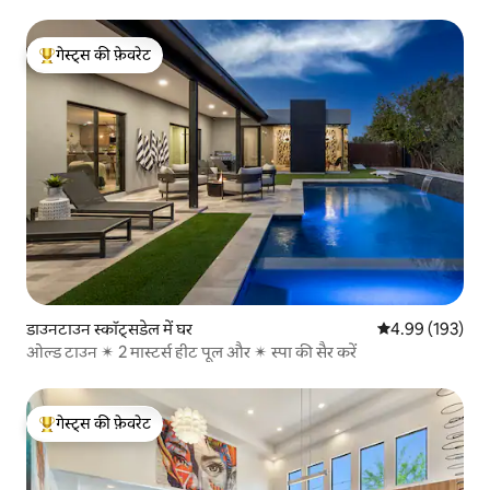
गेस्ट्स की फ़ेवरेट
गेस्ट्स का टॉप फ़ेवरेट
डाउनटाउन स्कॉट्सडेल में घर
औसत रेटिंग 5 में स
4.99 (193)
ओल्ड टाउन ✴ 2 मास्टर्स हीट पूल और ✴ स्पा की सैर करें
गेस्ट्स की फ़ेवरेट
गेस्ट्स का टॉप फ़ेवरेट