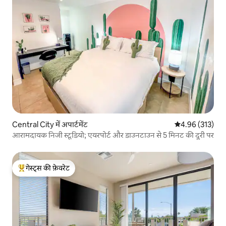
Central City में अपार्टमेंट
औसत रेटिंग 5 में स
4.96 (313)
आरामदायक निजी स्टूडियो; एयरपोर्ट और डाउनटाउन से 5 मिनट की दूरी पर
गेस्ट्स की फ़ेवरेट
गेस्ट्स का टॉप फ़ेवरेट