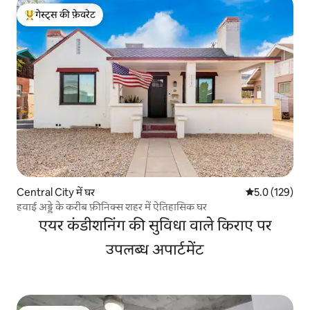
गेस्ट्स की फ़ेवरेट
गेस्ट्स का टॉप फ़ेवरेट
Central City में घर
औसत रेटिंग 5 में 
5.0 (129)
हवाई अड्डे के करीब फ़ीनिक्स शहर में ऐतिहासिक घर
एयर कंडीशनिंग की सुविधा वाले किराए पर
उपलब्ध अपार्टमेंट