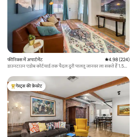
फीनिक्स में अपार्टमेंट
औसत रेटिंग 5 में स
4.98 (224)
डाउनटाउन एडोब कोर्टयार्ड तक पैदल दूरी पालतू जानवर ला सकते हैं 1.5
बाथरूम
गेस्ट्स की फ़ेवरेट
गेस्ट्स का टॉप फ़ेवरेट