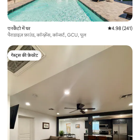
एनकैंटो में घर
औसत रेटिंग 5 में स
4.98 (241)
पैराडाइज़ फ़ाउंड, कॉन्फ़्रेंस, कॉन्सर्ट, GCU, पूल
गेस्ट्स की फ़ेवरेट
गेस्ट्स की फ़ेवरेट