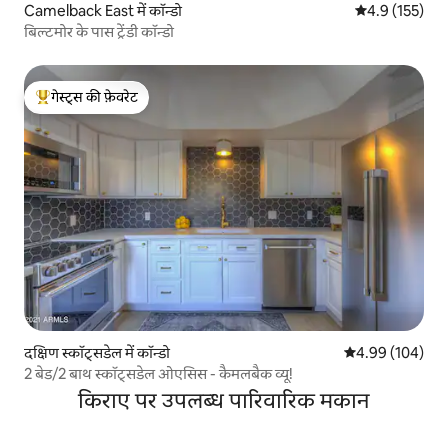
Camelback East में कॉन्डो
औसत रेटिंग 5 में 
4.9 (155)
बिल्टमोर के पास ट्रेंडी कॉन्डो
गेस्ट्स की फ़ेवरेट
गेस्ट्स का टॉप फ़ेवरेट
दक्षिण स्कॉट्सडेल में कॉन्डो
औसत रेटिंग 5 में स
4.99 (104)
2 बेड/2 बाथ स्कॉट्सडेल ओएसिस - कैमलबैक व्यू!
किराए पर उपलब्ध पारिवारिक मकान