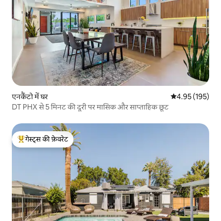
एनकैंटो में घर
औसत रेटिंग 5 में स
4.95 (195)
DT PHX से 5 मिनट की दूरी पर मासिक और साप्ताहिक छूट
गेस्ट्स की फ़ेवरेट
गेस्ट्स का टॉप फ़ेवरेट