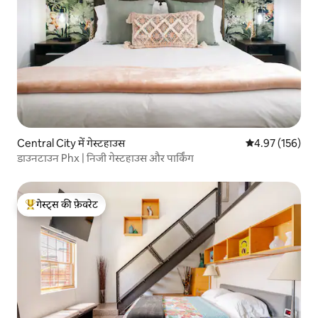
Central City में गेस्टहाउस
औसत रेटिंग 5 में स
4.97 (156)
डाउनटाउन Phx | निजी गेस्टहाउस और पार्किंग
गेस्ट्स की फ़ेवरेट
गेस्ट्स का टॉप फ़ेवरेट