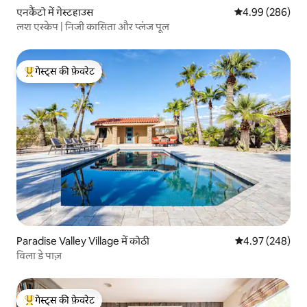
एनकैंटो में गेस्टहाउस
औसत रेटिंग 5 में स
4.99 (286)
लश एस्केप | निजी कासिता और प्लंज पूल
गेस्ट्स की फ़ेवरेट
गेस्ट्स का टॉप फ़ेवरेट
Paradise Valley Village में कोठी
औसत रेटिंग 5 में स
4.97 (248)
विला डे पाज़
गेस्ट्स की फ़ेवरेट