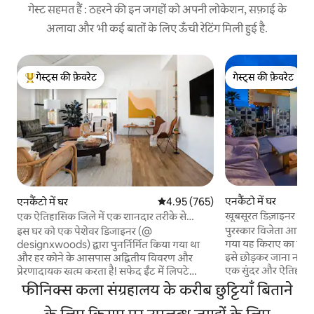
गेस्ट सहमत हैं : ठहरने की इन जगहों को अपनी लोकेशन, सफ़ाई के
अलावा और भी कई बातों के लिए ऊँची रेटिंग मिली हुई है.
गेस्ट्स की फ़ेवरेट
गेस्ट्स की फ़ेवरेट
गेस्ट्स का टॉप फ़ेवरेट
गेस्ट्स की फ़ेवरेट
एनकैंटो में घर
एनकैंटो में घर
औसत रेटिंग 5 में से 4.95, 765 समीक्षाएँ
4.95 (765)
खूबसूरत डिज़ाइनर घर
एक ऐतिहासिक जिले में एक शानदार तरीके से
कैसीटा
नवीनीकृत बंगला
पुरस्कार विजेता आर्किटे
इस घर को एक पेशेवर डिजाइनर (@
गया यह किराए का घर
designxwoods) द्वारा पुनर्निर्मित किया गया था
इसे छोड़कर जाना नहीं च
और हर कोने के आसपास अद्वितीय विवरण और
एक सुंदर और ऐतिहासिक 
प्रेरणादायक खत्म करता है! सफेद ईंट में लिपटे
आपको आज तक बिल्कुल 
हवादार और खुले रहने की जगह में प्राकृतिक प्रकाश
फीनिक्स कला संग्रहालय के करीब छुट्टियाँ बिताने
नहीं होगी। हर जगह सिर्
में भिगोएँ और यहां तक कि एक ध्यान क्षण के लिए
डिज़ाइनर फ़िक्सचर, फ़
मचान तक सीढ़ी को उद्यम करें। रेट्रो सामान और ओक