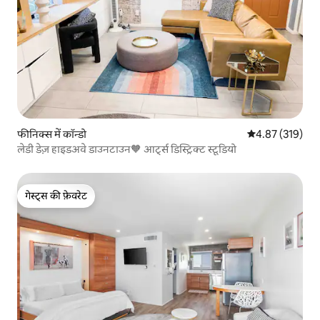
फीनिक्स में कॉन्डो
औसत रेटिंग 5 में स
4.87 (319)
लेडी डेज़ हाइडअवे डाउनटाउन🧡 आर्ट्स डिस्ट्रिक्ट स्टूडियो
गेस्ट्स की फ़ेवरेट
गेस्ट्स की फ़ेवरेट