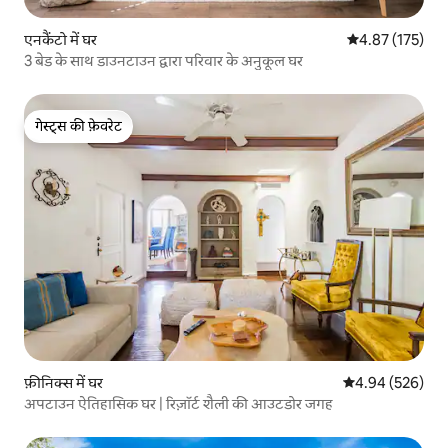
एनकैंटो में घर
औसत रेटिंग 5 में स
4.87 (175)
3 बेड के साथ डाउनटाउन द्वारा परिवार के अनुकूल घर
गेस्ट्स की फ़ेवरेट
गेस्ट्स की फ़ेवरेट
फ़ीनिक्स में घर
औसत रेटिंग 5 में स
4.94 (526)
अपटाउन ऐतिहासिक घर | रिज़ॉर्ट शैली की आउटडोर जगह