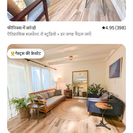
फीनिक्स में कॉन्डो
औसत रेटिंग 5 में स
4.95 (398)
ऐतिहासिक रूज़वेल्ट रो स्टूडियो + हर जगह पैदल जाएँ
गेस्ट्स की फ़ेवरेट
गेस्ट्स का टॉप फ़ेवरेट