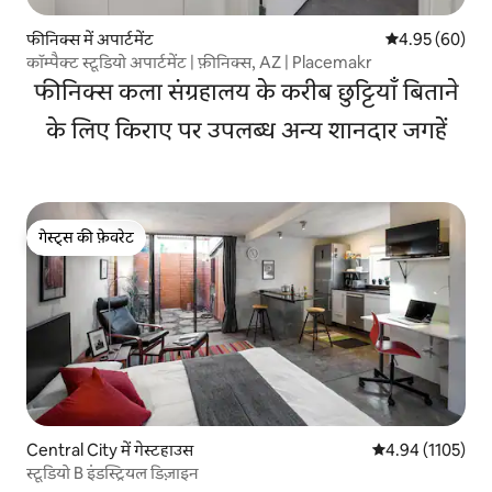
फीनिक्स में अपार्टमेंट
औसत रेटिंग 5 में 
4.95 (60)
कॉम्पैक्ट स्टूडियो अपार्टमेंट | फ़ीनिक्स, AZ | Placemakr
फीनिक्स कला संग्रहालय के करीब छुट्टियाँ बिताने
के लिए किराए पर उपलब्ध अन्य शानदार जगहें
गेस्ट्स की फ़ेवरेट
गेस्ट्स की फ़ेवरेट
Central City में गेस्टहाउस
औसत रेटिंग 5 में से
4.94 (1105)
स्टूडियो B इंडस्ट्रियल डिज़ाइन