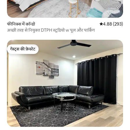
फीनिक्स में कॉन्डो
औसत रेटिंग 5 में स
4.88 (293)
अच्छी तरह से नियुक्त DTPH स्टूडियो w पूल और पार्किंग
गेस्ट्स की फ़ेवरेट
गेस्ट्स की फ़ेवरेट