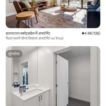
डाउनटाउन स्कॉट्सडेल में अपार्टमेंट
औसत रेटिंग 5 में स
4.98 (126)
पैदल चलने योग्य विशाल अपार्टमेंट w/ Pool
सुपरहोस्ट
सुपरहोस्ट