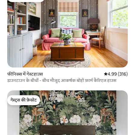
गेस्ट्स का टॉप फ़ेवरेट
फीनिक्स में गेस्टहाउस
औसत रेटिंग 5 में स
4.99 (316)
डाउनटाउन के बीचों - बीच मौजूद आकर्षक बोहो फ़ार्म कैरिएज हाउस
गेस्ट्स की फ़ेवरेट
गेस्ट्स की फ़ेवरेट