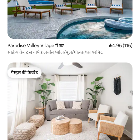
Paradise Valley Village में घर
औसत रेटिंग 5 में स
4.96 (116)
सक्रिय कैक्टस - पिकलबॉल/बॉल/पूल/गोल्फ़/फ़ायरपिट
गेस्ट्स की फ़ेवरेट
गेस्ट्स की फ़ेवरेट