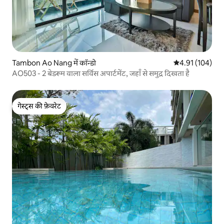
Tambon Ao Nang में कॉन्डो
औसत रेटिंग 5 में स
4.91 (104)
AO503 - 2 बेडरूम वाला सर्विस अपार्टमेंट, जहाँ से समुद्र दिखता है
गेस्ट्स की फ़ेवरेट
गेस्ट्स की फ़ेवरेट