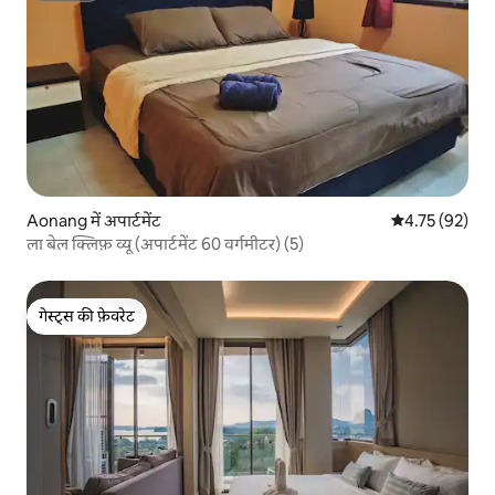
Aonang में अपार्टमेंट
औसत रेटिंग 5 में 
4.75 (92)
ला बेल क्लिफ़ व्यू (अपार्टमेंट 60 वर्गमीटर) (5)
गेस्ट्स की फ़ेवरेट
गेस्ट्स की फ़ेवरेट