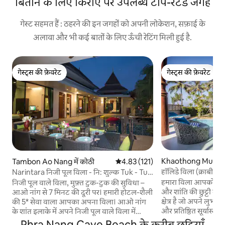
बिताने के लिए किराए पर उपलब्ध टॉप-रेटेड जगहें
गेस्ट सहमत हैं : ठहरने की इन जगहों को अपनी लोकेशन, सफ़ाई के
अलावा और भी कई बातों के लिए ऊँची रेटिंग मिली हुई है.
गेस्ट्स की फ़ेवरेट
गेस्ट्स की फ़ेवरेट
गेस्ट्स की फ़ेवरेट
गेस्ट्स की फ़ेवरेट
Khaothong Muang
Tambon Ao Nang में कोठी
औसत रेटिंग 5 में से 4.83, 121 समीक्षाएँ
4.83 (121)
में कोठी
हॉलिडे विला (क्राबी मे
Narintara निजी पूल विला - नि: शुल्क Tuk - Tuk
विला!)
(V6)
हमारा विला आपको खाओथो
निजी पूल वाले विला, मुफ़्त टुक-टुक की सुविधा –
और शांति की छुट्टी का 
आओ नांग से 7 मिनट की दूरी पर। हमारी होटल-शैली
क्षेत्र है जो अपने लुभावने
की 5* सेवा वाला आपका अपना विला। आओ नांग
और प्रतिष्ठित सूर्यास्त 
के शांत इलाके में अपने निजी पूल वाले विला में
यह हांगकांग द्वीप के पा
आराम फ़रमाएँ, जो हमारी मुफ़्त टुक-टुक सेवा के
Phra Nang Cave Beach के करीब छुट्टियाँ