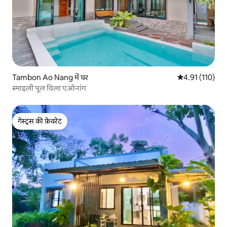
Tambon Ao Nang में घर
औसत रेटिंग 5 में स
4.91 (110)
स्माइली पूल विला एओनांग
गेस्ट्स की फ़ेवरेट
गेस्ट्स की फ़ेवरेट