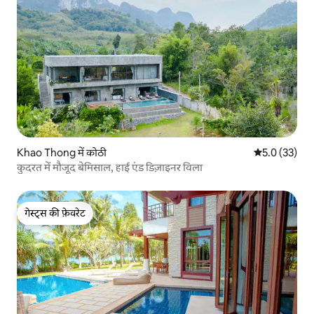
Khao Thong में कोठी
औसत रेटिंग 5 मे
5.0 (33)
कुदरत में मौजूद बेमिसाल, हाई एंड डिज़ाइनर विला
गेस्ट्स की फ़ेवरेट
गेस्ट्स की फ़ेवरेट