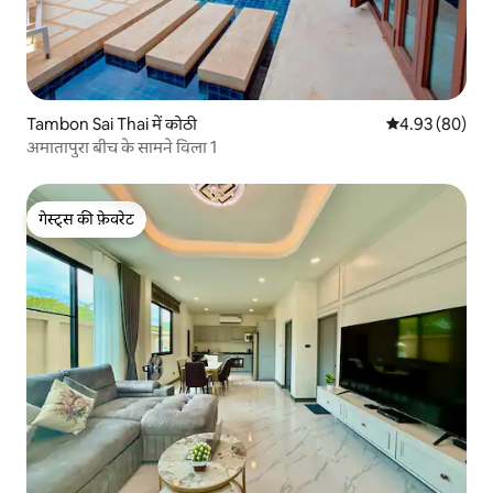
Tambon Sai Thai में कोठी
औसत रेटिंग 5 में 
4.93 (80)
अमातापुरा बीच के सामने विला 1
गेस्ट्स की फ़ेवरेट
गेस्ट्स की फ़ेवरेट