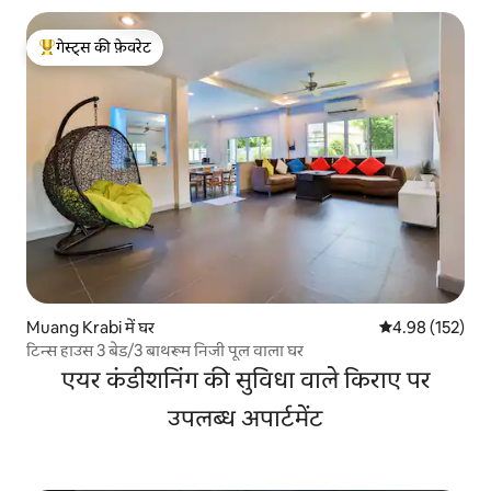
गेस्ट्स की फ़ेवरेट
गेस्ट्स का टॉप फ़ेवरेट
Muang Krabi में घर
औसत रेटिंग 5 में स
4.98 (152)
टिन्स हाउस 3 बेड/3 बाथरूम निजी पूल वाला घर
एयर कंडीशनिंग की सुविधा वाले किराए पर
उपलब्ध अपार्टमेंट