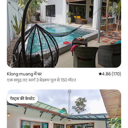
Klong muang में घर
औसत रेटिंग 5 में स
4.86 (170)
एक समुद्र तट स्वर्ग 3 बेडरूम पूल से 150 मीटर
गेस्ट्स की फ़ेवरेट
गेस्ट्स की फ़ेवरेट