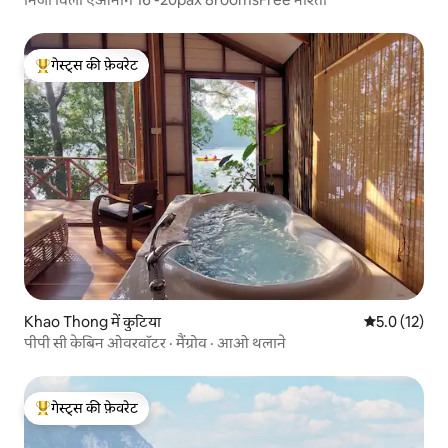
गेस्ट्स की फ़ेवरेट
गेस्ट्स का टॉप फ़ेवरेट
Khao Thong में कुटिया
औसत रेटिंग 5 मे
5.0 (12)
पीपी सी केबिन ओवरवॉटर · मैंग्रोव · आओ थलाने
गेस्ट्स की फ़ेवरेट
गेस्ट्स का टॉप फ़ेवरेट