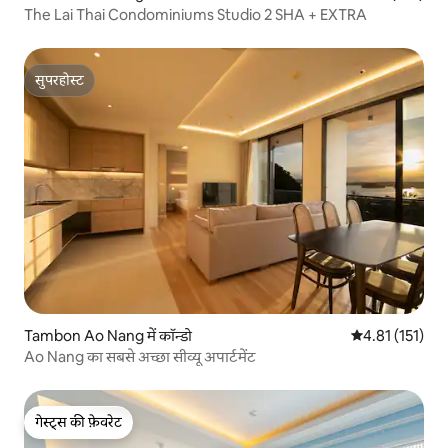
The Lai Thai Condominiums Studio 2 SHA + EXTRA
सुपरहोस्ट
सुपरहोस्ट
Tambon Ao Nang में कॉन्डो
औसत रेटिंग 5 में स
4.81 (151)
Ao Nang का सबसे अच्छा सीव्यू अपार्टमेंट
गेस्ट्स की फ़ेवरेट
गेस्ट्स की फ़ेवरेट