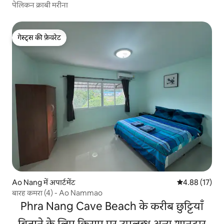
पेलिकन क्राबी मरीना
गेस्ट्स की फ़ेवरेट
गेस्ट्स की फ़ेवरेट
Ao Nang में अपार्टमेंट
औसत रेटिंग 5 में 
4.88 (17)
बारह कमरा (4) - Ao Nammao
Phra Nang Cave Beach के करीब छुट्टियाँ
बिताने के लिए किराए पर उपलब्ध अन्य शानदार