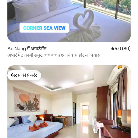
Ao Nang में अपार्टमेंट
औसत रेटिंग 5 में
5.0 (80)
अपार्टमेंट क्राबी समुद्र ⭐⭐⭐⭐ दृश्य निवास होटल निवास
गेस्ट्स की फ़ेवरेट
गेस्ट्स की फ़ेवरेट