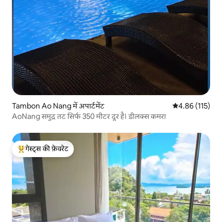
Tambon Ao Nang में अपार्टमेंट
औसत रेटिंग 5 में स
4.86 (115)
AoNang समुद्र तट सिर्फ 350 मीटर दूर है। डीलक्स कमरा
गेस्ट्स की फ़ेवरेट
गेस्ट्स का टॉप फ़ेवरेट