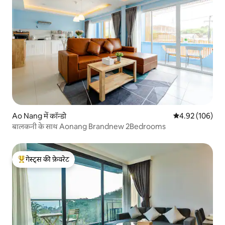
Ao Nang में कॉन्डो
औसत रेटिंग 5 में स
4.92 (106)
बालकनी के साथ Aonang Brandnew 2Bedrooms
गेस्ट्स की फ़ेवरेट
गेस्ट्स का टॉप फ़ेवरेट