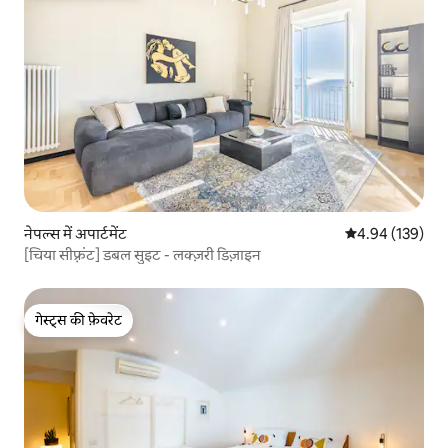
नेपल्स में अपार्टमेंट
औसत रेटिंग 5 में स
4.94 (139)
[चिया सीफ़्रंट] डबल सुइट - लक्ज़री डिज़ाइन
गेस्ट्स की फ़ेवरेट
गेस्ट्स की फ़ेवरेट