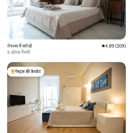
नेपल्स में कॉन्डो
औसत रेटिंग 5 में स
4.89 (209)
द ओल्ड गैलरी
गेस्ट्स की फ़ेवरेट
गेस्ट्स का टॉप फ़ेवरेट