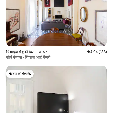
चियाईया में छुट्टी बिताने का घर
औसत रेटिंग 5 में स
4.94 (183)
शीर्ष नेपल्स - चियाया आर्ट गैलरी
गेस्ट्स की फ़ेवरेट
गेस्ट्स की फ़ेवरेट