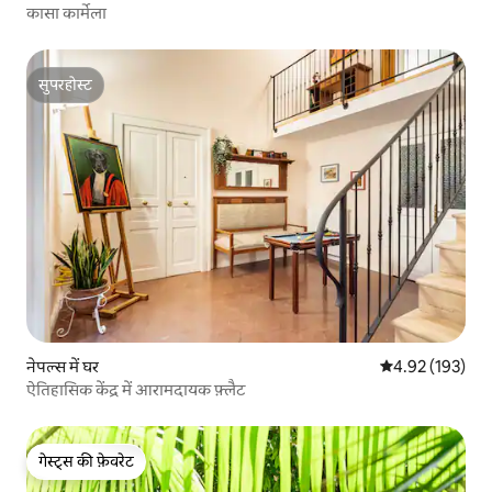
कासा कार्मेला
सुपरहोस्ट
सुपरहोस्ट
नेपल्स में घर
औसत रेटिंग 5 में स
4.92 (193)
ऐतिहासिक केंद्र में आरामदायक फ़्लैट
गेस्ट्स की फ़ेवरेट
गेस्ट्स की फ़ेवरेट