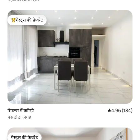
गेस्ट्स की फ़ेवरेट
गेस्ट्स का टॉप फ़ेवरेट
नेपल्स में कॉन्डो
औसत रेटिंग 5 में स
4.96 (184)
पसंदीदा जगह
गेस्ट्स की फ़ेवरेट