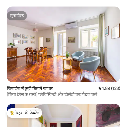
सुपरहोस्ट
सुपरहोस्ट
चियाईया में छुट्टी बिताने का घर
औसत रेटिंग 5 में स
4.89 (123)
[चिया टेरेस के रास्ते] प्लेबिस्किटो और टोलेडो तक पैदल चलें
गेस्ट्स की फ़ेवरेट
गेस्ट्स का टॉप फ़ेवरेट