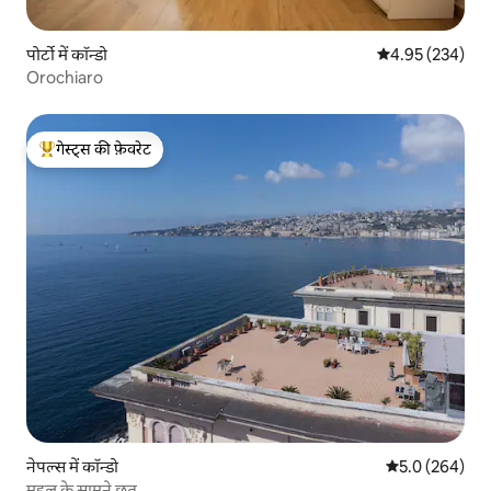
पोर्टो में कॉन्डो
औसत रेटिंग 5 में स
4.95 (234)
Orochiaro
गेस्ट्स की फ़ेवरेट
गेस्ट्स का टॉप फ़ेवरेट
नेपल्स में कॉन्डो
औसत रेटिंग 5 में 
5.0 (264)
महल के सामने छत