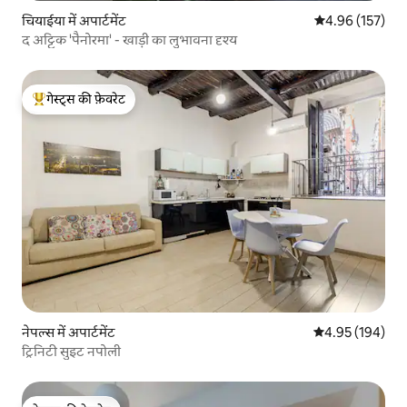
चियाईया में अपार्टमेंट
औसत रेटिंग 5 में स
4.96 (157)
द अट्टिक 'पैनोरमा' - खाड़ी का लुभावना दृश्य
गेस्ट्स की फ़ेवरेट
गेस्ट्स का टॉप फ़ेवरेट
नेपल्स में अपार्टमेंट
औसत रेटिंग 5 में स
4.95 (194)
ट्रिनिटी सुइट नपोली