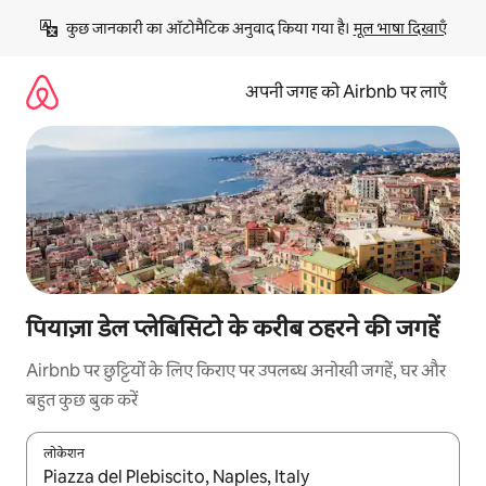
इसे
कुछ जानकारी का ऑटोमैटिक अनुवाद किया गया है। 
मूल भाषा दिखाएँ
छोड़कर
सीधा
कॉन्टेंट
अपनी जगह को Airbnb पर लाएँ
पर
जाएँ
पियाज़ा डेल प्लेबिसिटो के करीब ठहरने की जगहें
Airbnb पर छुट्टियों के लिए किराए पर उपलब्ध अनोखी जगहें, घर और
बहुत कुछ बुक करें
लोकेशन
नतीजों के उपलब्ध होने पर, अप और डाउन 'ऐरो की' का इस्तेमाल करके नेविगेट करें