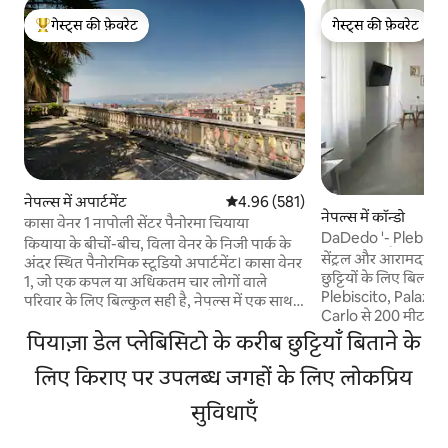
गेस्ट्स की फ़ेवरेट
गेस्ट्स की फ़ेवरेट
गेस्ट्स का टॉप फ़ेवरेट
गेस्ट्स की फ़ेवरेट
नेपल्स में अपार्टमेंट
औसत रेटिंग 5 में से 4.96, 581 समीक्षाएँ
4.96 (581)
नेपल्स में कॉन्डो
कासा वेनर 1 नापोली सेंटर पैनोरमा चियाया
DaDedo '- Plebisci
कियाया के बीचों-बीच, विला वेनर के निजी पार्क के
बीच मोनोलोकैल
सेंट्रल और आरामदायक स
अंदर स्थित पैनोरमिक स्टूडियो अपार्टमेंट। कासा वेनर
छुट्टियों के लिए बिल्कुल सही 
1, जो एक कपल या अधिकतम चार लोगों वाले
Plebiscito, Palazz
परिवार के लिए बिल्कुल सही है, नेपल्स में एक साथ
Carlo से 200 मीटर की
मिलने वाली दुर्लभ चीज़ों का संगम है : एक केंद्रीय
पालिका मेट्रो और वाटरफ
पियाज़ा डेल प्लेबिसिटो के करीब छुट्टियाँ बिताने के
लोकेशन, शांति, हरे-भरे माहौल और खाड़ी का
पर। वाया टोलेडो और केंद्रीय केबल कार से 70 मीटर
नज़ारा। कुछ मिनट की पैदल दूरी पर, आपको
लिए किराए पर उपलब्ध जगहों के लिए लोकप्रिय
की दूरी पर जो आपको वोमे
पियाज़ा डेल प्लेबिसिटो, वॉटरफ़्रंट, विया चियाया,
जाती है। बंदरगाह से 60
विया टोलेडो, टिएट्रो सैन कार्लो और बंदरगाह मिलेंगे।
सुविधाएँ
जहाज़ द्वीपों और तट के
चियाया मेट्रो, फ़निक्युलर और लिफ़्ट की मदद से
विशिष्ट नियोपोलिटन ट्र
ऐतिहासिक केंद्र, वोमेरो, द्वीपों और पुरातात्विक स्थलों