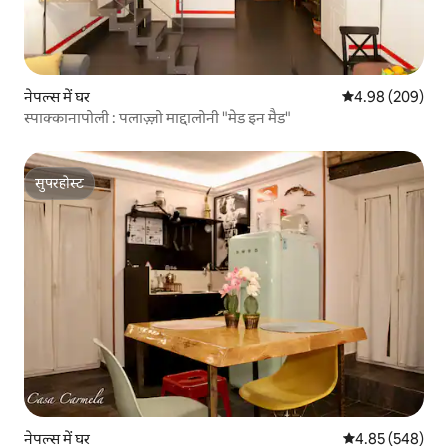
नेपल्स में घर
औसत रेटिंग 5 में स
4.98 (209)
स्पाक्कानापोली : पलाज़्ज़ो माद्दालोनी "मेड इन मैड"
सुपरहोस्ट
सुपरहोस्ट
नेपल्स में घर
औसत रेटिंग 5 में स
4.85 (548)