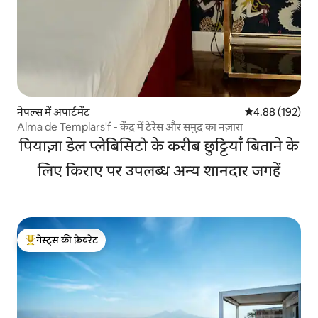
नेपल्स में अपार्टमेंट
औसत रेटिंग 5 में स
4.88 (192)
Alma de Templars'f - केंद्र में टेरेस और समुद्र का नज़ारा
पियाज़ा डेल प्लेबिसिटो के करीब छुट्टियाँ बिताने के
लिए किराए पर उपलब्ध अन्य शानदार जगहें
गेस्ट्स की फ़ेवरेट
गेस्ट्स का टॉप फ़ेवरेट