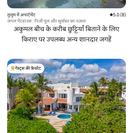
तुलुम में अपार्टमेंट
औसत रेटिंग 5 म
5.0 (8)
जंगल पेंटहाउस : निजी पूल और सूर्यास्त का नज़ारा
अकुमल बीच के करीब छुट्टियाँ बिताने के लिए
किराए पर उपलब्ध अन्य शानदार जगहें
गेस्ट्स की फ़ेवरेट
गेस्ट्स का टॉप फ़ेवरेट