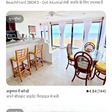
BeachFront 2BDR 5 - Gst Akumal लंबी अवधि के लिए उपलब्ध है
सुपरहोस्ट
सुपरहोस्ट
अकुमल में कॉन्डो
औसत रेटिंग 5 में स
4.84 (144)
अपने बीचफ़्रंट प्राइवेट पैराडाइज़ से बचें!