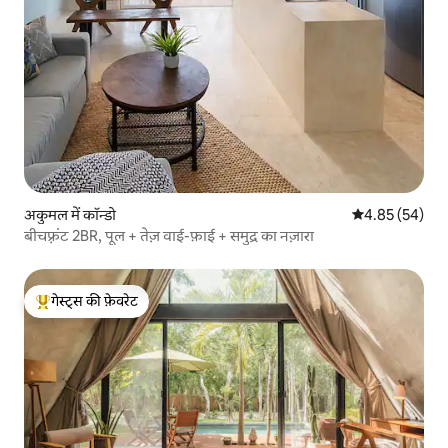
अकुमल में कॉन्डो
औसत रेटिंग 5 में 
4.85 (54)
बीचफ़्रंट 2BR, पूल + तेज़ वाई-फ़ाई + समुद्र का नज़ारा
गेस्ट्स की फ़ेवरेट
गेस्ट्स का टॉप फ़ेवरेट