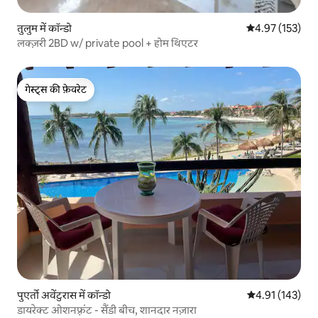
तुलुम में कॉन्डो
औसत रेटिंग 5 में स
4.97 (153)
लक्ज़री 2BD w/ private pool + होम थिएटर
गेस्ट्स की फ़ेवरेट
गेस्ट्स की फ़ेवरेट
पुएर्तो अवेंटुरास में कॉन्डो
औसत रेटिंग 5 में स
4.91 (143)
डायरेक्ट ओशनफ़्रंट - सैंडी बीच, शानदार नज़ारा