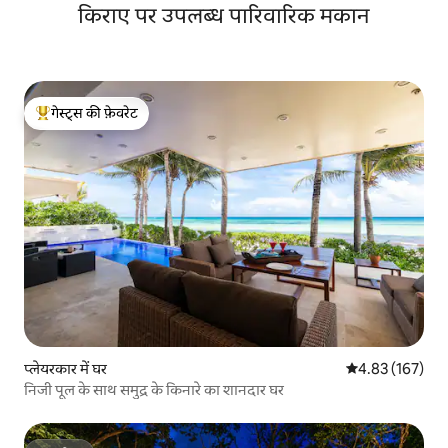
किराए पर उपलब्ध पारिवारिक मकान
गेस्ट्स की फ़ेवरेट
गेस्ट्स का टॉप फ़ेवरेट
प्लेयरकार में घर
औसत रेटिंग 5 में स
4.83 (167)
निजी पूल के साथ समुद्र के किनारे का शानदार घर