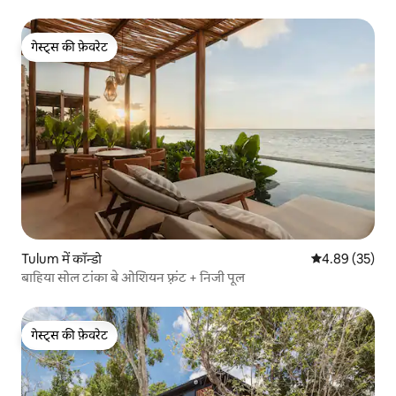
गेस्ट्स की फ़ेवरेट
गेस्ट्स की फ़ेवरेट
Tulum में कॉन्डो
औसत रेटिंग 5 में 
4.89 (35)
बाहिया सोल टांका बे ओशियन फ़्रंट + निजी पूल
गेस्ट्स की फ़ेवरेट
गेस्ट्स की फ़ेवरेट