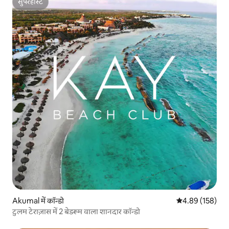
सुपरहोस्ट
सुपरहोस्ट
Akumal में कॉन्डो
औसत रेटिंग 5 में स
4.89 (158)
टुलम टेराज़ास में 2 बेडरूम वाला शानदार कॉन्डो