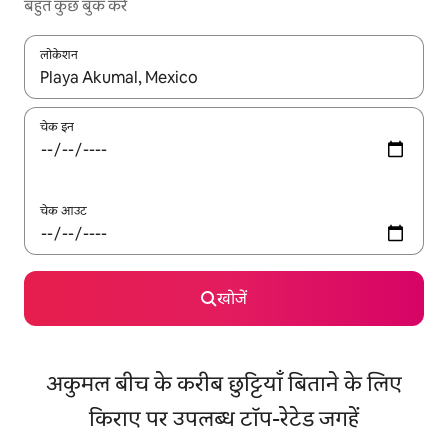
बहुत कुछ बुक करें
लोकेशन
नतीजों के उपलब्ध होने पर, अप और डाउन 'ऐरो की' का इस्तेमाल करके नेविगेट करें
चेक इन
चेक आउट
खोजें
अकुमल बीच के करीब छुट्टियाँ बिताने के लिए
किराए पर उपलब्ध टॉप-रेटेड जगहें