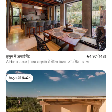
तुलुम में अपार्टमेंट
औसत रेटिंग 5 में स
4.97 (148)
Airbnb Luxe | माया संस्कृति से प्रेरित विला | टॉप रेटिंग वाला
गेस्ट्स की फ़ेवरेट
गेस्ट्स की फ़ेवरेट