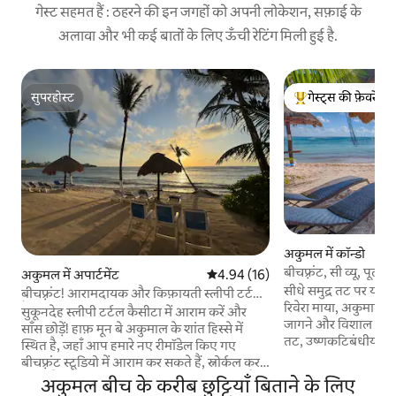
गेस्ट सहमत हैं : ठहरने की इन जगहों को अपनी लोकेशन, सफ़ाई के
अलावा और भी कई बातों के लिए ऊँची रेटिंग मिली हुई है.
सुपरहोस्ट
गेस्ट्स की फ़ेवरेट
सुपरहोस्ट
गेस्ट्स का टॉप फ़ेवरेट
अकुमल में कॉन्डो
बीचफ़्रंट, सी व्यू, पू
अकुमल में अपार्टमेंट
औसत रेटिंग 5 में से 4.94, 16 समीक्षाएँ
4.94 (16)
सीधे समुद्र तट पर यह क
बीचफ़्रंट! आरामदायक और किफ़ायती स्लीपी टर्टल
रिवेरा माया, अकुमाल, M
कैसीटा
सुकूनदेह स्लीपी टर्टल कैसीटा में आराम करें और
जागने और विशाल समुद्र, 
साँस छोड़ें! हाफ़ मून बे अकुमाल के शांत हिस्से में
तट, उष्णकटिबंधीय पक्षि
स्थित है, जहाँ आप हमारे नए रीमॉडेल किए गए
सूर्योदय - शांति, विश्र
बीचफ़्रंट स्टूडियो में आराम कर सकते हैं, स्नोर्कल कर
मस्ती देखने की कल्पना करें। अपने पिछले द
सकते हैं या बस पालपा के नीचे आराम कर सकते हैं!
अकुमल बीच के करीब छुट्टियाँ बिताने के लिए
स्नॉर्कलिंग की शानदार सीढ
याल - कू लैगून को स्नोर्कल करने के लिए टहलते