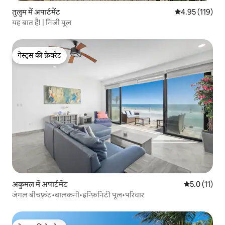
तुलुम में अपार्टमेंट
औसत रेटिंग 5 में स
4.95 (119)
यह बात है! | निजी पूल
गेस्ट्स की फ़ेवरेट
गेस्ट्स की फ़ेवरेट
अकुमल में अपार्टमेंट
औसत रेटिंग 5 मे
5.0 (11)
जंगल बीचफ़्रंट•बालकनी•इन्फ़िनिटी पूल•परिवार