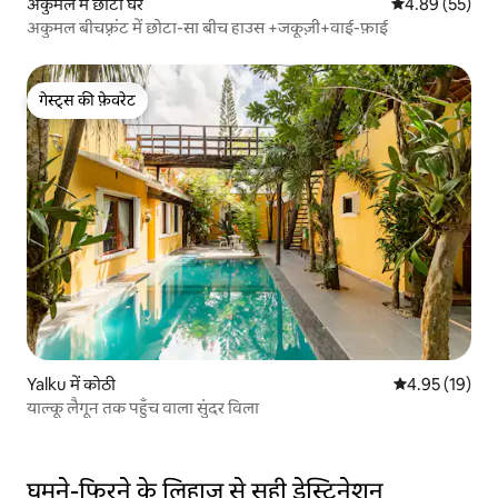
अकुमल में छोटा घर
औसत रेटिंग 5 में 
4.89 (55)
अकुमल बीचफ़्रंट में छोटा-सा बीच हाउस +जकूज़ी+वाई-फ़ाई
गेस्ट्स की फ़ेवरेट
गेस्ट्स की फ़ेवरेट
Yalku में कोठी
औसत रेटिंग 5 में 
4.95 (19)
याल्कू लैगून तक पहुँच वाला सुंदर विला
घूमने-फिरने के लिहाज़ से सही डेस्टिनेशन