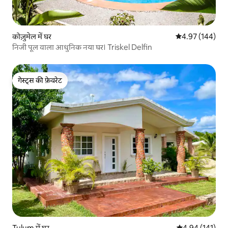
कोज़ुमेल में घर
औसत रेटिंग 5 में स
4.97 (144)
निजी पूल वाला आधुनिक नया घर। Triskel Delfin
गेस्ट्स की फ़ेवरेट
गेस्ट्स की फ़ेवरेट
Tulum में घर
औसत रेटिंग 5 में स
4.94 (141)