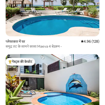
प्लेयरकार में घर
औसत रेटिंग 5 में स
4.96 (128)
समुद्र तट के सामने कासा Maeva 4 बेडरूम -
गेस्ट्स की फ़ेवरेट
गेस्ट्स का टॉप फ़ेवरेट