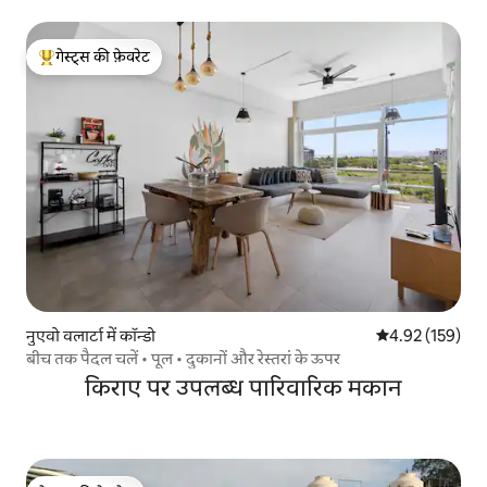
गेस्ट्स की फ़ेवरेट
गेस्ट्स का टॉप फ़ेवरेट
नुएवो वलार्टा में कॉन्डो
औसत रेटिंग 5 में स
4.92 (159)
बीच तक पैदल चलें • पूल • दुकानों और रेस्तरां के ऊपर
किराए पर उपलब्ध पारिवारिक मकान