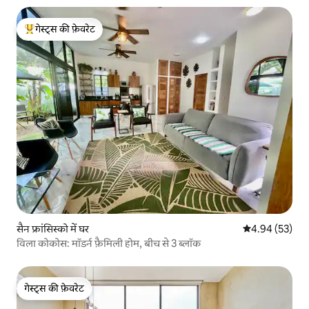
गेस्ट्स की फ़ेवरेट
गेस्ट्स का टॉप फ़ेवरेट
सैन फ्रांसिस्को में घर
औसत रेटिंग 5 में 
4.94 (53)
विला कोकोस: मॉडर्न फ़ैमिली होम, बीच से 3 ब्लॉक
गेस्ट्स की फ़ेवरेट
गेस्ट्स की फ़ेवरेट