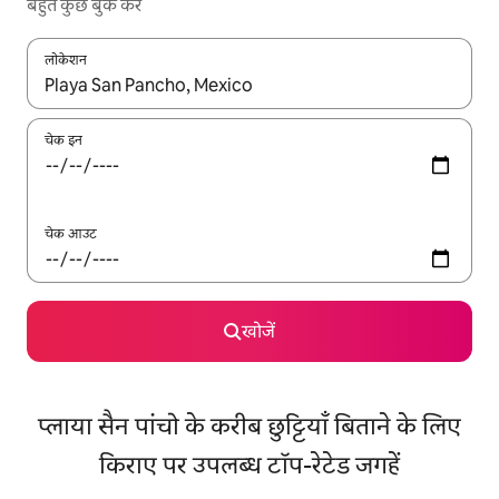
बहुत कुछ बुक करें
लोकेशन
नतीजों के उपलब्ध होने पर, अप और डाउन 'ऐरो की' का इस्तेमाल करके नेविगेट करें
चेक इन
चेक आउट
खोजें
प्लाया सैन पांचो के करीब छुट्टियाँ बिताने के लिए
किराए पर उपलब्ध टॉप-रेटेड जगहें