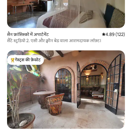
सैन फ्रांसिस्को में अपार्टमेंट
औसत रेटिंग 5 में स
4.89 (122)
सैंटे स्टूडियो 2. एसी और क्वीन बेड वाला आरामदायक लॉफ़्ट।
गेस्ट्स की फ़ेवरेट
गेस्ट्स का टॉप फ़ेवरेट