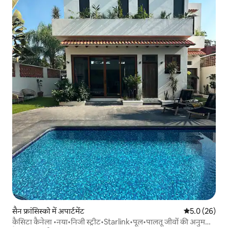
सैन फ्रांसिस्को में अपार्टमेंट
औसत रेटिंग 5 में
5.0 (26)
कैसिटा कैनेला •नया•निजी स्ट्रीट•Starlink•पूल•पालतू जीवों की अनुमति