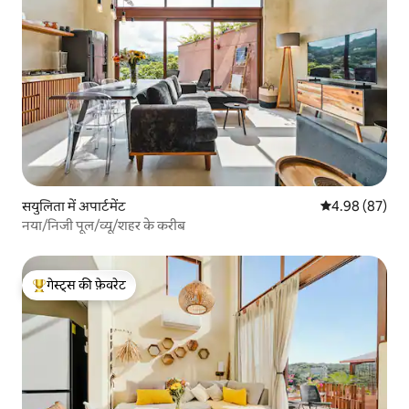
सयुलिता में अपार्टमेंट
औसत रेटिंग 5 में 
4.98 (87)
नया/निजी पूल/व्यू/शहर के करीब
गेस्ट्स की फ़ेवरेट
गेस्ट्स का टॉप फ़ेवरेट