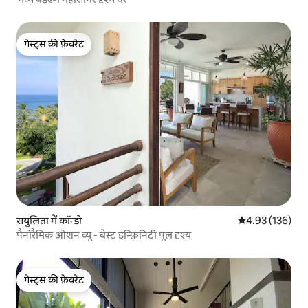
गेस्ट्स की फ़ेवरेट
गेस्ट्स की फ़ेवरेट
सयुलिता में कॉन्डो
औसत रेटिंग 5 में स
4.93 (136)
पैनोरैमिक ओशन व्यू - बेस्ट इन्फ़िनिटी पूल दृश्य
गेस्ट्स की फ़ेवरेट
गेस्ट्स की फ़ेवरेट