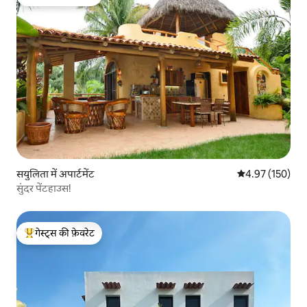
गेस्ट्स का टॉप फ़ेवरेट
सयुलिता में अपार्टमेंट
औसत रेटिंग 5 में स
4.97 (150)
सुंदर पेंटहाउस!
गेस्ट्स की फ़ेवरेट
गेस्ट्स का टॉप फ़ेवरेट