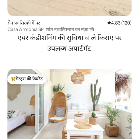
सैन फ्रांसिस्को में घर
औसत रेटिंग 5 में स
4.83 (120)
Casa Armonía SP. शांत नखलिस्तान का मज़ा लें।
एयर कंडीशनिंग की सुविधा वाले किराए पर
उपलब्ध अपार्टमेंट
गेस्ट्स की फ़ेवरेट
गेस्ट्स का टॉप फ़ेवरेट