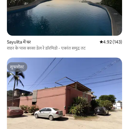
Sayulita में घर
औसत रेटिंग 5 में स
4.92 (143)
शहर के पास कासा डेल रे डॉरमिडो - एकांत समुद्र तट
सुपरहोस्ट
सुपरहोस्ट