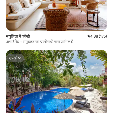
सयुलिता में कॉन्डो
औसत रेटिंग 5 में स
4.88 (175)
अपार्टमेंट + समुद्रतट का एक्सेस/डे पास शामिल है
सुपरहोस्ट
सुपरहोस्ट