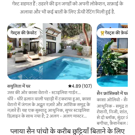
गेस्ट सहमत हैं : ठहरने की इन जगहों को अपनी लोकेशन, सफ़ाई के
अलावा और भी कई बातों के लिए ऊँची रेटिंग मिली हुई है.
गेस्ट्स की फ़ेवरेट
गेस्ट्स की फ़ेवरेट
गेस्ट्स की फ़ेवरेट
गेस्ट्स का टॉप फ़ेवरेट
सयुलिता में घर
औसत रेटिंग 5 में से 4.89, 107 समीक्षाएँ
4.89 (107)
उत्तर की ओर कासा वेरानो - स्टाइलिश गार्डन
सैन फ्रांसिस्को में घर
ओएसिस
धीरे - धीरे ढलान वाली पहाड़ी में टकराया हुआ, कासा
कासा ओलिवो - सैन पैन्
वेरानो में जंगल के अद्भुत नज़ारे और आंशिक समुद्र के
आधुनिक - समुद्र तट का
नज़ारे हैं। यह एक सुस्वादु आधुनिक, सुपर स्टाइलिश
रोशनी, निजी, शांत, मुख्य
डिज़ाइन के साथ नया है; 2 अलग - अलग मास्टर
से दो ब्लॉक, सुंदर जंगल 
बेडरूम, जिनमें से प्रत्येक में एक पूर्ण बाथरूम, किंग
बगीचा, फ़ैशनेबल और 
साइज़ बेड और एसी है। गर्म पूल। लिविंग रूम खोलें।
व्यवसाय (शहर और समुद्र
प्लाया सैन पांचो के करीब छुट्टियाँ बिताने के लिए
किचन एक खूबसूरत आँगन में खुलता है, जहाँ खारे
तीन ब्लॉक के भीतर स्