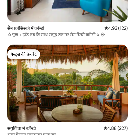
सैन फ्रांसिस्को में कॉन्डो
औसत रेटिंग 5 में स
4.93 (122)
☆पूल + हॉट टब के साथ समुद्र तट पर सैन पैन्चो कॉन्डो☆☀
गेस्ट्स की फ़ेवरेट
गेस्ट्स की फ़ेवरेट
सयुलिता में कॉन्डो
औसत रेटिंग 5 में स
4.88 (227)
भव्य बेडरूम महासागर दृश्य घर