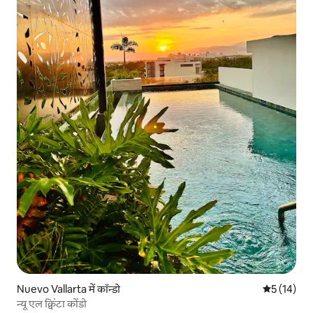
Nuevo Vallarta में कॉन्डो
औसत रेटिंग 5 
5 (14)
न्यू एल क्विंटा कोंडो