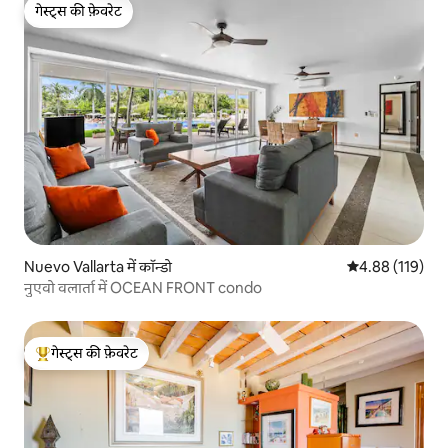
गेस्ट्स की फ़ेवरेट
गेस्ट्स की फ़ेवरेट
Nuevo Vallarta में कॉन्डो
औसत रेटिंग 5 में स
4.88 (119)
नुएवो वलार्ता में OCEAN FRONT condo
गेस्ट्स की फ़ेवरेट
गेस्ट्स का टॉप फ़ेवरेट