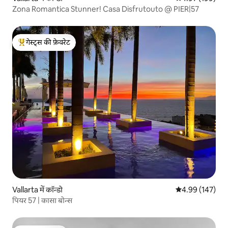
Zona Romantica Stunner! Casa Disfrutouto @ PIER|57
गेस्ट्स की फ़ेवरेट
गेस्ट्स का टॉप फ़ेवरेट
Vallarta में कॉन्डो
औसत रेटिंग 5 में स
4.99 (147)
पियर 57 | कासा बोन्स