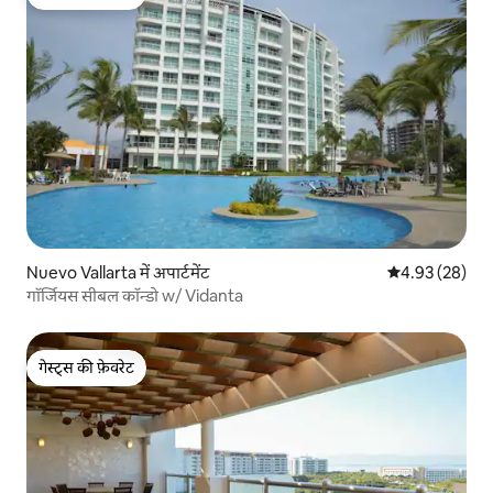
गेस्ट्स की फ़ेवरेट
Nuevo Vallarta में अपार्टमेंट
औसत रेटिंग 5 में 
4.93 (28)
गॉर्जियस सीबल कॉन्डो w/ Vidanta
गेस्ट्स की फ़ेवरेट
गेस्ट्स की फ़ेवरेट