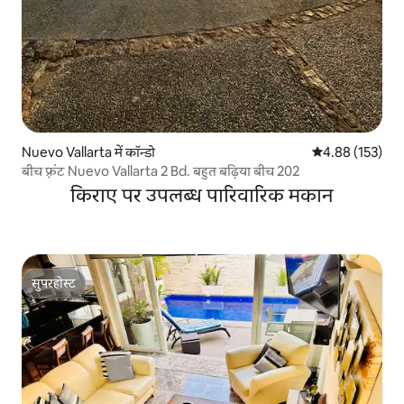
Nuevo Vallarta में कॉन्डो
औसत रेटिंग 5 में स
4.88 (153)
बीच फ़्रंट Nuevo Vallarta 2 Bd. बहुत बढ़िया बीच 202
किराए पर उपलब्ध पारिवारिक मकान
सुपरहोस्ट
सुपरहोस्ट