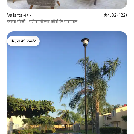
Vallarta में घर
औसत रेटिंग 5 में स
4.82 (122)
कासा मोजो - मरीना गोल्फ कोर्स के पास पूल
गेस्ट्स की फ़ेवरेट
गेस्ट्स की फ़ेवरेट