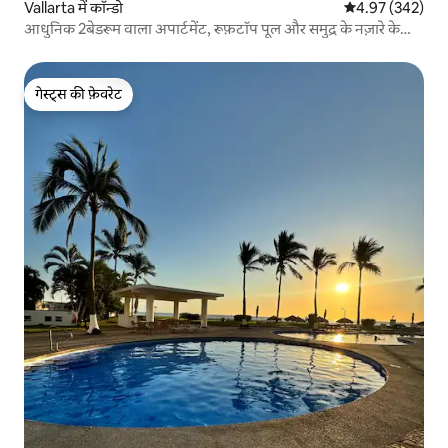
Vallarta में कॉन्डो
औसत रेटिंग 5 में स
4.97 (342)
आधुनिक 2बेडरूम वाला अपार्टमेंट, रूफ़टॉप पूल और समुद्र के नज़ारे के
साथ
गेस्ट्स की फ़ेवरेट
गेस्ट्स की फ़ेवरेट