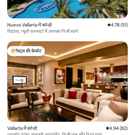
Nuevo Vallarta में कॉन्डो
औसत रेटिंग 5 में 
4.78 (51)
विदांता, न्यूवो वल्लार्टा में आपका निजी स्वर्ग
गेस्ट्स की फ़ेवरेट
गेस्ट्स का टॉप फ़ेवरेट
Vallarta में कॉन्डो
औसत रेटिंग 5 में 
4.94 (82)
एवलॉन 406: लक्ज़री अपार्टमेंट, निजी पूल और दिव्य दृश्य