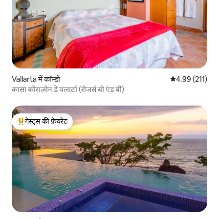
Vallarta में कॉन्डो
औसत रेटिंग 5 में स
4.99 (211)
कासा कोराज़ोन डे वलार्टा (रोजर्स बी एंड बी)
गेस्ट्स की फ़ेवरेट
गेस्ट्स का टॉप फ़ेवरेट