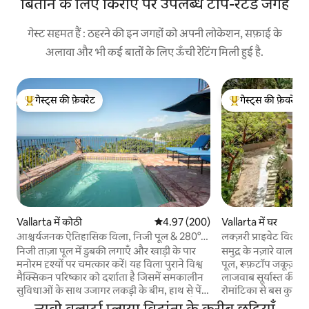
बिताने के लिए किराए पर उपलब्ध टॉप-रेटेड जगहें
गेस्ट सहमत हैं : ठहरने की इन जगहों को अपनी लोकेशन, सफ़ाई के
अलावा और भी कई बातों के लिए ऊँची रेटिंग मिली हुई है.
गेस्ट्स की फ़ेवरेट
गेस्ट्स की फ़ेवरेट
गेस्ट्स का टॉप फ़ेवरेट
गेस्ट्स का टॉप फ़ेवरेट
Vallarta में कोठी
औसत रेटिंग 5 में से 4.97, 200 समीक्षाएँ
4.97 (200)
Vallarta में घर
आश्चर्यजनक ऐतिहासिक विला, निजी पूल & 280°
लक्ज़री प्राइवेट विला पूल
दृश्य
निजी ताज़ा पूल में डुबकी लगाएँ और खाड़ी के पार
समुद्र के नज़ारे वाला ल
मनोरम दृश्यों पर चमत्कार करें। यह विला पुराने विश्व
पूल, रूफ़टॉप जकूज़ी,
मैक्सिकन परिष्कार को दर्शाता है जिसमें समकालीन
लाजवाब सूर्यास्त की सुव
सुविधाओं के साथ उजागर लकड़ी के बीम, हाथ से पेंट
रोमांटिका से बस कुछ ह
की गई टाइलें और औपनिवेशिक प्राचीन वस्तुएं हैं।
एक्सक्लूसिव कॉन्चास ची
न्यूवो वलार्टा प्लाया विदांता के करीब छुट्टियाँ