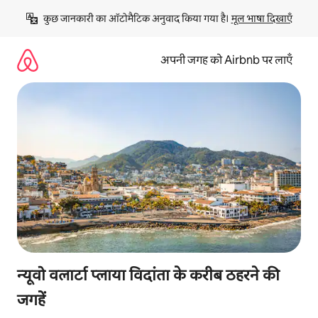
इसे
कुछ जानकारी का ऑटोमैटिक अनुवाद किया गया है। 
मूल भाषा दिखाएँ
छोड़कर
सीधा
कॉन्टेंट
अपनी जगह को Airbnb पर लाएँ
पर
जाएँ
न्यूवो वलार्टा प्लाया विदांता के करीब ठहरने की
जगहें