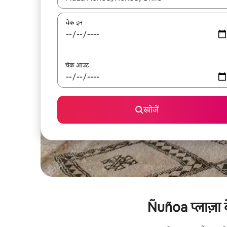
चेक इन
चेक आउट
खोजें
Ñuñoa प्लाज़ा क