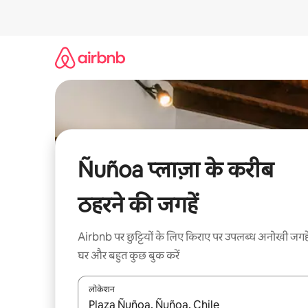
इसे
छोड़कर
सीधा
कॉन्टेंट
पर
जाएँ
Ñuñoa प्लाज़ा के करीब
ठहरने की जगहें
Airbnb पर छुट्टियों के लिए किराए पर उपलब्ध अनोखी जगहे
घर और बहुत कुछ बुक करें
लोकेशन
नतीजों के उपलब्ध होने पर, अप और डाउन 'ऐरो की' का इस्तेमाल 