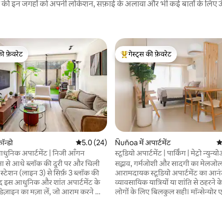
रने की इन जगहों को अपनी लोकेशन, सफ़ाई के अलावा और भी कई बातों के लिए ऊँची
की फ़ेवरेट
गेस्ट्स की फ़ेवरेट
टॉप फ़ेवरेट
गेस्ट्स का टॉप फ़ेवरेट
ॉन्डो
औसत रेटिंग 5 में से 5.0, 24 समीक्षाएँ
5.0 (24)
Ñuñoa में अपार्टमेंट
औ
 आधुनिक अपार्टमेंट | निजी आँगन
स्टूडियो अपार्टमेंट | पार्किंग | मेट्रो न्युन्
ोआ से आधे ब्लॉक की दूरी पर और चिली
सद्भाव, गर्मजोशी और सादगी का मेलजोल 
रो स्टेशन (लाइन 3) से सिर्फ़ 3 ब्लॉक की
आरामदायक स्टूडियो अपार्टमेंट का आनं
ूद इस आधुनिक और शांत अपार्टमेंट के
व्यावसायिक यात्रियों या शांति से ठहरने क
ज़ाइन का मज़ा लें, जो आराम करने और
लोगों के लिए बिलकुल सही। मॉन्सेन्योर एज़ागिरे और
ो एक्सप्लोर करने के लिए बिल्कुल सही
न्यूनोआ मेट्रो के करीब होने के चलते, 
सैंटियागो के मुख्य बिंदुओं से जुड़ने का म
00% इलेक्ट्रिक किचन और एक निजी
नेशनल स्टेडियम से इसकी नज़दीकी इसे क