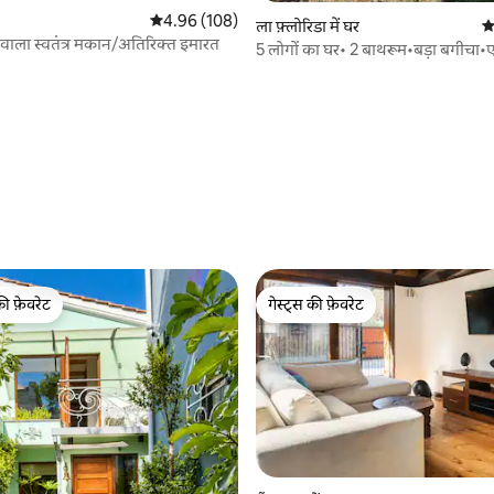
औसत रेटिंग 5 में से 4.96, 108 समीक्षाएँ
4.96 (108)
 समीक्षाएँ
ला फ़्लोरिडा में घर
औ
वाला स्वतंत्र मकान/अतिरिक्त इमारत
5 लोगों का घर• 2 बाथरूम•बड़ा बगीचा•
कंडीशनर•2 पार्किंग स्थल
की फ़ेवरेट
गेस्ट्स की फ़ेवरेट
टॉप फ़ेवरेट
गेस्ट्स की फ़ेवरेट
 समीक्षाएँ