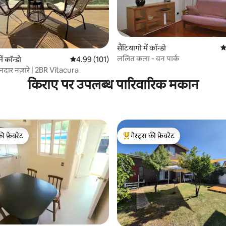
सैंटियागो में कॉन्डो
औस
ललित कला - वन पार्क
 समीक्षाएँ
ें कॉन्डो
औसत रेटिंग 5 में से 4.99, 101 समीक्षाएँ
4.99 (101)
शानदार नज़ारे | 2BR Vitacura
किराए पर उपलब्ध पारिवारिक मकान
की फ़ेवरेट
गेस्ट्स की फ़ेवरेट
टॉप फ़ेवरेट
गेस्ट्स का टॉप फ़ेवरेट