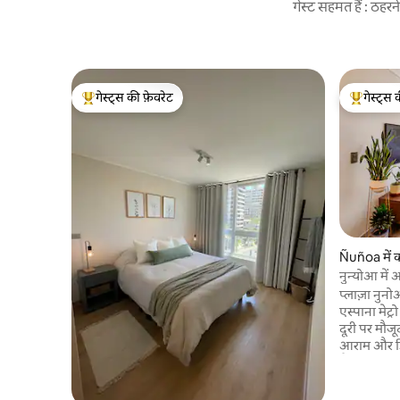
गेस्ट सहमत हैं : ठह
गेस्ट्स की फ़ेवरेट
गेस्ट्स 
गेस्ट्स का टॉप फ़ेवरेट
गेस्ट्स का 
Ñuñoa में क
नुन्योआ में
प्लाज़ा नुन
एस्पाना मेट्
दूरी पर मौज
आराम और डि
सैंटियागो क
है। यहाँ दो बेडरूम, दो बाथरूम, एक पूरी तरह से
सुसज्जित 1