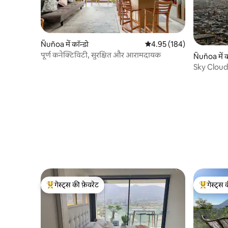
Ñuñoa में कॉन्डो
औसत रेटिंग 5 में से 4.95, 184
4.95 (184)
पूर्ण कनेक्टिविटी, सुरक्षित और आरामदायक
Ñuñoa में क
Sky Cloud
गेस्ट्स की फ़ेवरेट
गेस्ट्स 
गेस्ट्स का टॉप फ़ेवरेट
गेस्ट्स का 