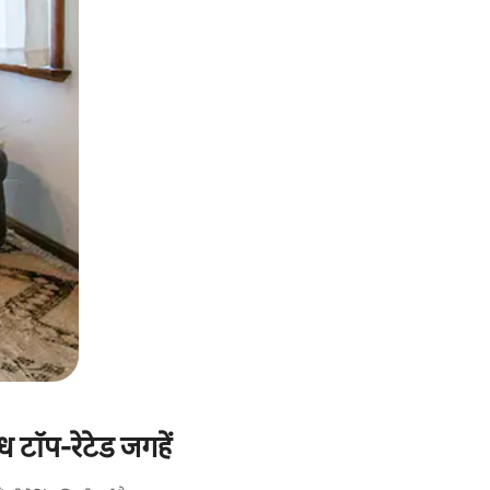
 टॉप-रेटेड जगहें