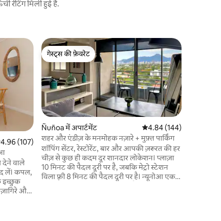
 रेटिंग मिली हुई है.
Ñuñoa में 
गेस्ट्स की फ़ेवरेट
गेस्ट्स की
पर्वत श्रृंखल
गेस्ट्स की फ़ेवरेट
गेस्ट्स की
सैंटियागो में मे
थिएटर और सब
मेरे आधुन
लें। 2 - सीटर बेड के साथ सूट में ✅ मास्टर बेडरूम।
आपके मनोरं
स्मार्ट टी
पूरी तरह स
Ñuñoa में अपार्टमेंट
औसत रेटिंग 5 में से 4.84, 14
4.84 (144)
पूल। ✅ निजी
शहर और एंडीज़ के मनमोहक नज़ारे + मुफ़्त पार्किंग
सत रेटिंग 5 में से 4.96, 107 समीक्षाएँ
4.96 (107)
✅ 1 ब्लॉक के भीतर
शॉपिंग सेंटर, रेस्टोरेंट, बार और आपकी ज़रूरत की हर
योआ
और कनेक्टि
चीज़ से कुछ ही कदम दूर शानदार लोकेशन। प्लाज़ा
देने वाले
बिल्कुल सह
10 मिनट की पैदल दूरी पर है, जबकि मेट्रो स्टेशन
द लें। कपल,
विला फ़्री 8 मिनट की पैदल दूरी पर है। न्यूनोआ एक
े इच्छुक
बहुत ही सुरक्षित आवासीय इलाका है, जहाँ से पहाड़ों
और शहर के क्षितिज के खूबसूरत नज़ारे दिखाई देते हैं।
आपके पास
यहाँ का शांत आवासीय इलाका बड़े शहर के भीतर
ौका होगा।
रहने के सभी आकर्षणों को मिलाकर एक अनोखा
ॉन्सर्ट या