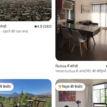
 समीक्षाएँ
ॉन्डो
औसत रेटिंग 5 में से 4.9, 240 समीक्षाएँ
4.9 (240)
 - ठहरने की एक जगह
Ñuñoa में कॉन्डो
प्लाज़ा ñuñoa से अपार्टमेंट की सीढ़ियाँ
की फ़ेवरेट
गेस्ट्स की फ़ेवरेट
टॉप फ़ेवरेट
गेस्ट्स का टॉप फ़ेवरेट