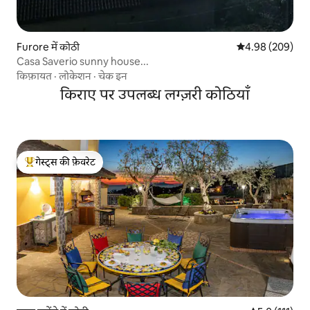
Furore में कोठी
औसत रेटिंग 5 में स
4.98 (209)
Casa Saverio sunny house...
किफ़ायत
·
लोकेशन
·
चेक इन
किराए पर उपलब्ध लग्ज़री कोठियाँ
गेस्ट्स की फ़ेवरेट
गेस्ट्स का टॉप फ़ेवरेट