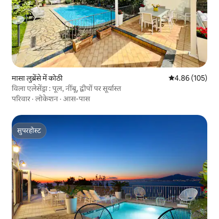
मासा लुब्रेंसे में कोठी
औसत रेटिंग 5 में स
4.86 (105)
विला एलेसेंड्रा : पूल, नींबू, द्वीपों पर सूर्यास्त
परिवार
·
लोकेशन
·
आस-पास
सुपरहोस्ट
सुपरहोस्ट