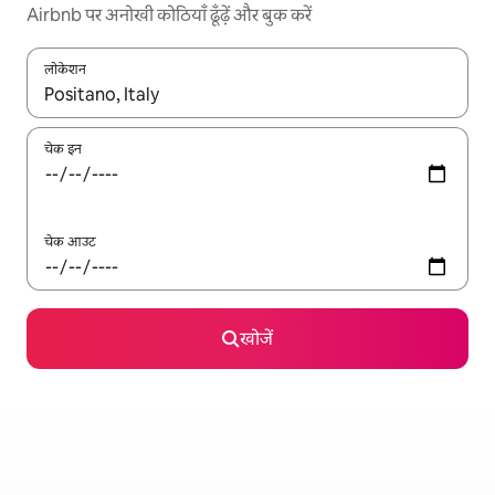
Airbnb पर अनोखी कोठियाँ ढूँढ़ें और बुक करें
लोकेशन
नतीजों के उपलब्ध होने पर, अप और डाउन 'ऐरो की' का इस्तेमाल करके नेविगेट करें
चेक इन
चेक आउट
खोजें