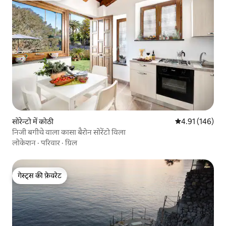
सोरेन्टो में कोठी
औसत रेटिंग 5 में स
4.91 (146)
निजी बगीचे वाला कासा बैरोन सोरेंटो विला
लोकेशन
·
परिवार
·
ग्रिल
गेस्ट्स की फ़ेवरेट
गेस्ट्स की फ़ेवरेट