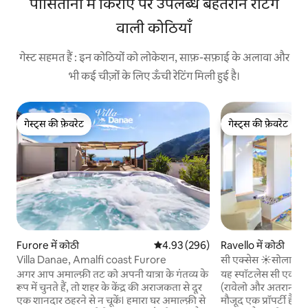
पोसितानो में किराए पर उपलब्ध बेहतरीन रेटिंग
वाली कोठियाँ
गेस्ट सहमत हैं : इन कोठियों को लोकेशन, साफ़-सफ़ाई के अलावा और
भी कई चीज़ों के लिए ऊँची रेटिंग मिली हुई है।
गेस्ट्स की फ़ेवरेट
गेस्ट्स की फ़ेवरेट
गेस्ट्स की फ़ेवरेट
गेस्ट्स की फ़ेवरेट
Furore में कोठी
औसत रेटिंग 5 में से 4.93, 296 समीक्षाएँ
4.93 (296)
Ravello में कोठी
Villa Danae, Amalfi coast Furore
सी एक्सेस ☀️सोलारियम प
तट
अगर आप अमाल्फ़ी तट को अपनी यात्रा के गंतव्य के
यह स्पॉटलेस सी एक्सेस
रूप में चुनते हैं, तो शहर के केंद्र की अराजकता से दूर
(रावेलो और अतरानी/समुद
एक शानदार ठहरने से न चूकें। हमारा घर अमाल्फ़ी से
मौजूद एक प्रॉपर्टी है, जो