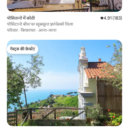
पोसितानो में कोठी
औसत रेटिंग 5 में स
4.91 (183)
पोसिटानो बीच पर खूबसूरत फ़्रांचेस्को विला
परिवार
·
किफ़ायत
·
आना-जाना
गेस्ट्स की फ़ेवरेट
गेस्ट्स की फ़ेवरेट