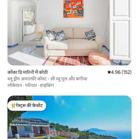
कोंका डि मारिनी में कोठी
औसत रेटिंग 5 में स
4.96 (152)
ब्लू ड्रीम अमाल्फ़ी कोस्ट - सी व्यू पूल और बगीचा
लोकेशन
·
परिवार
·
हाइकिंग
गेस्ट्स की फ़ेवरेट
गेस्ट्स का टॉप फ़ेवरेट