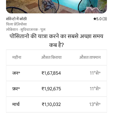
सोरेन्टो में कोठी
औसत रेटिंग 5 म
5.0 (3)
विला प्रेज़ियोसा
लोकेशन
·
सुविधाजनक
·
पूल
पोसितानो की यात्रा करने का सबसे अच्छा समय
कब है?
महीना
औसत किराया
औसत तापमान
जन॰
₹1,67,854
11°से॰
फ़र॰
₹1,92,675
11°से॰
मार्च
₹1,10,032
13°से॰