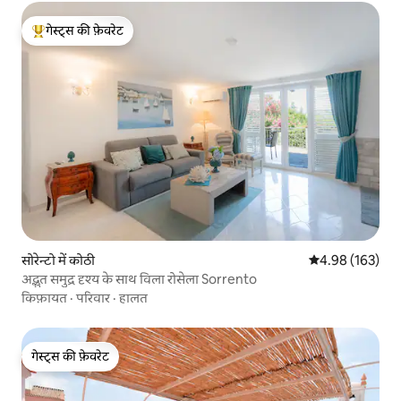
गेस्ट्स की फ़ेवरेट
गेस्ट्स का टॉप फ़ेवरेट
सोरेन्टो में कोठी
औसत रेटिंग 5 में स
4.98 (163)
अद्भुत समुद्र दृश्य के साथ विला रोसेला Sorrento
किफ़ायत
·
परिवार
·
हालत
गेस्ट्स की फ़ेवरेट
गेस्ट्स की फ़ेवरेट