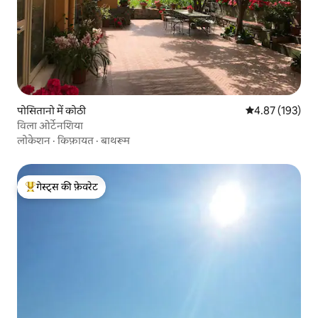
पोसितानो में कोठी
औसत रेटिंग 5 में स
4.87 (193)
विला ओर्टेनशिया
लोकेशन
·
किफ़ायत
·
बाथरूम
गेस्ट्स की फ़ेवरेट
गेस्ट्स का टॉप फ़ेवरेट