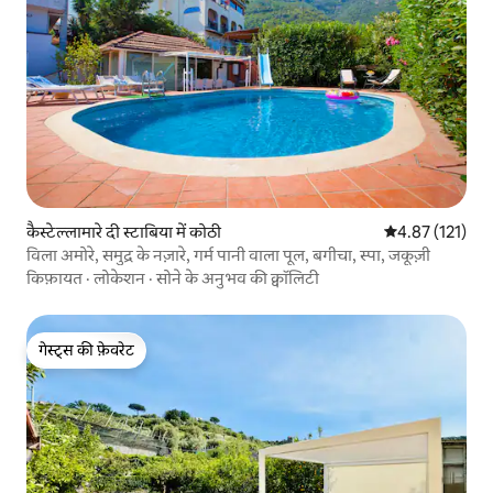
कैस्टेल्लामारे दी स्टाबिया में कोठी
औसत रेटिंग 5 में स
4.87 (121)
विला अमोरे, समुद्र के नज़ारे, गर्म पानी वाला पूल, बगीचा, स्पा, जकूज़ी
किफ़ायत
·
लोकेशन
·
सोने के अनुभव की क्वॉलिटी
गेस्ट्स की फ़ेवरेट
गेस्ट्स की फ़ेवरेट