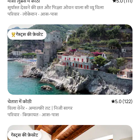
मासा लुब्रेंसे में कोठी
औसत रेटिंग 5 में
5.0 (111)
सूर्यास्त देखने की छत और पिज़्ज़ा ओवन वाला सी व्यू विला
परिवार
·
लोकेशन
·
आस-पास
गेस्ट्स की फ़ेवरेट
गेस्ट्स का टॉप फ़ेवरेट
चेतारा में कोठी
औसत रेटिंग 5 में 
5.0 (122)
विला वेनेर - अमाल्फ़ी तट | निजी सागर
परिवार
·
किफ़ायत
·
आस-पास
गेस्ट्स की फ़ेवरेट
गेस्ट्स की फ़ेवरेट