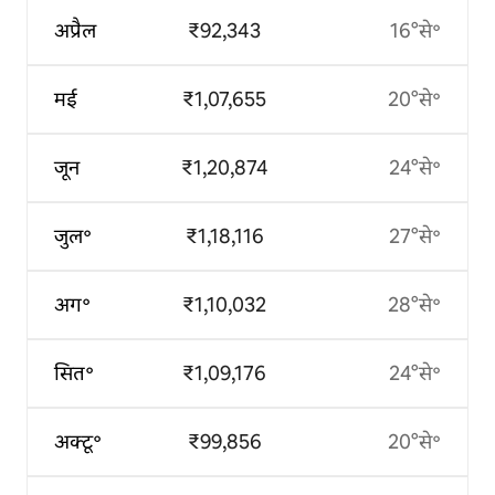
अप्रैल
₹92,343
16°से॰
मई
₹1,07,655
20°से॰
जून
₹1,20,874
24°से॰
जुल॰
₹1,18,116
27°से॰
अग॰
₹1,10,032
28°से॰
सित॰
₹1,09,176
24°से॰
अक्टू॰
₹99,856
20°से॰