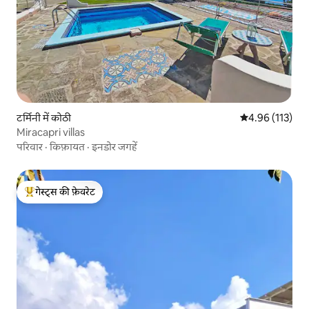
टर्मिनी में कोठी
औसत रेटिंग 5 में स
4.96 (113)
Miracapri villas
परिवार
·
किफ़ायत
·
इनडोर जगहें
गेस्ट्स की फ़ेवरेट
गेस्ट्स का टॉप फ़ेवरेट