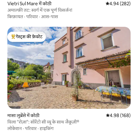
Vietri Sul Mare में कोठी
औसत रेटिंग 5 में स
4.94 (282)
अमाल्फ़ी तट: स्वर्ग में एक पूर्ण विसर्जन!
किफ़ायत
·
परिवार
·
आस-पास
गेस्ट्स की फ़ेवरेट
गेस्ट्स का टॉप फ़ेवरेट
मासा लुब्रेंसे में कोठी
औसत रेटिंग 5 में स
4.98 (168)
विला "रोज़ा": सोरेंटो सी व्यू के साथ जैकूज़ी®
लोकेशन
·
परिवार
·
हाइकिंग