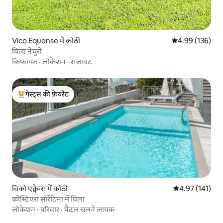
Vico Equense में कोठी
औसत रेटिंग 5 में स
4.99 (136)
विला नेचुरो
किफ़ायत
·
लोकेशन
·
सजावट
गेस्ट्स की फ़ेवरेट
गेस्ट्स का टॉप फ़ेवरेट
विको एक्वेन्स में कोठी
औसत रेटिंग 5 में स
4.97 (141)
कोस्टिएरा सोरेंटिना में विला
लोकेशन
·
परिवार
·
पैदल चलने लायक