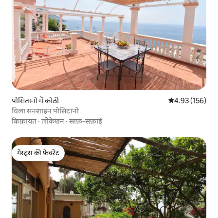
पोसितानो में कोठी
औसत रेटिंग 5 में स
4.93 (156)
विला सनशाइन पोसिटानो
किफ़ायत
·
लोकेशन
·
साफ़-सफ़ाई
गेस्ट्स की फ़ेवरेट
गेस्ट्स की फ़ेवरेट