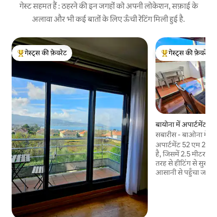
गेस्ट सहमत हैं : ठहरने की इन जगहों को अपनी लोकेशन, सफ़ाई के
अलावा और भी कई बातों के लिए ऊँची रेटिंग मिली हुई है.
गेस्ट्स की फ़ेवरेट
गेस्ट्स की फ़ेवरेट
गेस्ट्स का टॉप फ़ेवरेट
गेस्ट्स का टॉप फ़ेवरेट
बायोना में अपार्टमेंट
सबारीस - बाओना में अपार
तट से .6 किमी दूर
अपार्टमेंट 52 एम 2 दक
है, जिसमें 2.5 मीटर 2 की 
तरह से हीटिंग से सुसज्
आसानी से पहुँचा जा स
नहीं। सबारस, समुद्र तट
सैंटियागो(पुर्तगाली) प
शानदार समुद्र तटों, मछ
प्रत्यक्ष राजमार्ग पहुं