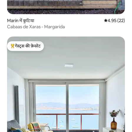
Marín में कुटिया
औसत रेटिंग 5 में 
4.95 (22)
Cabaas de Xaras - Margarida
गेस्ट्स की फ़ेवरेट
गेस्ट्स का टॉप फ़ेवरेट