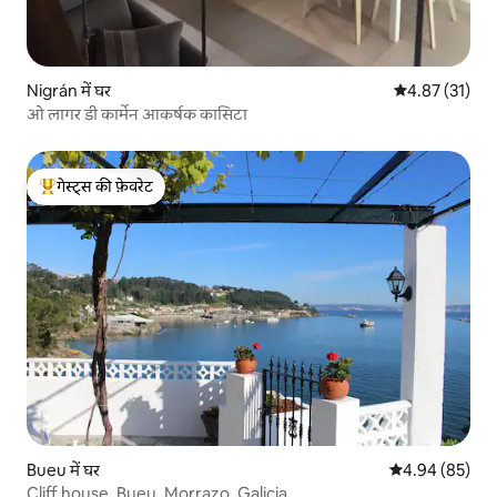
Nigrán में घर
औसत रेटिंग 5 में 
4.87 (31)
ओ लागर डी कार्मेन आकर्षक कासिटा
गेस्ट्स की फ़ेवरेट
गेस्ट्स का टॉप फ़ेवरेट
Bueu में घर
औसत रेटिंग 5 में 
4.94 (85)
Cliff house, Bueu, Morrazo, Galicia.