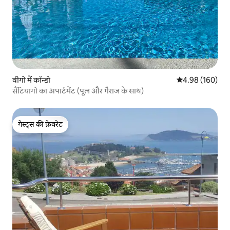
वीगो में कॉन्डो
औसत रेटिंग 5 में स
4.98 (160)
सैंटियागो का अपार्टमेंट (पूल और गैराज के साथ)
गेस्ट्स की फ़ेवरेट
गेस्ट्स की फ़ेवरेट