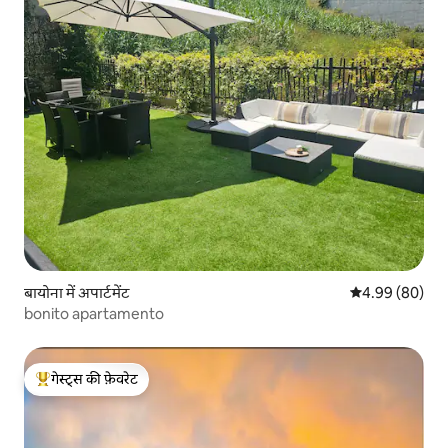
बायोना में अपार्टमेंट
औसत रेटिंग 5 में 
4.99 (80)
bonito apartamento
गेस्ट्स की फ़ेवरेट
गेस्ट्स का टॉप फ़ेवरेट