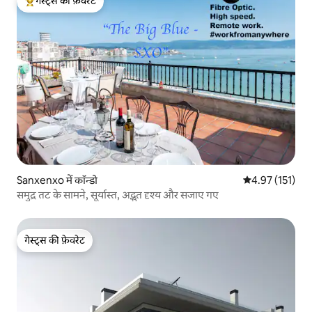
गेस्ट्स की फ़ेवरेट
गेस्ट्स का टॉप फ़ेवरेट
Sanxenxo में कॉन्डो
औसत रेटिंग 5 में स
4.97 (151)
समुद्र तट के सामने, सूर्यास्त, अद्भुत दृश्य और सजाए गए
गेस्ट्स की फ़ेवरेट
गेस्ट्स की फ़ेवरेट