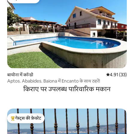
गेस्ट्स की फ़ेवरेट
बायोना में कॉन्डो
औसत रेटिंग 5 में 
4.91 (33)
Aptos. Ababides. Baiona में Encanto के साथ ठहरें!
किराए पर उपलब्ध पारिवारिक मकान
गेस्ट्स की फ़ेवरेट
गेस्ट्स का टॉप फ़ेवरेट