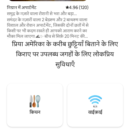
गैस्ट्रोनोमिक प्रवास क
संबंधित है। मल्टीपल वर्ल्ड पैट्रिमोनी आस - पास
निग्रान में अपार्टमेंट
औसत रेटिंग 5 में से 4.96, 120 समीक्षाएँ
4.96 (120)
वाईफ़ाई: 500 एमबीप
समुद्र के नज़ारे वाला रोशनी से भरा और बड़ा
अपार्टमेंट
समंदर के नज़ारों वाला 2 बेडरूम और 2 बाथरूम वाला
विशाल और रोशन अपार्टमेंट, जिसकी दोनों छतों में से
किसी पर भी कदम रखते ही आपको आराम करने का
मौका मिल जाएगा 🌊✨ बीच से सिर्फ़ 20 मिनट की
पैदल दूरी पर और निग्रान शहर से 5 मिनट की पैदल
प्रिया अमेरिका के करीब छुट्टियाँ बिताने के लिए
दूरी पर, सभी सुविधाएँ पास में हैं। साथ ही, यह विगो से
10 किमी दूर है, जो छुट्टियाँ बिताने या वहाँ की मशहूर
किराए पर उपलब्ध जगहों के लिए लोकप्रिय
क्रिसमस लाइट्स का मज़ा लेने के लिए बिलकुल सही
सुविधाएँ
है ✨ ठहरने की एक आरामदायक और सुकूनदेह
जगह, जो आराम करने और तट का मज़ा लेने के लिए
बिलकुल सही है। 🎁 इसमें एक स्वागत उपहार शामिल
है।
किचन
वाईफ़ाई