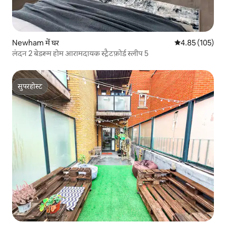
Newham में घर
औसत रेटिंग 5 में स
4.85 (105)
लंदन 2 बेडरूम होम आरामदायक स्ट्रैटफ़ोर्ड स्लीप 5
सुपरहोस्ट
सुपरहोस्ट