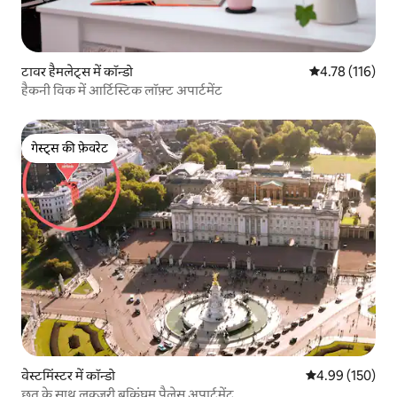
टावर हैमलेट्स में कॉन्डो
औसत रेटिंग 5 में स
4.78 (116)
हैकनी विक में आर्टिस्टिक लॉफ़्ट अपार्टमेंट
गेस्ट्स की फ़ेवरेट
गेस्ट्स की फ़ेवरेट
वेस्टमिंस्टर में कॉन्डो
औसत रेटिंग 5 में स
4.99 (150)
छत के साथ लक्ज़री बकिंघम पैलेस अपार्टमेंट