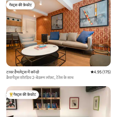
गेस्ट्स की फ़ेवरेट
गेस्ट्स की फ़ेवरेट
टावर हैमलेट्स में कॉन्डो
औसत रेटिंग 5 में स
4.95 (175)
क्रैशपैड्स शोरडिच 2-बेडरूम लॉफ़्ट, टेरेस के साथ
गेस्ट्स की फ़ेवरेट
गेस्ट्स का टॉप फ़ेवरेट