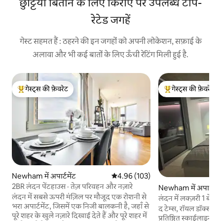
छुट्टियाँ बिताने के लिए किराए पर उपलब्ध टॉप-
रेटेड जगहें
गेस्ट सहमत हैं : ठहरने की इन जगहों को अपनी लोकेशन, सफ़ाई के
अलावा और भी कई बातों के लिए ऊँची रेटिंग मिली हुई है.
गेस्ट्स की फ़ेवरेट
गेस्ट्स की फ़ेवरेट
गेस्ट्स का टॉप फ़ेवरेट
गेस्ट्स का टॉप फ़ेवरेट
Newham में अपार्टमेंट
औसत रेटिंग 5 में से 4.96, 103 समीक्षाएँ
4.96 (103)
2BR लंदन पेंटहाउस · तेज़ परिवहन और नज़ारे
Newham में अपार्टमें
लंदन में सबसे ऊपरी मंज़िल पर मौजूद एक रोशनी से
लंदन में लक्ज़री 1 बेडरूम
भरा अपार्टमेंट, जिसमें एक निजी बालकनी है, जहाँ से
द टेम्स, रॉयल डॉक्स, 
पूरे शहर के खुले नज़ारे दिखाई देते हैं और पूरे शहर में
प्रतिष्ठित स्काईलाइन,