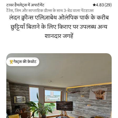
टावर हैमलेट्स में अपार्टमेंट
औसत रेटिंग 5 में 
4.83 (29)
टैरेस, जिम और साप्ताहिक डील्स के साथ 3-बेड वाला पेंटहाउस
लंदन क्वीन्स एलिज़ाबेथ ओलंपिक पार्क के करीब
छुट्टियाँ बिताने के लिए किराए पर उपलब्ध अन्य
शानदार जगहें
गेस्ट्स की फ़ेवरेट
गेस्ट्स का टॉप फ़ेवरेट