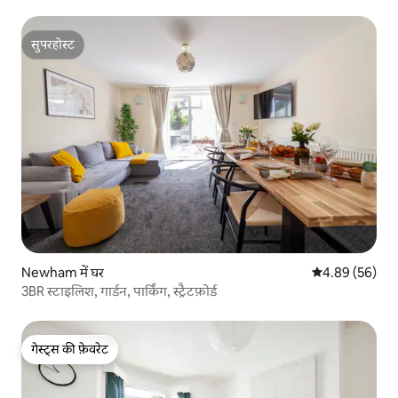
सुपरहोस्ट
सुपरहोस्ट
Newham में घर
औसत रेटिंग 5 में 
4.89 (56)
3BR स्टाइलिश, गार्डन, पार्किंग, स्ट्रैटफ़ोर्ड
गेस्ट्स की फ़ेवरेट
गेस्ट्स की फ़ेवरेट