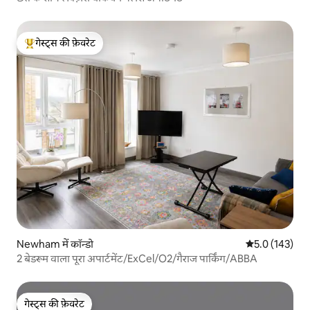
गेस्ट्स की फ़ेवरेट
गेस्ट्स का टॉप फ़ेवरेट
Newham में कॉन्डो
औसत रेटिंग 5 में 
5.0 (143)
2 बेडरूम वाला पूरा अपार्टमेंट/ExCel/O2/गैराज पार्किंग/ABBA
गेस्ट्स की फ़ेवरेट