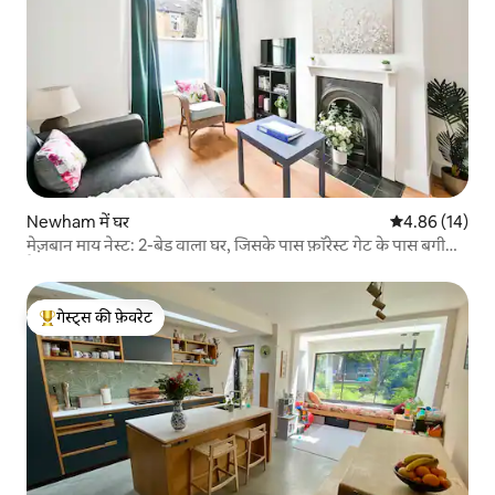
Newham में घर
औसत रेटिंग 5 में 
4.86 (14)
मेज़बान माय नेस्ट: 2-बेड वाला घर, जिसके पास फ़ॉरेस्ट गेट के पास बगीचा
है
गेस्ट्स की फ़ेवरेट
गेस्ट्स का टॉप फ़ेवरेट