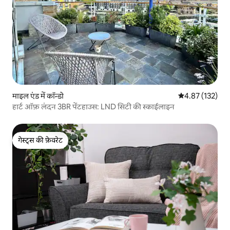
माइल एंड में कॉन्डो
औसत रेटिंग 5 में स
4.87 (132)
हार्ट ऑफ़ लंदन 3BR पेंटहाउस: LND सिटी की स्काईलाइन
गेस्ट्स की फ़ेवरेट
गेस्ट्स की फ़ेवरेट