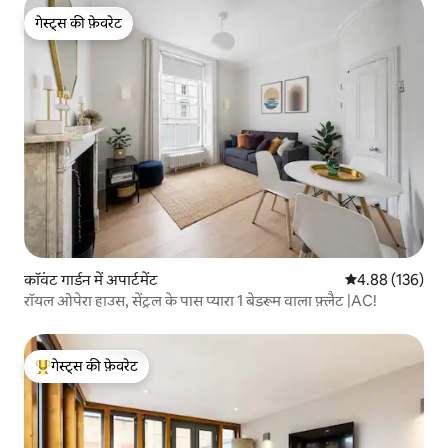
गेस्ट्स की फ़ेवरेट
गेस्ट्स की फ़ेवरेट
कॉवंट गार्डन में अपार्टमेंट
औसत रेटिंग 5 में स
4.88 (136)
रॉयल ओपेरा हाउस, सेंट्रल के पास प्यारा 1 बेडरूम वाला फ़्लैट |AC!
गेस्ट्स की फ़ेवरेट
गेस्ट्स का टॉप फ़ेवरेट