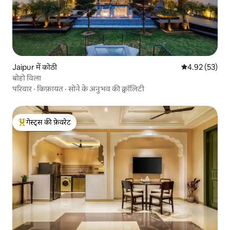
Jaipur में कोठी
औसत रेटिंग 5 में 
4.92 (53)
बोहो विला
परिवार
·
किफ़ायत
·
सोने के अनुभव की क्वॉलिटी
गेस्ट्स की फ़ेवरेट
गेस्ट्स का टॉप फ़ेवरेट