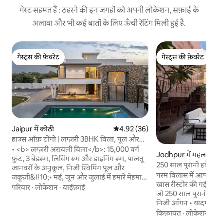
गेस्ट सहमत हैं : ठहरने की इन जगहों को अपनी लोकेशन, सफ़ाई के
अलावा और भी कई बातों के लिए ऊँची रेटिंग मिली हुई है.
गेस्ट्स की फ़ेवरेट
गेस्ट्स की फ़ेवरेट
गेस्ट्स की फ़ेवरेट
गेस्ट्स की फ़ेवरेट
Jaipur में कोठी
औसत रेटिंग 5 में से 4.92, 36 समीक्षाएँ
4.92 (36)
हाउस ऑफ़ टोगो | लग्ज़री 3BHK विला, पूल और
जकूज़ी
• <b> लग्ज़री अरावली विला</b>: 15,000 वर्ग
Jodhpur में महल
फ़ुट, 3 बेडरूम, लिविंग रूम और डाइनिंग रूम, पालतू
250 साल पुरानी हवेली म
जानवरों के अनुकूल, निजी स्विमिंग पूल और
परम विलास में आपका स्वागत है जो
जकूज़ी&#10;• मई, जून और जुलाई में हमारे मेहमानों
खास रीस्टोर की गई निजी
के लिए <b> समर एडिट</b> एक्सक्लूसिव
परिवार
·
लोकेशन
·
वाईफ़ाई
जो 250 साल पुरानी है • एक विशेष प्लंज पूल वाला
गिफ़्ट&#10;• <b> मुफ़्त</b>: वेलकम
निजी आँगन • यादगार श
बास्केट&#10;• <b> गॉरमेट किचन</b>: ओवन
रूम • चुनिंदा स्थानीय
किफ़ायत
·
लोकेशन
·
स
और शेफ़ (कॉल पर) के साथ पूरी तरह सुसज्जित।