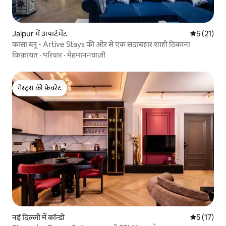
Jaipur में अपार्टमेंट
औसत रेटिंग 5 
5 (21)
कासा ब्लू - Artive Stays की ओर से एक सदाबहार शाही ठिकाना
किफ़ायत
·
परिवार
·
मेहमाननवाज़ी
गेस्ट्स की फ़ेवरेट
गेस्ट्स की फ़ेवरेट
नई दिल्ली में कॉन्डो
औसत रेटिंग 5 
5 (17)