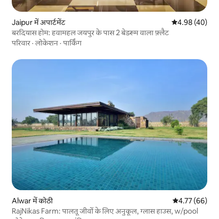
Jaipur में अपार्टमेंट
औसत रेटिंग 5 में 
4.98 (40)
बरदियास होम: हवामहल जयपुर के पास 2 बेडरूम वाला फ़्लैट
परिवार
·
लोकेशन
·
पार्किंग
Alwar में कोठी
औसत रेटिंग 5 में 
4.77 (66)
RajNikas Farm: पालतू जीवों के लिए अनुकूल, ग्लास हाउस, w/pool