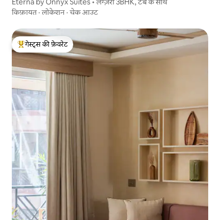
Eterna by Onnyx Suites • लग्ज़री 3BHK, टब के साथ
किफ़ायत
·
लोकेशन
·
चेक आउट
गेस्ट्स की फ़ेवरेट
गेस्ट्स का टॉप फ़ेवरेट