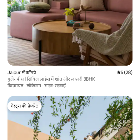
Jaipur में कॉन्डो
औसत रेटिंग 5 
5 (28)
गुलेर पीस | सिविल लाइंस में शांत और लग्ज़री 3BHK
किफ़ायत
·
लोकेशन
·
साफ़-सफ़ाई
गेस्ट्स की फ़ेवरेट
गेस्ट्स की फ़ेवरेट