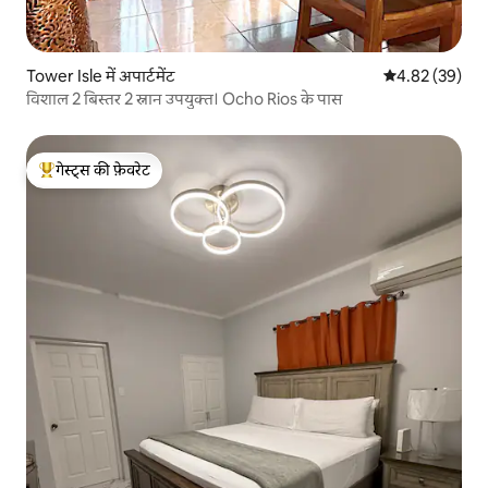
Tower Isle में अपार्टमेंट
औसत रेटिंग 5 में 
4.82 (39)
विशाल 2 बिस्तर 2 स्नान उपयुक्त। Ocho Rios के पास
गेस्ट्स की फ़ेवरेट
गेस्ट्स का टॉप फ़ेवरेट