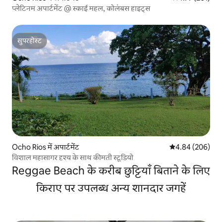
प्लेटिनम अपार्टमेंट @ स्काई महल, कोलंबस हाइट्स
सुपरहोस्ट
सुपरहोस्ट
Ocho Rios में अपार्टमेंट
औसत रेटिंग 5 में स
4.84 (206)
विशाल महासागर दृश्य के साथ कीमती स्टूडियो
Reggae Beach के करीब छुट्टियाँ बिताने के लिए
किराए पर उपलब्ध अन्य शानदार जगहें