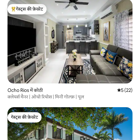
गेस्ट्स की फ़ेवरेट
गेस्ट्स का टॉप फ़ेवरेट
Ocho Rios में कोठी
औसत रेटिंग 5 
5 (22)
क्लेयर्स मैनर | ओचो रियोस | मिनी गोल्फ़ | पूल
गेस्ट्स की फ़ेवरेट
गेस्ट्स की फ़ेवरेट