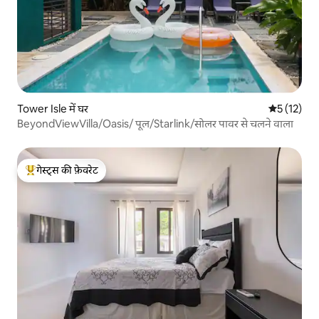
Tower Isle में घर
औसत रेटिंग 5 
5 (12)
BeyondViewVilla/Oasis/ पूल/Starlink/सोलर पावर से चलने वाला
गेस्ट्स की फ़ेवरेट
गेस्ट्स का टॉप फ़ेवरेट