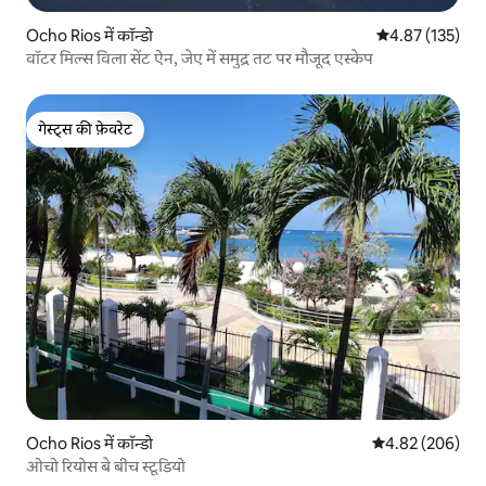
Ocho Rios में कॉन्डो
औसत रेटिंग 5 में स
4.87 (135)
वॉटर मिल्स विला सेंट ऐन, जेए में समुद्र तट पर मौजूद एस्केप
गेस्ट्स की फ़ेवरेट
गेस्ट्स की फ़ेवरेट
Ocho Rios में कॉन्डो
औसत रेटिंग 5 में स
4.82 (206)
ओचो रियोस बे बीच स्टूडियो