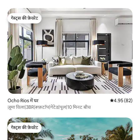
गेस्ट्स की फ़ेवरेट
गेस्ट्स की फ़ेवरेट
Ocho Rios में घर
औसत रेटिंग 5 में 
4.95 (82)
ज़ूमा विला|3BR|रूफ़टॉप|गेटेड|पूल|10 मिनट बीच
गेस्ट्स की फ़ेवरेट
गेस्ट्स की फ़ेवरेट