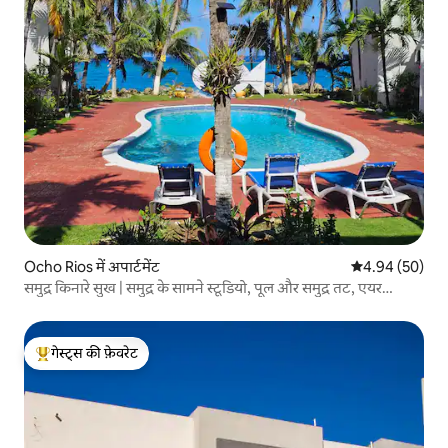
Ocho Rios में अपार्टमेंट
औसत रेटिंग 5 में 
4.94 (50)
समुद्र किनारे सुख | समुद्र के सामने स्टूडियो, पूल और समुद्र तट, एयर
कंडीशनर
गेस्ट्स की फ़ेवरेट
गेस्ट्स का टॉप फ़ेवरेट