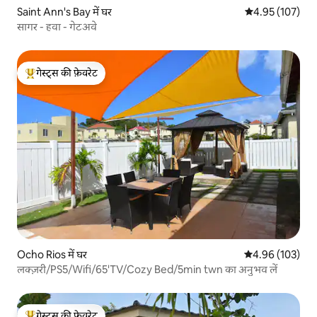
Saint Ann's Bay में घर
औसत रेटिंग 5 में स
4.95 (107)
सागर - हवा - गेटअवे
गेस्ट्स की फ़ेवरेट
गेस्ट्स का टॉप फ़ेवरेट
Ocho Rios में घर
औसत रेटिंग 5 में स
4.96 (103)
लक्ज़री/PS5/Wifi/65'TV/Cozy Bed/5min twn का अनुभव लें
गेस्ट्स की फ़ेवरेट