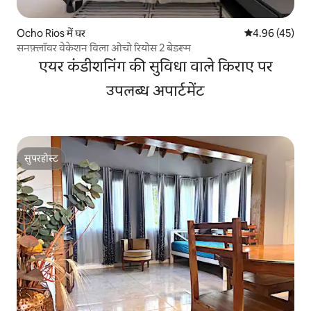
Ocho Rios में घर
औसत रेटिंग 5 में 
4.96 (45)
सनफ़्लॉवर वेकेशन विला ओचो रियोस 2 बेडरूम
एयर कंडीशनिंग की सुविधा वाले किराए पर
उपलब्ध अपार्टमेंट
सुपरहोस्ट
सुपरहोस्ट