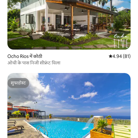
Ocho Rios में कोठी
औसत रेटिंग 5 में 
4.94 (81)
ओची के पास निजी सीफ्रंट विला
सुपरहोस्ट
सुपरहोस्ट