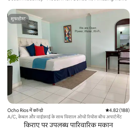
सुपरहोस्ट
सुपरहोस्ट
Ocho Rios में कॉन्डो
औसत रेटिंग 5 में स
4.82 (188)
A/C, केबल और वाईफ़ाई के साथ विशाल ओचो रियोस बीच अपार्टमेंट
किराए पर उपलब्ध पारिवारिक मकान