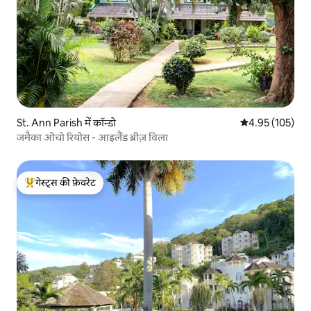
St. Ann Parish में कॉन्डो
औसत रेटिंग 5 में स
4.95 (105)
जमैका ओचो रियोस - आइलैंड ब्रीज़ विला
गेस्ट्स की फ़ेवरेट
गेस्ट्स का टॉप फ़ेवरेट