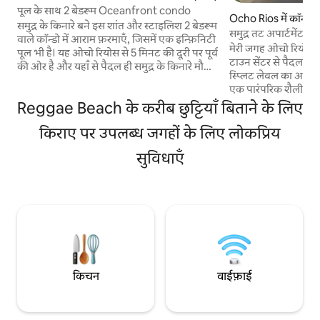
पूल के साथ 2 बेडरूम Oceanfront condo
Ocho Rios में कॉन्डो
समुद्र के किनारे बने इस शांत और स्टाइलिश 2 बेडरूम
समुद्र तट अपार्टमेंट n
वाले कॉन्डो में आराम फ़रमाएँ, जिसमें एक इन्फ़िनिटी
मेरी जगह ओचो रियोस ज
पूल भी है। यह ओचो रियोस से 5 मिनट की दूरी पर पूर्व
टाउन सेंटर से पैदल दूरी पर है। य
की ओर है और यहाँ से पैदल ही समुद्र के किनारे मौजूद
स्प्लिट लेवल का अपार्
रेस्टोरेंट, स्थानीय जर्क सेंटर, बार और किराने की
एक पारंपरिक शैली के 
दुकान तक पहुँचा जा सकता है। हम ज़्यादा - से -
बीच के ठीक बगल में मौजूद है। एक खू
Reggae Beach के करीब छुट्टियाँ बिताने के लिए
ज़्यादा 4 मेहमानों की मेज़बानी कर सकते हैं। चूँकि
के भीतर सेट किए गए समुद्
बहुत सारे जोड़े यात्रा करते हैं, इसलिए हम 2 मेहमानों
किराए पर उपलब्ध जगहों के लिए लोकप्रिय
सुंदर हैं और समुद्र और
के लिए रियायती मूल किराया ऑफ़र करते हैं। हर
कर रहे हैं। आप एक कूल रनिं
अतिरिक्त मेहमान के लिए अतिरिक्त शुल्क लिया
सुविधाएँ
समुद्र तट से बुक और से
जाता है और अधिकतम 4 मेहमानों तक यही शुल्क
जोड़ों, अकेले एडवेंचर 
लिया जाता है। दूसरे बेडरूम का इस्तेमाल करने पर
यात्रियों और परिवारों (ब
क्लीनिंग फ़ी के लिए $50.00 का एकबारगी शुल्क
लिया जाता है।
किचन
वाईफ़ाई