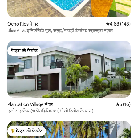
Ocho Rios में घर
औसत रेटिंग 5 में स
4.68 (148)
BlissVilla: इन्फ़िनिटी पूल, समुद्र/पहाड़ों के बेहद खूबसूरत नज़ारे
गेस्ट्स की फ़ेवरेट
गेस्ट्स की फ़ेवरेट
Plantation Village में घर
औसत रेटिंग 5 
5 (16)
एलीट एस्केप @ पैराडिसिएक (ओचो रियोस के पास)
गेस्ट्स की फ़ेवरेट
गेस्ट्स का टॉप फ़ेवरेट