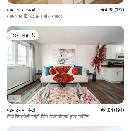
एडमोंटन में कॉन्डो
औसत रेटिंग 5 में स
4.88 (177)
माइक का 1Br स्टूडियो ऑफ़ वाइट!
गेस्ट्स की फ़ेवरेट
गेस्ट्स की फ़ेवरेट
एडमोंटन में कॉन्डो
औसत रेटिंग 5 में स
4.84 (194)
डीटी रिवर वैली कोंडो|किंग बेड|वाईफ़ाई|मुफ़्त पार्किंग|