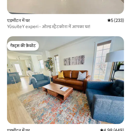
एडमोंटन में घर
औसत रेटिंग 5 मे
5 (233)
YůsuiteY experi - ओल्ड स्ट्रैटकोना में आपका घर!
गेस्ट्स की फ़ेवरेट
गेस्ट्स की फ़ेवरेट
एडमोंटन में घर
औसत रेटिंग 5 में स
4.98 (449)