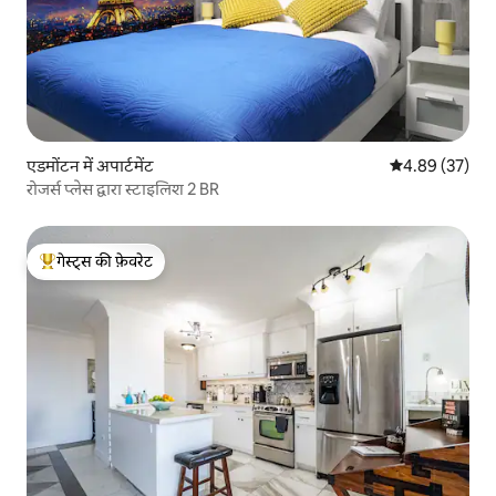
एडमोंटन में अपार्टमेंट
औसत रेटिंग 5 में 
4.89 (37)
रोजर्स प्लेस द्वारा स्टाइलिश 2 BR
गेस्ट्स की फ़ेवरेट
गेस्ट्स का टॉप फ़ेवरेट