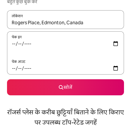
बहुत कुछ बुक करें
लोकेशन
नतीजों के उपलब्ध होने पर, अप और डाउन 'ऐरो की' का इस्तेमाल करके नेविगेट करें
चेक इन
चेक आउट
खोजें
रॉजर्स प्लेस के करीब छुट्टियाँ बिताने के लिए किराए
पर उपलब्ध टॉप-रेटेड जगहें