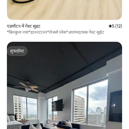
एडमोंटन में गेस्ट सुइट
औसत रेटिंग 5 
5 (12)
*बिल्कुल नया*डाउनटाउन*रोजर्स प्लेस*आरामदायक गेस्ट सुईट
सुपरहोस्ट
सुपरहोस्ट