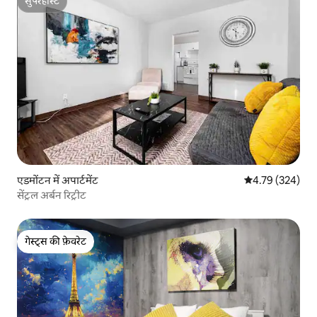
सुपरहोस्ट
सुपरहोस्ट
एडमोंटन में अपार्टमेंट
औसत रेटिंग 5 में स
4.79 (324)
सेंट्रल अर्बन रिट्रीट
गेस्ट्स की फ़ेवरेट
गेस्ट्स की फ़ेवरेट