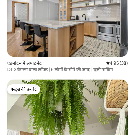
एडमोंटन में अपार्टमेंट
औसत रेटिंग 5 में 
4.95 (38)
DT 2 बेडरूम वाला लॉफ़्ट | 6 लोगों के सोने की जगह | यूजी पार्किंग
गेस्ट्स की फ़ेवरेट
गेस्ट्स की फ़ेवरेट