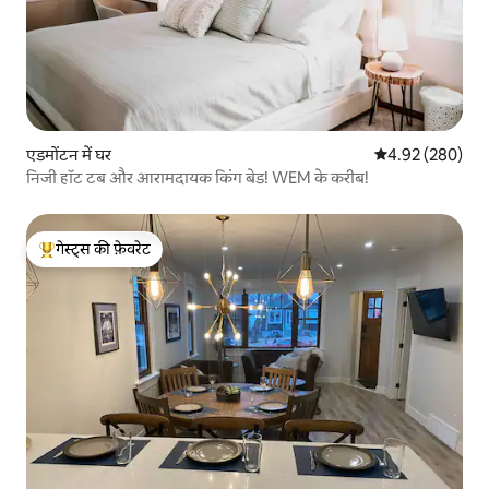
एडमोंटन में घर
औसत रेटिंग 5 में स
4.92 (280)
निजी हॉट टब और आरामदायक किंग बेड! WEM के करीब!
गेस्ट्स की फ़ेवरेट
गेस्ट्स का टॉप फ़ेवरेट