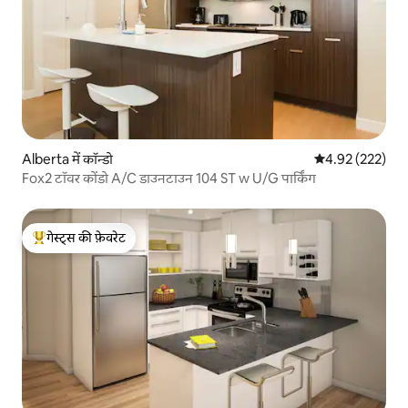
Alberta में कॉन्डो
औसत रेटिंग 5 में स
4.92 (222)
Fox2 टॉवर कोंडो A/C डाउनटाउन 104 ST w U/G पार्किंग
गेस्ट्स की फ़ेवरेट
गेस्ट्स का टॉप फ़ेवरेट