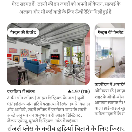
गेस्ट सहमत हैं : ठहरने की इन जगहों को अपनी लोकेशन, सफ़ाई के
अलावा और भी कई बातों के लिए ऊँची रेटिंग मिली हुई है.
गेस्ट्स की फ़ेवरेट
गेस्ट्स की फ़ेवरेट
गेस्ट्स की फ़ेवरेट
गेस्ट्स की फ़ेवरेट
एडमोंटन में अपार्टमेंट
ओनिक्स स्टे | लग्ज़री D
एडमोंटन में लॉफ़्ट
औसत रेटिंग 5 में से 4.97, 115 समीक्षाएँ
4.97 (115)
शहर के बीचों-बीच मौजूद
अर्बन पॉप लॉफ़्ट | आइस डिस्ट्रिक्ट के पास | यूजी
आपका स्वागत है। यह आ
पार्किंग!
ऐतिहासिक जॉन डीरे वेयरहाउस में स्थित हमारे विशाल
वाला हाई-राइज़ सुईट ड
और अनोखे, शहरी लॉफ़्ट में एडमंटन शहर के सबसे
मनोरम नज़ारों के साथ-
अच्छे अनुभव का अनुभव करें। आइस डिस्ट्रिक्ट,
बनी खिड़कियों के ज़रि
जैस्पर एवेन्यू, ब्रुअरी डिस्ट्रिक्ट, ग्रांट मैकईवान
देता है। खुले कॉन्सेप्ट 
यूनिवर्सिटी और WEM से सिर्फ़ कुछ मिनट की दूरी
रॉजर्स प्लेस के करीब छुट्टियाँ बिताने के लिए किराए
सुविधाओं से लैस किच
पर! रोजर्स प्लेस के लिए ✔ 5 मिनट! ✔ डाउनटाउन में