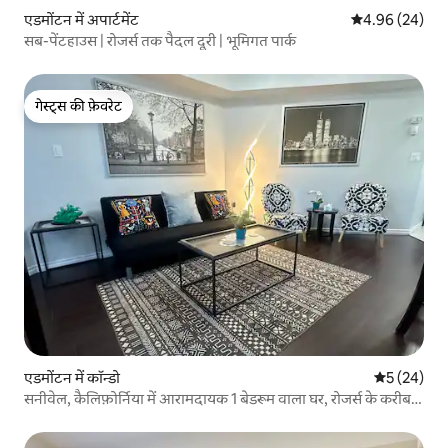
एडमोंटन में अपार्टमेंट
औसत रेटिंग 5 में 
4.96 (24)
सब-पेंटहाउस | रोजर्स तक पैदल दूरी | भूमिगत पार्क
गेस्ट्स की फ़ेवरेट
गेस्ट्स की फ़ेवरेट
एडमोंटन में कॉन्डो
औसत रेटिंग 5 
5 (24)
सनीवेल, कैलिफ़ोर्निया में आरामदायक 1 बेडरूम वाला घर, रोजर्स के करीब,
बेसमेंट में पार्किंग की व्यवस्था के साथ