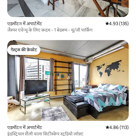
एडमोंटन में अपार्टमेंट
औसत रेटिंग 5 में स
4.93 (135)
जैस्पर एवेन्यू के लिए कदम - 1 बेडरूम - यू/जी पार्किंग
गेस्ट्स की फ़ेवरेट
गेस्ट्स की फ़ेवरेट
एडमोंटन में अपार्टमेंट
औसत रेटिंग 5 में स
4.86 (113)
इंडस्ट्रियल शैली वाला सिटीस्केप स्टूडियो लॉफ़्ट