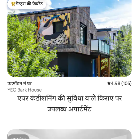
गेस्ट्स की फ़ेवरेट
गेस्ट्स का टॉप फ़ेवरेट
एडमोंटन में घर
औसत रेटिंग 5 में स
4.98 (105)
YEG Bark House
एयर कंडीशनिंग की सुविधा वाले किराए पर
उपलब्ध अपार्टमेंट