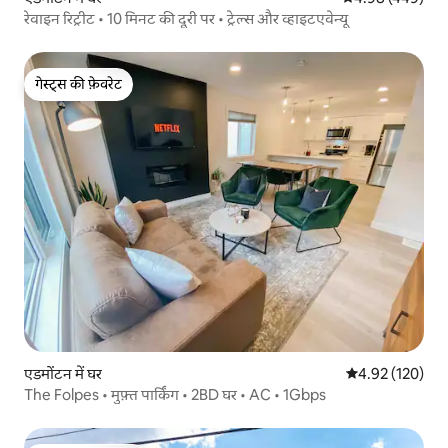
रेवाइन रिट्रीट • 10 मिनट की दूरी पर • ट्रेल्स और व्हाइटएवेन्यू
गेस्ट्स की फ़ेवरेट
गेस्ट्स की फ़ेवरेट
एडमोंटन में घर
औसत रेटिंग 5 में स
4.92 (120)
The Folpes • मुफ़्त पार्किंग • 2BD घर • AC • 1Gbps