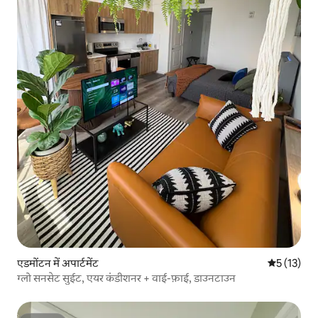
एडमोंटन में अपार्टमेंट
औसत रेटिंग 5 
5 (13)
ग्लो सनसेट सुईट, एयर कंडीशनर + वाई-फ़ाई, डाउनटाउन