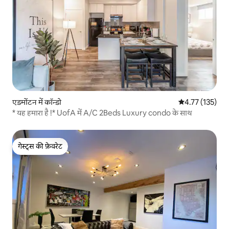
एडमोंटन में कॉन्डो
औसत रेटिंग 5 में स
4.77 (135)
* यह हमारा है !* UofA में A/C 2Beds Luxury condo के साथ
गेस्ट्स की फ़ेवरेट
गेस्ट्स की फ़ेवरेट