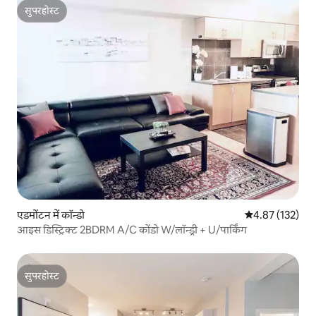
सुपरहोस्ट
सुपरहोस्ट
एडमोंटन में कॉन्डो
औसत रेटिंग 5 में स
4.87 (132)
आइस डिस्ट्रिक्ट 2BDRM A/C कोंडो W/लॉन्ड्री + U/पार्किंग
सुपरहोस्ट
सुपरहोस्ट