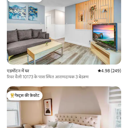
गेस्ट्स का टॉप फ़ेवरेट
एडमोंटन में घर
औसत रेटिंग 5 में स
4.98 (249)
रिवर वैली 10173 के पास स्थित आरामदायक 3 बेडरूम
गेस्ट्स की फ़ेवरेट
गेस्ट्स का टॉप फ़ेवरेट