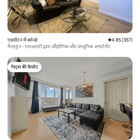
एडमोंटन में कॉन्डो
औसत रेटिंग 5 में स
4.85 (357)
मैनहट्टन - एलआरटी द्वारा औद्योगिक और आधुनिक अपार्टमेंट
गेस्ट्स की फ़ेवरेट
गेस्ट्स की फ़ेवरेट