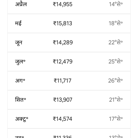
अप्रैल
₹14,955
14°से॰
मई
₹15,813
18°से॰
जून
₹14,289
22°से॰
जुल॰
₹12,479
25°से॰
अग॰
₹11,717
26°से॰
सित॰
₹13,907
21°से॰
अक्टू॰
₹14,574
17°से॰
नव॰
₹11,336
13°से॰