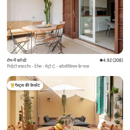
रोम में कॉन्डो
औसत रेटिंग 5 में स
4.92 (208)
पिग्नेटो रूफ़टॉप - टेरेस - मेट्रो C - कोलोसियम के पास
गेस्ट्स की फ़ेवरेट
गेस्ट्स का टॉप फ़ेवरेट