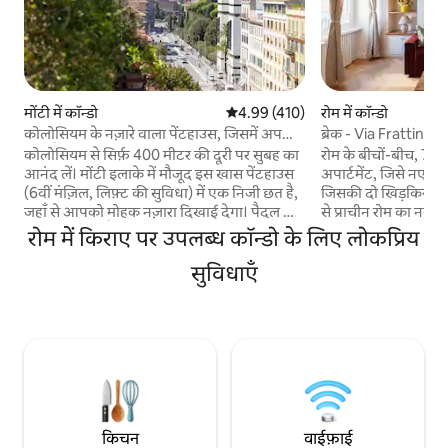
मोंटी में कॉन्डो
औसत रेटिंग 5 में से 4.99, 410 समीक्षाएँ
4.99 (410)
रोम में कॉन्डो
कोलोसियम के नज़ारे वाला पेंटहाउस, जिसमें अपनी
ब्रेक - Via Frattina
टेरेस है - मोंटी
कोलोसियम से सिर्फ़ 400 मीटर की दूरी पर सुबह का
रोम के बीचों-बीच, 75 
आनंद लें। मोंटी इलाके में मौजूद इस खास पेंटहाउस
अपार्टमेंट, जिसे नए सि
(6वीं मंज़िल, लिफ़्ट की सुविधा) में एक निजी छत है,
जिसकी दो खिड़कियाँ Vi
जहाँ से आपको मोहक नज़ारा दिखाई देगा। पैदल ही
से प्राचीन रोम का नज़ार
प्राचीन रोम की सैर करें या ठीक बाहर से बस लेकर 15
बीचों-बीच, विया कोंडोट्ट
रोम में किराए पर उपलब्ध कॉन्डो के लिए लोकप्रिय
मिनट में ट्रेवी, पैंथियॉन, स्पैनिश स्टेप्स और नावोना
फ़ोंटाना डि ट्रेवी से पै
पहुँचें। वेटिकन मेट्रो से सिर्फ़ 35 मिनट की दूरी पर है।
सुविधाएँ
मीटर दूर है। आस - पास 
यह कपल्स और परिवारों के लिए बिल्कुल सही है और
सुपरमार्केट। स्मार्ट ट
इसमें दो बेडरूम, एक पूरी तरह सुसज्जित किचन, तेज़
उसी मंज़िल पर, एक और 
वाई-फ़ाई और एयर कंडीशनिंग की सुविधा है। खुद
द ब्रेक पियाज़ा डि स्प
को एक यादगार ठहरने के अनुभव से सराबोर करें!
उपलब्ध है। इस तरह हम 
समायोजित कर सकते हैं
किचन
वाईफ़ाई