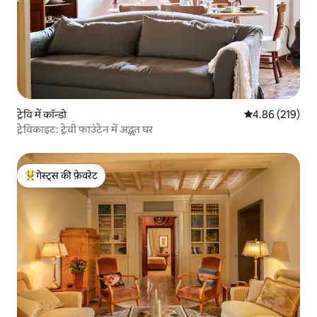
ट्रेवि में कॉन्डो
औसत रेटिंग 5 में स
4.86 (219)
ट्रेविकाइट: ट्रेवी फाउंटेन में अद्भुत घर
गेस्ट्स की फ़ेवरेट
गेस्ट्स का टॉप फ़ेवरेट