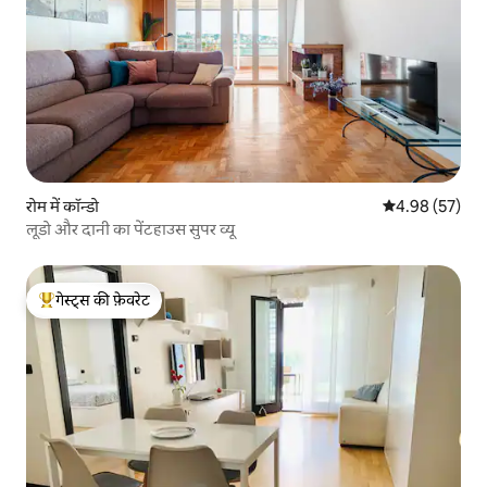
रोम में कॉन्डो
औसत रेटिंग 5 में 
4.98 (57)
लूडो और दानी का पेंटहाउस सुपर व्यू
गेस्ट्स की फ़ेवरेट
गेस्ट्स का टॉप फ़ेवरेट