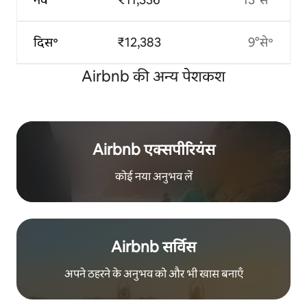
दिस॰
₹12,383
9°से॰
Airbnb की अन्य पेशकश
Airbnb एक्सपीरियंस
कोई नया अनुभव लें
Airbnb सर्विस
अपने ठहरने के अनुभव को और भी खास बनाएँ