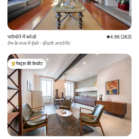
पारियोने में कॉन्डो
औसत रेटिंग 5 में स
4.96 (263)
रोम के मध्य में ईको - फ़्रेंडली अपार्टमेंट
गेस्ट्स की फ़ेवरेट
गेस्ट्स का टॉप फ़ेवरेट