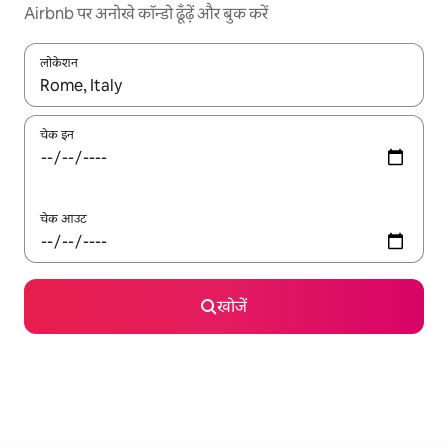
Airbnb पर अनोखे कॉन्डो ढूँढ़ें और बुक करें
लोकेशन
नतीजों के उपलब्ध होने पर, अप और डाउन 'ऐरो की' का इस्तेमाल करके नेविगेट करें
चेक इन
चेक आउट
खोजें