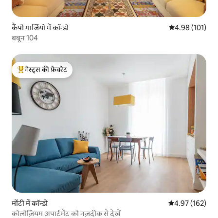
कैंपो मार्जियो में कॉन्डो
औसत रेटिंग 5 में स
4.98 (101)
बबून 104
गेस्ट्स की फ़ेवरेट
गेस्ट्स का टॉप फ़ेवरेट
मोंटी में कॉन्डो
औसत रेटिंग 5 में स
4.97 (162)
कोलोज़ियम अपार्टमेंट को नज़दीक से देखें