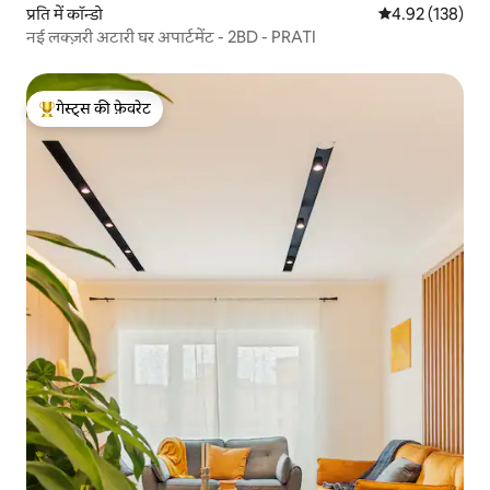
प्रति में कॉन्डो
औसत रेटिंग 5 में स
4.92 (138)
नई लक्ज़री अटारी घर अपार्टमेंट - 2BD - PRATI
गेस्ट्स की फ़ेवरेट
गेस्ट्स का टॉप फ़ेवरेट