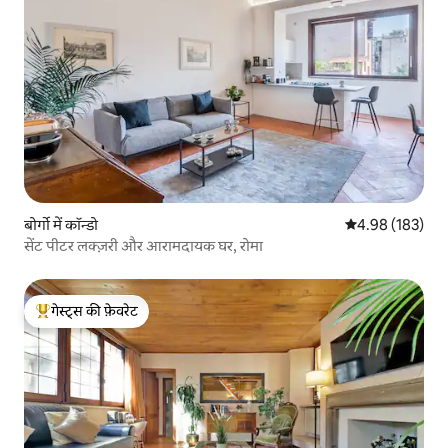
बोर्गो में कॉन्डो
औसत रेटिंग 5 में स
4.98 (183)
सेंट पीटर लक्ज़री और आरामदायक घर, रोमा
गेस्ट्स की फ़ेवरेट
गेस्ट्स का टॉप फ़ेवरेट