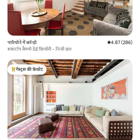
पारियोने में कॉन्डो
औसत रेटिंग 5 में स
4.87 (286)
रूफ़टॉप कैम्पो देई फ़ियोरी – निजी छत
गेस्ट्स की फ़ेवरेट
गेस्ट्स का टॉप फ़ेवरेट