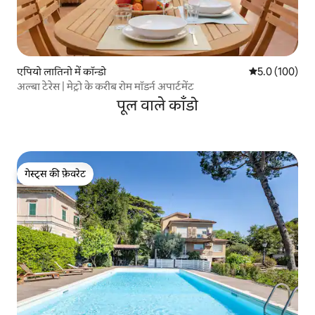
एपियो लातिनो में कॉन्डो
औसत रेटिंग 5 में 
5.0 (100)
अल्बा टेरेस | मेट्रो के करीब रोम मॉडर्न अपार्टमेंट
पूल वाले काँडो
गेस्ट्स की फ़ेवरेट
गेस्ट्स की फ़ेवरेट