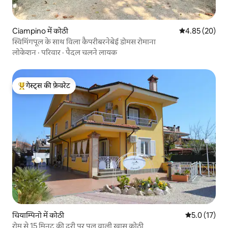
Ciampino में कोठी
औसत रेटिंग 5 में 
4.85 (20)
स्विमिंगपूल के साथ विला कैपरीबरनेबेई डोमस रोमाना
लोकेशन
·
परिवार
·
पैदल चलने लायक
गेस्ट्स की फ़ेवरेट
गेस्ट्स का टॉप फ़ेवरेट
चियाम्पिनो में कोठी
औसत रेटिंग 5 मे
5.0 (17)
रोम से 15 मिनट की दूरी पर पूल वाली खास कोठी