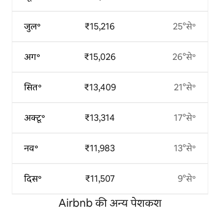
जुल॰
₹15,216
25°से॰
अग॰
₹15,026
26°से॰
सित॰
₹13,409
21°से॰
अक्टू॰
₹13,314
17°से॰
नव॰
₹11,983
13°से॰
दिस॰
₹11,507
9°से॰
Airbnb की अन्य पेशकश