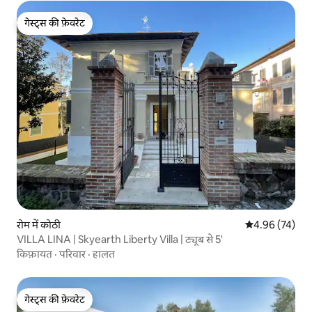
गेस्ट्स की फ़ेवरेट
गेस्ट्स की फ़ेवरेट
रोम में कोठी
औसत रेटिंग 5 में 
4.96 (74)
VILLA LINA | Skyearth Liberty Villa | ट्यूब से 5'
किफ़ायत
·
परिवार
·
हालत
गेस्ट्स की फ़ेवरेट
गेस्ट्स की फ़ेवरेट