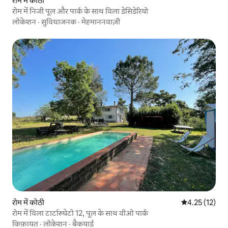
रोम में कोठी
रोम में निजी पूल और पार्क के साथ विला डेसिडेरियो
लोकेशन
·
सुविधाजनक
·
मेहमाननवाज़ी
रोम में कोठी
औसत रेटिंग 5 में 
4.25 (12)
रोम में विला टार्टारुघेटो 12, पूल के साथ वीओ पार्क
किफ़ायत
·
लोकेशन
·
बैकयार्ड