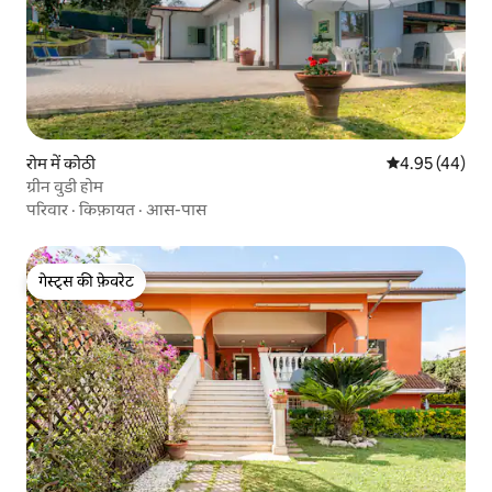
रोम में कोठी
औसत रेटिंग 5 में 
4.95 (44)
ग्रीन वुडी होम
परिवार
·
किफ़ायत
·
आस-पास
गेस्ट्स की फ़ेवरेट
गेस्ट्स की फ़ेवरेट