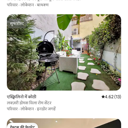
परिवार
·
लोकेशन
·
बाथरूम
सुपरहोस्ट
सुपरहोस्ट
एस्क्विलिनो में कोठी
औसत रेटिंग 5 में 
4.62 (13)
लक्ज़री डोमस विला रोम सेंटर
परिवार
·
लोकेशन
·
इनडोर जगहें
गेस्ट्स की फ़ेवरेट