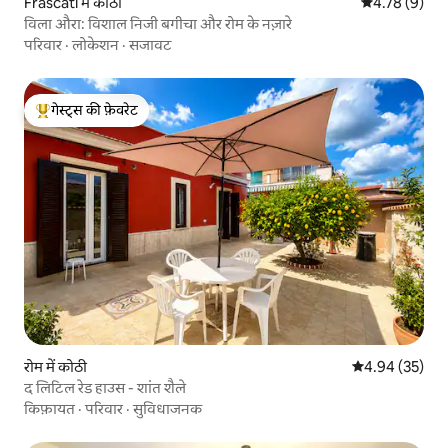
Frascati में कोठी
औसत रेटिंग 5 में
4.78 (9)
विला औरा: विशाल निजी बगीचा और रोम के नज़ारे
परिवार
·
लोकेशन
·
सजावट
गेस्ट्स की फ़ेवरेट
गेस्ट्स का टॉप फ़ेवरेट
रोम में कोठी
औसत रेटिंग 5 में 
4.94 (35)
द लिटिल रेड हाउस - शांत शैले
किफ़ायत
·
परिवार
·
सुविधाजनक