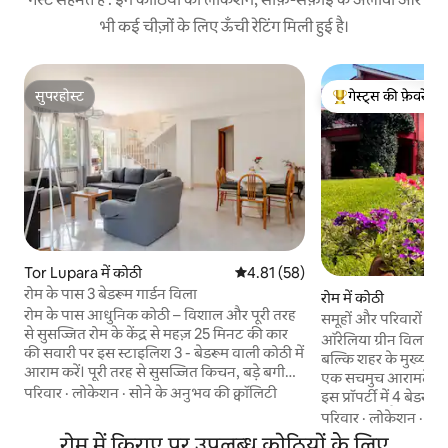
भी कई चीज़ों के लिए ऊँची रेटिंग मिली हुई है।
सुपरहोस्ट
गेस्ट्स की फ़ेवरेट
सुपरहोस्ट
गेस्ट्स का टॉप फ़ेवरेट
Tor Lupara में कोठी
औसत रेटिंग 5 में से 4.81, 58 समीक्षाएँ
4.81 (58)
रोम के पास 3 बेडरूम गार्डन विला
रोम में कोठी
रोम के पास आधुनिक कोठी – विशाल और पूरी तरह
समूहों और परिवारों क
से सुसज्जित रोम के केंद्र से महज़ 25 मिनट की कार
ऑरेलिया ग्रीन विला सिर
की सवारी पर इस स्टाइलिश 3 - बेडरूम वाली कोठी में
बल्कि शहर के मुख्य इला
आराम करें। पूरी तरह से सुसज्जित किचन, बड़े बगीचे,
एक सचमुच आरामदेह अन
BBQ, लॉन्ड्री रूम और पार्किंग के साथ, यह परिवारों,
परिवार
·
लोकेशन
·
सोने के अनुभव की क्वॉलिटी
इस प्रॉपर्टी में 4 बेडर
समूहों और लंबी बुकिंग के लिए एकदम सही है। बड़ी
कॉमन जगहें हैं, जिनमें
परिवार
·
लोकेशन
·
हा
स्क्रीन वाले टीवी, मुफ़्त वाई-फ़ाई और आराम करने
रूम और सभी सुविधाओं
रोम में किराए पर उपलब्ध कोठियों के लिए
के लिए ढेर सारी जगह का मज़ा लें। यह कोठी