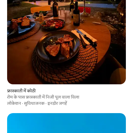
फ्रास्काती में कोठी
रोम के पास फ्रास्काती में निजी पूल वाला विला
लोकेशन
·
सुविधाजनक
·
इनडोर जगहें