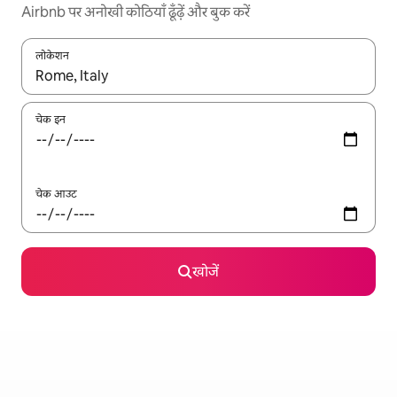
Airbnb पर अनोखी कोठियाँ ढूँढ़ें और बुक करें
लोकेशन
नतीजों के उपलब्ध होने पर, अप और डाउन 'ऐरो की' का इस्तेमाल करके नेविगेट करें
चेक इन
चेक आउट
खोजें