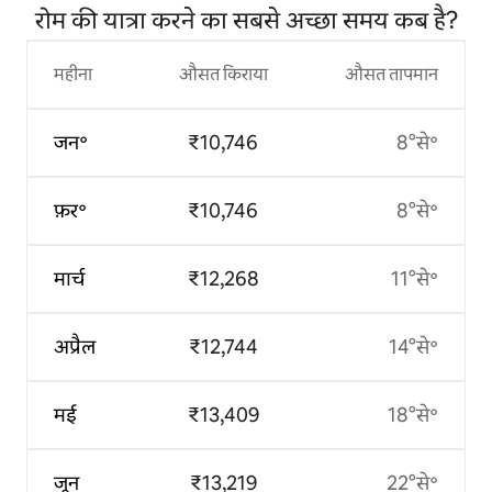
रोम की यात्रा करने का सबसे अच्छा समय कब है?
महीना
औसत किराया
औसत तापमान
जन॰
₹10,746
8°से॰
फ़र॰
₹10,746
8°से॰
मार्च
₹12,268
11°से॰
अप्रैल
₹12,744
14°से॰
मई
₹13,409
18°से॰
जून
₹13,219
22°से॰