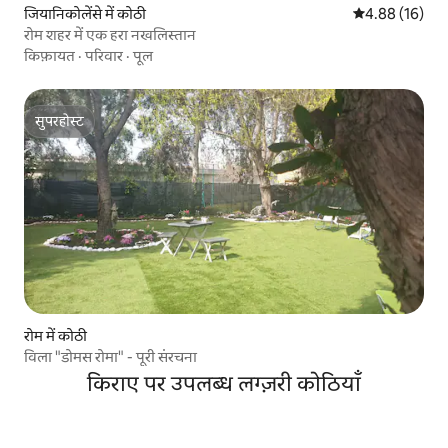
जियानिकोलेंसे में कोठी
औसत रेटिंग 5 में 
4.88 (16)
रोम शहर में एक हरा नखलिस्तान
किफ़ायत
·
परिवार
·
पूल
सुपरहोस्ट
सुपरहोस्ट
रोम में कोठी
विला "डोमस रोमा" - पूरी संरचना
किराए पर उपलब्ध लग्ज़री कोठियाँ