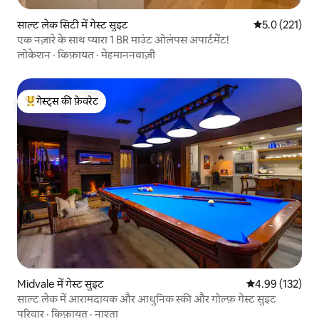
साल्ट लेक सिटी में गेस्ट सुइट
औसत रेटिंग 5 में 
5.0 (221)
एक नज़ारे के साथ प्यारा 1 BR माउंट ओलंपस अपार्टमेंट!
लोकेशन
·
किफ़ायत
·
मेहमाननवाज़ी
गेस्ट्स की फ़ेवरेट
गेस्ट्स का टॉप फ़ेवरेट
Midvale में गेस्ट सुइट
औसत रेटिंग 5 में स
4.99 (132)
साल्ट लेक में आरामदायक और आधुनिक स्की और गोल्फ़ गेस्ट सुइट
परिवार
·
किफ़ायत
·
नाश्ता