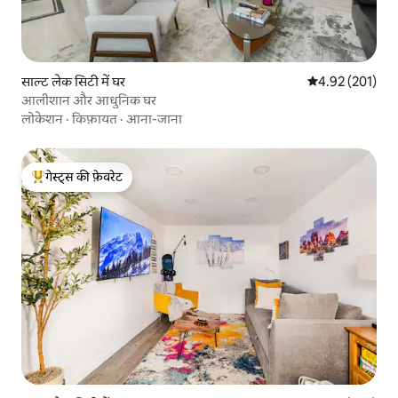
साल्ट लेक सिटी में घर
औसत रेटिंग 5 में स
4.92 (201)
आलीशान और आधुनिक घर
लोकेशन
·
किफ़ायत
·
आना-जाना
गेस्ट्स की फ़ेवरेट
गेस्ट्स का टॉप फ़ेवरेट