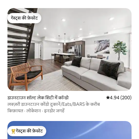
गेस्ट्स की फ़ेवरेट
गेस्ट्स की फ़ेवरेट
डाउनटाउन सॉल्ट लेक सिटी में कॉन्डो
औसत रेटिंग 5 में स
4.94 (200)
लक्ज़री डाउनटाउन कोंडो दुकानें/Eats/BARS के करीब
किफ़ायत
·
लोकेशन
·
इनडोर जगहें
गेस्ट्स की फ़ेवरेट
गेस्ट्स का टॉप फ़ेवरेट