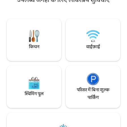
फ़ाई, स्मार्ट टीवी, पार
यूरोपीय शैली की साउंडप्रूफ़ खिड़कियाँ,
24/7 सुरक्षित आवास में 
मच्छरदानियाँ, सोलर PV बैकअप। 2 लोगों के लिए
आपका स्वर्ग आपका इंतज
बाथटब, लाउंज बेड + बारबेक्यू वाली शानदार छत
का मज़ा लें, जहाँ से सागर दिखता है। ठहरने के
परफ़ेक्ट अनुभव के लिए हाई-स्पीड वाई-फ़ाई,
डिशवॉशर के साथ आधुनिक किचन + Netflix।
किचन
वाईफ़ाई
परिसर में बिना शुल्क
स्विमिंग पूल
पार्किंग