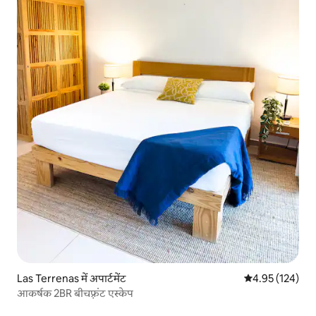
Las Terrenas में अपार्टमेंट
औसत रेटिंग 5 में स
4.95 (124)
आकर्षक 2BR बीचफ़्रंट एस्केप