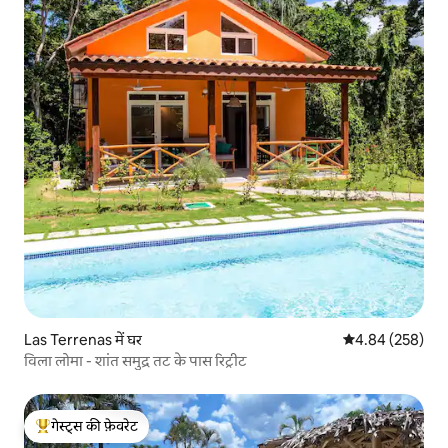
Las Terrenas में घर
औसत रेटिंग 5 में स
4.84 (258)
विला लोमा - शांत समुद्र तट के पास रिट्रीट
गेस्ट्स की फ़ेवरेट
गेस्ट्स का टॉप फ़ेवरेट