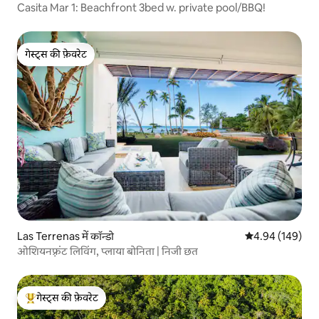
Casita Mar 1: Beachfront 3bed w. private pool/BBQ!
गेस्ट्स की फ़ेवरेट
गेस्ट्स की फ़ेवरेट
Las Terrenas में कॉन्डो
औसत रेटिंग 5 में स
4.94 (149)
ओशियनफ़्रंट लिविंग, प्लाया बोनिता | निजी छत
गेस्ट्स की फ़ेवरेट
गेस्ट्स का टॉप फ़ेवरेट