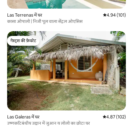
Las Terrenas में घर
औसत रेटिंग 5 में स
4.94 (101)
कासा ओपालो | निजी पूल वाला सेंट्रल ओएसिस
गेस्ट्स की फ़ेवरेट
गेस्ट्स की फ़ेवरेट
Las Galeras में घर
औसत रेटिंग 5 में स
4.87 (102)
उष्णकटिबंधीय उद्यान में जुआन य लोलो का छोटा घर