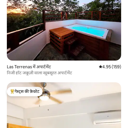
Las Terrenas में अपार्टमेंट
औसत रेटिंग 5 में स
4.95 (159)
निजी हॉट जकूज़ी वाला खूबसूरत अपार्टमेंट
गेस्ट्स की फ़ेवरेट
गेस्ट्स का टॉप फ़ेवरेट