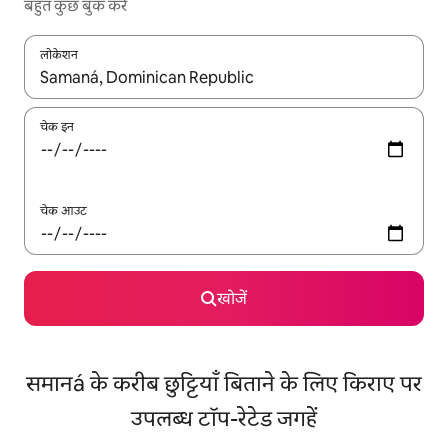
बहुत कुछ बुक करें
लोकेशन
नतीजों के उपलब्ध होने पर, अप और डाउन 'ऐरो की' का इस्तेमाल करके नेविगेट करें
चेक इन
चेक आउट
खोजें
समानá के करीब छुट्टियाँ बिताने के लिए किराए पर
उपलब्ध टॉप-रेटेड जगहें