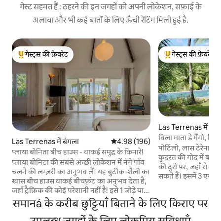
गेस्ट सहमत हैं : ठहरने की इन जगहों को अपनी लोकेशन, सफ़ाई के
अलावा और भी कई बातों के लिए ऊँची रेटिंग मिली हुई है.
गेस्ट्स की फ़ेवरेट
गेस्ट्स की फ़ेवरेट
गेस्ट्स का टॉप फ़ेवरेट
गेस्ट्स का टॉप फ़ेवरेट
Las Terrenas में घर
विला माता डे मैंगो, निज
Las Terrenas में बंगला
औसत रेटिंग 5 में से 4.98, 196 समीक्षाएँ
4.98 (196)
पोर्टिलो, लास टेरेनास 
प्लाया बोनिता बीच हाउस - वाकई समुद्र के किनारे!
कुदरत की गोद में बसा, श
प्लाया बोनिटा की सबसे अच्छी लोकेशन में नंगे पाँव
की दूरी पर, जहाँ से आ
चलने की लग्ज़री का अनुभव लें। यह बुटीक-शैली का
सकते हैं। इसमें 3 एयर 
खास बीच हाउस वाकई बीचफ़्रंट का अनुभव देता है,
हाउस सहित), 3 बाथर
जहाँ ट्रैफ़िक की कोई परेशानी नहीं है! इसे 1 जोड़े या
एक विशाल लिविंग रूम है
एक परिवार (अधिकतम 4) के लिए डिज़ाइन किया
समानá के करीब छुट्टियाँ बिताने के लिए किराए पर
बने हॉट टब और सपनों 
गया है और इसमें आधुनिक सुविधाओं के साथ-साथ
इनफ़िनिटी पूल का मज़ा 
पर्यावरण की सुरक्षा का भी ध्यान रखा गया है :
उपलब्ध जगहों के लिए लोकप्रिय सुविधाएँ