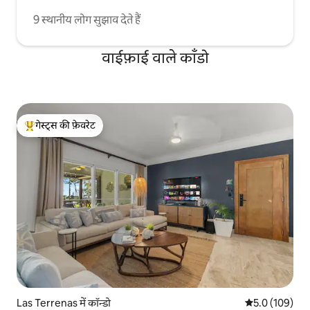
9 स्थानीय लोग सुझाव देते हैं
वाईफ़ाई वाले काँडो
गेस्ट्स की फ़ेवरेट
गेस्ट्स का टॉप फ़ेवरेट
Las Terrenas में कॉन्डो
औसत रेटिंग 5 में 
5.0 (109)