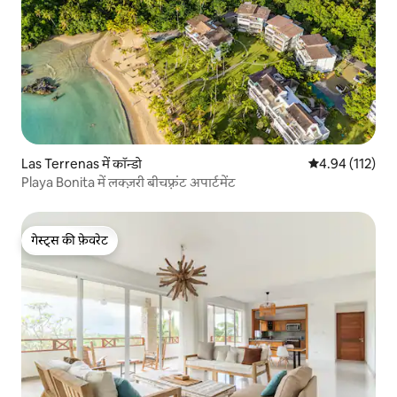
Las Terrenas में कॉन्डो
औसत रेटिंग 5 में स
4.94 (112)
Playa Bonita में लक्ज़री बीचफ़्रंट अपार्टमेंट
गेस्ट्स की फ़ेवरेट
गेस्ट्स की फ़ेवरेट