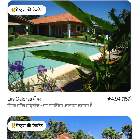
गेस्ट्स की फ़ेवरेट
गेस्ट्स का टॉप फ़ेवरेट
Las Galeras में घर
औसत रेटिंग 5 में स
4.94 (157)
विला लॉस ताइनोस - ला प्लायिता आपका स्वागत है
गेस्ट्स की फ़ेवरेट
गेस्ट्स का टॉप फ़ेवरेट