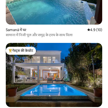
Samaná में घर
औसत रेटिंग 5 मे
4.9 (10)
सामाना में निजी पूल और समुद्र के दृश्य के साथ विला
गेस्ट्स की फ़ेवरेट
गेस्ट्स का टॉप फ़ेवरेट