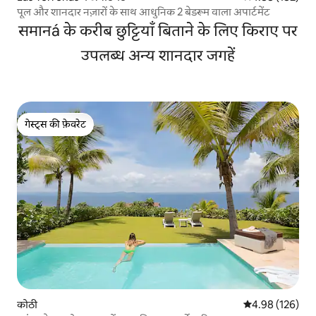
पूल और शानदार नज़ारों के साथ आधुनिक 2 बेडरूम वाला अपार्टमेंट
समानá के करीब छुट्टियाँ बिताने के लिए किराए पर
उपलब्ध अन्य शानदार जगहें
गेस्ट्स की फ़ेवरेट
गेस्ट्स की फ़ेवरेट
कोठी
औसत रेटिंग 5 में स
4.98 (126)