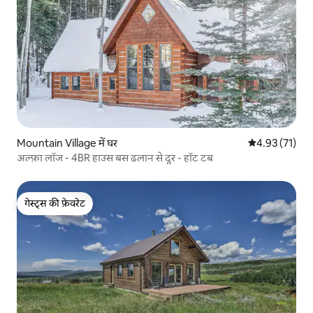
Mountain Village में घर
औसत रेटिंग 5 में 
4.93 (71)
अल्फ़ा लॉज - 4BR हाउस बस ढलान से दूर - हॉट टब
गेस्ट्स की फ़ेवरेट
गेस्ट्स की फ़ेवरेट