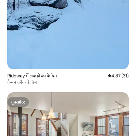
Ridgway में लकड़ी का केबिन
औसत रेटिंग 5 में 
4.87 (31)
कैनन क्रीक केबिन
सुपरहोस्ट
सुपरहोस्ट