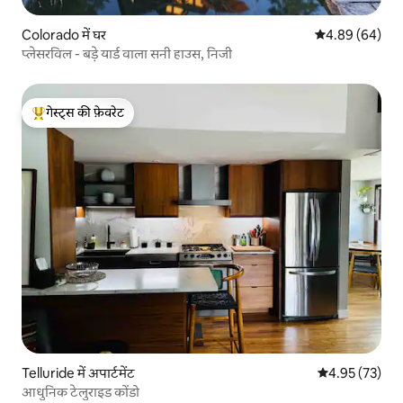
Colorado में घर
औसत रेटिंग 5 में 
4.89 (64)
प्लेसरविल - बड़े यार्ड वाला सनी हाउस, निजी
गेस्ट्स की फ़ेवरेट
गेस्ट्स का टॉप फ़ेवरेट
Telluride में अपार्टमेंट
औसत रेटिंग 5 में 
4.95 (73)
आधुनिक टेलुराइड कोंडो