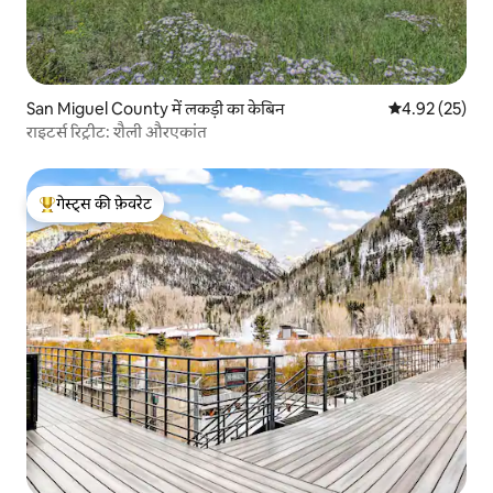
San Miguel County में लकड़ी का केबिन
औसत रेटिंग 5 में 
4.92 (25)
राइटर्स रिट्रीट: शैली औरएकांत
गेस्ट्स की फ़ेवरेट
गेस्ट्स का टॉप फ़ेवरेट