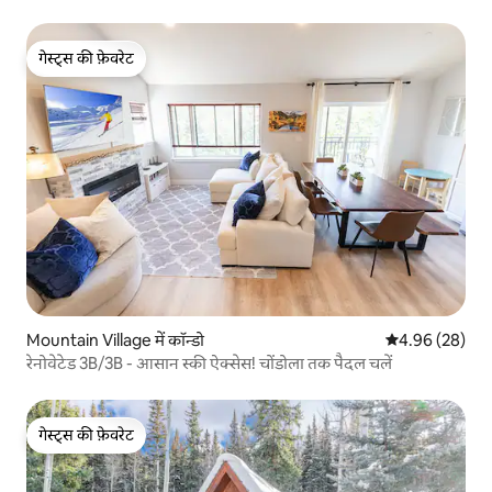
गेस्ट्स की फ़ेवरेट
गेस्ट्स की फ़ेवरेट
Mountain Village में कॉन्डो
औसत रेटिंग 5 में 
4.96 (28)
रेनोवेटेड 3B/3B - आसान स्की ऐक्सेस! चोंडोला तक पैदल चलें
गेस्ट्स की फ़ेवरेट
गेस्ट्स की फ़ेवरेट