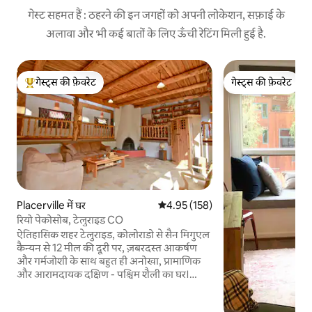
गेस्ट सहमत हैं : ठहरने की इन जगहों को अपनी लोकेशन, सफ़ाई के
अलावा और भी कई बातों के लिए ऊँची रेटिंग मिली हुई है.
गेस्ट्स की फ़ेवरेट
गेस्ट्स की फ़ेवरेट
गेस्ट्स का टॉप फ़ेवरेट
गेस्ट्स की फ़ेवरेट
Placerville में घर
औसत रेटिंग 5 में से 4.95, 158 समीक्षाएँ
4.95 (158)
रियो पेकोसोब, टेलुराइड CO
ऐतिहासिक शहर टेलुराइड, कोलोराडो से सैन मिगुएल
कैन्यन से 12 मील की दूरी पर, ज़बरदस्त आकर्षण
और गर्मजोशी के साथ बहुत ही अनोखा, प्रामाणिक
और आरामदायक दक्षिण - पश्चिम शैली का घर।
टेलुराइड एक विश्व स्तरीय स्की क्षेत्र, दो फिल्म
समारोहों, गर्मियों में ब्लूग्रास और चैम्बर म्यूज़िक और