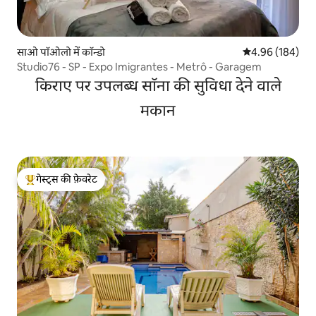
साओ पॉओलो में कॉन्डो
औसत रेटिंग 5 में स
4.96 (184)
Studio76 - SP - Expo Imigrantes - Metrô - Garagem
किराए पर उपलब्ध सॉना की सुविधा देने वाले
मकान
गेस्ट्स की फ़ेवरेट
गेस्ट्स का टॉप फ़ेवरेट