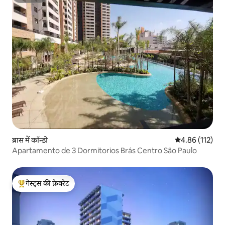
सुपरहोस्ट
ब्रास में कॉन्डो
औसत रेटिंग 5 में स
4.86 (112)
Apartamento de 3 Dormitorios Brás Centro São Paulo
गेस्ट्स की फ़ेवरेट
गेस्ट्स का टॉप फ़ेवरेट