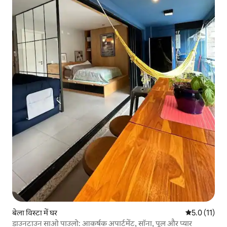
बेला विस्टा में घर
औसत रेटिंग 5 मे
5.0 (11)
डाउनटाउन साओ पाउलो: आकर्षक अपार्टमेंट, सॉना, पूल और प्यार