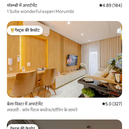
मोरुम्बी में अपार्टमेंट
औसत रेटिंग 5 में स
4.89 (184)
1 Suíte wonderful experi Morumbi
गेस्ट्स की फ़ेवरेट
गेस्ट्स का टॉप फ़ेवरेट
बेला विस्टा में अपार्टमेंट
औसत रेटिंग 5 में 
5.0 (327)
लक्ज़री - कॉम गैराज कवरेज/शॉपिंग के सामने
गेस्ट्स की फ़ेवरेट