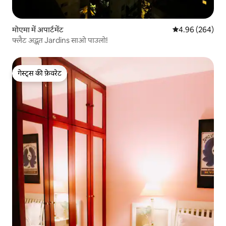
मोएमा में अपार्टमेंट
औसत रेटिंग 5 में स
4.96 (264)
फ्लैट अद्भुत Jardins साओ पाउलो!
गेस्ट्स की फ़ेवरेट
गेस्ट्स की फ़ेवरेट