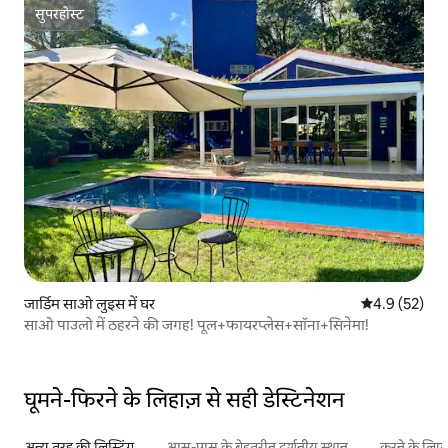
सुपरहोस्ट
सुपरहोस्ट
जार्डिम साओ लुइस में घर
औसत रेटिंग 5 में
4.9 (52)
साओ पाउलो में ठहरने की जगह! पूल+फायरप्लेस+सॉना+सिनेमा!
घूमने-फिरने के लिहाज़ से सही डेस्टिनेशन
अन्य तरह की लिस्टिंग
आस-पास के बेहतरीन दर्शनीय स्थान
करने के लिए 