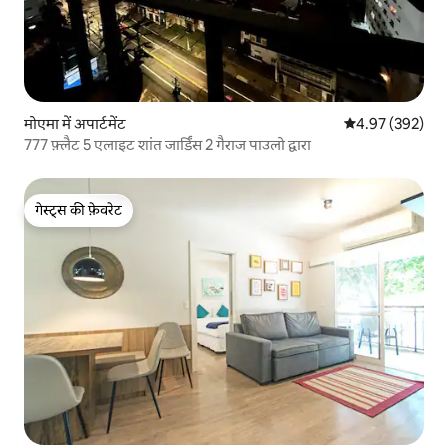
मोएमा में अपार्टमेंट
औसत रेटिंग 5 में स
4.97 (392)
777 फ़्लैट 5 एलाइट शांत जार्डिंस 2 गैराज पाउलो द्वारा
गेस्ट्स की फ़ेवरेट
गेस्ट्स की फ़ेवरेट