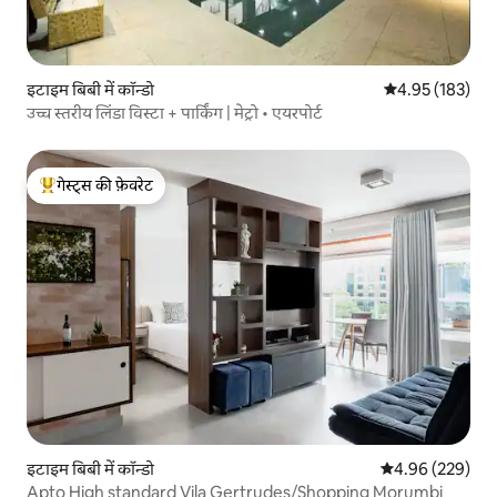
इटाइम बिबी में कॉन्डो
औसत रेटिंग 5 में स
4.95 (183)
उच्च स्तरीय लिंडा विस्टा + पार्किंग | मेट्रो • एयरपोर्ट
गेस्ट्स की फ़ेवरेट
गेस्ट्स का टॉप फ़ेवरेट
इटाइम बिबी में कॉन्डो
औसत रेटिंग 5 में स
4.96 (229)
Apto High standard Vila Gertrudes/Shopping Morumbi