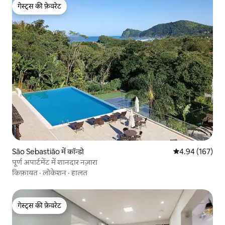
गेस्ट्स की फ़ेवरेट
गेस्ट्स की फ़ेवरेट
São Sebastião में कॉन्डो
औसत रेटिंग 5 में स
4.94 (167)
पूर्ण अपार्टमेंट में शानदार नज़ारा
किफ़ायत
·
लोकेशन
·
हालत
गेस्ट्स की फ़ेवरेट
गेस्ट्स की फ़ेवरेट