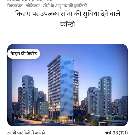
किफ़ायत
·
लोकेशन
·
सोने के अनुभव की क्वॉलिटी
किराए पर उपलब्ध सॉना की सुविधा देने वाले
कॉन्डो
गेस्ट्स की फ़ेवरेट
गेस्ट्स की फ़ेवरेट
साओ पॉओलो में कॉन्डो
औसत रेटिंग 5 में स
4.93 (121)