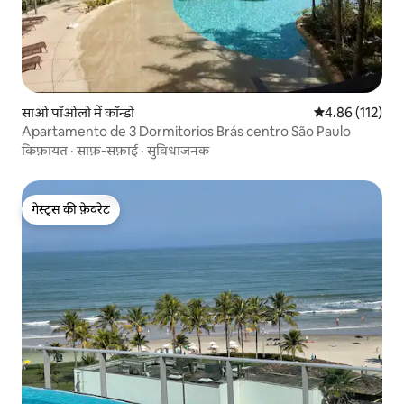
साओ पॉओलो में कॉन्डो
औसत रेटिंग 5 में स
4.86 (112)
Apartamento de 3 Dormitorios Brás centro São Paulo
किफ़ायत
·
साफ़-सफ़ाई
·
सुविधाजनक
गेस्ट्स की फ़ेवरेट
गेस्ट्स की फ़ेवरेट