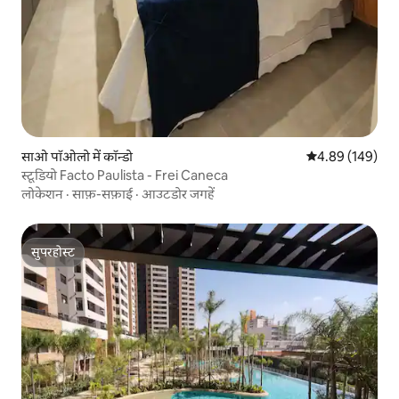
साओ पॉओलो में कॉन्डो
औसत रेटिंग 5 में स
4.89 (149)
स्टूडियो Facto Paulista - Frei Caneca
लोकेशन
·
साफ़-सफ़ाई
·
आउटडोर जगहें
सुपरहोस्ट
सुपरहोस्ट