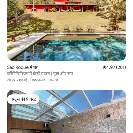
São Roque में घर
औसत रेटिंग 5 में स
4.97 (201)
कोंडोमिनियम में कंट्री हाउस | पूल और स्पा
साफ़-सफ़ाई
·
किफ़ायत
·
नाश्ता
गेस्ट्स की फ़ेवरेट
गेस्ट्स की फ़ेवरेट