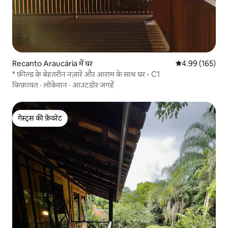
Recanto Araucária में घर
औसत रेटिंग 5 में स
4.99 (165)
* फ़ील्ड के बेहतरीन नज़ारे और आराम के साथ घर - C1
किफ़ायत
·
लोकेशन
·
आउटडोर जगहें
गेस्ट्स की फ़ेवरेट
गेस्ट्स की फ़ेवरेट