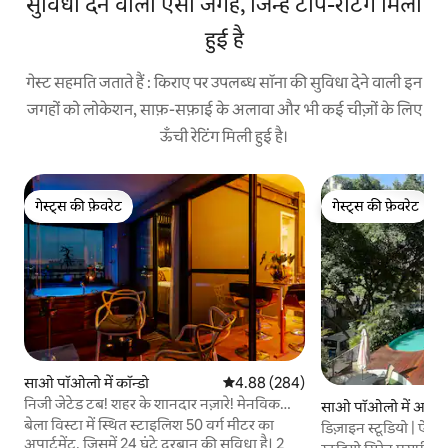
सुविधा देने वाली ऐसी जगहें, जिन्हें टॉप-रेटिंग मिली
हुई है
गेस्ट सहमति जताते हैं : किराए पर उपलब्ध सॉना की सुविधा देने वाली इन
जगहों को लोकेशन, साफ़-सफ़ाई के अलावा और भी कई चीज़ों के लिए
ऊँची रेटिंग मिली हुई है।
गेस्ट्स की फ़ेवरेट
गेस्ट्स की फ़ेवरेट
गेस्ट्स की फ़ेवरेट
गेस्ट्स की फ़ेवरेट
साओ पॉओलो में कॉन्डो
औसत रेटिंग 5 में से 4.88, 284 समीक्षाएँ
4.88 (284)
निजी जेटेड टब! शहर के शानदार नज़ारे! मेनविक
साओ पॉओलो में अपार्टम
होम्स
बेला विस्टा में स्थित स्टाइलिश 50 वर्ग मीटर का
डिज़ाइन स्टूडियो | ऐतिहा
अपार्टमेंट, जिसमें 24 घंटे दरबान की सुविधा है। 2
बिल्डिंग