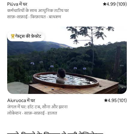
Piúva में घर
औसत रेटिंग 5 में स
4.99 (109)
कर्मचारियों के साथ आधुनिक तटीय घर
साफ़-सफ़ाई
·
किफ़ायत
·
बाथरूम
गेस्ट्स की फ़ेवरेट
गेस्ट्स का टॉप फ़ेवरेट
Aiuruoca में घर
औसत रेटिंग 5 में स
4.95 (101)
जंगल में घर: हॉट टब, सौना और झरना
लोकेशन
·
साफ़-सफ़ाई
·
हालत