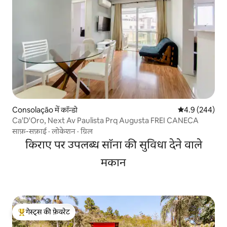
Consolação में कॉन्डो
औसत रेटिंग 5 में 
4.9 (244)
Ca'D'Oro, Next Av Paulista Prq Augusta FREI CANECA
साफ़-सफ़ाई
·
लोकेशन
·
ग्रिल
किराए पर उपलब्ध सॉना की सुविधा देने वाले
मकान
गेस्ट्स की फ़ेवरेट
गेस्ट्स का टॉप फ़ेवरेट