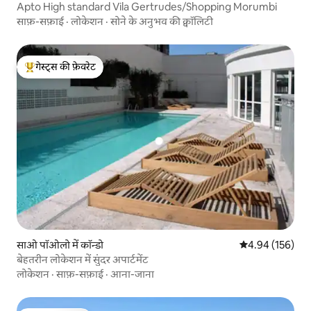
Apto High standard Vila Gertrudes/Shopping Morumbi
साफ़-सफ़ाई
·
लोकेशन
·
सोने के अनुभव की क्वॉलिटी
गेस्ट्स की फ़ेवरेट
गेस्ट्स का टॉप फ़ेवरेट
साओ पॉओलो में कॉन्डो
औसत रेटिंग 5 में स
4.94 (156)
बेहतरीन लोकेशन में सुंदर अपार्टमेंट
लोकेशन
·
साफ़-सफ़ाई
·
आना-जाना