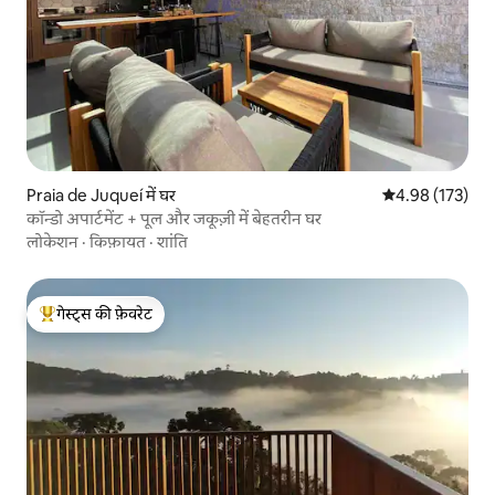
Praia de Juqueí में घर
औसत रेटिंग 5 में स
4.98 (173)
कॉन्डो अपार्टमेंट + पूल और जकूज़ी में बेहतरीन घर
लोकेशन
·
किफ़ायत
·
शांति
गेस्ट्स की फ़ेवरेट
गेस्ट्स का टॉप फ़ेवरेट