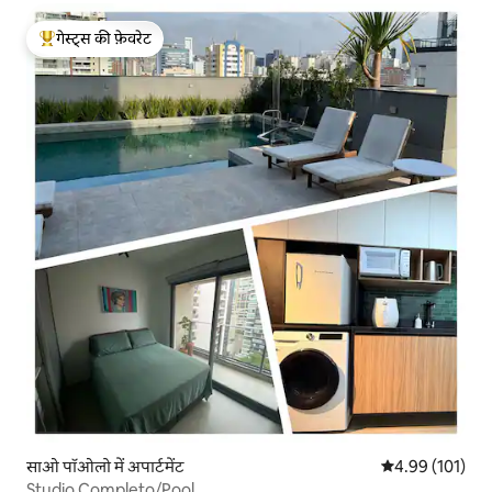
गेस्ट्स की फ़ेवरेट
गेस्ट्स का टॉप फ़ेवरेट
साओ पॉओलो में अपार्टमेंट
औसत रेटिंग 5 में स
4.99 (101)
Studio Completo/Pool