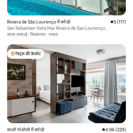
Riviera de São Lourenço में कॉन्डो
औसत रेटिंग 5 म
5 (117)
San Sebastian Vista Mar Riviera de Sao Lourenço .
साफ़-सफ़ाई
·
किफ़ायत
·
नाश्ता
गेस्ट्स की फ़ेवरेट
गेस्ट्स का टॉप फ़ेवरेट
साओ पॉओलो में कॉन्डो
औसत रेटिंग 5 में स
4.96 (229)