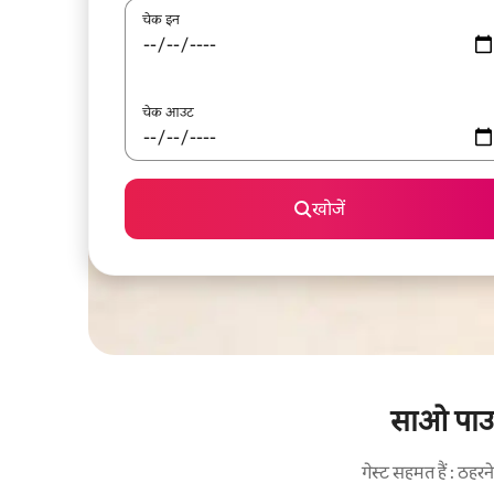
चेक इन
चेक आउट
खोजें
साओ पाउलो
गेस्ट सहमत हैं : ठह