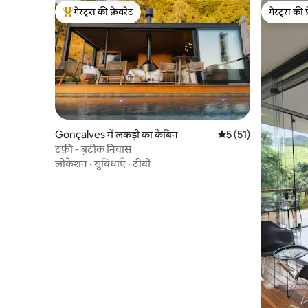
गेस्ट्स की फ़ेवरेट
गेस्ट्स की 
गेस्ट्स का टॉप फ़ेवरेट
गेस्ट्स की 
Gonçalves में लकड़ी का केबिन
औसत रेटिंग 5 में से 5, 5
5 (51)
टफ़ी - बुटीक निवास
लोकेशन
·
सुविधाएँ
·
टीवी