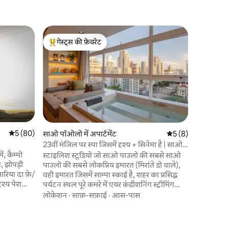
Cunha में 
गेस्ट्स की फ़ेवरेट
गेस्ट्स
कासा कैन
गेस्ट्स का टॉप फ़ेवरेट
गेस्ट्स का
A Casa C
navegar; 
nos inspi
beirinha 
para uma
लोकेशन
·
reconexã
maior dos
uma caba
औसत रेटिंग 5 में से 5, 80 समीक्षाएँ
5 (80)
साओ पॉओलो में अपार्टमेंट
औसत रेटिंग 5 में से 5, 
5 (8)
sussurra
23वीं मंजिल पर स्पा जिसमें दृश्य + सिनेमा है | साओ
não para
पाउलो का केंद्र
स्टाइलिश स्टूडियो जो साओ पाउलो की सबसे साओ
a beleza 
ित, झोपड़ी
पाउलो की सबसे लोकप्रिय इमारत (मिरांते डो वाले),
todo o c
रिया दा फ़े/
वही इमारत जिसमें साम्पा स्काई है, शहर का प्रसिद्ध
ृश्य पेश
पर्यटन स्थल पूरे कमरे में एयर कंडीशनिंग स्ट्रीमिंग
ी देती है।
वाला 85" स्मार्ट टीवी, रसोई पूर्ण रसोई, जिसमें
लोकेशन
·
साफ़-सफ़ाई
·
आस-पास
व और ज़मीन
डाइनिंग एरिया है, निजी कार्यस्थल और पैनोरमिक
ं की नर्सरी
दृश्य वाला पैनोरमिक अधिकतम 3 मेहमानों के लिए
0 मीटर
आदर्श, बिस्तर और और नहाने का सामान उपलब्ध है *