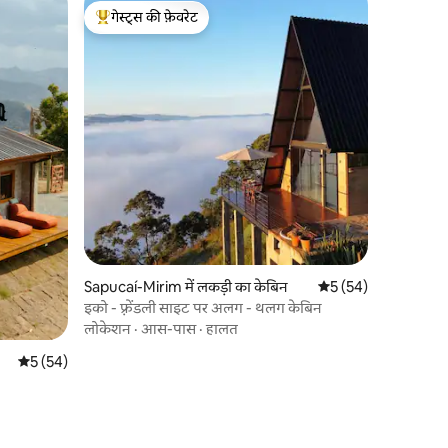
गेस्ट्स की फ़ेवरेट
गेस्ट्स का टॉप फ़ेवरेट
Sapucaí-Mirim में लकड़ी का केबिन
औसत रेटिंग 5 में से 5, 5
5 (54)
इको - फ़्रेंडली साइट पर अलग - थलग केबिन
लोकेशन
·
आस-पास
·
हालत
औसत रेटिंग 5 में से 5, 54 समीक्षाएँ
5 (54)