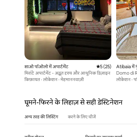
साओ पॉओलो में अपार्टमेंट
औसत रेटिंग 5 में से 5, 25
5 (25)
Atibaia में 
मिरांटे अपार्टमेंट - अद्भुत दृश्य और आधुनिक डिज़ाइन
Domo di Roc
किफ़ायत
·
लोकेशन
·
मेहमाननवाज़ी
लोकेशन
·
प
घूमने-फिरने के लिहाज़ से सही डेस्टिनेशन
अन्य तरह की लिस्टिंग
करने के लिए चीजें