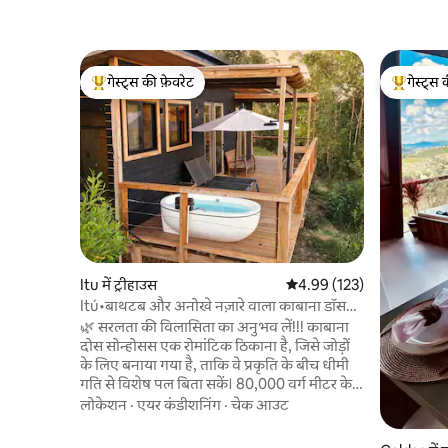
गेस्ट्स की फ़ेवरेट
गेस्ट्स 
गेस्ट्स का टॉप फ़ेवरेट
गेस्ट्स का 
Itu में ट्रीहाउस
औसत रेटिंग 5 में से 4.99, 123
4.99 (123)
Itú•बाथटब और अनोखे नज़ारे वाला काबाना डॉस
सोन्होस!
🌿 सरलता की विलासिता का अनुभव लें!!! काबाना
दोस सोन्होसस एक रोमांटिक ठिकाना है, जिसे जोड़ों
के लिए बनाया गया है, ताकि वे प्रकृति के बीच धीमी
गति से विशेष पल बिता सकें। 80,000 वर्ग मीटर के
क्षेत्र में, इसमें एम्मा क्वीन साइज़ बेड, आरामदायक
लोकेशन
·
एयर कंडीशनिंग
·
चेक आउट
लिविंग रूम, कार्यात्मक रसोई, गर्म/ठंडा एयर कंडीशनर
और स्टारलिंक इंटरनेट है। बाथरूम में व्यू और डेक पर