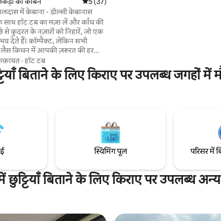
लकड़ी का केबिन
औसत रेटिंग 5 में से 5, 37 समीक्षाएँ
5 (37)
केबिन की ऊँचाई: 1,407 मीटर सर्दियों मे
लदास में केबाना - डोल्सी केबानास
नकारात्मक तापमान तक पहुँचता है
ी के साथ हॉट टब का मज़ा लें और काँच की
े से कुदरत के नज़ारों को निहारें, जो एक
 देते हैं। कॉम्पैक्ट, लेकिन सभी
 लैस किचन में आपकी ज़रूरत की हर
है : कुकटॉप, मिनीबार, वॉटर फ़िल्टर
िफ़ायत
·
हॉट टब
फ़ीला पानी), कैप्सूल कॉफ़ी मेकर, एयर
टियाँ बिताने के लिए किराए पर उपलब्ध जगहों में म
फ़ॉंडू मशीन। आपकी सुविधा के लिए, पूरे
ल, शॉवर और बाथटब में गैस हीटिंग की
ाथ ही एयर कंडीशनिंग, वाई-फ़ाई, स्मार्ट
ों को बेहतरीन बनाने के लिए एक
़ायरप्लेस भी है।
ाई
स्विमिंग पूल
परिसर में ब
 छुट्टियाँ बिताने के लिए किराए पर उपलब्ध अन्