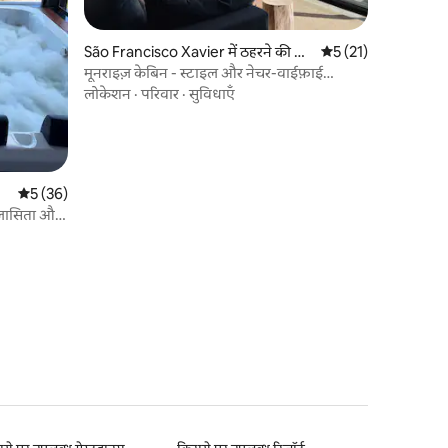
São Francisco Xavier में ठहरने की ज
औसत रेटिंग 5 में से 5, 2
5 (21)
गह
मूनराइज़ केबिन - स्टाइल और नेचर-वाईफ़ाई
स्टारलिंक
लोकेशन
·
परिवार
·
सुविधाएँ
औसत रेटिंग 5 में से 5, 36 समीक्षाएँ
5 (36)
विलासिता और