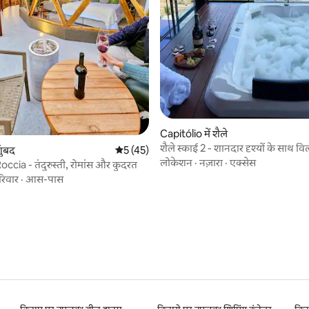
Capitólio में शैले
शैले स्काई 2 - शानदार दृश्यों के साथ 
 समीक्षाएँ
गुंबद
औसत रेटिंग 5 में से 5, 45 समीक्षाएँ
5 (45)
रोमांस
लोकेशन
·
नज़ारा
·
एक्सेस
cia - तंदुरुस्ती, रोमांस और कुदरत
रिवार
·
आस-पास