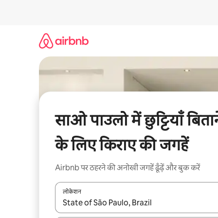
इसे
छोड़कर
सीधा
कॉन्टेंट
पर
जाएँ
साओ पाउलो में छुट्टियाँ बितान
के लिए किराए की जगहें
Airbnb पर ठहरने की अनोखी जगहें ढूँढ़ें और बुक करें
लोकेशन
नतीजों के उपलब्ध होने पर, अप और डाउन 'ऐरो की' का इस्तेमाल 