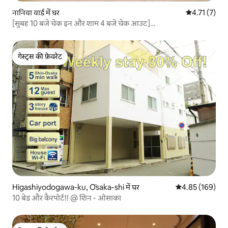
नानिवा वार्ड में घर
औसत रेटिंग 5 मे
4.71 (7)
​[सुबह 10 बजे चेक इन और शाम 4 बजे चेक आउट]
Harukas/Donki/USJ15 मिनट/5 बेड
गेस्ट्स की फ़ेवरेट
गेस्ट्स की फ़ेवरेट
Higashiyodogawa-ku, Ōsaka-shi में घर
औसत रेटिंग 5 में स
4.85 (169)
10 बेड और कैरपोर्ट!! @ शिन - ओसाका