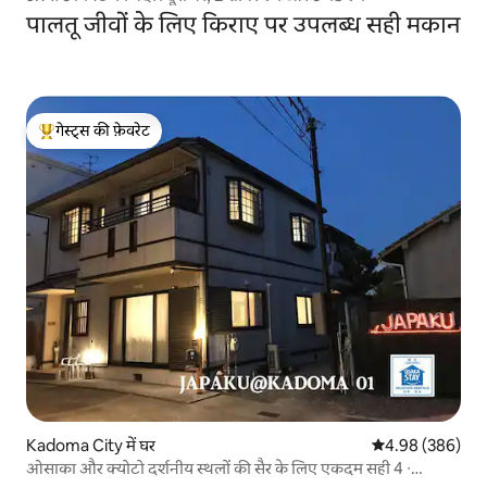
पालतू जीवों के लिए किराए पर उपलब्ध सही मकान
गेस्ट्स की फ़ेवरेट
गेस्ट्स का टॉप फ़ेवरेट
Kadoma City में घर
औसत रेटिंग 5 में स
4.98 (386)
ओसाका और क्योटो दर्शनीय स्थलों की सैर के लिए एकदम सही 4 ∙