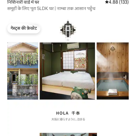
निशिनारी वार्ड में घर
औसत रेटिंग 5 में स
4.88 (133)
समूहों के लिए पूरा 5LDK घर | नाम्बा तक आसान पहुँच
गेस्ट्स की फ़ेवरेट
गेस्ट्स की फ़ेवरेट