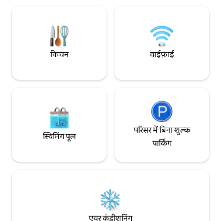
स्टाइल वॉशर/ड्रायर, एक रसोई, जहाँ आप अपना
दूरी पर/JR Awaji Sta
खाना खुद बना सकते हैं, और एक खेलने की जगह
दूरी पर शिन - ओसाका से
शामिल है।हम पारिवारिक यात्राओं, सामूहिक ठहरने,
पर, हंक्यू उमेडा से 11 
व्यावसायिक यात्राओं और दूर रहकर काम करने के
कावारमाची का सीधा ऐक
लिए लंबी अवधि के ठहरने की सुविधा भी देते हैं।
सीधा ऐक्सेस: 25 मिनट
तलाश करने के लिए धन्यवाद।हम आखिरी पलों में
किचन
वाईफ़ाई
ऐक्सेस: 22 मिनट नांबा क
बुकिंग करने पर छूट देते हैं, इसलिए बेझिझक पूछें।
मिनट [Mutual] Sub
शिंकनसेन, जेआर लाइन, ओसाका मेट्रो मिडोसुजी!
Hankyu Kyoto Line 
लाइन पर तीन स्टेशन पैदल दूरी के भीतर हैं, और
सुविधा◆ ऑप्टिकल वाईफ
[Yamoroom] कंसाई में दर्शनीय स्थलों की यात्रा के
कंडीशनिंग, टीवी, वॉश
लिए एकदम सही है! प्रमुख पर्यटन स्थलों तक
रेफ़्रिजरेटर, माइक्रोवेव
बेहतरीन ऐक्सेस और आस-पास मौजूद स्थानीय लोगों
कॉफ़ी मेकर, खाना पकाने 
के पसंदीदा ढेर सारे स्वादिष्ट रेस्टोरेंट वाली एक खास
टूथब्रश, बाथ टॉवेल से 
जगह। ＊＊＊＊ शिन - ओसाका स्टेशन से पैदल 13
परिसर में बिना शुल्क
स्विमिंग पूल
मिनट की दूरी पर (शिंकनसेन, जेआर, ओसाका मेट्रो
पार्किंग
मिडोसुजी लाइन) हिगाशी-योडोगावा स्टेशन (JR) से
3 मिनट की पैदल दूरी पर हिगाशी-मिकुनी स्टेशन
(ओसाका मेट्रो मिदोसुजी लाइन) से 8 मिनट की पैदल
दूरी पर ＊＊＊＊
एयर कंडीशनिंग