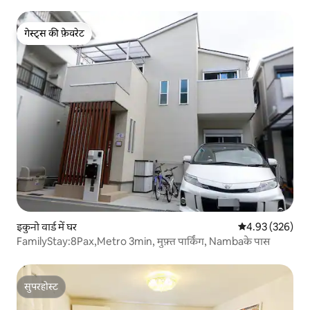
K2WC2 पार्किंग अवकाश घर "JAPAKU" स्टेशन 3 मिनट
गेस्ट्स की फ़ेवरेट
गेस्ट्स की फ़ेवरेट
इकुनो वार्ड में घर
औसत रेटिंग 5 में स
4.93 (326)
FamilyStay:8Pax,Metro 3min, मुफ़्त पार्किंग, Nambaके पास
सुपरहोस्ट
सुपरहोस्ट