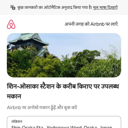
इसे
कुछ जानकारी का ऑटोमैटिक अनुवाद किया गया है। 
मूल भाषा दिखाएँ
छोड़कर
सीधा
कॉन्टेंट
अपनी जगह को Airbnb पर लाएँ
पर
जाएँ
शिन-ओसाका स्टैशन के करीब किराए पर उपलब्ध
मकान
Airbnb पर अनोखे मकान ढूँढ़ें और बुक करें
लोकेशन
नतीजों के उपलब्ध होने पर, अप और डाउन 'ऐरो की' का इस्तेमाल करके नेविगेट करें