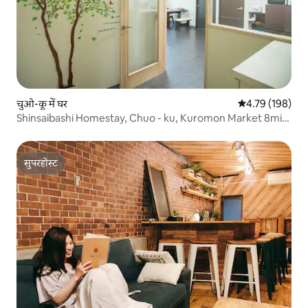
चुओ-कू में घर
औसत रेटिंग 5 में स
4.79 (198)
Shinsaibashi Homestay, Chuo - ku, Kuromon Market 8min,
Dotonbori 2min, Airport Bus 8min, Near Subway Exit 5min,
Station के पास सुविधाजनक परिवहन
सुपरहोस्ट
सुपरहोस्ट