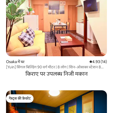
Osaka में घर
औसत रेटिंग 5 में 
4.93 (14)
[Yuin] सिंगल बिल्डिंग 90 वर्ग मीटर | 8 लोग | शिन-ओसाका स्टेशन 8
मिनट | हिगाशीयोडोगावा स्टेशन 6 मिनट | शिनसाइबाशी नांबा, उमेदा,
किराए पर उपलब्ध निजी मकान
हवाई अड्डे के लिए सीधी पहुँच | 2 बाथरूम 3 शौचालय
गेस्ट्स की फ़ेवरेट
गेस्ट्स की फ़ेवरेट