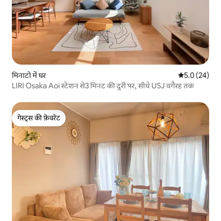
मिनाटो में घर
औसत रेटिंग 5 में
5.0 (24)
LIRI Osaka Aoi स्टेशन से3 मिनट की दूरी पर, सीधे USJ वगैरह तक
गेस्ट्स की फ़ेवरेट
गेस्ट्स की फ़ेवरेट