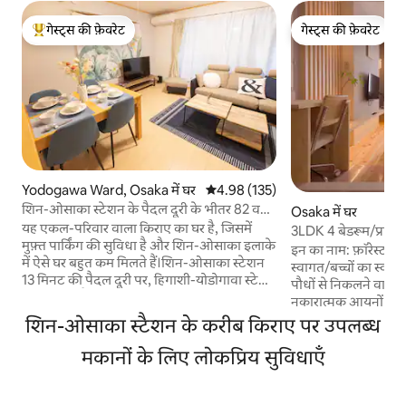
गेस्ट्स की फ़ेवरेट
गेस्ट्स की फ़ेवरेट
गेस्ट्स का टॉप फ़ेवरेट
गेस्ट्स की फ़ेवरेट
Yodogawa Ward, Osaka में घर
औसत रेटिंग 5 में से 4.98, 135 समीक्षाएँ
4.98 (135)
शिन-ओसाका स्टेशन के पैदल दूरी के भीतर 82 वर्ग
Osaka में घर
मीटर का घर | पार्किंग, 3 स्टेशनों का उपयोग, 8 लोगों
यह एकल-परिवार वाला किराए का घर है, जिसमें
3LDK 4 बेडरूम/प्राकृ
के लिए [YAMORoom]
मुफ़्त पार्किंग की सुविधा है और शिन-ओसाका इलाके
सुकूनदायक घर/82 वर्ग
इन का नाम: फ़ॉरेस्ट ज
में ऐसे घर बहुत कम मिलते हैं।शिन-ओसाका स्टेशन
निकटतम स्टेशन 5 मिनट
स्वागत/बच्चों का स्वा
13 मिनट की पैदल दूरी पर, हिगाशी-योडोगावा स्टेशन
के साथ मुस्कुराहट भरी य
पौधों से निकलने वाले 
3 मिनट की पैदल दूरी पर और हिगाशी-मिकुनी
नकारात्मक आयनों के स
स्टेशन 8 मिनट की पैदल दूरी पर मौजूद है।पैदल दूरी
थकान को ठीक करेंगे औ
शिन-ओसाका स्टैशन के करीब किराए पर उपलब्ध
के अंदर तीन ट्रेन लाइनें—शिंकानसेन, JR और
करेंगे।(3 x डबल-साइज़ 
मिदोसुजी सबवे लाइन—मौजूद हैं, इसलिए यह
मकानों के लिए लोकप्रिय सुविधाएँ
डबल-साइज़ वाला फ़ुट
कंसाई में घूमने-फिरने के लिए एक बढ़िया ठिकाना है।
फ़ुटॉन) ◆लोकेशन/ऐक्सेस◆ Hankyu
3 बेडरूम, अधिकतम 8 लोग, 82.6 मी²
Shimoshinjo Station 
(888 वर्ग फ़ुट)।इसमें एक काम करने की जगह, ड्रम-
पर/Hankyu Awaji St