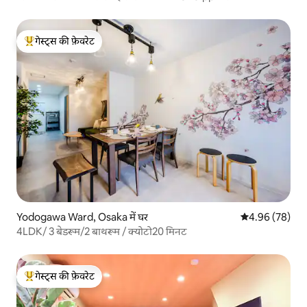
गेस्ट्स की फ़ेवरेट
गेस्ट्स का टॉप फ़ेवरेट
Yodogawa Ward, Osaka में घर
औसत रेटिंग 5 में 
4.96 (78)
4LDK/ 3 बेडरूम/2 बाथरूम / क्योटो20 मिनट
गेस्ट्स की फ़ेवरेट
गेस्ट्स का टॉप फ़ेवरेट