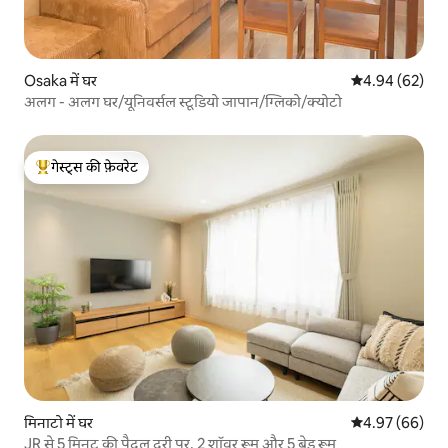
Osaka में घर
औसत रेटिंग 5 में 
4.94 (62)
अलग - अलग घर/यूनिवर्सल स्टूडियो जापान/ग्लिको/क्योटो
गेस्ट्स की फ़ेवरेट
गेस्ट्स का टॉप फ़ेवरेट
मिनाटो में घर
औसत रेटिंग 5 में 
4.97 (66)
JR से 5 मिनट की पैदल दूरी पर, 2 शॉवर रूम और 5 बेड रूम