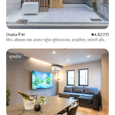
Osaka में घर
औसत रेटिंग 5 में 
4.82 (17)
शिन-ओसाका तक आसान पहुँच! सुविधाजनक, स्टाइलिश, जापानी और
आधुनिक नया निर्मित घर! लंबे समय तक ठहरने के लिए स्वागत है
सुपरहोस्ट
सुपरहोस्ट