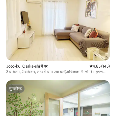
Jōtō-ku, Ōsaka-shi में घर
औसत रेटिंग 5 में स
4.85 (145)
3 बाथरूम, 2 बाथरूम, शहर में बना एक घर!(अधिकतम 9 लोग) + मुफ़्त
पार्किंग + एयरपोर्ट डायरेक्ट जेआर ट्राम (क्योबाशी स्टेशन) मुफ़्त सामान
चेक इन!
सुपरहोस्ट
सुपरहोस्ट